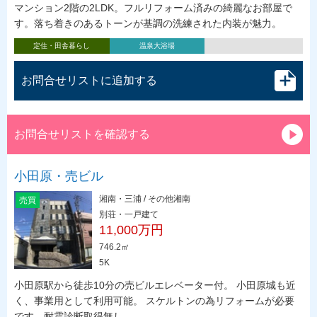
マンション2階の2LDK。フルリフォーム済みの綺麗なお部屋で
す。落ち着きのあるトーンが基調の洗練された内装が魅力。
定住・田舎暮らし
温泉大浴場
お問合せリストに追加する
お問合せリストを確認する
小田原・売ビル
湘南・三浦 / その他湘南
売買
別荘・一戸建て
11,000万円
746.2㎡
5K
小田原駅から徒歩10分の売ビルエレベーター付。 小田原城も近
く、事業用として利用可能。 スケルトンの為リフォームが必要
です。耐震診断取得無し。