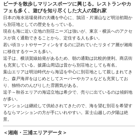
ビーチを散歩しマリンスポーツに興じる。レストランやカ
フェも多く、遊びを知り尽くした大人の隠れ家
日本の海水浴場発祥の大磯を中心に、鵠沼・片瀬山など明治初期か
ら別荘地としての歴史をもっている。
現在も海に近い立地の別荘ニーズは強いが、東京・横浜へのアクセ
スが良く通勤できることから、定住する人も多い。
若い頃ヨットやサーフィンをするのに訪れていたリタイア層が湘南
に移住するケースも多い。
逗子は、横須賀線始発があるため、朝の通勤は比較的便利。商店街
も充実している。披露山周辺は昔から別荘地としても有名。
葉山エリアは明治時代から海辺を中心に別荘地として親しまれてき
た。森戸海岸をはじめとしてスーパーやカフェなども充実してお
り、独特ののんびりした雰囲気がある。
逗子～秋谷エリアの海辺立地は希少で、売りに出ているのは傾斜地
が多い。
マンションは継続して供給されてきたので、海を望む別荘を希望す
るならマンションの方が手にいれやすい。富士山越しの夕陽は絶
景。
＜湘南・三浦エリアデータ＞