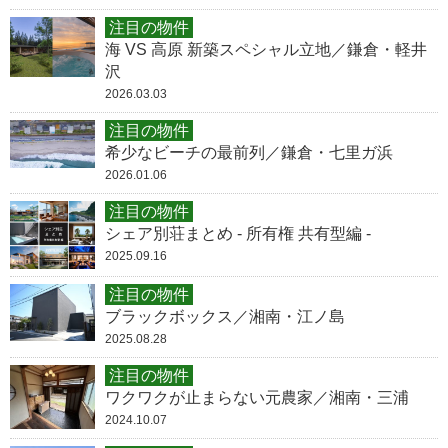
注目の物件
海 VS 高原 新築スペシャル立地／鎌倉・軽井
沢
2026.03.03
注目の物件
希少なビーチの最前列／鎌倉・七里ガ浜
2026.01.06
注目の物件
シェア別荘まとめ - 所有権 共有型編 -
2025.09.16
注目の物件
ブラックボックス／湘南・江ノ島
2025.08.28
注目の物件
ワクワクが止まらない元農家／湘南・三浦
2024.10.07