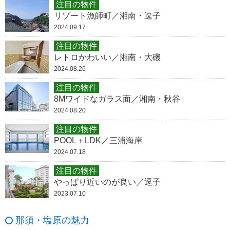
注目の物件
リゾート漁師町／湘南・逗子
2024.09.17
注目の物件
レトロかわいい／湘南・大磯
2024.08.26
注目の物件
8Mワイドなガラス面／湘南・秋谷
2024.08.20
注目の物件
POOL＋LDK／三浦海岸
2024.07.18
注目の物件
やっぱり近いのが良い／逗子
2023.07.10
那須・塩原の魅力