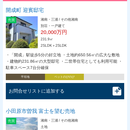
開成町 迎賓邸宅
湘南・三浦 / その他湘南
売買
別荘・一戸建て
20,000万円
231.9㎡
2SLDK＋2SLDK
・「開成」駅徒歩5分の好立地 ・土地約650.56㎡の広大な敷地
・建物約231.86㎡の大型邸宅 ・二世帯住宅としても利用可能 ・
駐車スペース7台分確保
平坦地
ペットのびのび
お問合せリストに追加する
小田原市曽我 富士を望む売地
湘南・三浦 / その他湘南
売買
土地