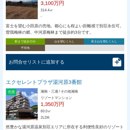
3,100万円
314.4㎡
-
富士を望む小田原の売地。都心にも程よい距離感で別荘永住可。
曽我梅林の郷、中河原梅林まで徒歩約3分です。
駅まで徒歩15分
山を望むくらし
富士山を望むくらし
平坦地
お問合せリストに追加する
エクセレントプラザ湯河原3番館
湘南・三浦 / その他湘南
売買
リゾートマンション
1,350万円
60.0㎡
2LDK
然豊かな湯河原温泉別荘エリアに所在する利便性良好のリゾート