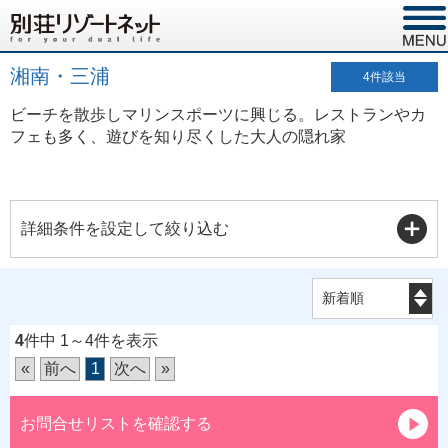
湘南・三浦
4
件該当
ビーチを散歩しマリンスポーツに興じる。レストランやカ
フェも多く、遊びを知り尽くした大人の隠れ家
詳細条件を設定して絞り込む
4
件中 1～4件を表示
«
前へ
1
次へ
»
お問合せリストを確認する