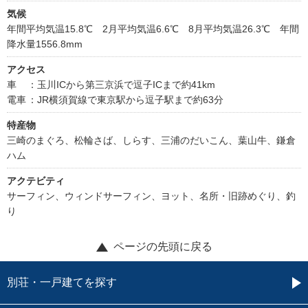
気候
年間平均気温15.8℃ 2月平均気温6.6℃ 8月平均気温26.3℃ 年間
降水量1556.8mm
アクセス
車
：玉川ICから第三京浜で逗子ICまで約41km
電車
：JR横須賀線で東京駅から逗子駅まで約63分
特産物
三崎のまぐろ、松輪さば、しらす、三浦のだいこん、葉山牛、鎌倉
ハム
アクテビティ
サーフィン、ウィンドサーフィン、ヨット、名所・旧跡めぐり、釣
り
ページの先頭に戻る
別荘・一戸建てを探す