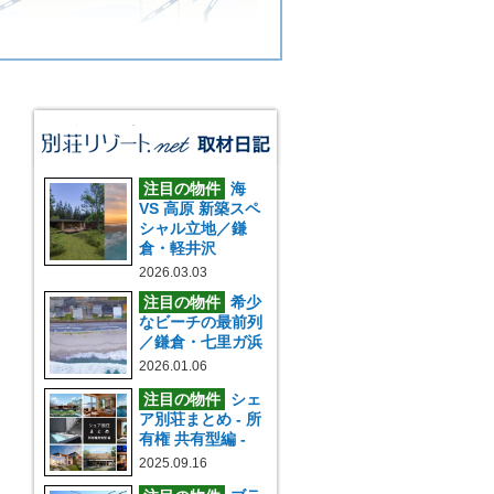
注目の物件
海
VS 高原 新築スペ
シャル立地／鎌
倉・軽井沢
2026.03.03
注目の物件
希少
なビーチの最前列
／鎌倉・七里ガ浜
2026.01.06
注目の物件
シェ
ア別荘まとめ - 所
有権 共有型編 -
2025.09.16