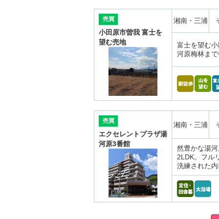
売買
湘南・三浦
小田原市曽我 富士を
望む売地
富士を望む小
河原梅林まで
売買
湘南・三浦
エクセレントプラザ湯
河原3番館
然豊かな湯河
2LDK。フ
洗練された内