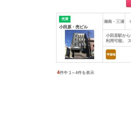
売買
湘南・三浦
小田原・売ビル
小田原駅から
利用可能。 
4
件中 1～4件を表示