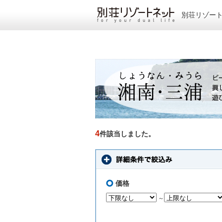
別荘リゾー
4
件該当しました。
価格
～