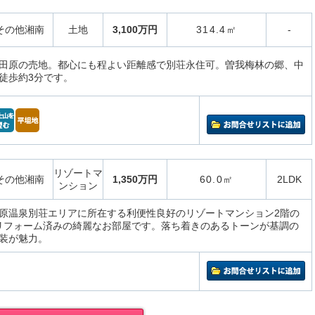
その他湘南
土地
3,100万円
314.4㎡
-
田原の売地。都心にも程よい距離感で別荘永住可。曽我梅林の郷、中
徒歩約3分です。
リゾートマ
その他湘南
1,350万円
60.0㎡
2LDK
ンション
原温泉別荘エリアに所在する利便性良好のリゾートマンション2階の
ルリフォーム済みの綺麗なお部屋です。落ち着きのあるトーンが基調の
装が魅力。