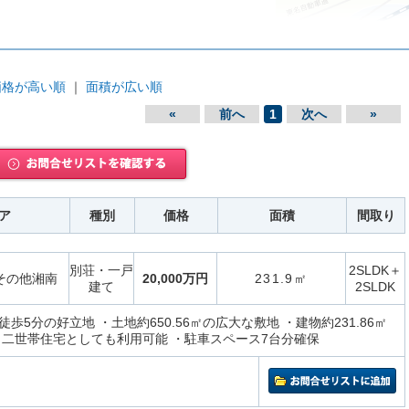
価格が高い順
｜
面積が広い順
«
前へ
1
次へ
»
ア
種別
価格
面積
間取り
別荘・一戸
2SLDK＋
その他湘南
20,000万円
231.9㎡
建て
2SLDK
歩5分の好立地 ・土地約650.56㎡の広大な敷地 ・建物約231.86㎡
・二世帯住宅としても利用可能 ・駐車スペース7台分確保