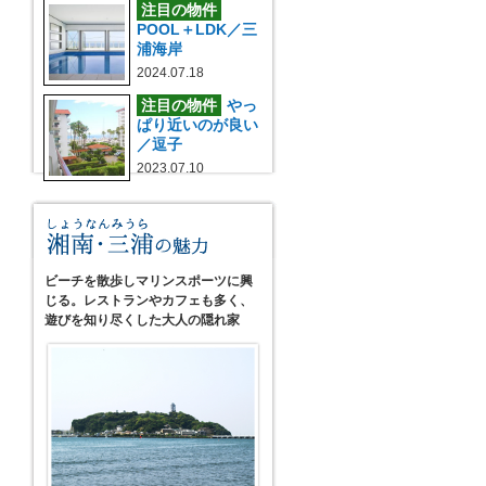
注目の物件
POOL＋LDK／三
浦海岸
2024.07.18
注目の物件
やっ
ぱり近いのが良い
／逗子
2023.07.10
ビーチを散歩しマリンスポーツに興
じる。レストランやカフェも多く、
遊びを知り尽くした大人の隠れ家