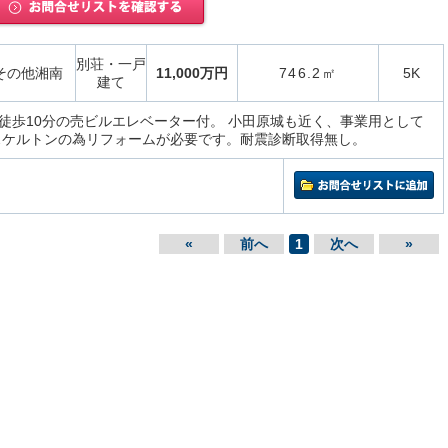
別荘・一戸
その他湘南
11,000万円
746.2㎡
5K
建て
徒歩10分の売ビルエレベーター付。 小田原城も近く、事業用として
スケルトンの為リフォームが必要です。耐震診断取得無し。
«
前へ
1
次へ
»