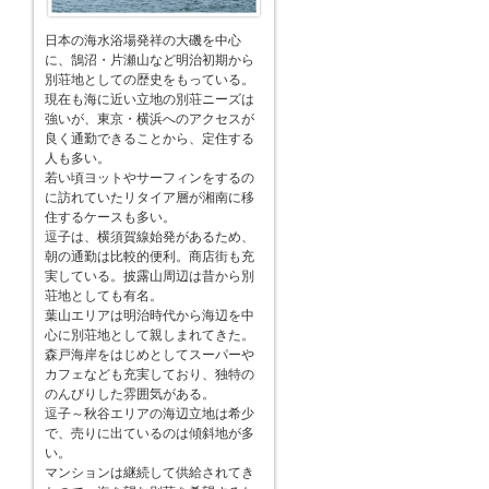
日本の海水浴場発祥の大磯を中心
に、鵠沼・片瀬山など明治初期から
別荘地としての歴史をもっている。
現在も海に近い立地の別荘ニーズは
強いが、東京・横浜へのアクセスが
良く通勤できることから、定住する
人も多い。
若い頃ヨットやサーフィンをするの
に訪れていたリタイア層が湘南に移
住するケースも多い。
逗子は、横須賀線始発があるため、
朝の通勤は比較的便利。商店街も充
実している。披露山周辺は昔から別
荘地としても有名。
葉山エリアは明治時代から海辺を中
心に別荘地として親しまれてきた。
森戸海岸をはじめとしてスーパーや
カフェなども充実しており、独特の
のんびりした雰囲気がある。
逗子～秋谷エリアの海辺立地は希少
で、売りに出ているのは傾斜地が多
い。
マンションは継続して供給されてき