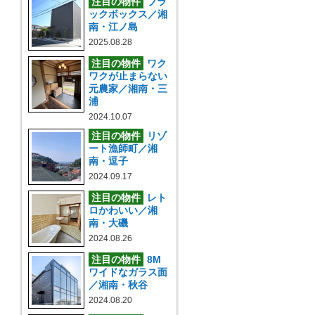
注目の物件
ブラ
ックボックス／湘
南・江ノ島
2025.08.28
注目の物件
ワク
ワクが止まらない
元農家／湘南・三
浦
2024.10.07
注目の物件
リゾ
ート漁師町／湘
南・逗子
2024.09.17
注目の物件
レト
ロかわいい／湘
南・大磯
2024.08.26
注目の物件
8M
ワイドなガラス面
／湘南・秋谷
2024.08.20