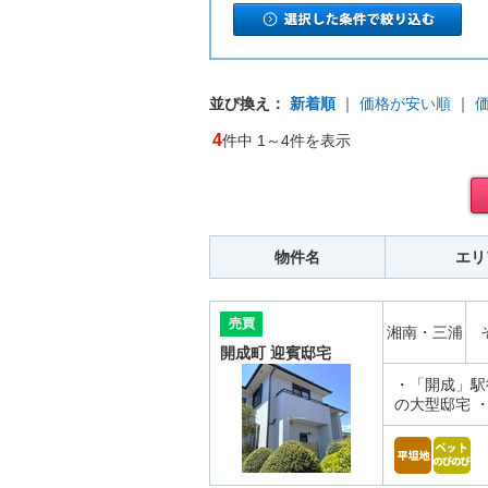
並び換え：
新着順
｜
価格が安い順
｜
4
件中 1～4件を表示
物件名
エリ
売買
湘南・三浦
開成町 迎賓邸宅
・「開成」駅徒
の大型邸宅 