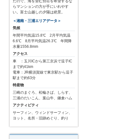
たので、海を望む別荘を希望するな
らマンションの方が手にいれやす
い。富士山越しの夕陽は絶景。
＜湘南・三浦エリアデータ＞
気候
年間平均気温15.8℃ 2月平均気温
6.6℃ 8月平均気温26.3℃ 年間降
水量1556.8mm
アクセス
車 ：玉川ICから第三京浜で逗子IC
まで約41km
電車：JR横須賀線で東京駅から逗子
駅まで約63分
特産物
三崎のまぐろ、松輪さば、しらす、
三浦のだいこん、葉山牛、鎌倉ハム
アクティビティ
サーフィン、ウィンドサーフィン、
ヨット、名所・旧跡めぐり、釣り