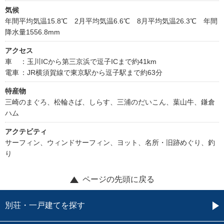
気候
年間平均気温15.8℃ 2月平均気温6.6℃ 8月平均気温26.3℃ 年間
降水量1556.8mm
アクセス
車
：玉川ICから第三京浜で逗子ICまで約41km
電車
：JR横須賀線で東京駅から逗子駅まで約63分
特産物
三崎のまぐろ、松輪さば、しらす、三浦のだいこん、葉山牛、鎌倉
ハム
アクテビティ
サーフィン、ウィンドサーフィン、ヨット、名所・旧跡めぐり、釣
り
ページの先頭に戻る
別荘・一戸建てを探す