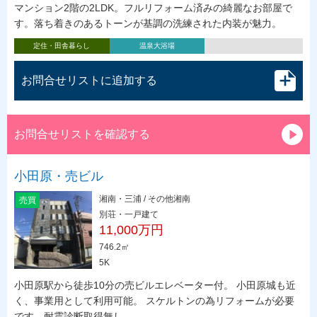
マンション2階の2LDK。フルリフォーム済みの綺麗なお部屋で
す。落ち着きのあるトーンが基調の洗練された内装が魅力。
定住・田舎暮らし
温泉大浴場
お問合せリストに追加する
お問合せリストを確認する
小田原・売ビル
湘南・三浦 / その他湘南
売買
別荘・一戸建て
11,000万円
746.2㎡
5K
小田原駅から徒歩10分の売ビルエレベーター付。 小田原城も近
く、事業用として利用可能。 スケルトンの為リフォームが必要
です。耐震診断取得無し。