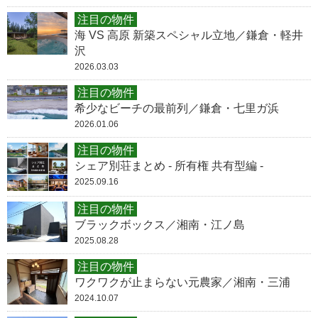
注目の物件
海 VS 高原 新築スペシャル立地／鎌倉・軽井
沢
2026.03.03
注目の物件
希少なビーチの最前列／鎌倉・七里ガ浜
2026.01.06
注目の物件
シェア別荘まとめ - 所有権 共有型編 -
2025.09.16
注目の物件
ブラックボックス／湘南・江ノ島
2025.08.28
注目の物件
ワクワクが止まらない元農家／湘南・三浦
2024.10.07