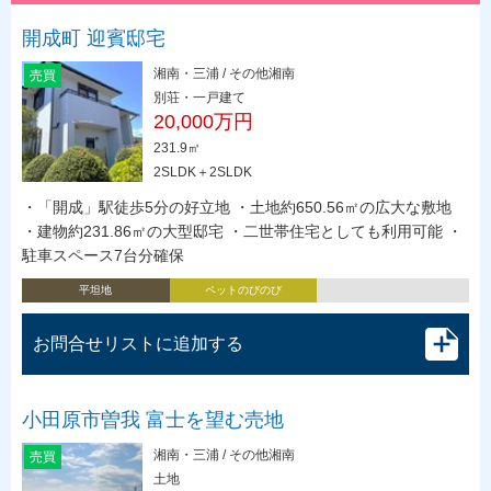
開成町 迎賓邸宅
湘南・三浦 / その他湘南
売買
別荘・一戸建て
20,000万円
231.9㎡
2SLDK＋2SLDK
・「開成」駅徒歩5分の好立地 ・土地約650.56㎡の広大な敷地
・建物約231.86㎡の大型邸宅 ・二世帯住宅としても利用可能 ・
駐車スペース7台分確保
平坦地
ペットのびのび
お問合せリストに追加する
小田原市曽我 富士を望む売地
湘南・三浦 / その他湘南
売買
土地