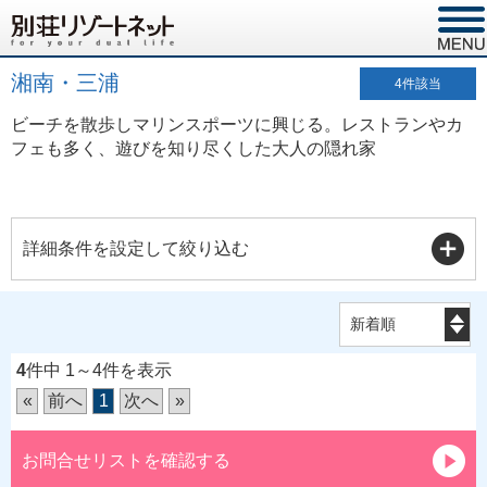
湘南・三浦
4
件該当
ビーチを散歩しマリンスポーツに興じる。レストランやカ
フェも多く、遊びを知り尽くした大人の隠れ家
詳細条件を設定して絞り込む
4
件中 1～4件を表示
«
前へ
1
次へ
»
お問合せリストを確認する