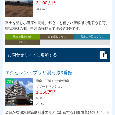
3,100万円
314.4㎡
-
富士を望む小田原の売地。都心にも程よい距離感で別荘永住可。
曽我梅林の郷、中河原梅林まで徒歩約3分です。
駅まで徒歩15分
山を望むくらし
富士山を望むくらし
平坦地
お問合せリストに追加する
エクセレントプラザ湯河原3番館
湘南・三浦 / その他湘南
売買
リゾートマンション
1,350万円
60.0㎡
2LDK
然豊かな湯河原温泉別荘エリアに所在する利便性良好のリゾート