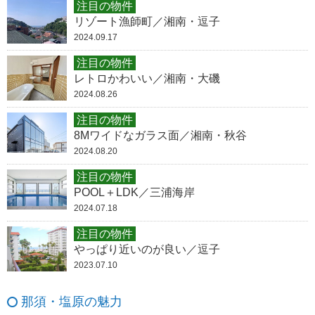
注目の物件
リゾート漁師町／湘南・逗子
2024.09.17
注目の物件
レトロかわいい／湘南・大磯
2024.08.26
注目の物件
8Mワイドなガラス面／湘南・秋谷
2024.08.20
注目の物件
POOL＋LDK／三浦海岸
2024.07.18
注目の物件
やっぱり近いのが良い／逗子
2023.07.10
那須・塩原の魅力