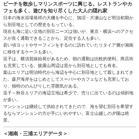
ビーチを散歩しマリンスポーツに興じる。レストランやカ
フェも多く、遊びを知り尽くした大人の隠れ家
日本の海水浴場発祥の大磯を中心に、鵠沼・片瀬山など明治初期か
ら別荘地としての歴史をもっている。
現在も海に近い立地の別荘ニーズは強いが、東京・横浜へのアクセ
スが良く通勤できることから、定住する人も多い。
若い頃ヨットやサーフィンをするのに訪れていたリタイア層が湘南
に移住するケースも多い。
逗子は、横須賀線始発があるため、朝の通勤は比較的便利。商店街
も充実している。披露山周辺は昔から別荘地としても有名。
葉山エリアは明治時代から海辺を中心に別荘地として親しまれてき
た。森戸海岸をはじめとしてスーパーやカフェなども充実してお
り、独特ののんびりした雰囲気がある。
逗子～秋谷エリアの海辺立地は希少で、売りに出ているのは傾斜地
が多い。
マンションは継続して供給されてきたので、海を望む別荘を希望す
るならマンションの方が手にいれやすい。富士山越しの夕陽は絶
景。
＜湘南・三浦エリアデータ＞