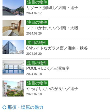
注目の物件
リゾート漁師町／湘南・逗子
2024.09.17
注目の物件
レトロかわいい／湘南・大磯
2024.08.26
注目の物件
8Mワイドなガラス面／湘南・秋谷
2024.08.20
注目の物件
POOL＋LDK／三浦海岸
2024.07.18
注目の物件
やっぱり近いのが良い／逗子
2023.07.10
那須・塩原の魅力