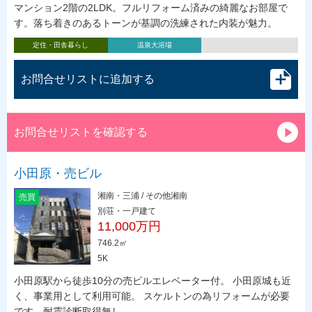
マンション2階の2LDK。フルリフォーム済みの綺麗なお部屋で
す。落ち着きのあるトーンが基調の洗練された内装が魅力。
定住・田舎暮らし
温泉大浴場
お問合せリストに追加する
お問合せリストを確認する
小田原・売ビル
湘南・三浦 / その他湘南
売買
別荘・一戸建て
11,000万円
746.2㎡
5K
小田原駅から徒歩10分の売ビルエレベーター付。 小田原城も近
く、事業用として利用可能。 スケルトンの為リフォームが必要
です。耐震診断取得無し。