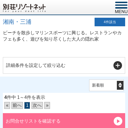
湘南・三浦
4
件該当
ビーチを散歩しマリンスポーツに興じる。レストランやカ
フェも多く、遊びを知り尽くした大人の隠れ家
詳細条件を設定して絞り込む
4
件中 1～4件を表示
«
前へ
1
次へ
»
お問合せリストを確認する