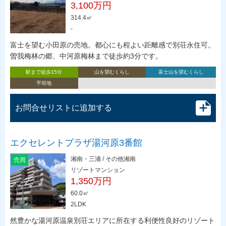
3,100万円
314.4㎡
-
富士を望む小田原の売地。都心にも程よい距離感で別荘永住可。
曽我梅林の郷、中河原梅林まで徒歩約3分です。
駅まで徒歩15分
山を望むくらし
富士山を望むくらし
平坦地
お問合せリストに追加する
エクセレントプラザ湯河原3番館
湘南・三浦 / その他湘南
売買
リゾートマンション
1,350万円
60.0㎡
2LDK
然豊かな湯河原温泉別荘エリアに所在する利便性良好のリゾート