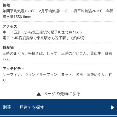
気候
年間平均気温15.8℃ 2月平均気温6.6℃ 8月平均気温26.3℃ 年間
降水量1556.8mm
アクセス
車
：玉川ICから第三京浜で逗子ICまで約41km
電車
：JR横須賀線で東京駅から逗子駅まで約63分
特産物
三崎のまぐろ、松輪さば、しらす、三浦のだいこん、葉山牛、鎌倉
ハム
アクテビティ
サーフィン、ウィンドサーフィン、ヨット、名所・旧跡めぐり、釣
り
ページの先頭に戻る
別荘・一戸建てを探す