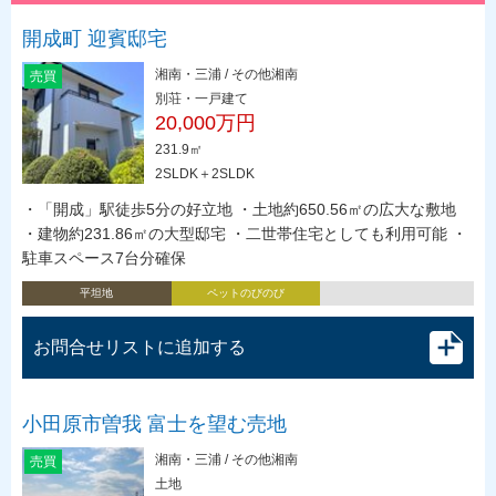
開成町 迎賓邸宅
湘南・三浦 / その他湘南
売買
別荘・一戸建て
20,000万円
231.9㎡
2SLDK＋2SLDK
・「開成」駅徒歩5分の好立地 ・土地約650.56㎡の広大な敷地
・建物約231.86㎡の大型邸宅 ・二世帯住宅としても利用可能 ・
駐車スペース7台分確保
平坦地
ペットのびのび
お問合せリストに追加する
小田原市曽我 富士を望む売地
湘南・三浦 / その他湘南
売買
土地