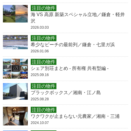
注目の物件
海 VS 高原 新築スペシャル立地／鎌倉・軽井
沢
2026.03.03
注目の物件
希少なビーチの最前列／鎌倉・七里ガ浜
2026.01.06
注目の物件
シェア別荘まとめ - 所有権 共有型編 -
2025.09.16
注目の物件
ブラックボックス／湘南・江ノ島
2025.08.28
注目の物件
ワクワクが止まらない元農家／湘南・三浦
2024.10.07