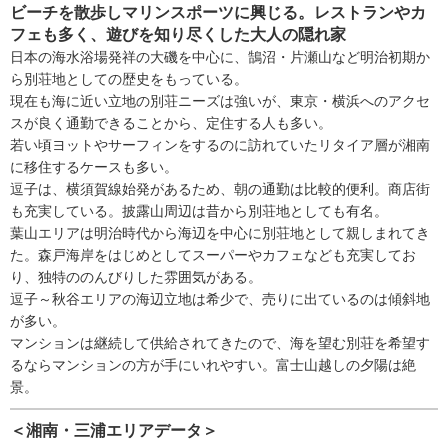
ビーチを散歩しマリンスポーツに興じる。レストランやカ
フェも多く、遊びを知り尽くした大人の隠れ家
日本の海水浴場発祥の大磯を中心に、鵠沼・片瀬山など明治初期か
ら別荘地としての歴史をもっている。
現在も海に近い立地の別荘ニーズは強いが、東京・横浜へのアクセ
スが良く通勤できることから、定住する人も多い。
若い頃ヨットやサーフィンをするのに訪れていたリタイア層が湘南
に移住するケースも多い。
逗子は、横須賀線始発があるため、朝の通勤は比較的便利。商店街
も充実している。披露山周辺は昔から別荘地としても有名。
葉山エリアは明治時代から海辺を中心に別荘地として親しまれてき
た。森戸海岸をはじめとしてスーパーやカフェなども充実してお
り、独特ののんびりした雰囲気がある。
逗子～秋谷エリアの海辺立地は希少で、売りに出ているのは傾斜地
が多い。
マンションは継続して供給されてきたので、海を望む別荘を希望す
るならマンションの方が手にいれやすい。富士山越しの夕陽は絶
景。
＜湘南・三浦エリアデータ＞