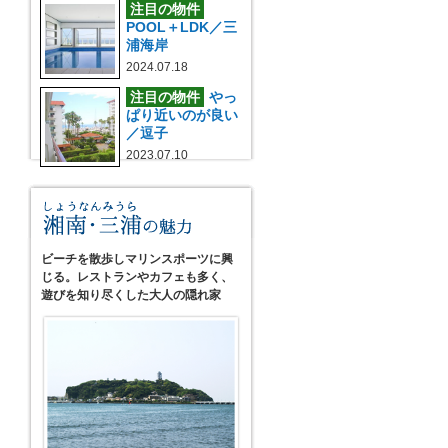
注目の物件
POOL＋LDK／三
浦海岸
2024.07.18
注目の物件
やっ
ぱり近いのが良い
／逗子
2023.07.10
ビーチを散歩しマリンスポーツに興
じる。レストランやカフェも多く、
遊びを知り尽くした大人の隠れ家