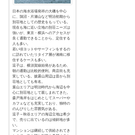
日本の海水浴場発祥の大磯を中心
に、鵠沼・片瀬山など明治初期から
別荘地としての歴史をもっている。
現在も海に近い立地の別荘ニーズは
強いが、東京・横浜へのアクセスが
良く通勤できることから、定住する
人も多い。
若い頃ヨットやサーフィンをするの
に訪れていたリタイア層が湘南に移
住するケースも多い。
逗子は、横須賀線始発があるため、
朝の通勤は比較的便利。商店街も充
実している。披露山周辺は昔から別
荘地としても有名。
葉山エリアは明治時代から海辺を中
心に別荘地として親しまれてきた。
森戸海岸をはじめとしてスーパーや
カフェなども充実しており、独特の
のんびりした雰囲気がある。
逗子～秋谷エリアの海辺立地は希少
で、売りに出ているのは傾斜地が多
い。
マンションは継続して供給されてき