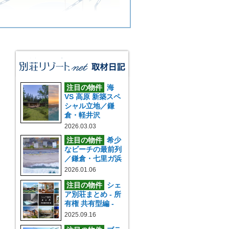
注目の物件
海
VS 高原 新築スペ
シャル立地／鎌
倉・軽井沢
2026.03.03
注目の物件
希少
なビーチの最前列
／鎌倉・七里ガ浜
2026.01.06
注目の物件
シェ
ア別荘まとめ - 所
有権 共有型編 -
2025.09.16