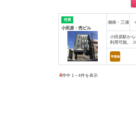
売買
湘南・三浦
小田原・売ビル
小田原駅から
利用可能。 
4
件中 1～4件を表示