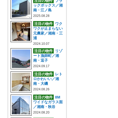
注目の物件
ブラ
ックボックス／湘
南・江ノ島
2025.08.28
注目の物件
ワク
ワクが止まらない
元農家／湘南・三
浦
2024.10.07
注目の物件
リゾ
ート漁師町／湘
南・逗子
2024.09.17
注目の物件
レト
ロかわいい／湘
南・大磯
2024.08.26
注目の物件
8M
ワイドなガラス面
／湘南・秋谷
2024.08.20