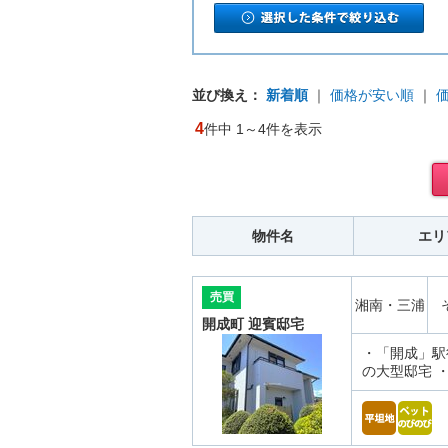
並び換え：
新着順
｜
価格が安い順
｜
4
件中 1～4件を表示
物件名
エリ
売買
湘南・三浦
開成町 迎賓邸宅
・「開成」駅徒
の大型邸宅 