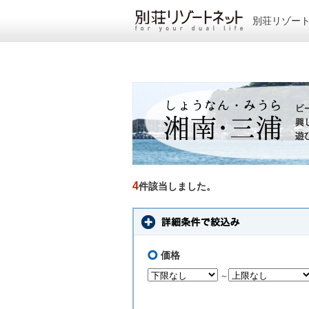
別荘リゾー
4
件該当しました。
価格
～