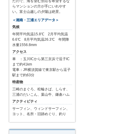
たので、海を望む別荘を希望するな
らマンションの方が手にいれやす
い。富士山越しの夕陽は絶景。
＜湘南・三浦エリアデータ＞
気候
年間平均気温15.8℃ 2月平均気温
6.6℃ 8月平均気温26.3℃ 年間降
水量1556.8mm
アクセス
車 ：玉川ICから第三京浜で逗子IC
まで約41km
電車：JR横須賀線で東京駅から逗子
駅まで約63分
特産物
三崎のまぐろ、松輪さば、しらす、
三浦のだいこん、葉山牛、鎌倉ハム
アクティビティ
サーフィン、ウィンドサーフィン、
ヨット、名所・旧跡めぐり、釣り