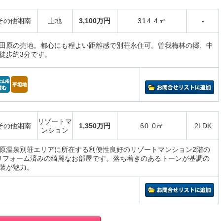
その他湘南
土地
3,100万円
314.4㎡
-
田原の売地。都心にも程よい距離感で別荘永住可。曽我梅林の郷、中
徒歩約3分です。
リゾートマ
その他湘南
1,350万円
60.0㎡
2LDK
ンション
原温泉別荘エリアに所在する利便性良好のリゾートマンション2階の
ルリフォーム済みの綺麗なお部屋です。落ち着きのあるトーンが基調の
装が魅力。