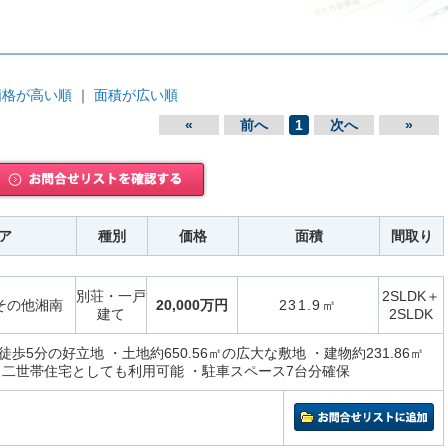
価格が高い順
｜
面積が広い順
«
前へ
1
次へ
»
ア
種別
価格
面積
間取り
別荘・一戸
2SLDK＋
その他湘南
20,000万円
231.9㎡
建て
2SLDK
歩5分の好立地 ・土地約650.56㎡の広大な敷地 ・建物約231.86㎡
・二世帯住宅としても利用可能 ・駐車スペース7台分確保