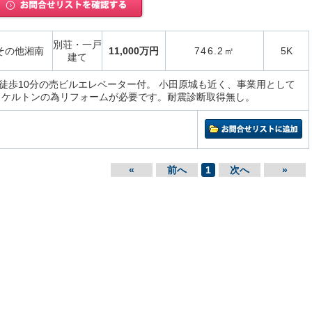
別荘・一戸
その他湘南
11,000万円
746.2㎡
5K
建て
徒歩10分の売ビルエレベーター付。 小田原城も近く、事業用として
スケルトンの為リフォームが必要です。耐震診断取得無し。
«
前へ
1
次へ
»