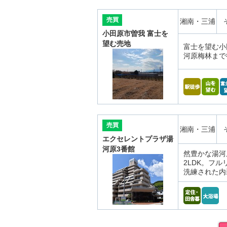
売買
湘南・三浦
小田原市曽我 富士を
望む売地
富士を望む小
河原梅林まで
売買
湘南・三浦
エクセレントプラザ湯
河原3番館
然豊かな湯河
2LDK。フ
洗練された内