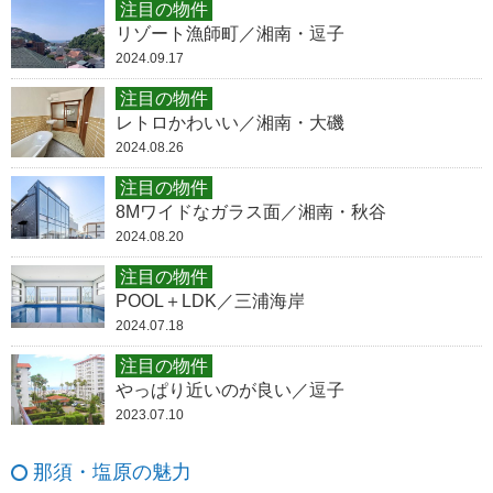
注目の物件
リゾート漁師町／湘南・逗子
2024.09.17
注目の物件
レトロかわいい／湘南・大磯
2024.08.26
注目の物件
8Mワイドなガラス面／湘南・秋谷
2024.08.20
注目の物件
POOL＋LDK／三浦海岸
2024.07.18
注目の物件
やっぱり近いのが良い／逗子
2023.07.10
那須・塩原の魅力