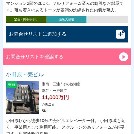
マンション2階の2LDK。フルリフォーム済みの綺麗なお部屋で
す。落ち着きのあるトーンが基調の洗練された内装が魅力。
定住・田舎暮らし
温泉大浴場
お問合せリストに追加する
お問合せリストを確認する
小田原・売ビル
湘南・三浦 / その他湘南
売買
別荘・一戸建て
11,000万円
746.2㎡
5K
小田原駅から徒歩10分の売ビルエレベーター付。 小田原城も近
く、事業用として利用可能。 スケルトンの為リフォームが必要
です。耐震診断取得無し。