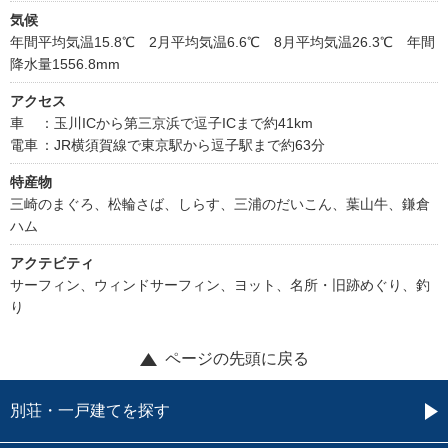
気候
年間平均気温15.8℃ 2月平均気温6.6℃ 8月平均気温26.3℃ 年間
降水量1556.8mm
アクセス
車
：玉川ICから第三京浜で逗子ICまで約41km
電車
：JR横須賀線で東京駅から逗子駅まで約63分
特産物
三崎のまぐろ、松輪さば、しらす、三浦のだいこん、葉山牛、鎌倉
ハム
アクテビティ
サーフィン、ウィンドサーフィン、ヨット、名所・旧跡めぐり、釣
り
ページの先頭に戻る
別荘・一戸建てを探す