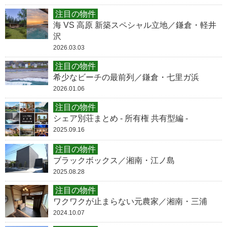
注目の物件
海 VS 高原 新築スペシャル立地／鎌倉・軽井
沢
2026.03.03
注目の物件
希少なビーチの最前列／鎌倉・七里ガ浜
2026.01.06
注目の物件
シェア別荘まとめ - 所有権 共有型編 -
2025.09.16
注目の物件
ブラックボックス／湘南・江ノ島
2025.08.28
注目の物件
ワクワクが止まらない元農家／湘南・三浦
2024.10.07