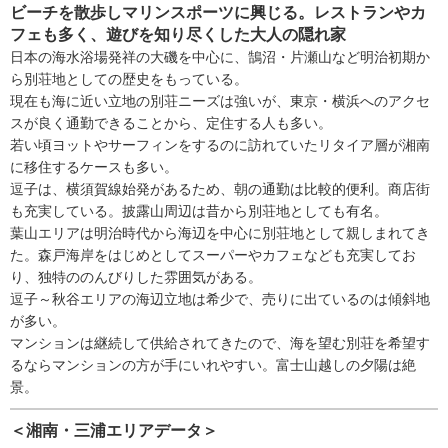
ビーチを散歩しマリンスポーツに興じる。レストランやカ
フェも多く、遊びを知り尽くした大人の隠れ家
日本の海水浴場発祥の大磯を中心に、鵠沼・片瀬山など明治初期か
ら別荘地としての歴史をもっている。
現在も海に近い立地の別荘ニーズは強いが、東京・横浜へのアクセ
スが良く通勤できることから、定住する人も多い。
若い頃ヨットやサーフィンをするのに訪れていたリタイア層が湘南
に移住するケースも多い。
逗子は、横須賀線始発があるため、朝の通勤は比較的便利。商店街
も充実している。披露山周辺は昔から別荘地としても有名。
葉山エリアは明治時代から海辺を中心に別荘地として親しまれてき
た。森戸海岸をはじめとしてスーパーやカフェなども充実してお
り、独特ののんびりした雰囲気がある。
逗子～秋谷エリアの海辺立地は希少で、売りに出ているのは傾斜地
が多い。
マンションは継続して供給されてきたので、海を望む別荘を希望す
るならマンションの方が手にいれやすい。富士山越しの夕陽は絶
景。
＜湘南・三浦エリアデータ＞