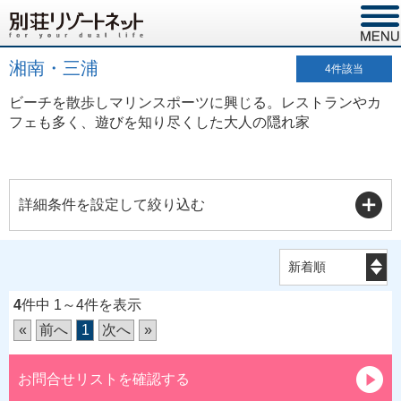
湘南・三浦
4
件該当
ビーチを散歩しマリンスポーツに興じる。レストランやカ
フェも多く、遊びを知り尽くした大人の隠れ家
詳細条件を設定して絞り込む
4
件中 1～4件を表示
«
前へ
1
次へ
»
お問合せリストを確認する