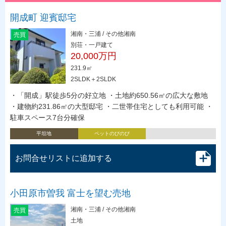
開成町 迎賓邸宅
湘南・三浦 / その他湘南
売買
別荘・一戸建て
20,000万円
231.9㎡
2SLDK＋2SLDK
・「開成」駅徒歩5分の好立地 ・土地約650.56㎡の広大な敷地
・建物約231.86㎡の大型邸宅 ・二世帯住宅としても利用可能 ・
駐車スペース7台分確保
平坦地
ペットのびのび
お問合せリストに追加する
小田原市曽我 富士を望む売地
湘南・三浦 / その他湘南
売買
土地