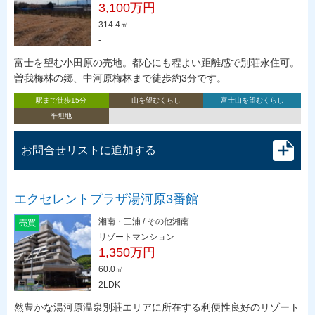
3,100万円
314.4㎡
-
富士を望む小田原の売地。都心にも程よい距離感で別荘永住可。
曽我梅林の郷、中河原梅林まで徒歩約3分です。
駅まで徒歩15分
山を望むくらし
富士山を望むくらし
平坦地
お問合せリストに追加する
エクセレントプラザ湯河原3番館
湘南・三浦 / その他湘南
売買
リゾートマンション
1,350万円
60.0㎡
2LDK
然豊かな湯河原温泉別荘エリアに所在する利便性良好のリゾート