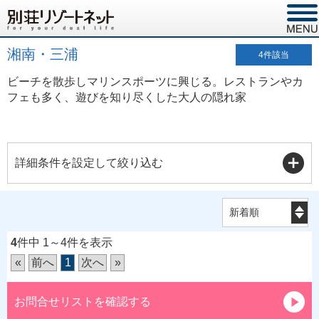
湘南・三浦
4
件該当
ビーチを散歩しマリンスポーツに興じる。レストランやカ
フェも多く、遊びを知り尽くした大人の隠れ家
詳細条件を設定して絞り込む
4
件中 1～4件を表示
«
前へ
1
次へ
»
お問合せリストを確認する