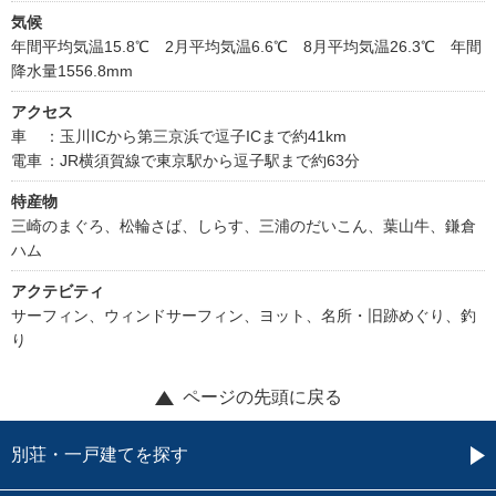
気候
年間平均気温15.8℃ 2月平均気温6.6℃ 8月平均気温26.3℃ 年間
降水量1556.8mm
アクセス
車
：玉川ICから第三京浜で逗子ICまで約41km
電車
：JR横須賀線で東京駅から逗子駅まで約63分
特産物
三崎のまぐろ、松輪さば、しらす、三浦のだいこん、葉山牛、鎌倉
ハム
アクテビティ
サーフィン、ウィンドサーフィン、ヨット、名所・旧跡めぐり、釣
り
ページの先頭に戻る
別荘・一戸建てを探す