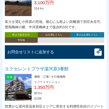
3,100万円
314.4㎡
-
富士を望む小田原の売地。都心にも程よい距離感で別荘永住可。
曽我梅林の郷、中河原梅林まで徒歩約3分です。
駅まで徒歩15分
山を望むくらし
富士山を望むくらし
平坦地
お問合せリストに追加する
エクセレントプラザ湯河原3番館
湘南・三浦 / その他湘南
売買
リゾートマンション
1,350万円
60.0㎡
2LDK
然豊かな湯河原温泉別荘エリアに所在する利便性良好のリゾート