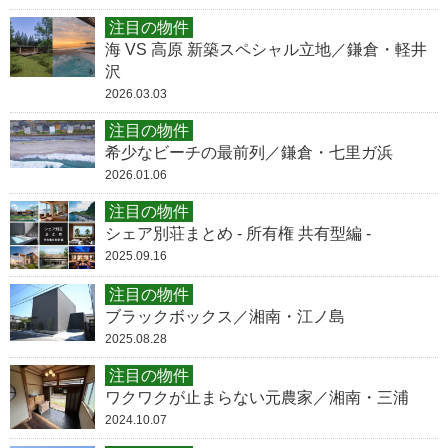
注目の物件
海 VS 高原 新築スペシャル立地／鎌倉・軽井
沢
2026.03.03
注目の物件
希少なビーチの最前列／鎌倉・七里ガ浜
2026.01.06
注目の物件
シェア別荘まとめ - 所有権 共有型編 -
2025.09.16
注目の物件
ブラックボックス／湘南・江ノ島
2025.08.28
注目の物件
ワクワクが止まらない元農家／湘南・三浦
2024.10.07