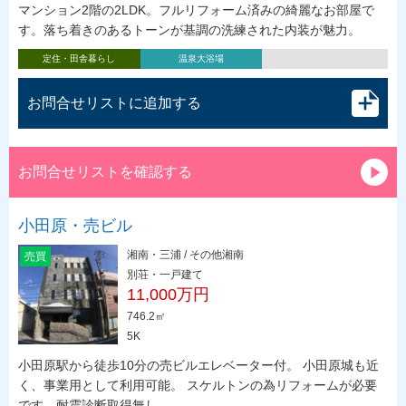
マンション2階の2LDK。フルリフォーム済みの綺麗なお部屋で
す。落ち着きのあるトーンが基調の洗練された内装が魅力。
定住・田舎暮らし
温泉大浴場
お問合せリストに追加する
お問合せリストを確認する
小田原・売ビル
湘南・三浦 / その他湘南
売買
別荘・一戸建て
11,000万円
746.2㎡
5K
小田原駅から徒歩10分の売ビルエレベーター付。 小田原城も近
く、事業用として利用可能。 スケルトンの為リフォームが必要
です。耐震診断取得無し。