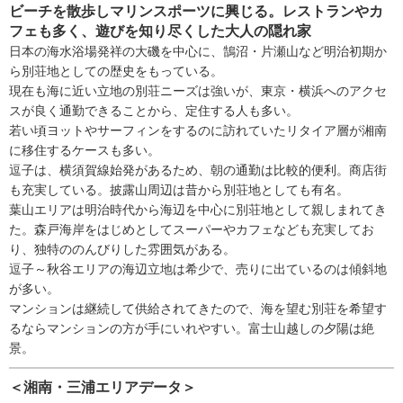
ビーチを散歩しマリンスポーツに興じる。レストランやカ
フェも多く、遊びを知り尽くした大人の隠れ家
日本の海水浴場発祥の大磯を中心に、鵠沼・片瀬山など明治初期か
ら別荘地としての歴史をもっている。
現在も海に近い立地の別荘ニーズは強いが、東京・横浜へのアクセ
スが良く通勤できることから、定住する人も多い。
若い頃ヨットやサーフィンをするのに訪れていたリタイア層が湘南
に移住するケースも多い。
逗子は、横須賀線始発があるため、朝の通勤は比較的便利。商店街
も充実している。披露山周辺は昔から別荘地としても有名。
葉山エリアは明治時代から海辺を中心に別荘地として親しまれてき
た。森戸海岸をはじめとしてスーパーやカフェなども充実してお
り、独特ののんびりした雰囲気がある。
逗子～秋谷エリアの海辺立地は希少で、売りに出ているのは傾斜地
が多い。
マンションは継続して供給されてきたので、海を望む別荘を希望す
るならマンションの方が手にいれやすい。富士山越しの夕陽は絶
景。
＜湘南・三浦エリアデータ＞