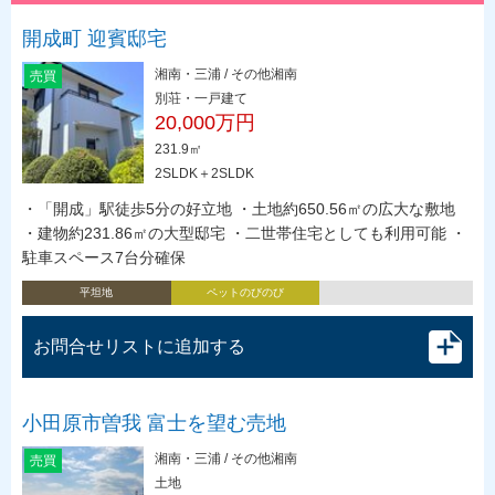
開成町 迎賓邸宅
湘南・三浦 / その他湘南
売買
別荘・一戸建て
20,000万円
231.9㎡
2SLDK＋2SLDK
・「開成」駅徒歩5分の好立地 ・土地約650.56㎡の広大な敷地
・建物約231.86㎡の大型邸宅 ・二世帯住宅としても利用可能 ・
駐車スペース7台分確保
平坦地
ペットのびのび
お問合せリストに追加する
小田原市曽我 富士を望む売地
湘南・三浦 / その他湘南
売買
土地