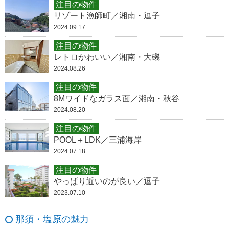
注目の物件
リゾート漁師町／湘南・逗子
2024.09.17
注目の物件
レトロかわいい／湘南・大磯
2024.08.26
注目の物件
8Mワイドなガラス面／湘南・秋谷
2024.08.20
注目の物件
POOL＋LDK／三浦海岸
2024.07.18
注目の物件
やっぱり近いのが良い／逗子
2023.07.10
那須・塩原の魅力