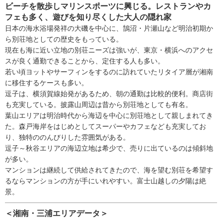
ビーチを散歩しマリンスポーツに興じる。レストランやカ
フェも多く、遊びを知り尽くした大人の隠れ家
日本の海水浴場発祥の大磯を中心に、鵠沼・片瀬山など明治初期か
ら別荘地としての歴史をもっている。
現在も海に近い立地の別荘ニーズは強いが、東京・横浜へのアクセ
スが良く通勤できることから、定住する人も多い。
若い頃ヨットやサーフィンをするのに訪れていたリタイア層が湘南
に移住するケースも多い。
逗子は、横須賀線始発があるため、朝の通勤は比較的便利。商店街
も充実している。披露山周辺は昔から別荘地としても有名。
葉山エリアは明治時代から海辺を中心に別荘地として親しまれてき
た。森戸海岸をはじめとしてスーパーやカフェなども充実してお
り、独特ののんびりした雰囲気がある。
逗子～秋谷エリアの海辺立地は希少で、売りに出ているのは傾斜地
が多い。
マンションは継続して供給されてきたので、海を望む別荘を希望す
るならマンションの方が手にいれやすい。富士山越しの夕陽は絶
景。
＜湘南・三浦エリアデータ＞