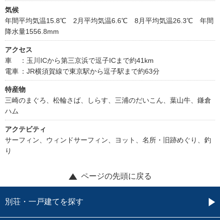
気候
年間平均気温15.8℃ 2月平均気温6.6℃ 8月平均気温26.3℃ 年間
降水量1556.8mm
アクセス
車
：玉川ICから第三京浜で逗子ICまで約41km
電車
：JR横須賀線で東京駅から逗子駅まで約63分
特産物
三崎のまぐろ、松輪さば、しらす、三浦のだいこん、葉山牛、鎌倉
ハム
アクテビティ
サーフィン、ウィンドサーフィン、ヨット、名所・旧跡めぐり、釣
り
ページの先頭に戻る
別荘・一戸建てを探す