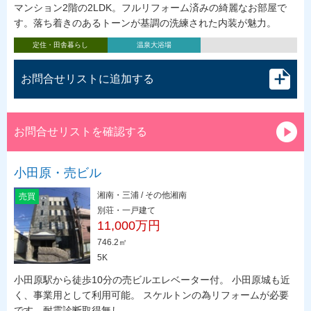
マンション2階の2LDK。フルリフォーム済みの綺麗なお部屋で
す。落ち着きのあるトーンが基調の洗練された内装が魅力。
定住・田舎暮らし
温泉大浴場
お問合せリストに追加する
お問合せリストを確認する
小田原・売ビル
湘南・三浦 / その他湘南
売買
別荘・一戸建て
11,000万円
746.2㎡
5K
小田原駅から徒歩10分の売ビルエレベーター付。 小田原城も近
く、事業用として利用可能。 スケルトンの為リフォームが必要
です。耐震診断取得無し。