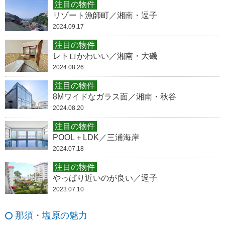
注目の物件
リゾート漁師町／湘南・逗子
2024.09.17
注目の物件
レトロかわいい／湘南・大磯
2024.08.26
注目の物件
8Mワイドなガラス面／湘南・秋谷
2024.08.20
注目の物件
POOL＋LDK／三浦海岸
2024.07.18
注目の物件
やっぱり近いのが良い／逗子
2023.07.10
那須・塩原の魅力