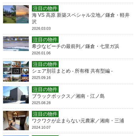
注目の物件
海 VS 高原 新築スペシャル立地／鎌倉・軽井
沢
2026.03.03
注目の物件
希少なビーチの最前列／鎌倉・七里ガ浜
2026.01.06
注目の物件
シェア別荘まとめ - 所有権 共有型編 -
2025.09.16
注目の物件
ブラックボックス／湘南・江ノ島
2025.08.28
注目の物件
ワクワクが止まらない元農家／湘南・三浦
2024.10.07