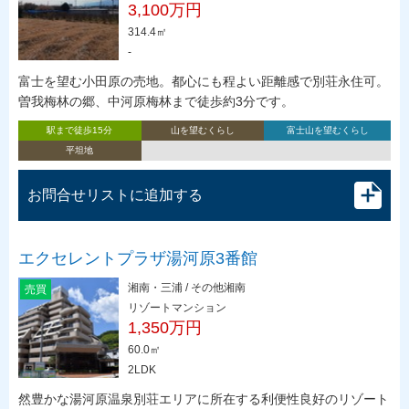
3,100万円
314.4㎡
-
富士を望む小田原の売地。都心にも程よい距離感で別荘永住可。
曽我梅林の郷、中河原梅林まで徒歩約3分です。
駅まで徒歩15分
山を望むくらし
富士山を望むくらし
平坦地
お問合せリストに追加する
エクセレントプラザ湯河原3番館
湘南・三浦 / その他湘南
売買
リゾートマンション
1,350万円
60.0㎡
2LDK
然豊かな湯河原温泉別荘エリアに所在する利便性良好のリゾート