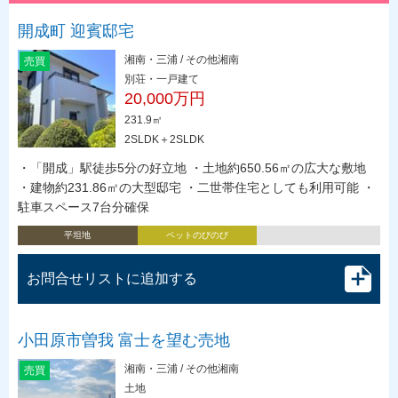
開成町 迎賓邸宅
湘南・三浦 / その他湘南
売買
別荘・一戸建て
20,000万円
231.9㎡
2SLDK＋2SLDK
・「開成」駅徒歩5分の好立地 ・土地約650.56㎡の広大な敷地
・建物約231.86㎡の大型邸宅 ・二世帯住宅としても利用可能 ・
駐車スペース7台分確保
平坦地
ペットのびのび
お問合せリストに追加する
小田原市曽我 富士を望む売地
湘南・三浦 / その他湘南
売買
土地