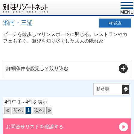
湘南・三浦
4
件該当
ビーチを散歩しマリンスポーツに興じる。レストランやカ
フェも多く、遊びを知り尽くした大人の隠れ家
詳細条件を設定して絞り込む
4
件中 1～4件を表示
«
前へ
1
次へ
»
お問合せリストを確認する