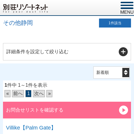
その他静岡
1
件該当
詳細条件を設定して絞り込む
1
件中 1～1件を表示
«
前へ
1
次へ
»
お問合せリストを確認する
Villike【Palm Gate】