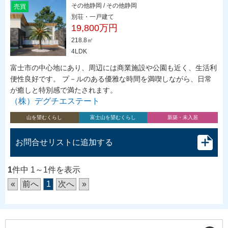
その他静岡 / その他静岡
売買
別荘・一戸建て
19,800万円
218.8㎡
4LDK
富士市の中心地にあり、周辺には商業施設や公園も近く、生活利
便性良好です。 プ－ルのある優雅な時間を満喫しながら、日常
が癒しと特別感で満たされます。
（株）デグチエステート
山を望むくらし
富士山を望むくらし
新築・未入居
お問合せリストに追加する
1
件中 1～1件を表示
«
前へ
1
次へ
»