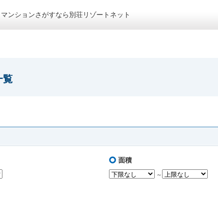
トマンションさがすなら別荘リゾートネット
一覧
面積
～