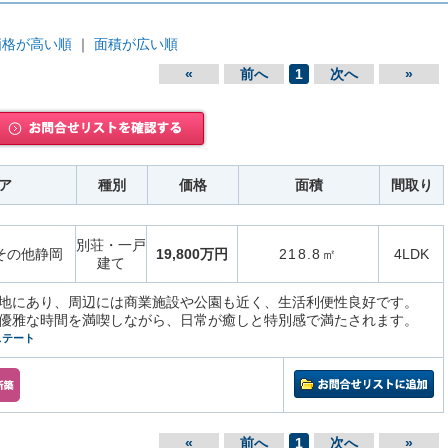
価格が高い順
｜
面積が広い順
«
前へ
1
次へ
»
ア
種別
価格
面積
間取り
別荘・一戸
その他静岡
19,800万円
218.8㎡
4LDK
建て
地にあり、周辺には商業施設や公園も近く、生活利便性良好です。
優雅な時間を満喫しながら、日常が癒しと特別感で満たされます。
ステート
«
前へ
1
次へ
»