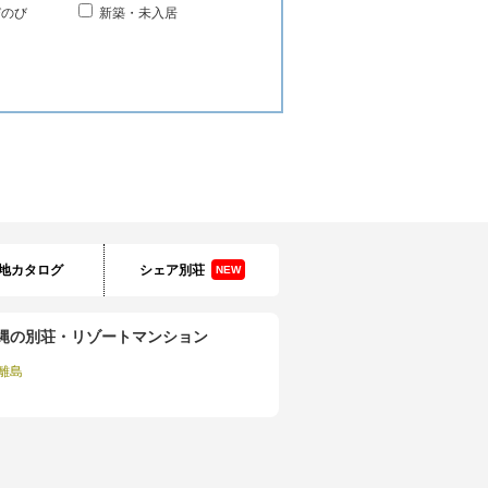
びのび
新築・未入居
地カタログ
シェア別荘
NEW
縄の別荘・リゾートマンション
離島