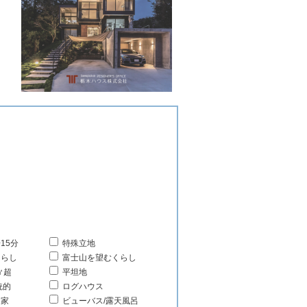
15分
特殊立地
くらし
富士山を望むくらし
㎡超
平坦地
統的
ログハウス
る家
ビューバス/露天風呂