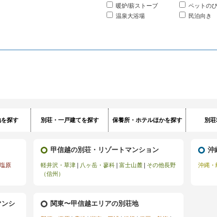
暖炉/薪ストーブ
ペットの
温泉大浴場
民泊向き
地を探す
別荘・一戸建てを探す
保養所・ホテルほかを探す
別荘
甲信越の別荘・リゾートマンション
沖
塩原
軽井沢・草津
|
八ヶ岳・蓼科
|
富士山麓
|
その他長野
沖縄・
（信州）
マンシ
関東〜甲信越エリアの別荘地