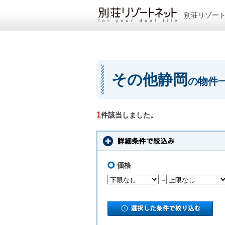
別荘リゾー
その他静岡
の物件
1
件該当しました。
価格
～