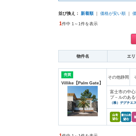
並び換え：
新着順
｜
価格が安い順
｜
1
件中 1～1件を表示
物件名
エリ
売買
その他静岡
Villike【Palm Gate】
富士市の中心
プ－ルのある
（株）デグチエ
1
件中 1～1件を表示