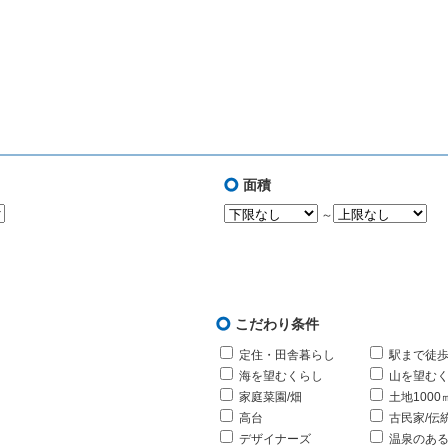
面積
～
こだわり条件
定住・田舎暮らし
駅まで徒歩
海を望むくらし
山を望む
家庭菜園/畑
土地1000
高台
古民家/伝
デザイナーズ
温泉のあ