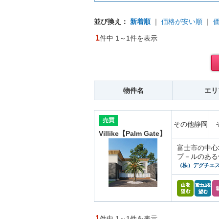
並び換え：
新着順
｜
価格が安い順
｜
1
件中 1～1件を表示
物件名
エリ
売買
その他静岡
Villike【Palm Gate】
富士市の中心
プ－ルのある
（株）デグチエ
1
件中 1～1件を表示