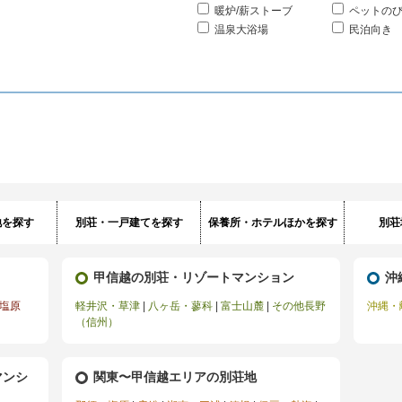
暖炉/薪ストーブ
ペットの
温泉大浴場
民泊向き
地を探す
別荘・一戸建てを探す
保養所・ホテルほかを探す
別荘
甲信越の別荘・リゾートマンション
沖
塩原
軽井沢・草津
|
八ヶ岳・蓼科
|
富士山麓
|
その他長野
沖縄・
（信州）
マンシ
関東〜甲信越エリアの別荘地