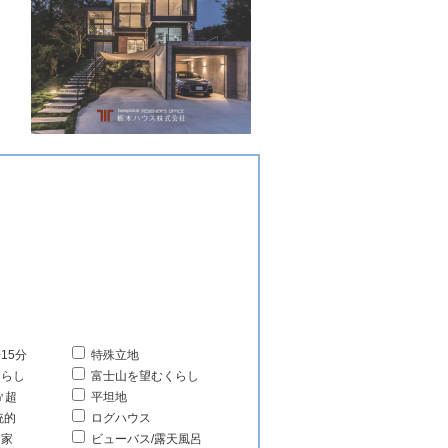
15分
特殊立地
くらし
富士山を望むくらし
㎡超
平坦地
統的
ログハウス
る家
ビューバス/露天風呂