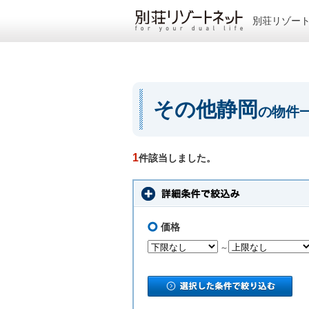
別荘リゾー
その他静岡
の物件
1
件該当しました。
価格
～