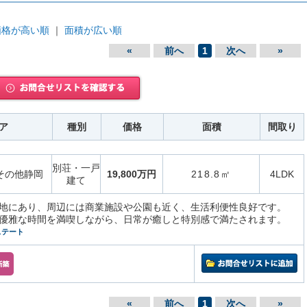
価格が高い順
｜
面積が広い順
«
前へ
1
次へ
»
ア
種別
価格
面積
間取り
別荘・一戸
その他静岡
19,800万円
218.8㎡
4LDK
建て
地にあり、周辺には商業施設や公園も近く、生活利便性良好です。
優雅な時間を満喫しながら、日常が癒しと特別感で満たされます。
ステート
«
前へ
1
次へ
»