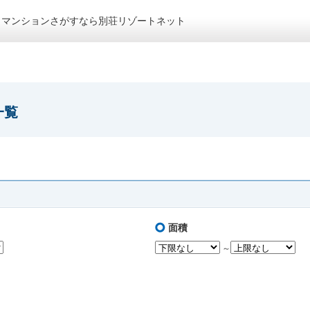
トマンションさがすなら別荘リゾートネット
一覧
面積
～