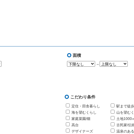
面積
～
こだわり条件
定住・田舎暮らし
駅まで徒歩
海を望むくらし
山を望む
家庭菜園/畑
土地1000
高台
古民家/伝
デザイナーズ
温泉のあ