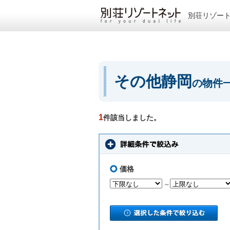
別荘リゾー
その他静岡
の物件
1
件該当しました。
価格
～