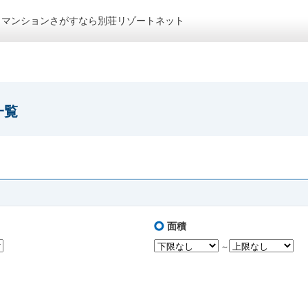
トマンションさがすなら別荘リゾートネット
一覧
面積
～