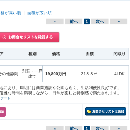
価格が高い順
｜
面積が広い順
«
前へ
1
次へ
»
ア
種別
価格
面積
間取り
別荘・一戸
その他静岡
19,800万円
218.8㎡
4LDK
建て
地にあり、周辺には商業施設や公園も近く、生活利便性良好です。
優雅な時間を満喫しながら、日常が癒しと特別感で満たされます。
ステート
«
前へ
1
次へ
»