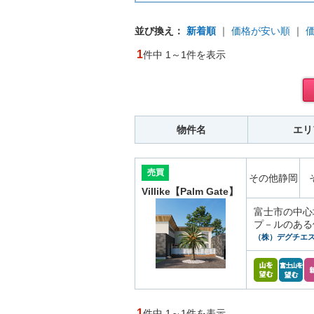
並び換え：
新着順
｜
価格が安い順
｜
1
件中 1～1件を表示
物件名
エリ
売買
その他静岡
Villike【Palm Gate】
富士市の中心
プ－ルのある
（株）デグチエ
1
件中 1～1件を表示