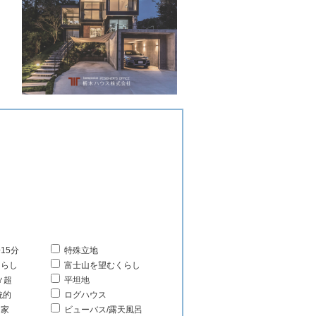
15分
特殊立地
くらし
富士山を望むくらし
㎡超
平坦地
統的
ログハウス
る家
ビューバス/露天風呂