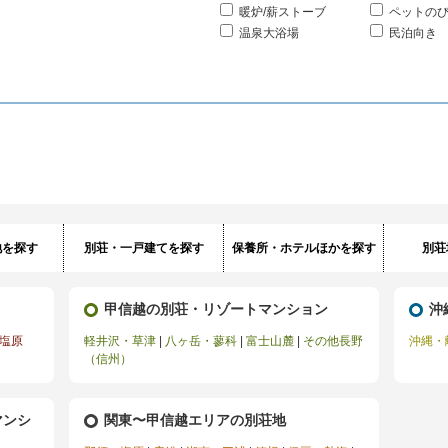
暖炉/薪ストーブ
ペットの
温泉大浴場
民泊向き
地を探す
別荘・一戸建てを探す
保養所・ホテルほかを探す
別荘
甲信越の別荘・リゾートマンション
沖
塩原
軽井沢・草津
|
八ヶ岳・蓼科
|
富士山麓
|
その他長野
沖縄・
（信州）
マンシ
関東〜甲信越エリアの別荘地