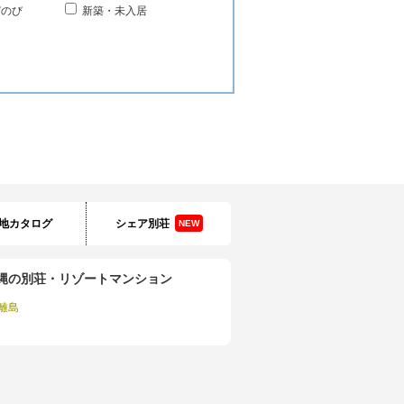
びのび
新築・未入居
地カタログ
シェア別荘
NEW
縄の別荘・リゾートマンション
離島