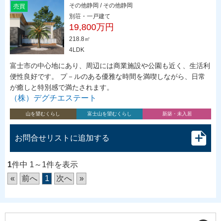
その他静岡 / その他静岡
売買
別荘・一戸建て
19,800万円
218.8㎡
4LDK
富士市の中心地にあり、周辺には商業施設や公園も近く、生活利
便性良好です。 プ－ルのある優雅な時間を満喫しながら、日常
が癒しと特別感で満たされます。
（株）デグチエステート
山を望むくらし
富士山を望むくらし
新築・未入居
お問合せリストに追加する
1
件中 1～1件を表示
«
前へ
1
次へ
»