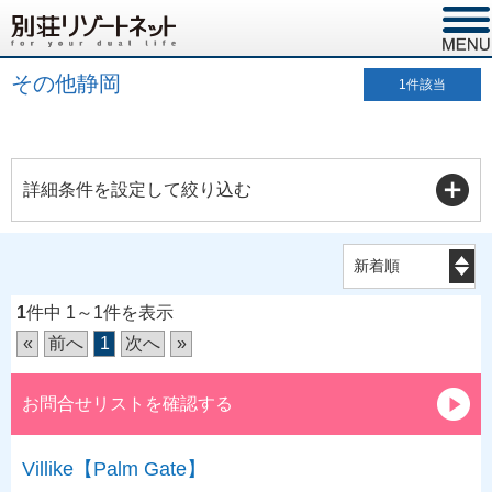
その他静岡
1
件該当
詳細条件を設定して絞り込む
1
件中 1～1件を表示
«
前へ
1
次へ
»
お問合せリストを確認する
Villike【Palm Gate】