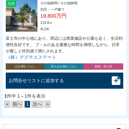
その他静岡 / その他静岡
売買
別荘・一戸建て
19,800万円
218.8㎡
4LDK
富士市の中心地にあり、周辺には商業施設や公園も近く、生活利
便性良好です。 プ－ルのある優雅な時間を満喫しながら、日常
が癒しと特別感で満たされます。
（株）デグチエステート
山を望むくらし
富士山を望むくらし
新築・未入居
お問合せリストに追加する
1
件中 1～1件を表示
«
前へ
1
次へ
»