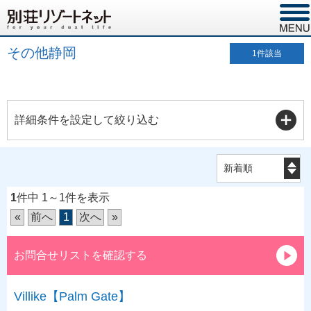
その他静岡
1
件該当
詳細条件を設定して絞り込む
1
件中 1～1件を表示
«
前へ
1
次へ
»
お問合せリストを確認する
Villike【Palm Gate】