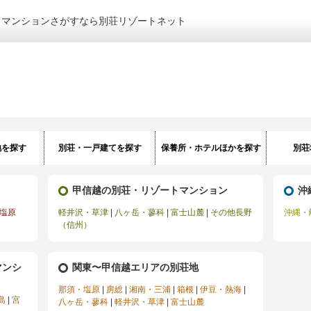
トマンションさがすなら別荘リゾートネット
地を探す
別荘・一戸建てを探す
保養所・ホテルほかを探す
別荘
甲信越の別荘・リゾートマンション
沖
塩原
軽井沢・草津
|
八ヶ岳・蓼科
|
富士山麓
|
その他長野
沖縄・
（信州）
マンシ
関東〜甲信越エリアの別荘地
那須・塩原
|
房総
|
湘南・三浦
|
箱根
|
伊豆・熱海
|
島
|
宮
八ヶ岳・蓼科
|
軽井沢・草津
|
富士山麓