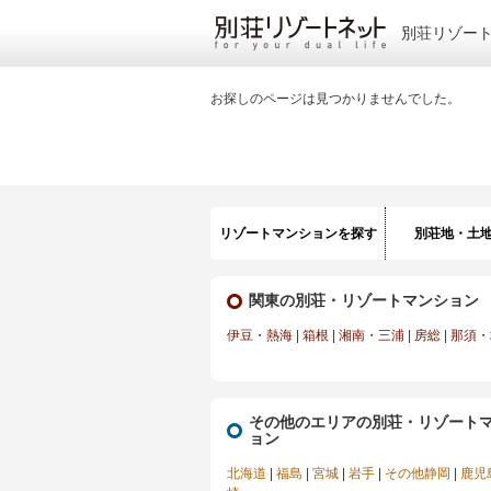
別荘リゾー
お探しのページは見つかりませんでした。
リゾートマンションを探す
別荘地・土
関東の別荘・リゾートマンション
伊豆・熱海
|
箱根
|
湘南・三浦
|
房総
|
那須・
その他のエリアの別荘・リゾート
ョン
北海道
|
福島
|
宮城
|
岩手
|
その他静岡
|
鹿児