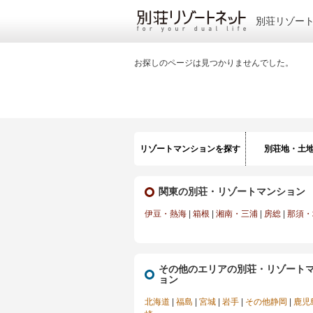
別荘リゾー
お探しのページは見つかりませんでした。
リゾートマンションを探す
別荘地・土
関東の別荘・リゾートマンション
伊豆・熱海
|
箱根
|
湘南・三浦
|
房総
|
那須・
その他のエリアの別荘・リゾート
ョン
北海道
|
福島
|
宮城
|
岩手
|
その他静岡
|
鹿児