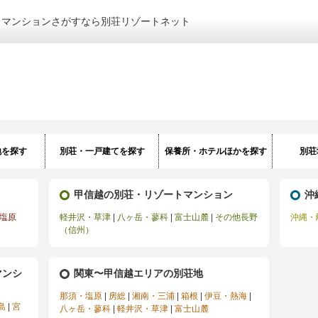
トマンションさがすなら別荘リゾートネット
地を探す
別荘・一戸建てを探す
保養所・ホテルほかを探す
別荘
甲信越の別荘・リゾートマンション
沖
塩原
軽井沢・草津
|
八ヶ岳・蓼科
|
富士山麓
|
その他長野
沖縄・
（信州）
マンシ
関東〜甲信越エリアの別荘地
那須・塩原
|
房総
|
湘南・三浦
|
箱根
|
伊豆・熱海
|
島
|
宮
八ヶ岳・蓼科
|
軽井沢・草津
|
富士山麓