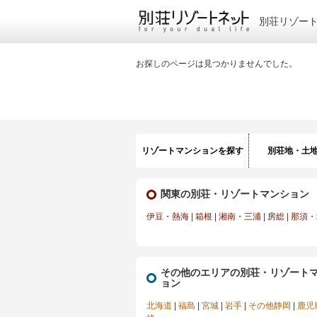
別荘リゾー
お探しのページは見つかりませんでした。
リゾートマンションを探す
別荘地・土
関東の別荘・リゾートマンション
伊豆・熱海
|
箱根
|
湘南・三浦
|
房総
|
那須・
その他のエリアの別荘・リゾート
ョン
北海道
|
福島
|
宮城
|
岩手
|
その他静岡
|
鹿児