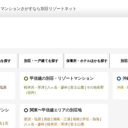
トマンションさがすなら別荘リゾートネット
地を探す
別荘・一戸建てを探す
保養所・ホテルほかを探す
別荘
甲信越の別荘・リゾートマンション
沖
塩原
軽井沢・草津
|
八ヶ岳・蓼科
|
富士山麓
|
その他長野
沖縄・
（信州）
マンシ
関東〜甲信越エリアの別荘地
那須・塩原
|
房総
|
湘南・三浦
|
箱根
|
伊豆・熱海
|
島
|
宮
八ヶ岳・蓼科
|
軽井沢・草津
|
富士山麓