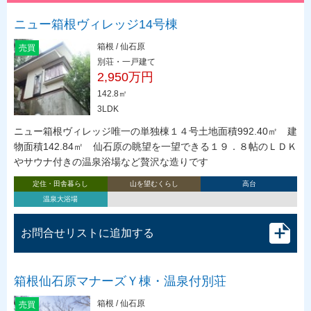
ニュー箱根ヴィレッジ14号棟
箱根 / 仙石原
売買
別荘・一戸建て
2,950万円
142.8㎡
3LDK
ニュー箱根ヴィレッジ唯一の単独棟１４号土地面積992.40㎡ 建
物面積142.84㎡ 仙石原の眺望を一望できる１９．８帖のＬＤＫ
やサウナ付きの温泉浴場など贅沢な造りです
定住・田舎暮らし
山を望むくらし
高台
温泉大浴場
お問合せリストに追加する
箱根仙石原マナーズＹ棟・温泉付別荘
箱根 / 仙石原
売買