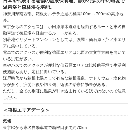
日本を代表する老舗の温泉保養地。静かな森の中の環境で
温泉浴と森林浴を堪能。
神奈川県南西部、箱根カルデラ近辺の標高100ｍ～700ｍの高原地
帯。
東京からのアクセスは、小田原厚木道路を経由するルートと東名自
動車道で御殿場を経由するルートがある。
別荘地やリゾートマンションとしては、強羅・仙石原・芦ノ湖エリ
アに集中している。
電車でのアクセスが便利な強羅エリアは北西の大文字方向を向いて
いる別荘が多い。
車やバスでのアクセスが便利な仙石原エリアは比較的平坦で生活利
便施設もあり、定住に向いている。
江戸時代から箱根七湯として有名な箱根温泉。ナトリウム・塩化物
泉が多く、疲労回復や切り傷、術後の治療に効果がある。
ただし、全ての別荘に温泉が引き込まれている訳ではないので注意
したい。
＜箱根エリアデータ＞
気候
東京ICから東名自動車道で箱根口まで約70km