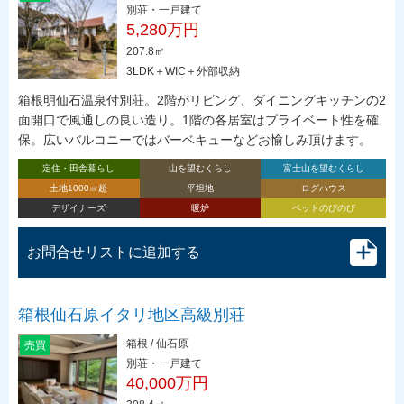
別荘・一戸建て
5,280万円
207.8㎡
3LDK＋WIC＋外部収納
箱根明仙石温泉付別荘。2階がリビング、ダイニングキッチンの2
面開口で風通しの良い造り。1階の各居室はプライベート性を確
保。広いバルコニーではバーベキューなどお愉しみ頂けます。
定住・田舎暮らし
山を望むくらし
富士山を望むくらし
土地1000㎡超
平坦地
ログハウス
デザイナーズ
暖炉
ペットのびのび
お問合せリストに追加する
箱根仙石原イタリ地区高級別荘
箱根 / 仙石原
売買
別荘・一戸建て
40,000万円