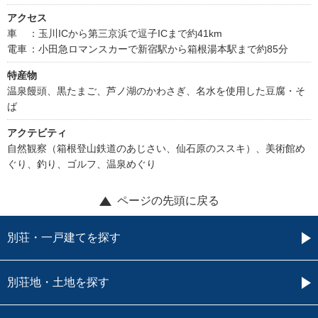
アクセス
車
：玉川ICから第三京浜で逗子ICまで約41km
電車
：小田急ロマンスカーで新宿駅から箱根湯本駅まで約85分
特産物
温泉饅頭、黒たまご、芦ノ湖のかわさぎ、名水を使用した豆腐・そ
ば
アクテビティ
自然観察（箱根登山鉄道のあじさい、仙石原のススキ）、美術館め
ぐり、釣り、ゴルフ、温泉めぐり
ページの先頭に戻る
別荘・一戸建てを探す
別荘地・土地を探す