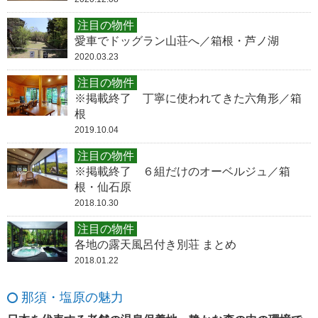
注目の物件
愛車でドッグラン山荘へ／箱根・芦ノ湖
2020.03.23
注目の物件
※掲載終了 丁寧に使われてきた六角形／箱
根
2019.10.04
注目の物件
※掲載終了 ６組だけのオーベルジュ／箱
根・仙石原
2018.10.30
注目の物件
各地の露天風呂付き別荘 まとめ
2018.01.22
那須・塩原の魅力