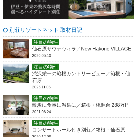
別荘リゾートネット 取材日記
注目の物件
仙石原サウナヴィラ／New Hakone VILLAGE
2026.05.13
注目の物件
渋沢栄一の箱根カントリービュー／箱根・仙
石原
2025.11.06
注目の物件
散歩に食事に温泉に／箱根・桃源台 288万円
2021.06.24
注目の物件
コンサートホール付き別荘／箱根・仙石原
2020.12.08