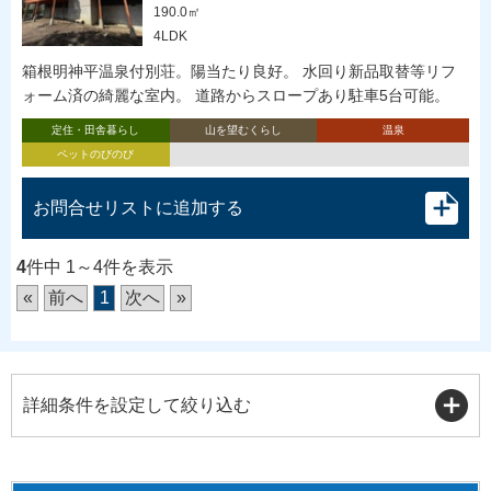
190.0㎡
4LDK
箱根明神平温泉付別荘。陽当たり良好。 水回り新品取替等リフ
ォーム済の綺麗な室内。 道路からスロープあり駐車5台可能。
定住・田舎暮らし
山を望むくらし
温泉
ペットのびのび
お問合せリストに追加する
4
件中 1～4件を表示
«
前へ
1
次へ
»
詳細条件を設定して絞り込む