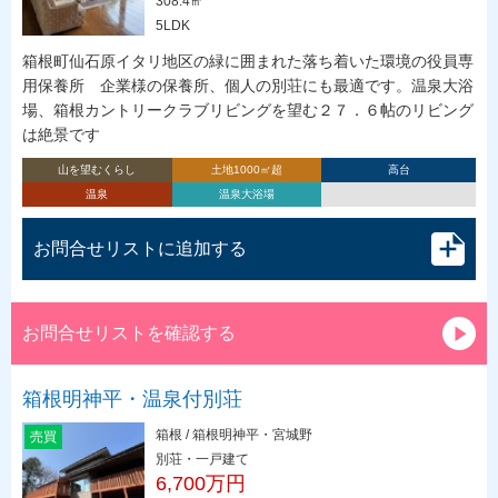
308.4㎡
5LDK
箱根町仙石原イタリ地区の緑に囲まれた落ち着いた環境の役員専
用保養所 企業様の保養所、個人の別荘にも最適です。温泉大浴
場、箱根カントリークラブリビングを望む２７．６帖のリビング
は絶景です
山を望むくらし
土地1000㎡超
高台
温泉
温泉大浴場
お問合せリストに追加する
お問合せリストを確認する
箱根明神平・温泉付別荘
箱根 / 箱根明神平・宮城野
売買
別荘・一戸建て
6,700万円