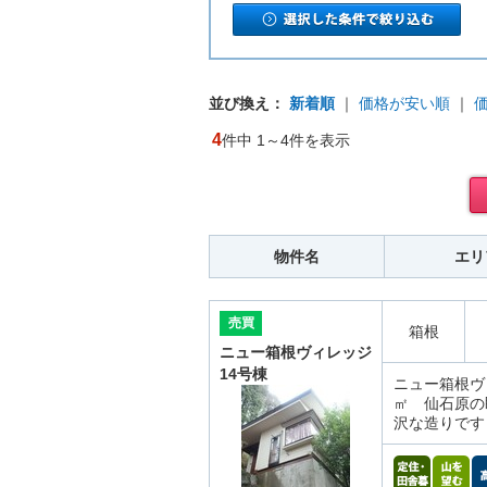
並び換え：
新着順
｜
価格が安い順
｜
4
件中 1～4件を表示
物件名
エリ
売買
箱根
ニュー箱根ヴィレッジ
14号棟
ニュー箱根ヴィ
㎡ 仙石原の
沢な造りです