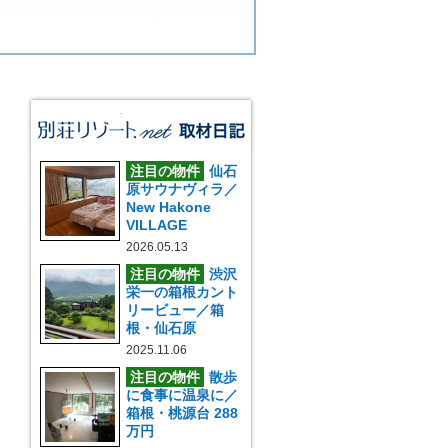
注目の物件
仙石
原サウナヴィラ／
New Hakone
VILLAGE
2026.05.13
注目の物件
渋沢
栄一の箱根カント
リービュー／箱
根・仙石原
2025.11.06
注目の物件
散歩
に食事に温泉に／
箱根・桃源台 288
万円