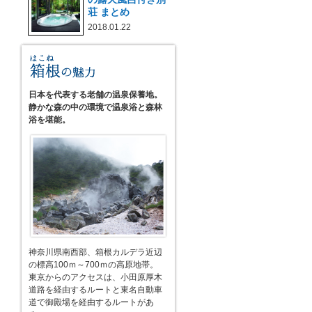
荘 まとめ
2018.01.22
日本を代表する老舗の温泉保養地。
静かな森の中の環境で温泉浴と森林
浴を堪能。
神奈川県南西部、箱根カルデラ近辺
の標高100ｍ～700ｍの高原地帯。
東京からのアクセスは、小田原厚木
道路を経由するルートと東名自動車
道で御殿場を経由するルートがあ