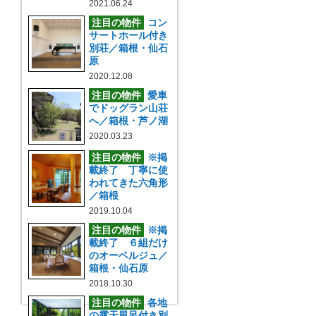
2021.06.24
注目の物件
コン
サートホール付き
別荘／箱根・仙石
原
2020.12.08
注目の物件
愛車
でドッグラン山荘
へ／箱根・芦ノ湖
2020.03.23
注目の物件
※掲
載終了 丁寧に使
われてきた六角形
／箱根
2019.10.04
注目の物件
※掲
載終了 ６組だけ
のオーベルジュ／
箱根・仙石原
2018.10.30
注目の物件
各地
の露天風呂付き別