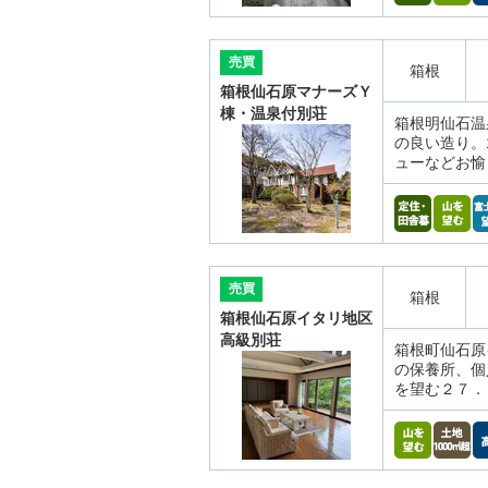
売買
箱根
箱根仙石原マナーズＹ
棟・温泉付別荘
箱根明仙石温
の良い造り。
ューなどお愉
売買
箱根
箱根仙石原イタリ地区
高級別荘
箱根町仙石原
の保養所、個
を望む２７．