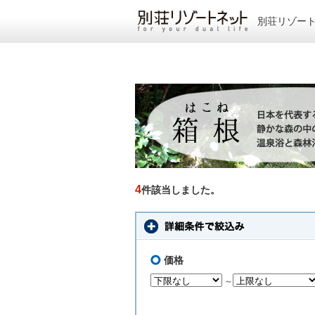
別荘リゾー
4
件該当しました。
価格
～