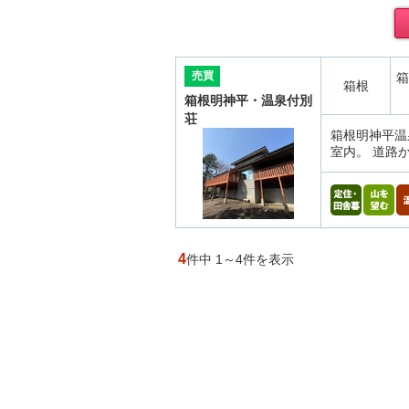
売買
箱
箱根
箱根明神平・温泉付別
荘
箱根明神平温
室内。 道路
4
件中 1～4件を表示