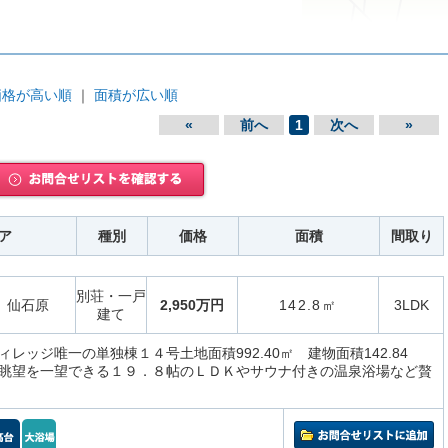
価格が高い順
｜
面積が広い順
«
前へ
1
次へ
»
ア
種別
価格
面積
間取り
別荘・一戸
仙石原
2,950万円
142.8㎡
3LDK
建て
レッジ唯一の単独棟１４号土地面積992.40㎡ 建物面積142.84
眺望を一望できる１９．８帖のＬＤＫやサウナ付きの温泉浴場など贅