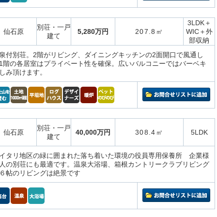
3LDK＋
別荘・一戸
仙石原
5,280万円
207.8㎡
WIC＋外
建て
部収納
泉付別荘。2階がリビング、ダイニングキッチンの2面開口で風通し
1階の各居室はプライベート性を確保。広いバルコニーではバーベキ
しみ頂けます。
別荘・一戸
仙石原
40,000万円
308.4㎡
5LDK
建て
イタリ地区の緑に囲まれた落ち着いた環境の役員専用保養所 企業様
人の別荘にも最適です。温泉大浴場、箱根カントリークラブリビング
６帖のリビングは絶景です