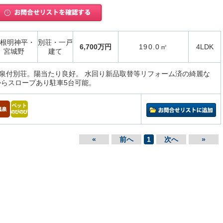
根明神平・
別荘・一戸
6,700万円
190.0㎡
4LDK
宮城野
建て
泉付別荘。陽当たり良好。 水回り新品取替等リフォーム済の綺麗な
からスロープあり駐車5台可能。
«
前へ
1
次へ
»