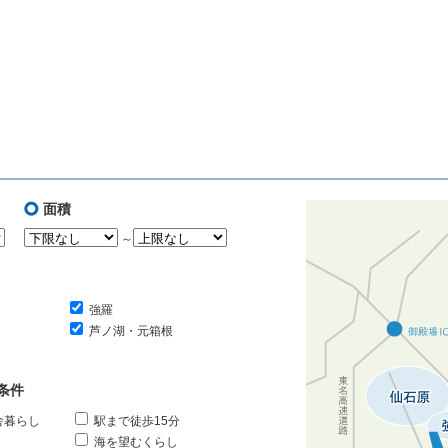
面積
～
強羅
芦ノ湖・元箱根
条件
舎暮らし
駅まで徒歩15分
海を望むくらし