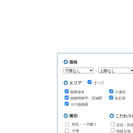
価格
～
エリア
すべて
箱根湯本
小涌谷
箱根明神平・宮城野
仙石原
その他箱根
種別
こだわり
別荘・一戸建て
定住・田
土地
特殊立地