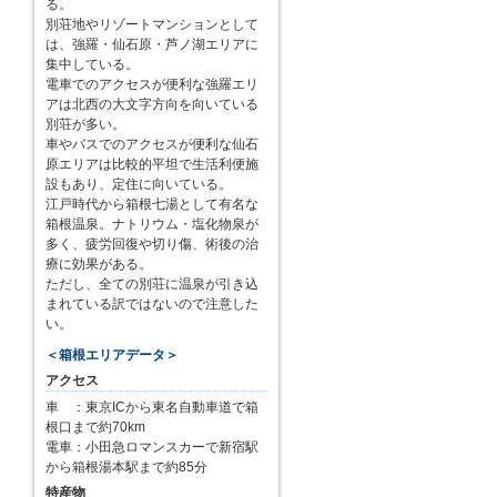
る。
別荘地やリゾートマンションとして
は、強羅・仙石原・芦ノ湖エリアに
集中している。
電車でのアクセスが便利な強羅エリ
アは北西の大文字方向を向いている
別荘が多い。
車やバスでのアクセスが便利な仙石
原エリアは比較的平坦で生活利便施
設もあり、定住に向いている。
江戸時代から箱根七湯として有名な
箱根温泉。ナトリウム・塩化物泉が
多く、疲労回復や切り傷、術後の治
療に効果がある。
ただし、全ての別荘に温泉が引き込
まれている訳ではないので注意した
い。
＜箱根エリアデータ＞
アクセス
車 ：東京ICから東名自動車道で箱
根口まで約70km
電車：小田急ロマンスカーで新宿駅
から箱根湯本駅まで約85分
特産物