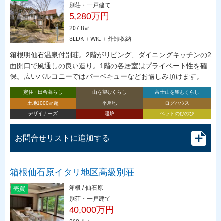
別荘・一戸建て
5,280万円
207.8㎡
3LDK＋WIC＋外部収納
箱根明仙石温泉付別荘。2階がリビング、ダイニングキッチンの2
面開口で風通しの良い造り。1階の各居室はプライベート性を確
保。広いバルコニーではバーベキューなどお愉しみ頂けます。
定住・田舎暮らし
山を望むくらし
富士山を望むくらし
土地1000㎡超
平坦地
ログハウス
デザイナーズ
暖炉
ペットのびのび
お問合せリストに追加する
箱根仙石原イタリ地区高級別荘
箱根 / 仙石原
売買
別荘・一戸建て
40,000万円