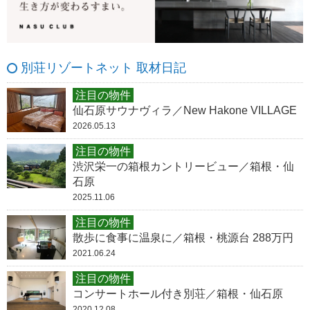
別荘リゾートネット 取材日記
注目の物件
仙石原サウナヴィラ／New Hakone VILLAGE
2026.05.13
注目の物件
渋沢栄一の箱根カントリービュー／箱根・仙
石原
2025.11.06
注目の物件
散歩に食事に温泉に／箱根・桃源台 288万円
2021.06.24
注目の物件
コンサートホール付き別荘／箱根・仙石原
2020.12.08