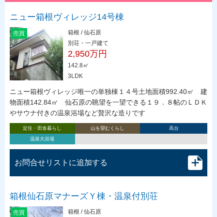
ニュー箱根ヴィレッジ14号棟
箱根 / 仙石原
売買
別荘・一戸建て
2,950万円
142.8㎡
3LDK
ニュー箱根ヴィレッジ唯一の単独棟１４号土地面積992.40㎡ 建
物面積142.84㎡ 仙石原の眺望を一望できる１９．８帖のＬＤＫ
やサウナ付きの温泉浴場など贅沢な造りです
定住・田舎暮らし
山を望むくらし
高台
温泉大浴場
お問合せリストに追加する
箱根仙石原マナーズＹ棟・温泉付別荘
箱根 / 仙石原
売買