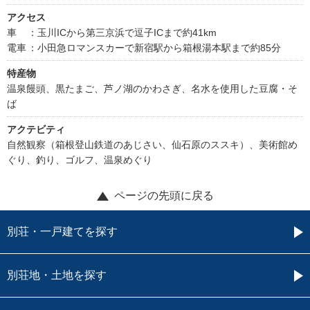
アクセス
車
：玉川ICから第三京浜で逗子ICまで約41km
電車
：小田急ロマンスカーで新宿駅から箱根湯本駅まで約85分
特産物
温泉饅頭、黒たまご、芦ノ湖のかわさぎ、名水を使用した豆腐・そ
ば
アクテビティ
自然観察（箱根登山鉄道のあじさい、仙石原のススキ）、美術館め
ぐり、釣り、ゴルフ、温泉めぐり
ページの先頭に戻る
別荘・一戸建てを探す
別荘地・土地を探す