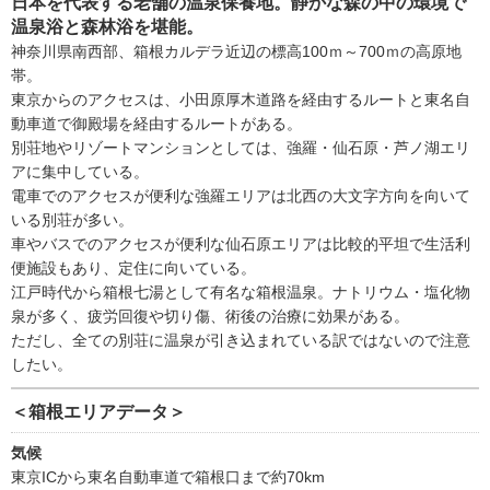
日本を代表する老舗の温泉保養地。静かな森の中の環境で
温泉浴と森林浴を堪能。
神奈川県南西部、箱根カルデラ近辺の標高100ｍ～700ｍの高原地
帯。
東京からのアクセスは、小田原厚木道路を経由するルートと東名自
動車道で御殿場を経由するルートがある。
別荘地やリゾートマンションとしては、強羅・仙石原・芦ノ湖エリ
アに集中している。
電車でのアクセスが便利な強羅エリアは北西の大文字方向を向いて
いる別荘が多い。
車やバスでのアクセスが便利な仙石原エリアは比較的平坦で生活利
便施設もあり、定住に向いている。
江戸時代から箱根七湯として有名な箱根温泉。ナトリウム・塩化物
泉が多く、疲労回復や切り傷、術後の治療に効果がある。
ただし、全ての別荘に温泉が引き込まれている訳ではないので注意
したい。
＜箱根エリアデータ＞
気候
東京ICから東名自動車道で箱根口まで約70km