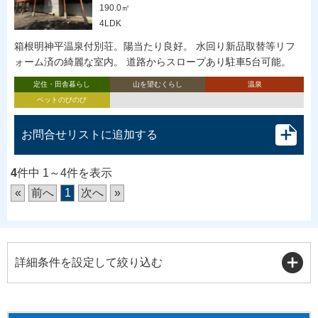
190.0㎡
4LDK
箱根明神平温泉付別荘。陽当たり良好。 水回り新品取替等リフ
ォーム済の綺麗な室内。 道路からスロープあり駐車5台可能。
定住・田舎暮らし
山を望むくらし
温泉
ペットのびのび
お問合せリストに追加する
4
件中 1～4件を表示
«
前へ
1
次へ
»
詳細条件を設定して絞り込む