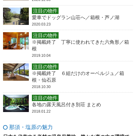
注目の物件
愛車でドッグラン山荘へ／箱根・芦ノ湖
2020.03.23
注目の物件
※掲載終了 丁寧に使われてきた六角形／箱
根
2019.10.04
注目の物件
※掲載終了 ６組だけのオーベルジュ／箱
根・仙石原
2018.10.30
注目の物件
各地の露天風呂付き別荘 まとめ
2018.01.22
那須・塩原の魅力