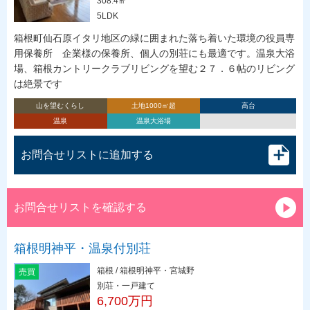
308.4㎡
5LDK
箱根町仙石原イタリ地区の緑に囲まれた落ち着いた環境の役員専
用保養所 企業様の保養所、個人の別荘にも最適です。温泉大浴
場、箱根カントリークラブリビングを望む２７．６帖のリビング
は絶景です
山を望むくらし
土地1000㎡超
高台
温泉
温泉大浴場
お問合せリストに追加する
お問合せリストを確認する
箱根明神平・温泉付別荘
箱根 / 箱根明神平・宮城野
売買
別荘・一戸建て
6,700万円