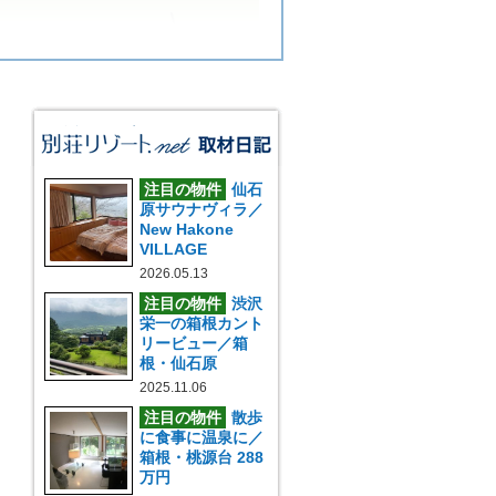
注目の物件
仙石
原サウナヴィラ／
New Hakone
VILLAGE
2026.05.13
注目の物件
渋沢
栄一の箱根カント
リービュー／箱
根・仙石原
2025.11.06
注目の物件
散歩
に食事に温泉に／
箱根・桃源台 288
万円