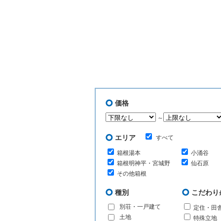
価格
～
エリア
すべて
箱根湯本
小涌谷
箱根明神平・宮城野
仙石原
その他箱根
種別
こだわり
別荘・一戸建て
定住・田
土地
特殊立地