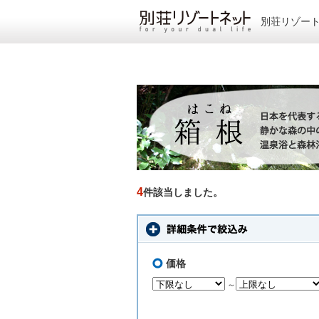
別荘リゾー
4
件該当しました。
価格
～