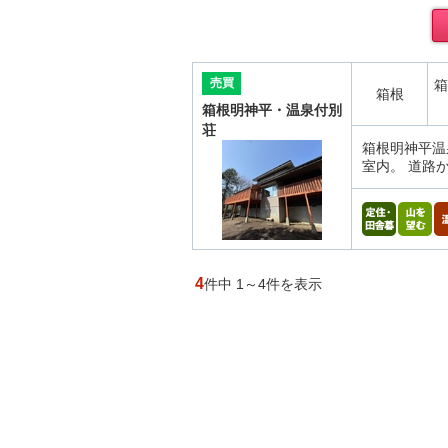
売買
箱
箱根
箱根明神平・温泉付別
荘
箱根明神平温
室内。 道路
4
件中 1～4件を表示