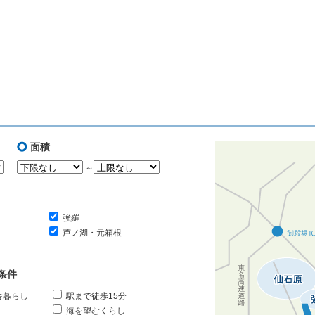
面積
～
強羅
芦ノ湖・元箱根
条件
舎暮らし
駅まで徒歩15分
海を望むくらし