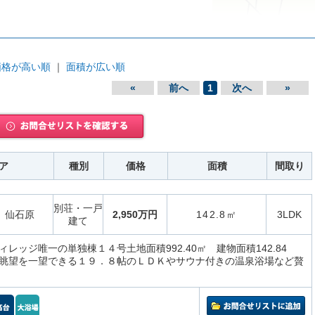
価格が高い順
｜
面積が広い順
«
前へ
1
次へ
»
ア
種別
価格
面積
間取り
別荘・一戸
仙石原
2,950万円
142.8㎡
3LDK
建て
レッジ唯一の単独棟１４号土地面積992.40㎡ 建物面積142.84
眺望を一望できる１９．８帖のＬＤＫやサウナ付きの温泉浴場など贅