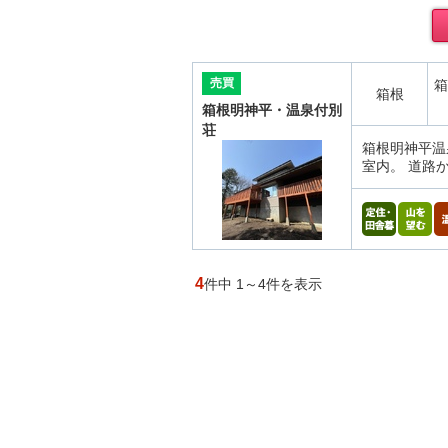
売買
箱
箱根
箱根明神平・温泉付別
荘
箱根明神平温
室内。 道路
4
件中 1～4件を表示