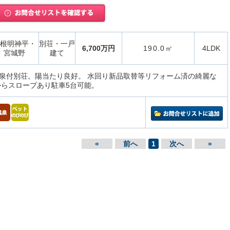
根明神平・
別荘・一戸
6,700万円
190.0㎡
4LDK
宮城野
建て
泉付別荘。陽当たり良好。 水回り新品取替等リフォーム済の綺麗な
からスロープあり駐車5台可能。
«
前へ
1
次へ
»