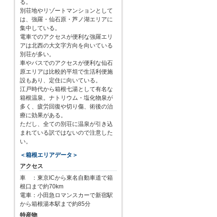
る。
別荘地やリゾートマンションとして
は、強羅・仙石原・芦ノ湖エリアに
集中している。
電車でのアクセスが便利な強羅エリ
アは北西の大文字方向を向いている
別荘が多い。
車やバスでのアクセスが便利な仙石
原エリアは比較的平坦で生活利便施
設もあり、定住に向いている。
江戸時代から箱根七湯として有名な
箱根温泉。ナトリウム・塩化物泉が
多く、疲労回復や切り傷、術後の治
療に効果がある。
ただし、全ての別荘に温泉が引き込
まれている訳ではないので注意した
い。
＜箱根エリアデータ＞
アクセス
車 ：東京ICから東名自動車道で箱
根口まで約70km
電車：小田急ロマンスカーで新宿駅
から箱根湯本駅まで約85分
特産物