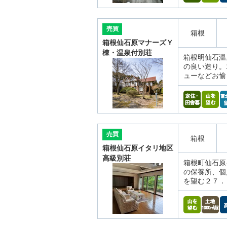
売買
箱根
箱根仙石原マナーズＹ
棟・温泉付別荘
箱根明仙石温
の良い造り。
ューなどお愉
売買
箱根
箱根仙石原イタリ地区
高級別荘
箱根町仙石原
の保養所、個
を望む２７．