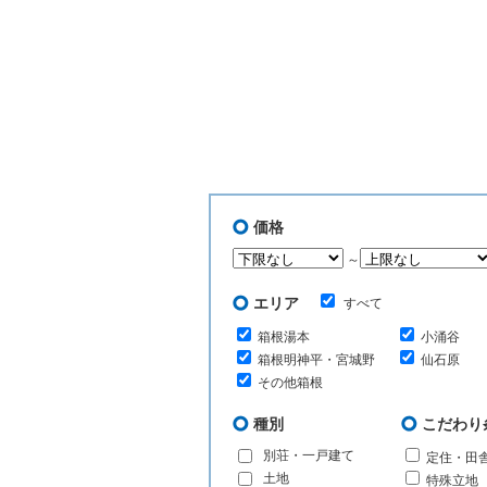
価格
～
エリア
すべて
箱根湯本
小涌谷
箱根明神平・宮城野
仙石原
その他箱根
種別
こだわり
別荘・一戸建て
定住・田
土地
特殊立地