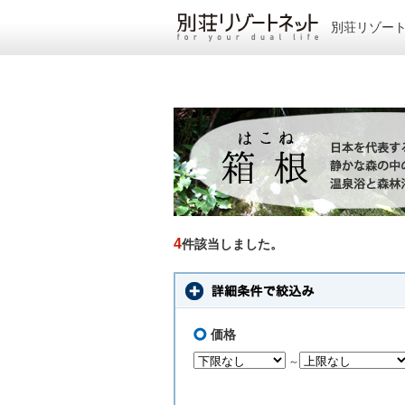
別荘リゾー
4
件該当しました。
価格
～