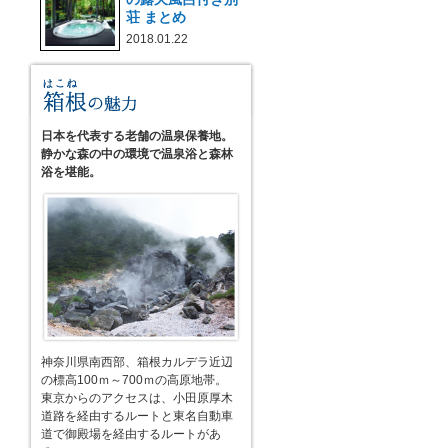
荘 まとめ
2018.01.22
日本を代表する老舗の温泉保養地。
静かな森の中の環境で温泉浴と森林
浴を堪能。
神奈川県南西部、箱根カルデラ近辺
の標高100ｍ～700ｍの高原地帯。
東京からのアクセスは、小田原厚木
道路を経由するルートと東名自動車
道で御殿場を経由するルートがあ