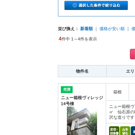
並び換え：
新着順
｜
価格が安い順
｜
4
件中 1～4件を表示
物件名
エリ
売買
箱根
ニュー箱根ヴィレッジ
14号棟
ニュー箱根ヴィ
㎡ 仙石原の
沢な造りです