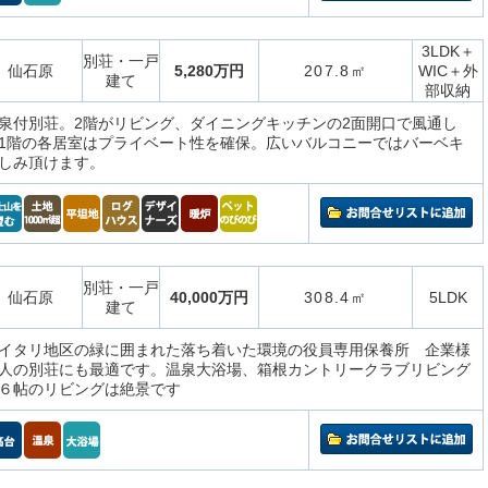
3LDK＋
別荘・一戸
仙石原
5,280万円
207.8㎡
WIC＋外
建て
部収納
泉付別荘。2階がリビング、ダイニングキッチンの2面開口で風通し
1階の各居室はプライベート性を確保。広いバルコニーではバーベキ
しみ頂けます。
別荘・一戸
仙石原
40,000万円
308.4㎡
5LDK
建て
イタリ地区の緑に囲まれた落ち着いた環境の役員専用保養所 企業様
人の別荘にも最適です。温泉大浴場、箱根カントリークラブリビング
６帖のリビングは絶景です