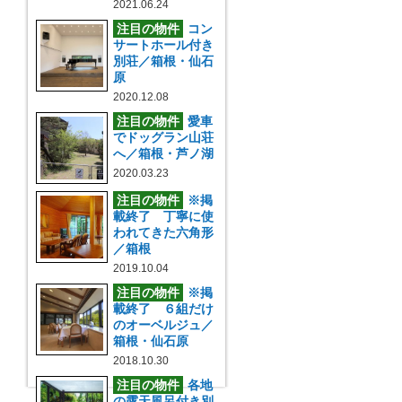
2021.06.24
注目の物件
コン
サートホール付き
別荘／箱根・仙石
原
2020.12.08
注目の物件
愛車
でドッグラン山荘
へ／箱根・芦ノ湖
2020.03.23
注目の物件
※掲
載終了 丁寧に使
われてきた六角形
／箱根
2019.10.04
注目の物件
※掲
載終了 ６組だけ
のオーベルジュ／
箱根・仙石原
2018.10.30
注目の物件
各地
の露天風呂付き別