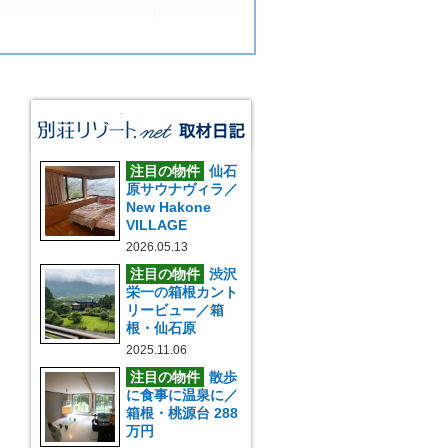
注目の物件
仙石
原サウナヴィラ／
New Hakone
VILLAGE
2026.05.13
注目の物件
渋沢
栄一の箱根カント
リービュー／箱
根・仙石原
2025.11.06
注目の物件
散歩
に食事に温泉に／
箱根・桃源台 288
万円