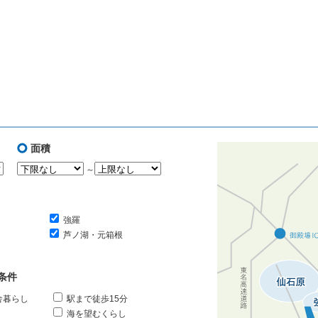
面積
～
強羅
芦ノ湖・元箱根
条件
舎暮らし
駅まで徒歩15分
海を望むくらし