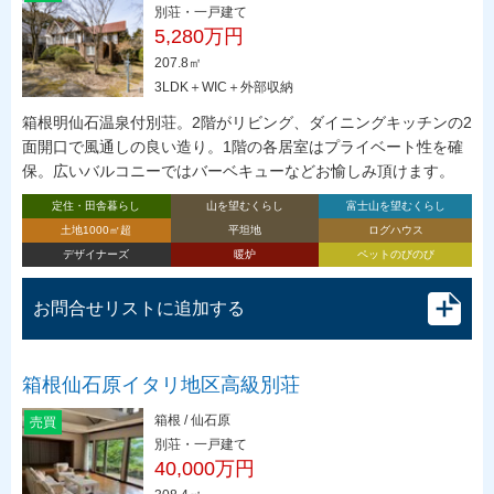
別荘・一戸建て
5,280万円
207.8㎡
3LDK＋WIC＋外部収納
箱根明仙石温泉付別荘。2階がリビング、ダイニングキッチンの2
面開口で風通しの良い造り。1階の各居室はプライベート性を確
保。広いバルコニーではバーベキューなどお愉しみ頂けます。
定住・田舎暮らし
山を望むくらし
富士山を望むくらし
土地1000㎡超
平坦地
ログハウス
デザイナーズ
暖炉
ペットのびのび
お問合せリストに追加する
箱根仙石原イタリ地区高級別荘
箱根 / 仙石原
売買
別荘・一戸建て
40,000万円