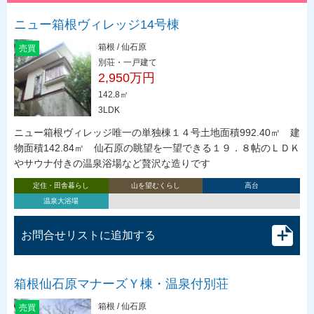
ニュー箱根ヴィレッジ14号棟
箱根 / 仙石原
売買
別荘・一戸建て
2,950万円
142.8㎡
3LDK
ニュー箱根ヴィレッジ唯一の単独棟１４号土地面積992.40㎡ 建
物面積142.84㎡ 仙石原の眺望を一望できる１９．８帖のＬＤＫ
やサウナ付きの温泉浴場など贅沢な造りです
定住・田舎暮らし
山を望むくらし
高台
温泉大浴場
お問合せリストに追加する
箱根仙石原マナーズＹ棟・温泉付別荘
箱根 / 仙石原
売買