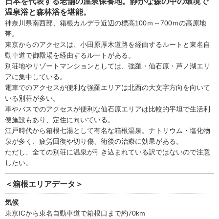
日本を代表する老舗の温泉保養地。静かな森の中の環境で
温泉浴と森林浴を堪能。
神奈川県南西部、箱根カルデラ近辺の標高100ｍ～700ｍの高原地
帯。
東京からのアクセスは、小田原厚木道路を経由するルートと東名自
動車道で御殿場を経由するルートがある。
別荘地やリゾートマンションとしては、強羅・仙石原・芦ノ湖エリ
アに集中している。
電車でのアクセスが便利な強羅エリアは北西の大文字方向を向いて
いる別荘が多い。
車やバスでのアクセスが便利な仙石原エリアは比較的平坦で生活利
便施設もあり、定住に向いている。
江戸時代から箱根七湯として有名な箱根温泉。ナトリウム・塩化物
泉が多く、疲労回復や切り傷、術後の治療に効果がある。
ただし、全ての別荘に温泉が引き込まれている訳ではないので注意
したい。
＜箱根エリアデータ＞
気候
東京ICから東名自動車道で箱根口まで約70km