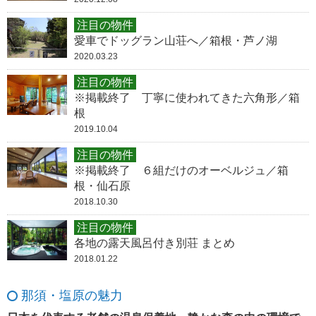
注目の物件
愛車でドッグラン山荘へ／箱根・芦ノ湖
2020.03.23
注目の物件
※掲載終了 丁寧に使われてきた六角形／箱
根
2019.10.04
注目の物件
※掲載終了 ６組だけのオーベルジュ／箱
根・仙石原
2018.10.30
注目の物件
各地の露天風呂付き別荘 まとめ
2018.01.22
那須・塩原の魅力