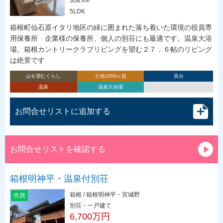
308.4㎡
5LDK
箱根町仙石原イタリ地区の緑に囲まれた落ち着いた環境の役員専
用保養所 企業様の保養所、個人の別荘にも最適です。温泉大浴
場、箱根カントリークラブリビングを望む２７．６帖のリビング
は絶景です
山を望むくらし
土地1000㎡超
高台
温泉
温泉大浴場
お問合せリストに追加する
お問合せリストを確認する
箱根明神平・温泉付別荘
箱根 / 箱根明神平・宮城野
売買
別荘・一戸建て
6,700万円