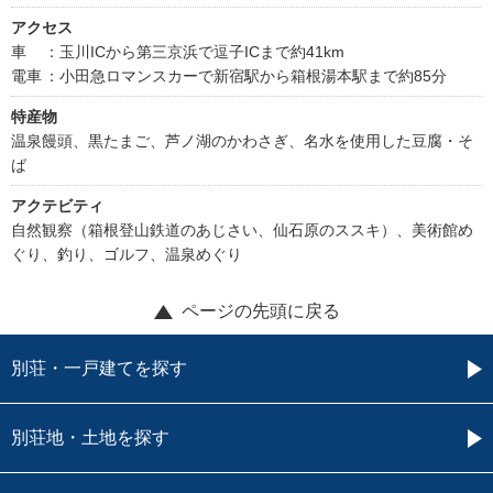
アクセス
車
：玉川ICから第三京浜で逗子ICまで約41km
電車
：小田急ロマンスカーで新宿駅から箱根湯本駅まで約85分
特産物
温泉饅頭、黒たまご、芦ノ湖のかわさぎ、名水を使用した豆腐・そ
ば
アクテビティ
自然観察（箱根登山鉄道のあじさい、仙石原のススキ）、美術館め
ぐり、釣り、ゴルフ、温泉めぐり
ページの先頭に戻る
別荘・一戸建てを探す
別荘地・土地を探す