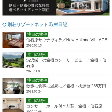
別荘リゾートネット 取材日記
注目の物件
仙石原サウナヴィラ／New Hakone VILLAGE
2026.05.13
注目の物件
渋沢栄一の箱根カントリービュー／箱根・仙
石原
2025.11.06
注目の物件
散歩に食事に温泉に／箱根・桃源台 288万円
2021.06.24
注目の物件
コンサートホール付き別荘／箱根・仙石原
2020.12.08