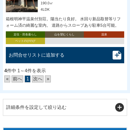
190.0㎡
4LDK
箱根明神平温泉付別荘。陽当たり良好。 水回り新品取替等リフ
ォーム済の綺麗な室内。 道路からスロープあり駐車5台可能。
定住・田舎暮らし
山を望むくらし
温泉
ペットのびのび
お問合せリストに追加する
4
件中 1～4件を表示
«
前へ
1
次へ
»
詳細条件を設定して絞り込む