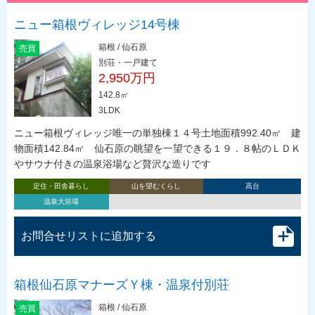
ニュー箱根ヴィレッジ14号棟
箱根 / 仙石原
売買
別荘・一戸建て
2,950万円
142.8㎡
3LDK
ニュー箱根ヴィレッジ唯一の単独棟１４号土地面積992.40㎡ 建
物面積142.84㎡ 仙石原の眺望を一望できる１９．８帖のＬＤＫ
やサウナ付きの温泉浴場など贅沢な造りです
定住・田舎暮らし
山を望むくらし
高台
温泉大浴場
お問合せリストに追加する
箱根仙石原マナーズＹ棟・温泉付別荘
箱根 / 仙石原
売買