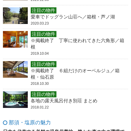
注目の物件
愛車でドッグラン山荘へ／箱根・芦ノ湖
2020.03.23
注目の物件
※掲載終了 丁寧に使われてきた六角形／箱
根
2019.10.04
注目の物件
※掲載終了 ６組だけのオーベルジュ／箱
根・仙石原
2018.10.30
注目の物件
各地の露天風呂付き別荘 まとめ
2018.01.22
那須・塩原の魅力