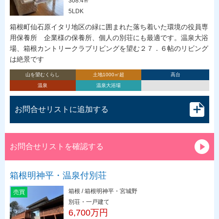
308.4㎡
5LDK
箱根町仙石原イタリ地区の緑に囲まれた落ち着いた環境の役員専
用保養所 企業様の保養所、個人の別荘にも最適です。温泉大浴
場、箱根カントリークラブリビングを望む２７．６帖のリビング
は絶景です
山を望むくらし
土地1000㎡超
高台
温泉
温泉大浴場
お問合せリストに追加する
お問合せリストを確認する
箱根明神平・温泉付別荘
箱根 / 箱根明神平・宮城野
売買
別荘・一戸建て
6,700万円