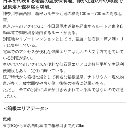
日本を代表する老舗の温泉保養地。静かな森の中の環境で
温泉浴と森林浴を堪能。
神奈川県南西部、箱根カルデラ近辺の標高100ｍ～700ｍの高原地
帯。
東京からのアクセスは、小田原厚木道路を経由するルートと東名自
動車道で御殿場を経由するルートがある。
別荘地やリゾートマンションとしては、強羅・仙石原・芦ノ湖エリ
アに集中している。
電車でのアクセスが便利な強羅エリアは北西の大文字方向を向いて
いる別荘が多い。
車やバスでのアクセスが便利な仙石原エリアは比較的平坦で生活利
便施設もあり、定住に向いている。
江戸時代から箱根七湯として有名な箱根温泉。ナトリウム・塩化物
泉が多く、疲労回復や切り傷、術後の治療に効果がある。
ただし、全ての別荘に温泉が引き込まれている訳ではないので注意
したい。
＜箱根エリアデータ＞
気候
東京ICから東名自動車道で箱根口まで約70km