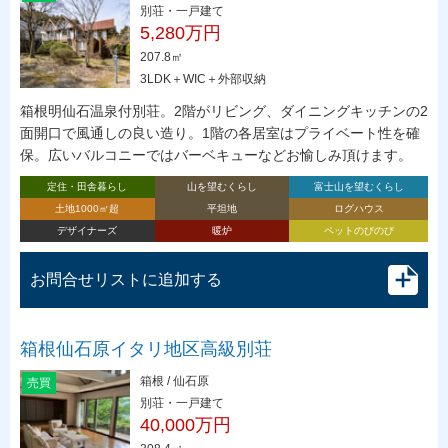
別荘・一戸建て
5,280万円
207.8㎡
3LDK＋WIC＋外部収納
箱根明仙石温泉付別荘。2階がリビング、ダイニングキッチンの2
面開口で風通しの良い造り。1階の各居室はプライベート性を確
保。広いバルコニーではバーベキューなどお愉しみ頂けます。
定住・田舎暮らし
山を望むくらし
富士山を望むくらし
土地1000㎡超
平坦地
ログハウス
デザイナーズ
暖炉
ペットのびのび
お問合せリストに追加する
箱根仙石原イタリ地区高級別荘
箱根 / 仙石原
売買
別荘・一戸建て
40,000万円