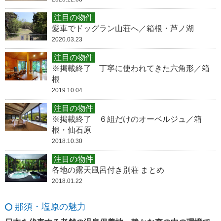
注目の物件
愛車でドッグラン山荘へ／箱根・芦ノ湖
2020.03.23
注目の物件
※掲載終了 丁寧に使われてきた六角形／箱
根
2019.10.04
注目の物件
※掲載終了 ６組だけのオーベルジュ／箱
根・仙石原
2018.10.30
注目の物件
各地の露天風呂付き別荘 まとめ
2018.01.22
那須・塩原の魅力