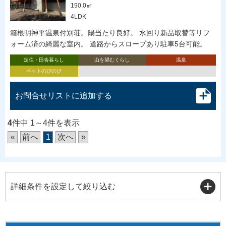
190.0㎡
4LDK
箱根明神平温泉付別荘。陽当たり良好。 水回り新品取替等リフ
ォーム済の綺麗な室内。 道路からスロープあり駐車5台可能。
定住・田舎暮らし
山を望むくらし
温泉
ペットのびのび
お問合せリストに追加する
4
件中 1～4件を表示
«
前へ
1
次へ
»
詳細条件を設定して絞り込む