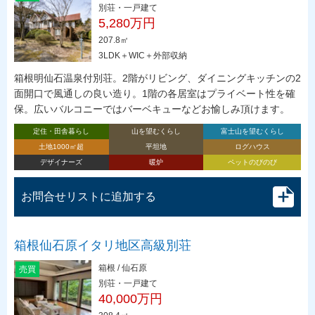
別荘・一戸建て
5,280万円
207.8㎡
3LDK＋WIC＋外部収納
箱根明仙石温泉付別荘。2階がリビング、ダイニングキッチンの2
面開口で風通しの良い造り。1階の各居室はプライベート性を確
保。広いバルコニーではバーベキューなどお愉しみ頂けます。
定住・田舎暮らし
山を望むくらし
富士山を望むくらし
土地1000㎡超
平坦地
ログハウス
デザイナーズ
暖炉
ペットのびのび
お問合せリストに追加する
箱根仙石原イタリ地区高級別荘
箱根 / 仙石原
売買
別荘・一戸建て
40,000万円