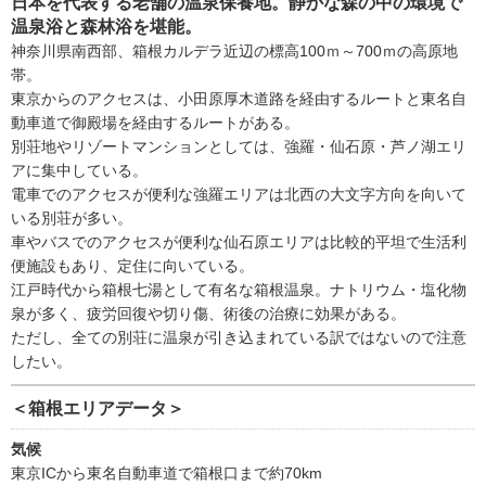
日本を代表する老舗の温泉保養地。静かな森の中の環境で
温泉浴と森林浴を堪能。
神奈川県南西部、箱根カルデラ近辺の標高100ｍ～700ｍの高原地
帯。
東京からのアクセスは、小田原厚木道路を経由するルートと東名自
動車道で御殿場を経由するルートがある。
別荘地やリゾートマンションとしては、強羅・仙石原・芦ノ湖エリ
アに集中している。
電車でのアクセスが便利な強羅エリアは北西の大文字方向を向いて
いる別荘が多い。
車やバスでのアクセスが便利な仙石原エリアは比較的平坦で生活利
便施設もあり、定住に向いている。
江戸時代から箱根七湯として有名な箱根温泉。ナトリウム・塩化物
泉が多く、疲労回復や切り傷、術後の治療に効果がある。
ただし、全ての別荘に温泉が引き込まれている訳ではないので注意
したい。
＜箱根エリアデータ＞
気候
東京ICから東名自動車道で箱根口まで約70km