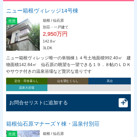
ニュー箱根ヴィレッジ14号棟
箱根 / 仙石原
売買
別荘・一戸建て
2,950万円
142.8㎡
3LDK
ニュー箱根ヴィレッジ唯一の単独棟１４号土地面積992.40㎡ 建
物面積142.84㎡ 仙石原の眺望を一望できる１９．８帖のＬＤＫ
やサウナ付きの温泉浴場など贅沢な造りです
定住・田舎暮らし
山を望むくらし
高台
温泉大浴場
お問合せリストに追加する
箱根仙石原マナーズＹ棟・温泉付別荘
箱根 / 仙石原
売買