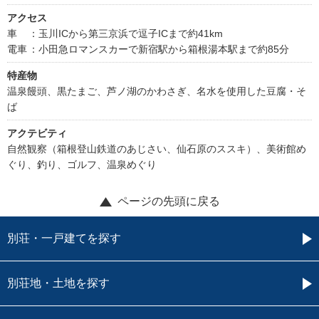
アクセス
車
：玉川ICから第三京浜で逗子ICまで約41km
電車
：小田急ロマンスカーで新宿駅から箱根湯本駅まで約85分
特産物
温泉饅頭、黒たまご、芦ノ湖のかわさぎ、名水を使用した豆腐・そ
ば
アクテビティ
自然観察（箱根登山鉄道のあじさい、仙石原のススキ）、美術館め
ぐり、釣り、ゴルフ、温泉めぐり
ページの先頭に戻る
別荘・一戸建てを探す
別荘地・土地を探す