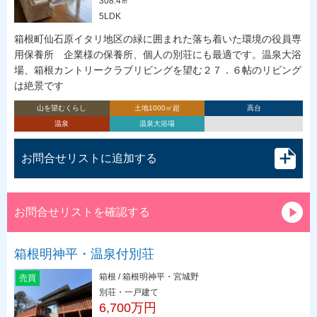
308.4㎡
5LDK
箱根町仙石原イタリ地区の緑に囲まれた落ち着いた環境の役員専
用保養所 企業様の保養所、個人の別荘にも最適です。温泉大浴
場、箱根カントリークラブリビングを望む２７．６帖のリビング
は絶景です
山を望むくらし
土地1000㎡超
高台
温泉
温泉大浴場
お問合せリストに追加する
お問合せリストを確認する
箱根明神平・温泉付別荘
箱根 / 箱根明神平・宮城野
売買
別荘・一戸建て
6,700万円