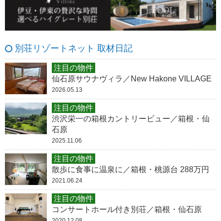
別荘リゾートネット 取材日記
注目の物件
仙石原サウナヴィラ／New Hakone VILLAGE
2026.05.13
注目の物件
渋沢栄一の箱根カントリービュー／箱根・仙
石原
2025.11.06
注目の物件
散歩に食事に温泉に／箱根・桃源台 288万円
2021.06.24
注目の物件
コンサートホール付き別荘／箱根・仙石原
2020.12.08