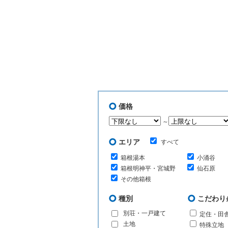
価格
～
エリア
すべて
箱根湯本
小涌谷
箱根明神平・宮城野
仙石原
その他箱根
種別
こだわり
別荘・一戸建て
定住・田
土地
特殊立地