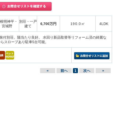
根明神平・
別荘・一戸
6,700万円
190.0㎡
4LDK
宮城野
建て
泉付別荘。陽当たり良好。 水回り新品取替等リフォーム済の綺麗な
からスロープあり駐車5台可能。
«
前へ
1
次へ
»