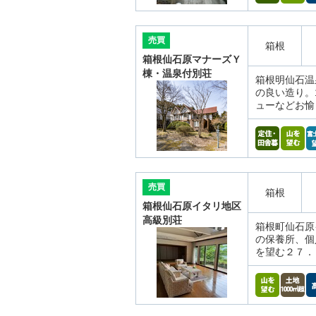
売買
箱根
箱根仙石原マナーズＹ
棟・温泉付別荘
箱根明仙石温
の良い造り。
ューなどお愉
売買
箱根
箱根仙石原イタリ地区
高級別荘
箱根町仙石原
の保養所、個
を望む２７．