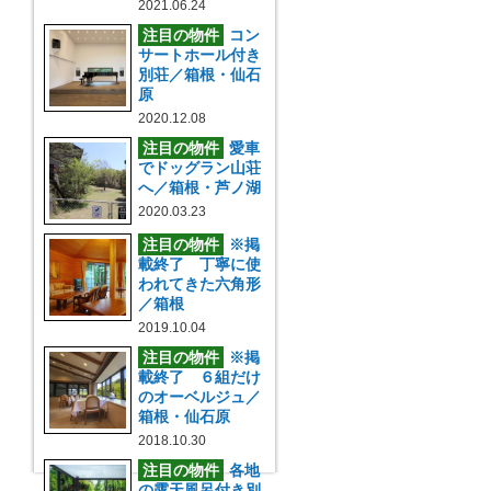
2021.06.24
注目の物件
コン
サートホール付き
別荘／箱根・仙石
原
2020.12.08
注目の物件
愛車
でドッグラン山荘
へ／箱根・芦ノ湖
2020.03.23
注目の物件
※掲
載終了 丁寧に使
われてきた六角形
／箱根
2019.10.04
注目の物件
※掲
載終了 ６組だけ
のオーベルジュ／
箱根・仙石原
2018.10.30
注目の物件
各地
の露天風呂付き別