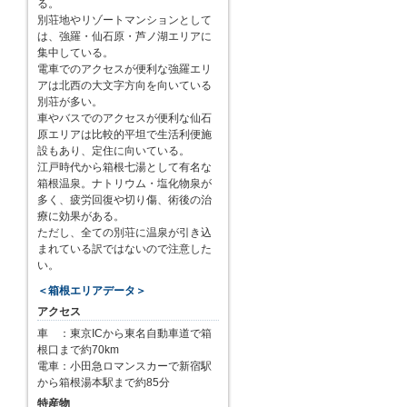
る。
別荘地やリゾートマンションとして
は、強羅・仙石原・芦ノ湖エリアに
集中している。
電車でのアクセスが便利な強羅エリ
アは北西の大文字方向を向いている
別荘が多い。
車やバスでのアクセスが便利な仙石
原エリアは比較的平坦で生活利便施
設もあり、定住に向いている。
江戸時代から箱根七湯として有名な
箱根温泉。ナトリウム・塩化物泉が
多く、疲労回復や切り傷、術後の治
療に効果がある。
ただし、全ての別荘に温泉が引き込
まれている訳ではないので注意した
い。
＜箱根エリアデータ＞
アクセス
車 ：東京ICから東名自動車道で箱
根口まで約70km
電車：小田急ロマンスカーで新宿駅
から箱根湯本駅まで約85分
特産物