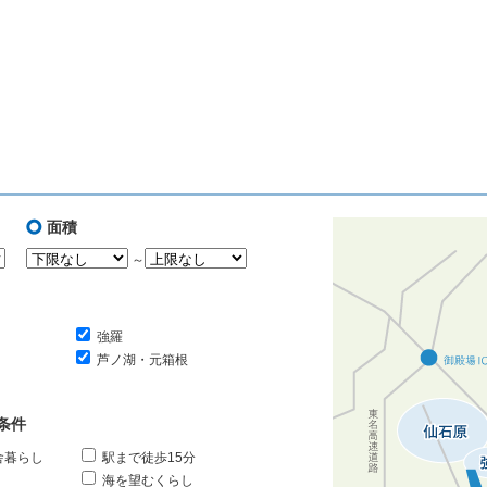
面積
～
強羅
芦ノ湖・元箱根
条件
舎暮らし
駅まで徒歩15分
海を望むくらし