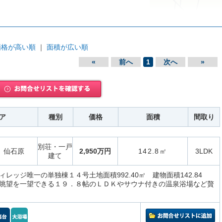
価格が高い順
｜
面積が広い順
«
前へ
1
次へ
»
ア
種別
価格
面積
間取り
別荘・一戸
仙石原
2,950万円
142.8㎡
3LDK
建て
レッジ唯一の単独棟１４号土地面積992.40㎡ 建物面積142.84
眺望を一望できる１９．８帖のＬＤＫやサウナ付きの温泉浴場など贅