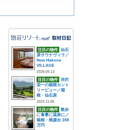
注目の物件
仙石
原サウナヴィラ／
New Hakone
VILLAGE
2026.05.13
注目の物件
渋沢
栄一の箱根カント
リービュー／箱
根・仙石原
2025.11.06
注目の物件
散歩
に食事に温泉に／
箱根・桃源台 288
万円