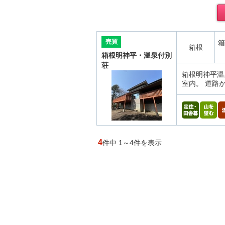
売買
箱
箱根
箱根明神平・温泉付別
荘
箱根明神平温
室内。 道路
4
件中 1～4件を表示