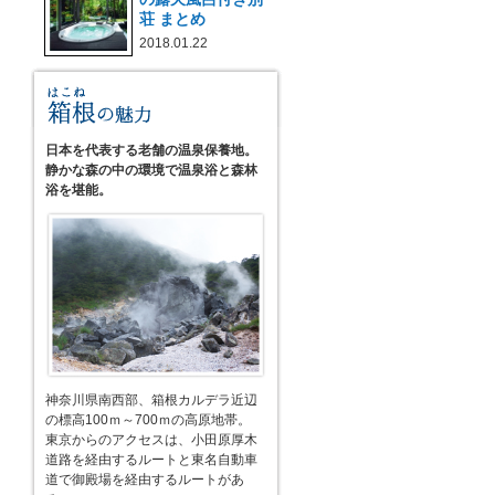
荘 まとめ
2018.01.22
日本を代表する老舗の温泉保養地。
静かな森の中の環境で温泉浴と森林
浴を堪能。
神奈川県南西部、箱根カルデラ近辺
の標高100ｍ～700ｍの高原地帯。
東京からのアクセスは、小田原厚木
道路を経由するルートと東名自動車
道で御殿場を経由するルートがあ