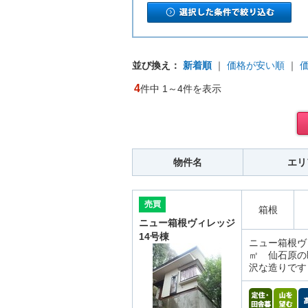
並び換え：
新着順
｜
価格が安い順
｜
4
件中 1～4件を表示
物件名
エリ
売買
箱根
ニュー箱根ヴィレッジ
14号棟
ニュー箱根ヴィ
㎡ 仙石原の
沢な造りです