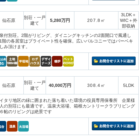
3LDK＋
別荘・一戸
仙石原
5,280万円
207.8㎡
WIC＋外
建て
部収納
泉付別荘。2階がリビング、ダイニングキッチンの2面開口で風通し
1階の各居室はプライベート性を確保。広いバルコニーではバーベキ
しみ頂けます。
別荘・一戸
仙石原
40,000万円
308.4㎡
5LDK
建て
イタリ地区の緑に囲まれた落ち着いた環境の役員専用保養所 企業様
人の別荘にも最適です。温泉大浴場、箱根カントリークラブリビング
６帖のリビングは絶景です