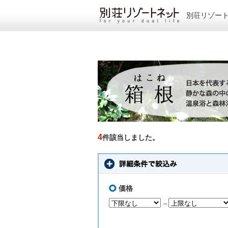
別荘リゾー
4
件該当しました。
価格
～