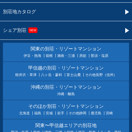
別荘地カタログ
シェア別荘
NEW
関東の別荘・リゾートマンション
伊豆・熱海
箱根
湘南・三浦
房総
那須・塩原
甲信越の別荘・リゾートマンション
軽井沢・草津
八ヶ岳・蓼科
富士山麓
その他長野（信州）
沖縄の別荘・リゾートマンション
沖縄・離島
そのほか別荘・リゾートマンション
北海道
福島
宮城
岩手
その他静岡
鹿児島
宮崎
関東〜甲信越エリアの別荘地