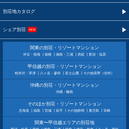
別荘地カタログ
シェア別荘
NEW
関東の別荘・リゾートマンション
伊豆・熱海
箱根
湘南・三浦
房総
那須・塩原
甲信越の別荘・リゾートマンション
軽井沢・草津
八ヶ岳・蓼科
富士山麓
その他長野（信州）
沖縄の別荘・リゾートマンション
沖縄・離島
そのほか別荘・リゾートマンション
北海道
福島
宮城
岩手
その他静岡
鹿児島
宮崎
関東〜甲信越エリアの別荘地