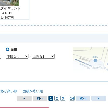
根ダイヤランド
A1812
1,480万円
面積
～
価格が高い順
｜
面積が広い順
«
前へ
1
2
3
..
14
次へ
»