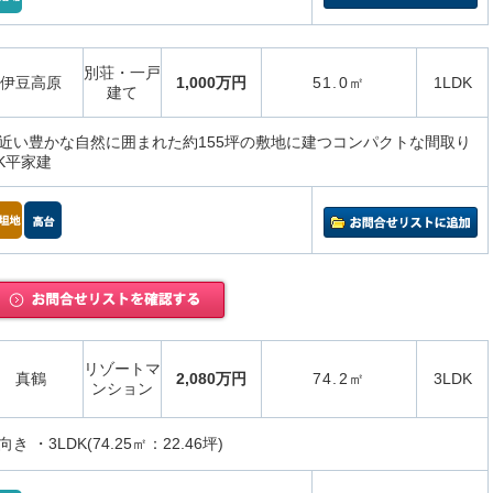
別荘・一戸
伊豆高原
1,000万円
51.0㎡
1LDK
建て
近い豊かな自然に囲まれた約155坪の敷地に建つコンパクトな間取り
K平家建
リゾートマ
真鶴
2,080万円
74.2㎡
3LDK
ンション
 ・3LDK(74.25㎡：22.46坪)