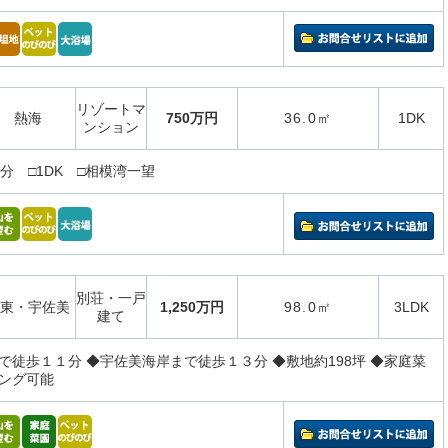
リゾートマ
熱海
750万円
36.0㎡
1DK
ンション
分 □1DK □相模湾一望
別荘・一戸
東・宇佐美
1,250万円
98.0㎡
3LDK
建て
で徒歩１１分 ◆宇佐美海岸まで徒歩１３分 ◆敷地約198坪 ◆家庭菜
ング可能