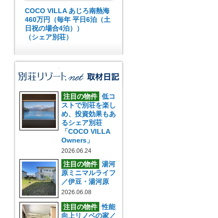
COCO VILLA あじろ南熱海
460万円（毎年 平日6泊（土
日祝の場合4泊））
（シェア別荘）
注目の物件
低コ
ストで別荘を楽し
め、投資効果もあ
るシェア別荘
「COCO VILLA
Owners」
2026.06.24
注目の物件
湯河
原ミニマルライフ
／伊豆・湯河原
2026.06.08
注目の物件
性能
向上リノベの家／