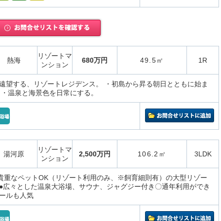
リゾートマ
熱海
680万円
49.5㎡
1R
ンション
遠望する、リゾートレジデンス。 ・初島から昇る朝日とともに始ま
 ・温泉と海景色を日常にする。
リゾートマ
湯河原
2,500万円
106.2㎡
3LDK
ンション
、貴重なペットOK（リゾート利用のみ、※飼育細則有）の大型リゾー
●広々とした温泉大浴場、サウナ、ジャグジー付き〇通年利用ができ
ールも人気