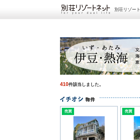
別荘リゾー
410
件該当しました。
売買
売買