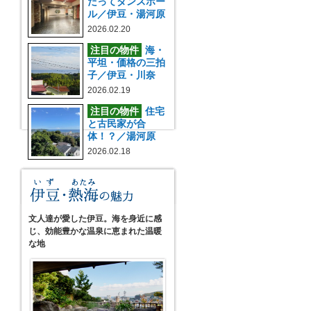
だってダンスホー
ル／伊豆・湯河原
2026.02.20
注目の物件
海・
平坦・価格の三拍
子／伊豆・川奈
2026.02.19
注目の物件
住宅
と古民家が合
体！？／湯河原
2026.02.18
文人達が愛した伊豆。海を身近に感
じ、効能豊かな温泉に恵まれた温暖
な地