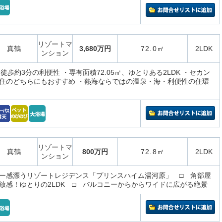
リゾートマ
真鶴
3,680万円
72.0㎡
2LDK
ンション
徒歩約3分の利便性 ・専有面積72.05㎡、ゆとりある2LDK ・セカン
住のどちらにもおすすめ ・熱海ならではの温泉・海・利便性の住環
リゾートマ
真鶴
800万円
72.8㎡
2LDK
ンション
ー感漂うリゾートレジデンス「プリンスハイム湯河原」 □ 角部屋
放感！ゆとりの2LDK □ バルコニーからからワイドに広がる絶景