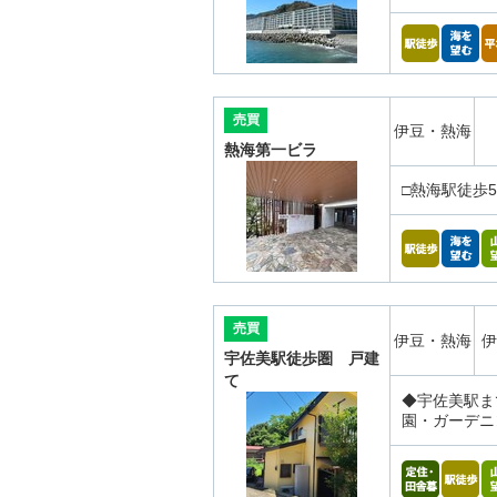
売買
伊豆・熱海
熱海第一ビラ
□熱海駅徒歩5
売買
伊豆・熱海
伊
宇佐美駅徒歩圏 戸建
て
◆宇佐美駅ま
園・ガーデニ