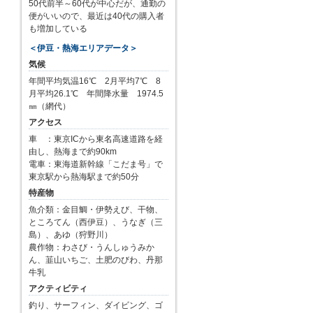
50代前半～60代が中心だが、通勤の
便がいいので、最近は40代の購入者
も増加している
＜伊豆・熱海エリアデータ＞
気候
年間平均気温16℃ 2月平均7℃ 8
月平均26.1℃ 年間降水量 1974.5
㎜（網代）
アクセス
車 ：東京ICから東名高速道路を経
由し、熱海まで約90km
電車：東海道新幹線「こだま号」で
東京駅から熱海駅まで約50分
特産物
魚介類：金目鯛・伊勢えび、干物、
ところてん（西伊豆）、うなぎ（三
島）、あゆ（狩野川）
農作物：わさび・うんしゅうみか
ん、韮山いちご、土肥のびわ、丹那
牛乳
アクティビティ
釣り、サーフィン、ダイビング、ゴ