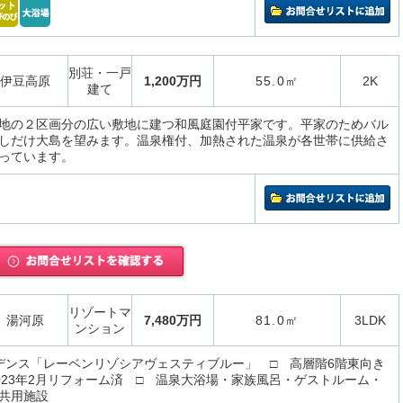
別荘・一戸
伊豆高原
1,200万円
55.0㎡
2K
建て
地の２区画分の広い敷地に建つ和風庭園付平家です。平家のためバル
しだけ大島を望みます。温泉権付、加熱された温泉が各世帯に供給さ
っています。
リゾートマ
湯河原
7,480万円
81.0㎡
3LDK
ンション
デンス「レーベンリゾシアヴェスティブルー」 □ 高層階6階東向き
 2023年2月リフォーム済 □ 温泉大浴場・家族風呂・ゲストルーム・
共用施設