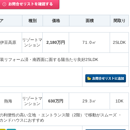
ア
種別
価格
面積
間取り
リゾートマ
伊豆高原
2,180万円
71.0㎡
2SLDK
ンション
内装リフォーム済・南西面に面する陽当たり良好2SLDK
リゾートマ
熱海
630万円
29.3㎡
1DK
ンション
の利便性の高い立地 ・エントランス階（2階）で移動がスムーズ ・
カンドハウスにおすすめ