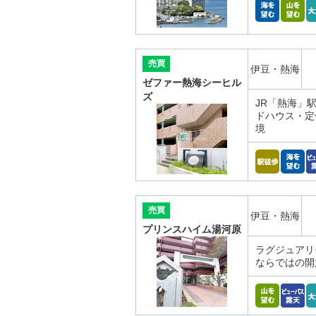
売買
伊豆・熱海
ゼファー熱海シーヒル
ズ
JR「熱海」駅
ドハウス・定
境
売買
伊豆・熱海
プリンスハイム湯河原
ラグジュアリ
ならではの開