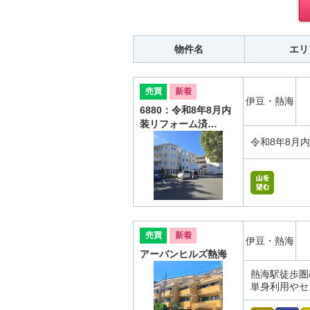
物件名
エリ
売買
新着
伊豆・熱海
6880：令和8年8月内
装リフォーム済…
令和8年8月
売買
新着
伊豆・熱海
アーバンヒルズ熱海
熱海駅徒歩圏
単身利用やセ