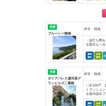
売買
伊豆・熱海
ブルーシー熱海
・波打ち際を
る贅沢な一日
売買
伊豆・熱海
ダイアパレス湯河原グ
ランヒルズ二番館
〇全168戸
トマンション
る屋内温水プ