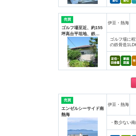
売買
伊豆・熱海
ゴルフ場至近、約155
坪高台平坦地、鉄…
ゴルフ場に程
の鉄骨造1LD
売買
伊豆・熱海
エンゼルシーサイド南
熱海
・数少ない南向き