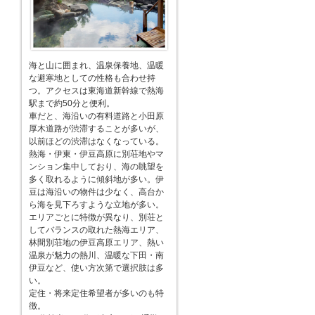
海と山に囲まれ、温泉保養地、温暖
な避寒地としての性格も合わせ持
つ。アクセスは東海道新幹線で熱海
駅まで約50分と便利。
車だと、海沿いの有料道路と小田原
厚木道路が渋滞することが多いが、
以前ほどの渋滞はなくなっている。
熱海・伊東・伊豆高原に別荘地やマ
ンション集中しており、海の眺望を
多く取れるように傾斜地が多い。伊
豆は海沿いの物件は少なく、高台か
ら海を見下ろすような立地が多い。
エリアごとに特徴が異なり、別荘と
してバランスの取れた熱海エリア、
林間別荘地の伊豆高原エリア、熱い
温泉が魅力の熱川、温暖な下田・南
伊豆など、使い方次第で選択肢は多
い。
定住・将来定住希望者が多いのも特
徴。