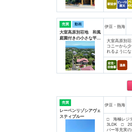
売買
動画
伊豆・熱海
大室高原別荘地 和風
庭園付きの小さな平…
大室高原別荘
コニーから少
れるようにな
売買
伊豆・熱海
レーベンリゾシアヴェ
スティブルー
□ 海極レジ
3LDK □
バー等充実の