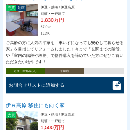
伊豆・熱海 / 伊豆高原
売買
動画
別荘・一戸建て
1,830万円
67.0㎡
1LDK
ご高齢の方に人気の平家を「車いすになっても安心して暮らせる
家」を目指してリフォームしました！今まで「玄関までの階段」
や「室内の階段や段差」で物件購入を諦めていた方にぜひご覧い
ただきたい物件です！
定住・田舎暮らし
平坦地
お問合せリストに追加する
伊豆高原 移住にも向く家
伊豆・熱海 / 伊豆高原
売買
別荘・一戸建て
1,500万円