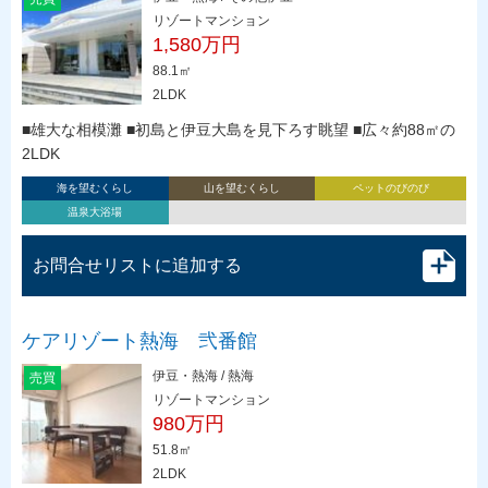
リゾートマンション
1,580万円
88.1㎡
2LDK
■雄大な相模灘 ■初島と伊豆大島を見下ろす眺望 ■広々約88㎡の
2LDK
海を望むくらし
山を望むくらし
ペットのびのび
温泉大浴場
お問合せリストに追加する
ケアリゾート熱海 弐番館
伊豆・熱海 / 熱海
売買
リゾートマンション
980万円
51.8㎡
2LDK