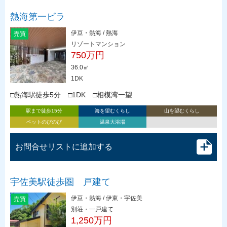
熱海第一ビラ
伊豆・熱海 / 熱海
売買
リゾートマンション
750万円
36.0㎡
1DK
□熱海駅徒歩5分 □1DK □相模湾一望
駅まで徒歩15分
海を望むくらし
山を望むくらし
ペットのびのび
温泉大浴場
お問合せリストに追加する
宇佐美駅徒歩圏 戸建て
伊豆・熱海 / 伊東・宇佐美
売買
別荘・一戸建て
1,250万円