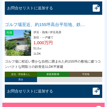
お問合せリストに追加する
ゴルフ場至近、約155坪高台平坦地、鉄…
伊豆・熱海 / 伊豆高原
売買
別荘・一戸建て
1,000万円
51.0㎡
1LDK
ゴルフ場に程近い豊かな自然に囲まれた約155坪の敷地に建つコ
ンパクトな間取りの鉄骨造1LDK平家建
定住・田舎暮らし
家庭菜園/畑
平坦地
高台
お問合せリストに追加する