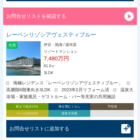
お問合せリストを確認する
レーベンリゾシアヴェスティブルー
伊豆・熱海 / 湯河原
売買
リゾートマンション
7,480万円
81.0㎡
3LDK
□ 海極レジデンス「レーベンリゾシアヴェスティブルー」 □
高層階6階東向き3LDK □ 2023年2月リフォーム済 □ 温泉大
浴場・家族風呂・ゲストルーム・バー等充実の共用施設
駅まで徒歩15分
海を望むくらし
平坦地
ペットのびのび
温泉大浴場
お問合せリストに追加する