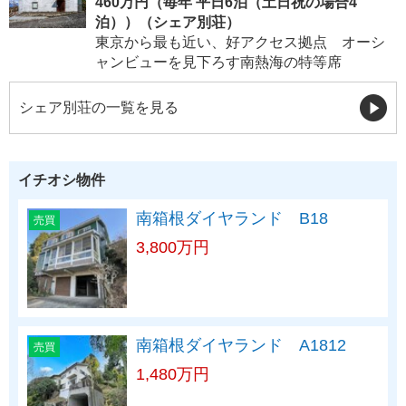
460万円（毎年 平日6泊（土日祝の場合4
泊））（シェア別荘）
東京から最も近い、好アクセス拠点 オーシ
ャンビューを見下ろす南熱海の特等席
シェア別荘の一覧を見る
イチオシ物件
南箱根ダイヤランド B18
売買
3,800万円
南箱根ダイヤランド A1812
売買
1,480万円