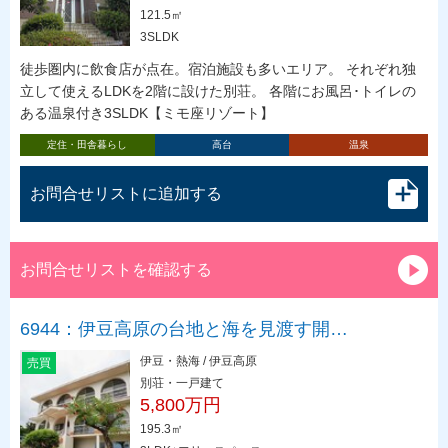
121.5㎡
3SLDK
徒歩圏内に飲食店が点在。宿泊施設も多いエリア。 それぞれ独
立して使えるLDKを2階に設けた別荘。 各階にお風呂･トイレの
ある温泉付き3SLDK【ミモ座リゾート】
定住・田舎暮らし
高台
温泉
お問合せリストに追加する
お問合せリストを確認する
6944：伊豆高原の台地と海を見渡す開…
伊豆・熱海 / 伊豆高原
売買
別荘・一戸建て
5,800万円
195.3㎡