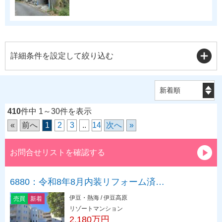
詳細条件を設定して絞り込む
410
件中 1～30件を表示
«
前へ
1
2
3
..
14
次へ
»
お問合せリストを確認する
6880：令和8年8月内装リフォーム済…
伊豆・熱海 / 伊豆高原
売買
新着
リゾートマンション
2,180万円