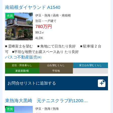
南箱根ダイヤランド A1540
伊豆・熱海 / 函南・南箱根
売買
別荘・一戸建て
780万円
99.2㎡
4LDK
■ 霊峰富士を望む ■ 角地にて日当たり良好 ■ 駐車場 2 台
可 ■平坦な地勢でお庭スペースあり たり良好
パスコ不動産販売㈱
定住・田舎暮らし
山を望むくらし
富士山を望むくらし
家庭菜園/畑
平坦地
お問合せリストに追加する
東熱海大黒崎 元テニスクラブ約1200…
伊豆・熱海 / 熱海
売買