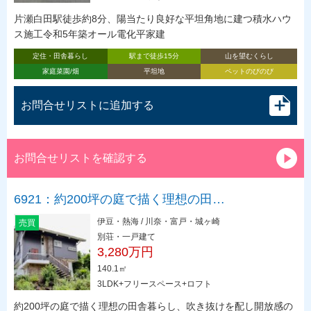
片瀬白田駅徒歩約8分、陽当たり良好な平坦角地に建つ積水ハウ
ス施工令和5年築オール電化平家建
定住・田舎暮らし
駅まで徒歩15分
山を望むくらし
家庭菜園/畑
平坦地
ペットのびのび
お問合せリストに追加する
お問合せリストを確認する
6921：約200坪の庭で描く理想の田…
伊豆・熱海 / 川奈・富戸・城ヶ崎
売買
別荘・一戸建て
3,280万円
140.1㎡
3LDK+フリースペース+ロフト
約200坪の庭で描く理想の田舎暮らし、吹き抜けを配し開放感の