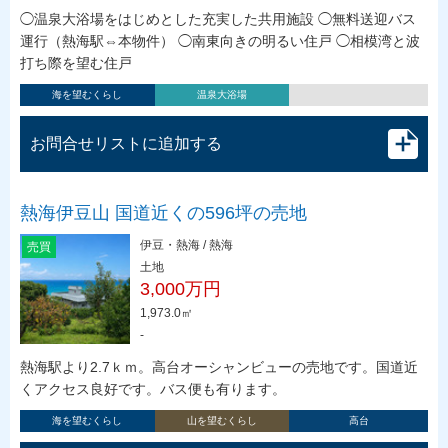
◯温泉大浴場をはじめとした充実した共用施設 ◯無料送迎バス
運行（熱海駅⇔本物件） ◯南東向きの明るい住戸 ◯相模湾と波
打ち際を望む住戸
海を望むくらし
温泉大浴場
お問合せリストに追加する
熱海伊豆山 国道近くの596坪の売地
伊豆・熱海 / 熱海
売買
土地
3,000万円
1,973.0㎡
-
熱海駅より2.7ｋｍ。高台オーシャンビューの売地です。国道近
くアクセス良好です。バス便も有ります。
海を望むくらし
山を望むくらし
高台