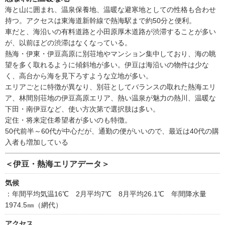
海と山に囲まれ、温泉保養地、温暖な避寒地としての性格も合わせ
持つ。アクセスは東海道新幹線で熱海駅まで約50分と便利。
車だと、海沿いの有料道路と小田原厚木道路が渋滞することが多い
が、以前ほどの渋滞はなくなっている。
熱海・伊東・伊豆高原に別荘地やマンション集中しており、海の眺
望を多く取れるように傾斜地が多い。伊豆は海沿いの物件は少な
く、高台から海を見下ろすような立地が多い。
エリアごとに特徴が異なり、別荘としてバランスの取れた熱海エリ
ア、林間別荘地の伊豆高原エリア、熱い温泉が魅力の熱川、温暖な
下田・南伊豆など、使い方次第で選択肢は多い。
定住・将来定住希望者が多いのも特徴。
50代前半～60代が中心だが、通勤の便がいいので、最近は40代の購
入者も増加している
＜伊豆・熱海エリアデータ＞
気候
：年間平均気温16℃ 2月平均7℃ 8月平均26.1℃ 年間降水量
1974.5㎜（網代）
アクセス