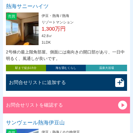
熱海サニーハイツ
伊豆・熱海 / 熱海
売買
リゾートマンション
1,300万円
42.8㎡
1LDK
2号棟の最上階角部屋。側面には南向きの開口部があり、一日中
明るく、風通しが良いです。
駅まで徒歩15分
海を望むくらし
温泉大浴場
お問合せリストに追加する
お問合せリストを確認する
サンヴェール熱海伊豆山
伊豆・熱海 / その他伊豆
売買