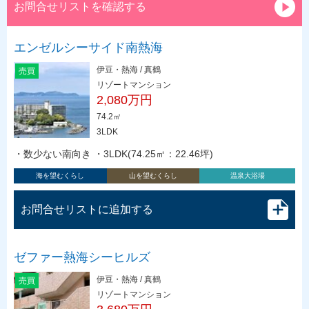
お問合せリストを確認する
エンゼルシーサイド南熱海
伊豆・熱海 / 真鶴
売買
リゾートマンション
2,080万円
74.2㎡
3LDK
・数少ない南向き ・3LDK(74.25㎡：22.46坪)
海を望むくらし
山を望むくらし
温泉大浴場
お問合せリストに追加する
ゼファー熱海シーヒルズ
伊豆・熱海 / 真鶴
売買
リゾートマンション