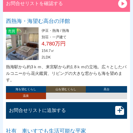
お問合せリストを確認する
西熱海・海望む高台の洋館
伊豆・熱海 / 熱海
売買
別荘・一戸建て
4,780万円
154.7㎡
2LDK
熱海駅から約3ｋｍ、来宮駅から約1.8ｋｍの立地。広々としたバ
ルコニーから花火鑑賞、リビングの大きな窓からも海を望めま
す。
海を望むくらし
山を望むくらし
高台
温泉
お問合せリストに追加する
社有 車いすでも生活可能な平家