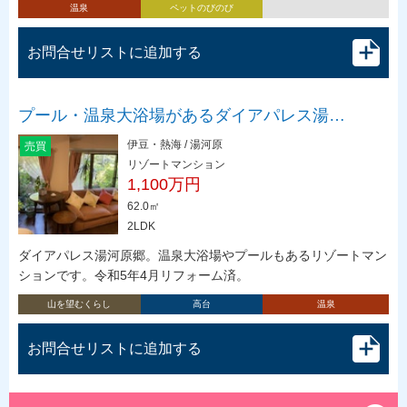
温泉
ペットのびのび
お問合せリストに追加する
プール・温泉大浴場があるダイアパレス湯…
伊豆・熱海 / 湯河原
売買
リゾートマンション
1,100万円
62.0㎡
2LDK
ダイアパレス湯河原郷。温泉大浴場やプールもあるリゾートマン
ションです。令和5年4月リフォーム済。
山を望むくらし
高台
温泉
お問合せリストに追加する