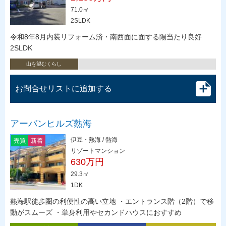
71.0㎡
2SLDK
令和8年8月内装リフォーム済・南西面に面する陽当たり良好
2SLDK
山を望むくらし
お問合せリストに追加する
アーバンヒルズ熱海
伊豆・熱海 / 熱海
売買
新着
リゾートマンション
630万円
29.3㎡
1DK
熱海駅徒歩圏の利便性の高い立地 ・エントランス階（2階）で移
動がスムーズ ・単身利用やセカンドハウスにおすすめ