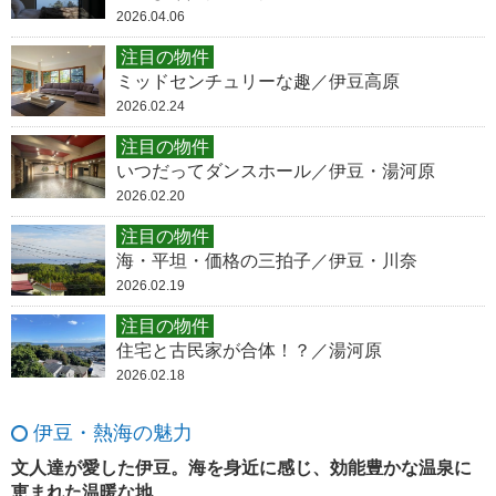
2026.04.06
注目の物件
ミッドセンチュリーな趣／伊豆高原
2026.02.24
注目の物件
いつだってダンスホール／伊豆・湯河原
2026.02.20
注目の物件
海・平坦・価格の三拍子／伊豆・川奈
2026.02.19
注目の物件
住宅と古民家が合体！？／湯河原
2026.02.18
伊豆・熱海の魅力
文人達が愛した伊豆。海を身近に感じ、効能豊かな温泉に
恵まれた温暖な地