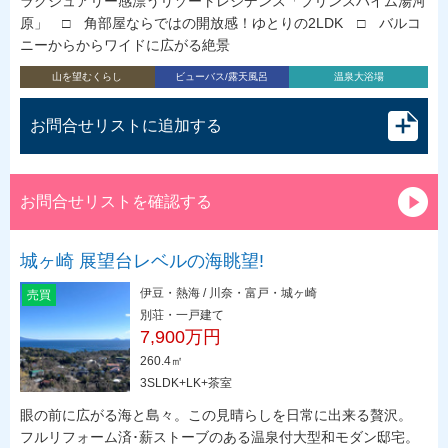
ラグジュアリー感漂うリゾートレジデンス「プリンスハイム湯河
原」 □ 角部屋ならではの開放感！ゆとりの2LDK □ バルコ
ニーからからワイドに広がる絶景
山を望むくらし
ビューバス/露天風呂
温泉大浴場
お問合せリストに追加する
お問合せリストを確認する
城ヶ崎 展望台レベルの海眺望!
伊豆・熱海 / 川奈・富戸・城ヶ崎
売買
別荘・一戸建て
7,900万円
260.4㎡
3SLDK+LK+茶室
眼の前に広がる海と島々。この見晴らしを日常に出来る贅沢。
フルリフォーム済･薪ストーブのある温泉付大型和モダン邸宅。