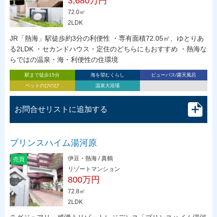
3,680万円
72.0㎡
2LDK
JR「熱海」駅徒歩約3分の利便性 ・専有面積72.05㎡、ゆとりあ
る2LDK ・セカンドハウス・定住のどちらにもおすすめ ・熱海な
らではの温泉・海・利便性の住環境
駅まで徒歩15分
海を望むくらし
ビューバス/露天風呂
ペットのびのび
温泉大浴場
お問合せリストに追加する
プリンスハイム湯河原
伊豆・熱海 / 真鶴
売買
リゾートマンション
800万円
72.8㎡
2LDK