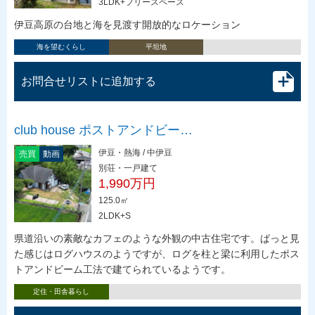
3LDK+フリースペース
伊豆高原の台地と海を見渡す開放的なロケーション
海を望むくらし
平坦地
お問合せリストに追加する
club house ポストアンドビー…
伊豆・熱海 / 中伊豆
売買
動画
別荘・一戸建て
1,990万円
125.0㎡
2LDK+S
県道沿いの素敵なカフェのような外観の中古住宅です。ぱっと見
た感じはログハウスのようですが、ログを柱と梁に利用したポス
トアンドビーム工法で建てられているようです。
定住・田舎暮らし