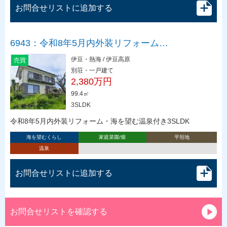
お問合せリストに追加する
6943：令和8年5月内外装リフォーム…
伊豆・熱海 / 伊豆高原
売買
別荘・一戸建て
2,380万円
99.4㎡
3SLDK
令和8年5月内外装リフォーム・海を望む温泉付き3SLDK
海を望むくらし
家庭菜園/畑
平坦地
温泉
お問合せリストに追加する
お問合せリストを確認する