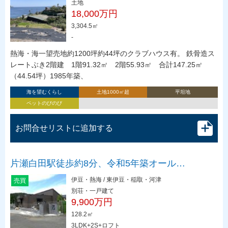
土地
18,000万円
3,304.5㎡
-
熱海・海一望売地約1200坪約44坪のクラブハウス有。 鉄骨造ス
レートぶき2階建 1階91.32㎡ 2階55.93㎡ 合計147.25㎡
（44.54坪）1985年築、
海を望むくらし
土地1000㎡超
平坦地
ペットのびのび
お問合せリストに追加する
片瀬白田駅徒歩約8分、令和5年築オール…
伊豆・熱海 / 東伊豆・稲取・河津
売買
別荘・一戸建て
9,900万円
128.2㎡
3LDK+2S+ロフト