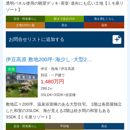
透明パネル使用の眺望デッキ･茶室･道向にも広い土地【ミモ座リ
ゾート】
定住・田舎暮らし
駅まで徒歩15分
海を望むくらし
土地1000㎡超
高台
温泉
お問合せリストに追加する
伊豆高原 敷地200坪･海少し･大型2…
伊豆・熱海 / 伊豆高原
売買
別荘・一戸建て
1,480万円
299.2㎡
3SLDK+3SDK+浴室棟
敷地広々200坪。温泉浴室棟のある大型住宅。 1階は各部屋独立
した和室の3SLDK、海が見える2階は続き間の和室もある
3SDK【ミモ座リゾート】
定住・田舎暮らし
平坦地
高台