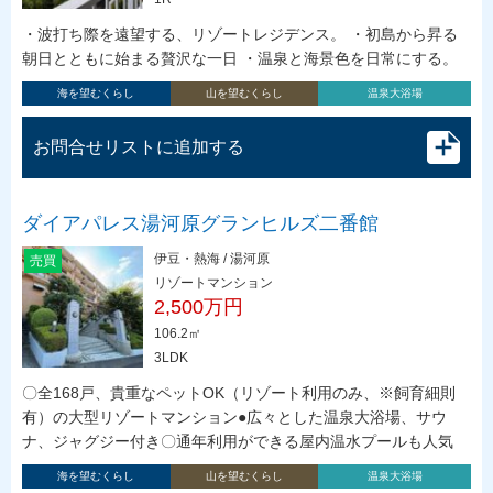
・波打ち際を遠望する、リゾートレジデンス。 ・初島から昇る
朝日とともに始まる贅沢な一日 ・温泉と海景色を日常にする。
海を望むくらし
山を望むくらし
温泉大浴場
お問合せリストに追加する
ダイアパレス湯河原グランヒルズ二番館
伊豆・熱海 / 湯河原
売買
リゾートマンション
2,500万円
106.2㎡
3LDK
〇全168戸、貴重なペットOK（リゾート利用のみ、※飼育細則
有）の大型リゾートマンション●広々とした温泉大浴場、サウ
ナ、ジャグジー付き〇通年利用ができる屋内温水プールも人気
海を望むくらし
山を望むくらし
温泉大浴場