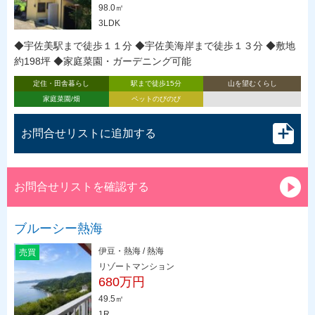
98.0㎡
3LDK
◆宇佐美駅まで徒歩１１分 ◆宇佐美海岸まで徒歩１３分 ◆敷地
約198坪 ◆家庭菜園・ガーデニング可能
定住・田舎暮らし
駅まで徒歩15分
山を望むくらし
家庭菜園/畑
ペットのびのび
お問合せリストに追加する
お問合せリストを確認する
ブルーシー熱海
伊豆・熱海 / 熱海
売買
リゾートマンション
680万円
49.5㎡
1R