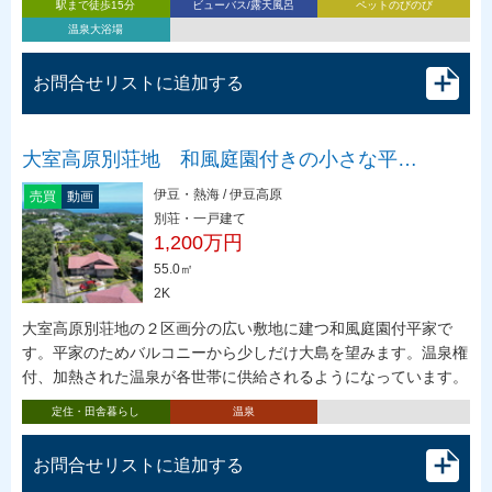
駅まで徒歩15分
ビューバス/露天風呂
ペットのびのび
温泉大浴場
お問合せリストに追加する
大室高原別荘地 和風庭園付きの小さな平…
伊豆・熱海 / 伊豆高原
売買
動画
別荘・一戸建て
1,200万円
55.0㎡
2K
大室高原別荘地の２区画分の広い敷地に建つ和風庭園付平家で
す。平家のためバルコニーから少しだけ大島を望みます。温泉権
付、加熱された温泉が各世帯に供給されるようになっています。
定住・田舎暮らし
温泉
お問合せリストに追加する