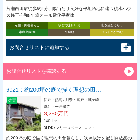
片瀬白田駅徒歩約8分、陽当たり良好な平坦角地に建つ積水ハウ
ス施工令和5年築オール電化平家建
定住・田舎暮らし
駅まで徒歩15分
山を望むくらし
家庭菜園/畑
平坦地
ペットのびのび
お問合せリストに追加する
お問合せリストを確認する
6921：約200坪の庭で描く理想の田…
伊豆・熱海 / 川奈・富戸・城ヶ崎
売買
別荘・一戸建て
3,280万円
140.1㎡
3LDK+フリースペース+ロフト
約200坪の庭で描く理想の田舎暮らし、吹き抜けを配し開放感の