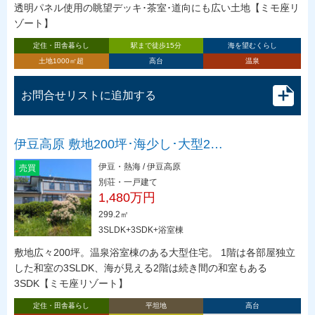
透明パネル使用の眺望デッキ･茶室･道向にも広い土地【ミモ座リ
ゾート】
定住・田舎暮らし
駅まで徒歩15分
海を望むくらし
土地1000㎡超
高台
温泉
お問合せリストに追加する
伊豆高原 敷地200坪･海少し･大型2…
伊豆・熱海 / 伊豆高原
売買
別荘・一戸建て
1,480万円
299.2㎡
3SLDK+3SDK+浴室棟
敷地広々200坪。温泉浴室棟のある大型住宅。 1階は各部屋独立
した和室の3SLDK、海が見える2階は続き間の和室もある
3SDK【ミモ座リゾート】
定住・田舎暮らし
平坦地
高台