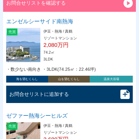
お問合せリストを確認する
エンゼルシーサイド南熱海
伊豆・熱海 / 真鶴
売買
リゾートマンション
2,080万円
74.2㎡
3LDK
・数少ない南向き ・3LDK(74.25㎡：22.46坪)
海を望むくらし
山を望むくらし
温泉大浴場
お問合せリストに追加する
ゼファー熱海シーヒルズ
伊豆・熱海 / 真鶴
売買
リゾートマンション