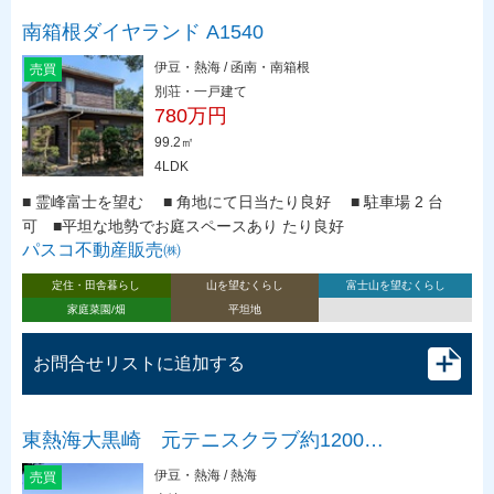
南箱根ダイヤランド A1540
伊豆・熱海 / 函南・南箱根
売買
別荘・一戸建て
780万円
99.2㎡
4LDK
■ 霊峰富士を望む ■ 角地にて日当たり良好 ■ 駐車場 2 台
可 ■平坦な地勢でお庭スペースあり たり良好
パスコ不動産販売㈱
定住・田舎暮らし
山を望むくらし
富士山を望むくらし
家庭菜園/畑
平坦地
お問合せリストに追加する
東熱海大黒崎 元テニスクラブ約1200…
伊豆・熱海 / 熱海
売買