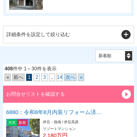
詳細条件を設定して絞り込む
408
件中 1～30件を表示
«
前へ
1
2
3
..
14
次へ
»
お問合せリストを確認する
6880：令和8年8月内装リフォーム済…
伊豆・熱海 / 伊豆高原
売買
新着
リゾートマンション
2,180万円