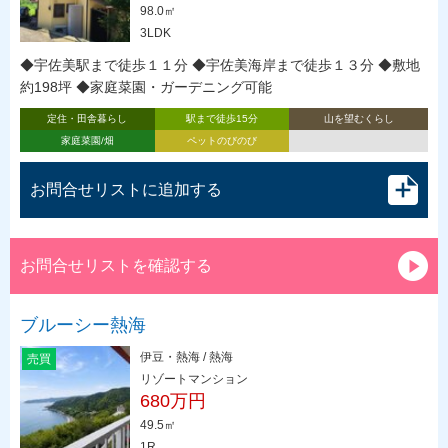
98.0㎡
3LDK
◆宇佐美駅まで徒歩１１分 ◆宇佐美海岸まで徒歩１３分 ◆敷地
約198坪 ◆家庭菜園・ガーデニング可能
定住・田舎暮らし
駅まで徒歩15分
山を望むくらし
家庭菜園/畑
ペットのびのび
お問合せリストに追加する
お問合せリストを確認する
ブルーシー熱海
伊豆・熱海 / 熱海
売買
リゾートマンション
680万円
49.5㎡
1R