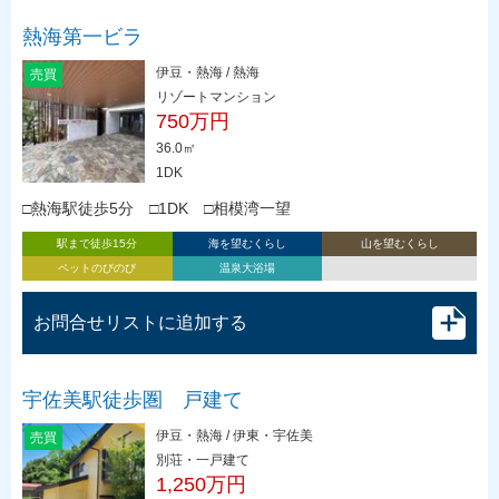
熱海第一ビラ
伊豆・熱海 / 熱海
売買
リゾートマンション
750万円
36.0㎡
1DK
□熱海駅徒歩5分 □1DK □相模湾一望
駅まで徒歩15分
海を望むくらし
山を望むくらし
ペットのびのび
温泉大浴場
お問合せリストに追加する
宇佐美駅徒歩圏 戸建て
伊豆・熱海 / 伊東・宇佐美
売買
別荘・一戸建て
1,250万円