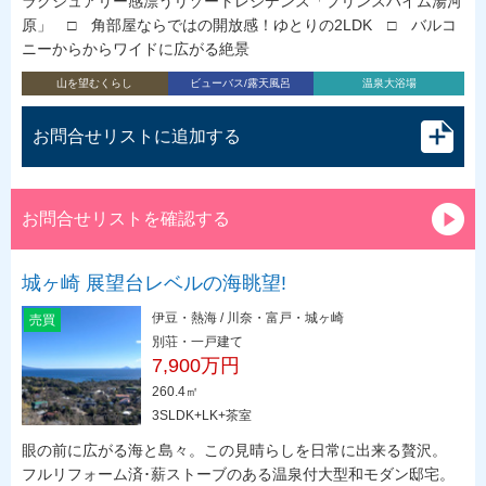
ラグジュアリー感漂うリゾートレジデンス「プリンスハイム湯河
原」 □ 角部屋ならではの開放感！ゆとりの2LDK □ バルコ
ニーからからワイドに広がる絶景
山を望むくらし
ビューバス/露天風呂
温泉大浴場
お問合せリストに追加する
お問合せリストを確認する
城ヶ崎 展望台レベルの海眺望!
伊豆・熱海 / 川奈・富戸・城ヶ崎
売買
別荘・一戸建て
7,900万円
260.4㎡
3SLDK+LK+茶室
眼の前に広がる海と島々。この見晴らしを日常に出来る贅沢。
フルリフォーム済･薪ストーブのある温泉付大型和モダン邸宅。