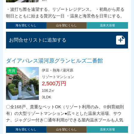
・波打ち際を遠望する、リゾートレジデンス。 ・初島から昇る
朝日とともに始まる贅沢な一日 ・温泉と海景色を日常にする。
海を望むくらし
山を望むくらし
温泉大浴場
お問合せリストに追加する
ダイアパレス湯河原グランヒルズ二番館
伊豆・熱海 / 湯河原
売買
リゾートマンション
2,500万円
106.2㎡
3LDK
〇全168戸、貴重なペットOK（リゾート利用のみ、※飼育細則
有）の大型リゾートマンション●広々とした温泉大浴場、サウ
ナ、ジャグジー付き〇通年利用ができる屋内温水プールも人気
海を望むくらし
山を望むくらし
温泉大浴場