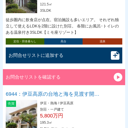
121.5㎡
3SLDK
徒歩圏内に飲食店が点在。宿泊施設も多いエリア。 それぞれ独
立して使えるLDKを2階に設けた別荘。 各階にお風呂･トイレの
ある温泉付き3SLDK【ミモ座リゾート】
定住・田舎暮らし
高台
温泉
お問合せリストに追加する
お問合せリストを確認する
6944：伊豆高原の台地と海を見渡す開…
伊豆・熱海 / 伊豆高原
売買
別荘・一戸建て
5,800万円
195.3㎡