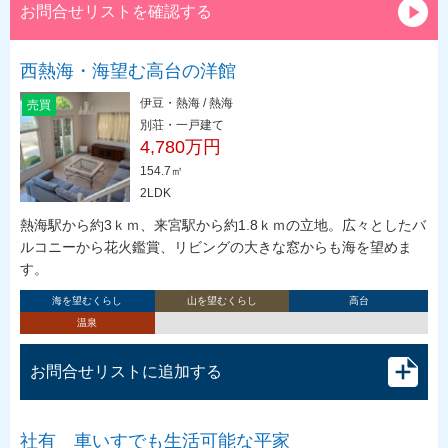
お問合せリストを確認する
西熱海・海望む高台の洋館
伊豆・熱海 / 熱海
売買
別荘・一戸建て
4,780万円
154.7㎡
2LDK
熱海駅から約3ｋｍ、来宮駅から約1.8ｋｍの立地。広々としたバ
ルコニーから花火鑑賞、リビングの大きな窓からも海を望めま
す。
海を望むくらし
山を望むくらし
高台
温泉
お問合せリストに追加する
社有 車いすでも生活可能な平家