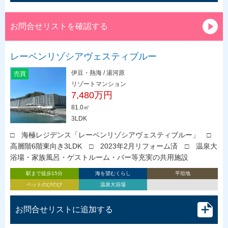
お問合せリストを確認する
レーベンリゾシアヴェスティブルー
伊豆・熱海 / 湯河原
売買
リゾートマンション
7,480万円
81.0㎡
3LDK
□ 海極レジデンス「レーベンリゾシアヴェスティブルー」 □
高層階6階東向き3LDK □ 2023年2月リフォーム済 □ 温泉大
浴場・家族風呂・ゲストルーム・バー等充実の共用施設
駅まで徒歩15分
海を望むくらし
平坦地
ペットのびのび
温泉大浴場
お問合せリストに追加する