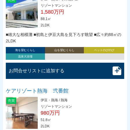
リゾートマンション
1,580万円
88.1㎡
2LDK
■雄大な相模灘 ■初島と伊豆大島を見下ろす眺望 ■広々約88㎡の
2LDK
海を望むくらし
山を望むくらし
ペットのびのび
温泉大浴場
お問合せリストに追加する
ケアリゾート熱海 弐番館
伊豆・熱海 / 熱海
売買
リゾートマンション
980万円
51.8㎡
2LDK