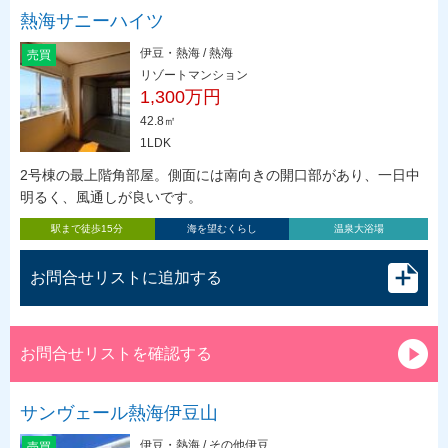
熱海サニーハイツ
伊豆・熱海 / 熱海
売買
リゾートマンション
1,300万円
42.8㎡
1LDK
2号棟の最上階角部屋。側面には南向きの開口部があり、一日中
明るく、風通しが良いです。
駅まで徒歩15分
海を望むくらし
温泉大浴場
お問合せリストに追加する
お問合せリストを確認する
サンヴェール熱海伊豆山
伊豆・熱海 / その他伊豆
売買