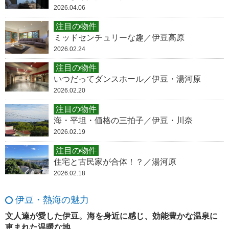
2026.04.06
注目の物件
ミッドセンチュリーな趣／伊豆高原
2026.02.24
注目の物件
いつだってダンスホール／伊豆・湯河原
2026.02.20
注目の物件
海・平坦・価格の三拍子／伊豆・川奈
2026.02.19
注目の物件
住宅と古民家が合体！？／湯河原
2026.02.18
伊豆・熱海の魅力
文人達が愛した伊豆。海を身近に感じ、効能豊かな温泉に
恵まれた温暖な地