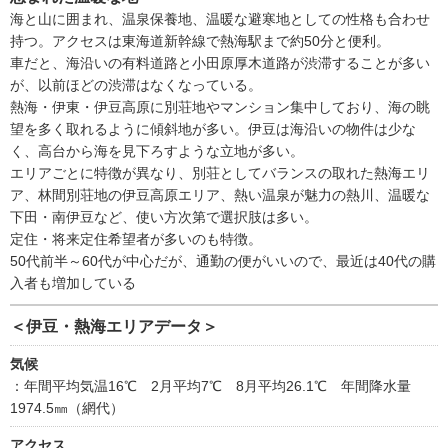
海と山に囲まれ、温泉保養地、温暖な避寒地としての性格も合わせ
持つ。アクセスは東海道新幹線で熱海駅まで約50分と便利。
車だと、海沿いの有料道路と小田原厚木道路が渋滞することが多い
が、以前ほどの渋滞はなくなっている。
熱海・伊東・伊豆高原に別荘地やマンション集中しており、海の眺
望を多く取れるように傾斜地が多い。伊豆は海沿いの物件は少な
く、高台から海を見下ろすような立地が多い。
エリアごとに特徴が異なり、別荘としてバランスの取れた熱海エリ
ア、林間別荘地の伊豆高原エリア、熱い温泉が魅力の熱川、温暖な
下田・南伊豆など、使い方次第で選択肢は多い。
定住・将来定住希望者が多いのも特徴。
50代前半～60代が中心だが、通勤の便がいいので、最近は40代の購
入者も増加している
＜伊豆・熱海エリアデータ＞
気候
：年間平均気温16℃ 2月平均7℃ 8月平均26.1℃ 年間降水量
1974.5㎜（網代）
アクセス