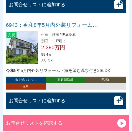
お問合せリストに追加する
6943：令和8年5月内外装リフォーム…
伊豆・熱海 / 伊豆高原
売買
別荘・一戸建て
2,380万円
99.4㎡
3SLDK
令和8年5月内外装リフォーム・海を望む温泉付き3SLDK
海を望むくらし
家庭菜園/畑
平坦地
温泉
お問合せリストに追加する
お問合せリストを確認する