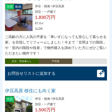
伊豆・熱海 / 伊豆高原
売買
動画
別荘・一戸建て
1,830万円
67.0㎡
1LDK
ご高齢の方に人気の平家を「車いすになっても安心して暮らせる
家」を目指してリフォームしました！今まで「玄関までの階段」
や「室内の階段や段差」で物件購入を諦めていた方にぜひご覧い
ただきたい物件です！
定住・田舎暮らし
平坦地
お問合せリストに追加する
伊豆高原 移住にも向く家
伊豆・熱海 / 伊豆高原
売買
別荘・一戸建て
1,500万円