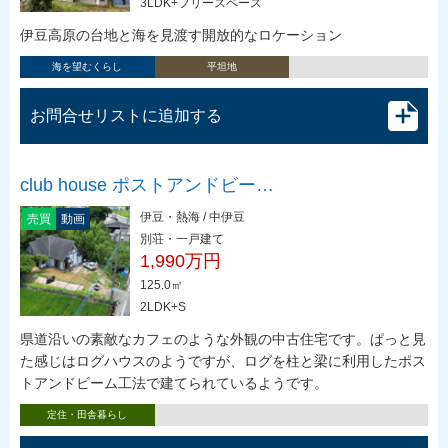
3LDK+フリースペース
伊豆高原の台地と海を見渡す開放的なロケーション
海を望むくらし
平坦地
お問合せリストに追加する
club house ポストアンドビー…
伊豆・熱海 / 中伊豆
売買
動画
別荘・一戸建て
1,990万円
125.0㎡
2LDK+S
県道沿いの素敵なカフェのような外観の中古住宅です。ぱっと見
た感じはログハウスのようですが、ログを柱と梁に利用したポス
トアンドビーム工法で建てられているようです。
定住・田舎暮らし