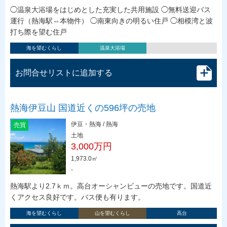
◯温泉大浴場をはじめとした充実した共用施設 ◯無料送迎バス
運行（熱海駅⇔本物件） ◯南東向きの明るい住戸 ◯相模湾と波
打ち際を望む住戸
海を望むくらし
温泉大浴場
お問合せリストに追加する
熱海伊豆山 国道近くの596坪の売地
伊豆・熱海 / 熱海
売買
土地
3,000万円
1,973.0㎡
-
熱海駅より2.7ｋｍ。高台オーシャンビューの売地です。国道近
くアクセス良好です。バス便も有ります。
海を望むくらし
山を望むくらし
高台