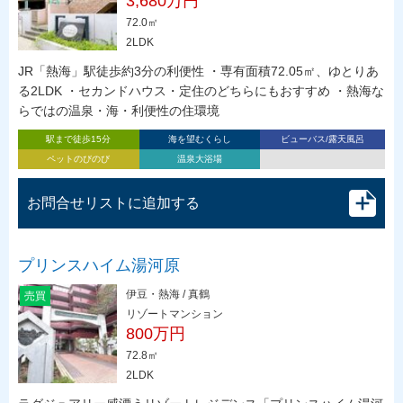
3,680万円
72.0㎡
2LDK
JR「熱海」駅徒歩約3分の利便性 ・専有面積72.05㎡、ゆとりあ
る2LDK ・セカンドハウス・定住のどちらにもおすすめ ・熱海な
らではの温泉・海・利便性の住環境
駅まで徒歩15分
海を望むくらし
ビューバス/露天風呂
ペットのびのび
温泉大浴場
お問合せリストに追加する
プリンスハイム湯河原
伊豆・熱海 / 真鶴
売買
リゾートマンション
800万円
72.8㎡
2LDK