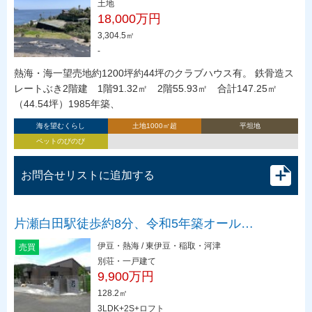
土地
18,000万円
3,304.5㎡
-
熱海・海一望売地約1200坪約44坪のクラブハウス有。 鉄骨造ス
レートぶき2階建 1階91.32㎡ 2階55.93㎡ 合計147.25㎡
（44.54坪）1985年築、
海を望むくらし
土地1000㎡超
平坦地
ペットのびのび
お問合せリストに追加する
片瀬白田駅徒歩約8分、令和5年築オール…
伊豆・熱海 / 東伊豆・稲取・河津
売買
別荘・一戸建て
9,900万円
128.2㎡
3LDK+2S+ロフト