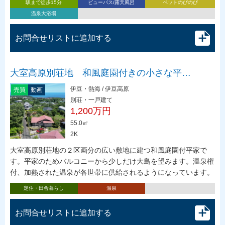
駅まで徒歩15分
ビューバス/露天風呂
ペットのびのび
温泉大浴場
お問合せリストに追加する
大室高原別荘地 和風庭園付きの小さな平…
伊豆・熱海 / 伊豆高原
売買
動画
別荘・一戸建て
1,200万円
55.0㎡
2K
大室高原別荘地の２区画分の広い敷地に建つ和風庭園付平家で
す。平家のためバルコニーから少しだけ大島を望みます。温泉権
付、加熱された温泉が各世帯に供給されるようになっています。
定住・田舎暮らし
温泉
お問合せリストに追加する