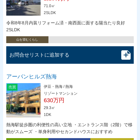
71.0㎡
2SLDK
令和8年8月内装リフォーム済・南西面に面する陽当たり良好
2SLDK
山を望むくらし
お問合せリストに追加する
アーバンヒルズ熱海
伊豆・熱海 / 熱海
売買
リゾートマンション
630万円
29.3㎡
1DK
熱海駅徒歩圏の利便性の高い立地 ・エントランス階（2階）で移
動がスムーズ ・単身利用やセカンドハウスにおすすめ