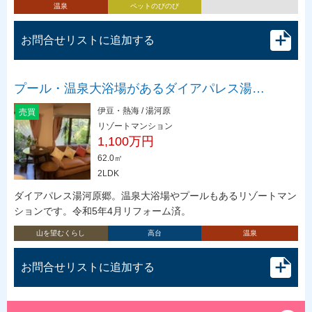
温泉
ペットのびのび
お問合せリストに追加する
プール・温泉大浴場があるダイアパレス湯…
伊豆・熱海 / 湯河原
売買
リゾートマンション
1,100万円
62.0㎡
2LDK
ダイアパレス湯河原郷。温泉大浴場やプールもあるリゾートマン
ションです。令和5年4月リフォーム済。
山を望むくらし
高台
温泉
お問合せリストに追加する