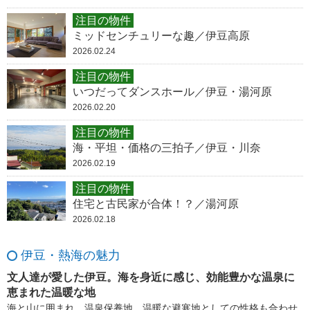
注目の物件
ミッドセンチュリーな趣／伊豆高原
2026.02.24
注目の物件
いつだってダンスホール／伊豆・湯河原
2026.02.20
注目の物件
海・平坦・価格の三拍子／伊豆・川奈
2026.02.19
注目の物件
住宅と古民家が合体！？／湯河原
2026.02.18
伊豆・熱海の魅力
文人達が愛した伊豆。海を身近に感じ、効能豊かな温泉に
恵まれた温暖な地
海と山に囲まれ、温泉保養地、温暖な避寒地としての性格も合わせ