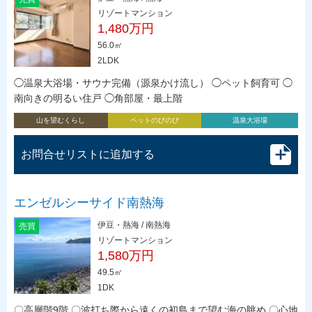
リゾートマンション
1,480万円
56.0㎡
2LDK
◯温泉大浴場・サウナ完備（源泉かけ流し） ◯ペット飼育可 ◯
南向きの明るい住戸 ◯角部屋・最上階
山を望むくらし
ペットのびのび
温泉大浴場
お問合せリストに追加する
エンゼルシーサイド南熱海
伊豆・熱海 / 南熱海
売買
リゾートマンション
1,580万円
49.5㎡
1DK
〇高層階9階 〇波打ち際から遠くの初島まで望む海の眺め 〇心地