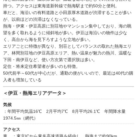
持つ。アクセスは東海道新幹線で熱海駅まで約50分と便利。
車だと、海沿いの有料道路と小田原厚木道路が渋滞することが多い
が、以前ほどの渋滞はなくなっている。
熱海・伊東・伊豆高原に別荘地やマンション集中しており、海の眺
望を多く取れるように傾斜地が多い。伊豆は海沿いの物件は少な
く、高台から海を見下ろすような立地が多い。
エリアごとに特徴が異なり、別荘としてバランスの取れた熱海エリ
ア、林間別荘地の伊豆高原エリア、熱い温泉が魅力の熱川、温暖な
下田・南伊豆など、使い方次第で選択肢は多い。
定住・将来定住希望者が多いのも特徴。
50代前半～60代が中心だが、通勤の便がいいので、最近は40代の購
入者も増加している
＜伊豆・熱海エリアデータ＞
気候
：年間平均気温16℃ 2月平均7℃ 8月平均26.1℃ 年間降水量
1974.5㎜（網代）
アクセス
車
：東京ICから東名高速道路を経由し、熱海まで約90km