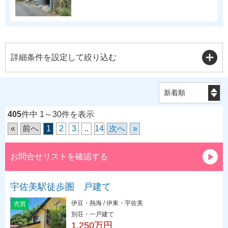
詳細条件を設定して絞り込む
405
件中 1～30件を表示
«
前へ
1
2
3
..
14
次へ
»
お問合せリストを確認する
宇佐美駅徒歩圏 戸建て
伊豆・熱海 / 伊東・宇佐美
売買
別荘・一戸建て
1,250万円