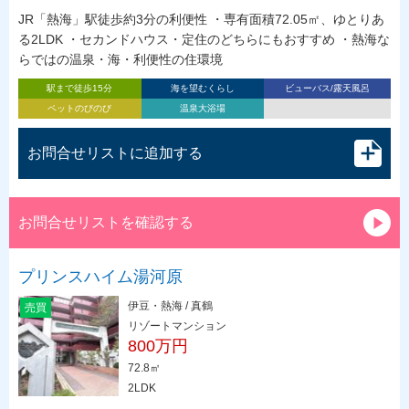
JR「熱海」駅徒歩約3分の利便性 ・専有面積72.05㎡、ゆとりあ
る2LDK ・セカンドハウス・定住のどちらにもおすすめ ・熱海な
らではの温泉・海・利便性の住環境
駅まで徒歩15分
海を望むくらし
ビューバス/露天風呂
ペットのびのび
温泉大浴場
お問合せリストに追加する
お問合せリストを確認する
プリンスハイム湯河原
伊豆・熱海 / 真鶴
売買
リゾートマンション
800万円
72.8㎡
2LDK