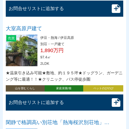
お問合せリストに追加する
大室高原戸建て
伊豆・熱海 / 伊豆高原
売買
別荘・一戸建て
1,890万円
97.4㎡
2LDK
★温泉引き込み可能★敷地、約１９５坪★ドッグラン、ガーデニ
ング等に最適！！★クリニック、バス停徒歩圏
山を望むくらし
家庭菜園/畑
ペットのびのび
お問合せリストに追加する
閑静で格調高い別荘地「熱海桜沢別荘地」…