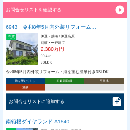
お問合せリストを確認する
6943：令和8年5月内外装リフォーム…
伊豆・熱海 / 伊豆高原
売買
別荘・一戸建て
2,380万円
99.4㎡
3SLDK
令和8年5月内外装リフォーム・海を望む温泉付き3SLDK
海を望むくらし
家庭菜園/畑
平坦地
温泉
お問合せリストに追加する
南箱根ダイヤランド A1540