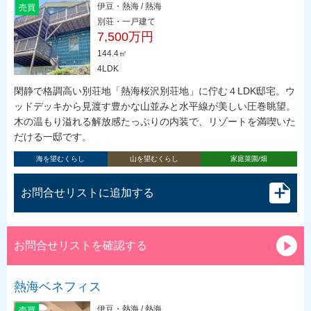
伊豆・熱海 / 熱海
売買
別荘・一戸建て
7,500万円
144.4㎡
4LDK
閑静で格調高い別荘地「熱海桜沢別荘地」に佇む４LDK邸宅。ウ
ッドデッキから見渡す豊かな山並みと水平線が美しい圧巻眺望。
木の温もり溢れる解放感たっぷりの内装で、リゾートを満喫いた
だける一邸です。
海を望むくらし
山を望むくらし
家庭菜園/畑
お問合せリストに追加する
お問合せリストを確認する
熱海ベネフィス
伊豆・熱海 / 熱海
売買