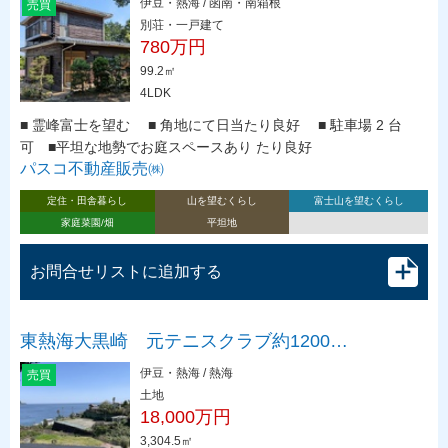
伊豆・熱海 / 函南・南箱根
売買
別荘・一戸建て
780万円
99.2㎡
4LDK
■ 霊峰富士を望む ■ 角地にて日当たり良好 ■ 駐車場 2 台
可 ■平坦な地勢でお庭スペースあり たり良好
パスコ不動産販売㈱
定住・田舎暮らし
山を望むくらし
富士山を望むくらし
家庭菜園/畑
平坦地
お問合せリストに追加する
東熱海大黒崎 元テニスクラブ約1200…
伊豆・熱海 / 熱海
売買
土地
18,000万円
3,304.5㎡