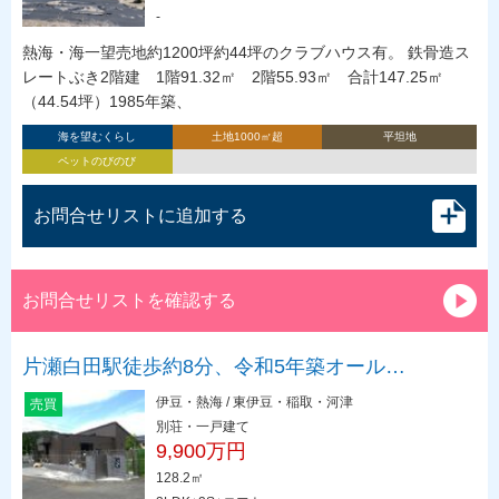
-
熱海・海一望売地約1200坪約44坪のクラブハウス有。 鉄骨造ス
レートぶき2階建 1階91.32㎡ 2階55.93㎡ 合計147.25㎡
（44.54坪）1985年築、
海を望むくらし
土地1000㎡超
平坦地
ペットのびのび
お問合せリストに追加する
お問合せリストを確認する
片瀬白田駅徒歩約8分、令和5年築オール…
伊豆・熱海 / 東伊豆・稲取・河津
売買
別荘・一戸建て
9,900万円
128.2㎡