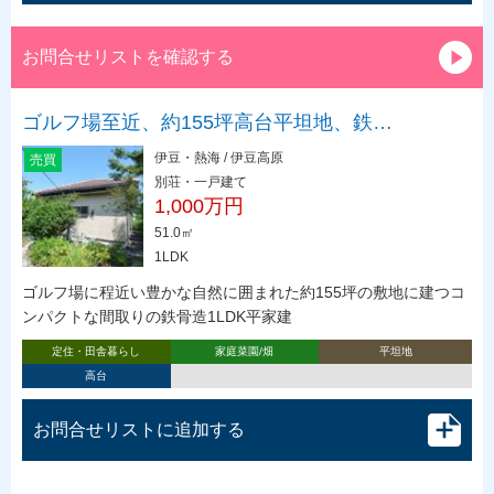
お問合せリストを確認する
ゴルフ場至近、約155坪高台平坦地、鉄…
伊豆・熱海 / 伊豆高原
売買
別荘・一戸建て
1,000万円
51.0㎡
1LDK
ゴルフ場に程近い豊かな自然に囲まれた約155坪の敷地に建つコ
ンパクトな間取りの鉄骨造1LDK平家建
定住・田舎暮らし
家庭菜園/畑
平坦地
高台
お問合せリストに追加する