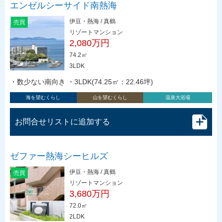
エンゼルシーサイド南熱海
伊豆・熱海 / 真鶴
売買
リゾートマンション
2,080万円
74.2㎡
3LDK
・数少ない南向き ・3LDK(74.25㎡：22.46坪)
海を望むくらし
山を望むくらし
温泉大浴場
お問合せリストに追加する
ゼファー熱海シーヒルズ
伊豆・熱海 / 真鶴
売買
リゾートマンション
3,680万円
72.0㎡
2LDK