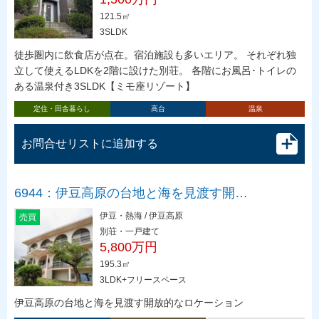
121.5㎡
3SLDK
徒歩圏内に飲食店が点在。宿泊施設も多いエリア。 それぞれ独
立して使えるLDKを2階に設けた別荘。 各階にお風呂･トイレの
ある温泉付き3SLDK【ミモ座リゾート】
定住・田舎暮らし
高台
温泉
お問合せリストに追加する
6944：伊豆高原の台地と海を見渡す開…
伊豆・熱海 / 伊豆高原
売買
別荘・一戸建て
5,800万円
195.3㎡
3LDK+フリースペース
伊豆高原の台地と海を見渡す開放的なロケーション