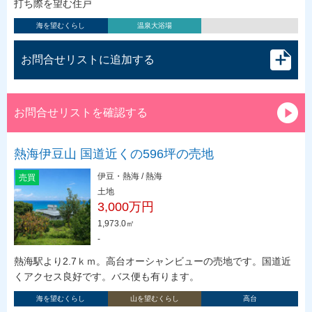
打ち際を望む住戸
海を望むくらし
温泉大浴場
お問合せリストに追加する
お問合せリストを確認する
熱海伊豆山 国道近くの596坪の売地
伊豆・熱海 / 熱海
売買
土地
3,000万円
1,973.0㎡
-
熱海駅より2.7ｋｍ。高台オーシャンビューの売地です。国道近
くアクセス良好です。バス便も有ります。
海を望むくらし
山を望むくらし
高台