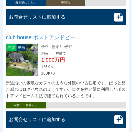
海を望むくらし
平坦地
お問合せリストに追加する
club house ポストアンドビー…
伊豆・熱海 / 中伊豆
売買
動画
別荘・一戸建て
1,990万円
125.0㎡
2LDK+S
県道沿いの素敵なカフェのような外観の中古住宅です。ぱっと見
た感じはログハウスのようですが、ログを柱と梁に利用したポス
トアンドビーム工法で建てられているようです。
定住・田舎暮らし
お問合せリストに追加する