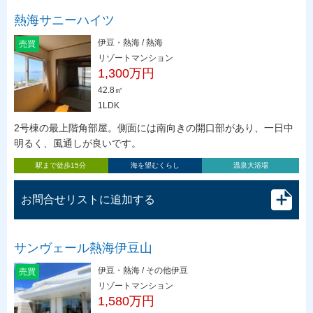
熱海サニーハイツ
伊豆・熱海 / 熱海
売買
リゾートマンション
1,300万円
42.8㎡
1LDK
2号棟の最上階角部屋。側面には南向きの開口部があり、一日中
明るく、風通しが良いです。
駅まで徒歩15分
海を望むくらし
温泉大浴場
お問合せリストに追加する
サンヴェール熱海伊豆山
伊豆・熱海 / その他伊豆
売買
リゾートマンション
1,580万円