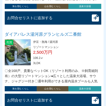
海を望むくらし
山を望むくらし
温泉大浴場
お問合せリストに追加する
ダイアパレス湯河原グランヒルズ二番館
伊豆・熱海 / 湯河原
売買
リゾートマンション
2,500万円
106.2㎡
3LDK
〇全168戸、貴重なペットOK（リゾート利用のみ、※飼育細則
有）の大型リゾートマンション●広々とした温泉大浴場、サウ
ナ、ジャグジー付き〇通年利用ができる屋内温水プールも人気
海を望むくらし
山を望むくらし
温泉大浴場
お問合せリストに追加する