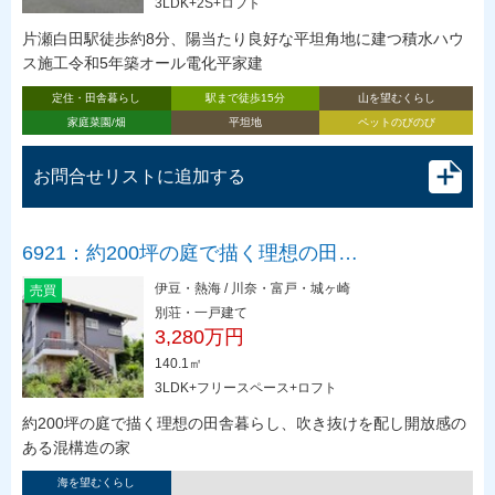
3LDK+2S+ロフト
片瀬白田駅徒歩約8分、陽当たり良好な平坦角地に建つ積水ハウ
ス施工令和5年築オール電化平家建
定住・田舎暮らし
駅まで徒歩15分
山を望むくらし
家庭菜園/畑
平坦地
ペットのびのび
お問合せリストに追加する
6921：約200坪の庭で描く理想の田…
伊豆・熱海 / 川奈・富戸・城ヶ崎
売買
別荘・一戸建て
3,280万円
140.1㎡
3LDK+フリースペース+ロフト
約200坪の庭で描く理想の田舎暮らし、吹き抜けを配し開放感の
ある混構造の家
海を望むくらし