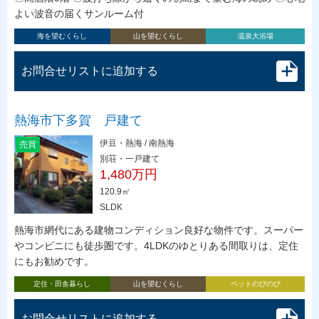
よい波音の届くサンルーム付
海を望むくらし
山を望むくらし
温泉大浴場
お問合せリストに追加する
熱海市下多賀 戸建て
伊豆・熱海 / 南熱海
売買
別荘・一戸建て
1,480万円
120.9㎡
SLDK
熱海市網代にある建物コンディション良好な物件です。スーパー
やコンビニにも徒歩圏です。4LDKのゆとりある間取りは、定住
にもお勧めです。
定住・田舎暮らし
山を望むくらし
ペットのびのび
お問合せリストに追加する