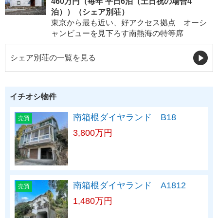
460万円（毎年 平日6泊（土日祝の場合4
泊））（シェア別荘）
東京から最も近い、好アクセス拠点 オーシ
ャンビューを見下ろす南熱海の特等席
シェア別荘の一覧を見る
イチオシ物件
南箱根ダイヤランド B18
売買
3,800万円
南箱根ダイヤランド A1812
売買
1,480万円