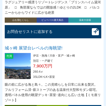
ラグジュアリー感漂うリゾートレジデンス「プリンスハイム湯河
原」 □ 角部屋ならではの開放感！ゆとりの2LDK □ バルコ
ニーからからワイドに広がる絶景
山を望むくらし
ビューバス/露天風呂
温泉大浴場
お問合せリストに追加する
城ヶ崎 展望台レベルの海眺望!
伊豆・熱海 / 川奈・富戸・城ヶ崎
売買
別荘・一戸建て
7,900万円
260.4㎡
3SLDK+LK+茶室
眼の前に広がる海と島々。この見晴らしを日常に出来る贅沢。
フルリフォーム済･薪ストーブのある温泉付大型和モダン邸宅。
透明パネル使用の眺望デッキ･茶室･道向にも広い土地【ミモ座リ
ゾート】