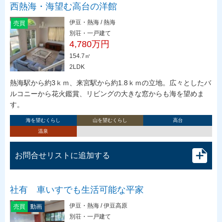
西熱海・海望む高台の洋館
伊豆・熱海 / 熱海
売買
別荘・一戸建て
4,780万円
154.7㎡
2LDK
熱海駅から約3ｋｍ、来宮駅から約1.8ｋｍの立地。広々としたバ
ルコニーから花火鑑賞、リビングの大きな窓からも海を望めま
す。
海を望むくらし
山を望むくらし
高台
温泉
お問合せリストに追加する
社有 車いすでも生活可能な平家
伊豆・熱海 / 伊豆高原
売買
動画
別荘・一戸建て