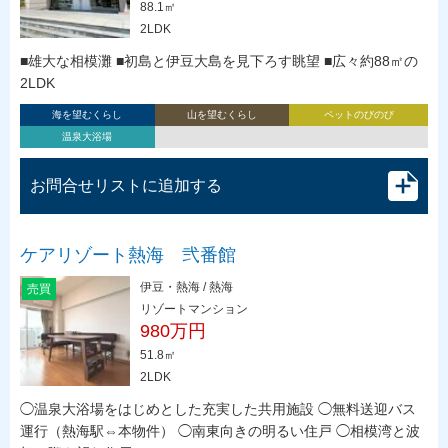
88.1㎡
2LDK
■雄大な相模灘 ■初島と伊豆大島を見下ろす眺望 ■広々約88㎡の
2LDK
海を望むくらし
山を望むくらし
ペットのびのび
温泉大浴場
お問合せリストに追加する
ケアリゾート熱海 弐番館
伊豆・熱海 / 熱海
売買
リゾートマンション
980万円
51.8㎡
2LDK
◯温泉大浴場をはじめとした充実した共用施設 ◯無料送迎バス
運行（熱海駅⇔本物件） ◯南東向きの明るい住戸 ◯相模湾と波