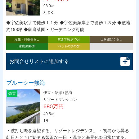
98.0㎡
3LDK
◆宇佐美駅まで徒歩１１分 ◆宇佐美海岸まで徒歩１３分 ◆敷地
約198坪 ◆家庭菜園・ガーデニング可能
定住・田舎暮らし
駅まで徒歩15分
山を望むくらし
家庭菜園/畑
ペットのびのび
お問合せリストに追加する
ブルーシー熱海
伊豆・熱海 / 熱海
売買
リゾートマンション
680万円
49.5㎡
1R
・波打ち際を遠望する、リゾートレジデンス。 ・初島から昇る
朝日とともに始まる贅沢な一日 ・温泉と海景色を日常にする。