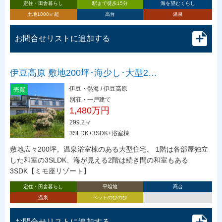
定住・田舎暮らし
駅まで徒歩15分
海を望むくらし
土地1000㎡超
高台
温泉
お問合せリストに追加する
伊豆高原 敷地200坪･海少し･大型2…
伊豆・熱海 / 伊豆高原
売買
別荘・一戸建て
1,480万円
299.2㎡
3SLDK+3SDK+浴室棟
敷地広々200坪。温泉浴室棟のある大型住宅。 1階は各部屋独立
した和室の3SLDK、海が見える2階は続き間の和室もある
3SDK【ミモ座リゾート】
定住・田舎暮らし
平坦地
高台
温泉
ペットのびのび
お問合せリストに追加する