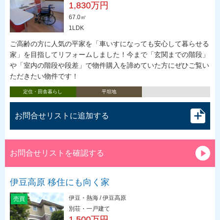
1,830万円
67.0㎡
1LDK
ご高齢の方に人気の平家を「車いすになっても安心して暮らせる
家」を目指してリフォームしました！今まで「玄関までの階段」
や「室内の階段や段差」で物件購入を諦めていた方にぜひご覧い
ただきたい物件です！
定住・田舎暮らし
平坦地
お問合せリストに追加する
お問合せリストを確認する
伊豆高原 移住にも向く家
伊豆・熱海 / 伊豆高原
売買
別荘・一戸建て
1,500万円