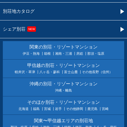
別荘地カタログ
シェア別荘
NEW
関東の別荘・リゾートマンション
伊豆・熱海
箱根
湘南・三浦
房総
那須・塩原
甲信越の別荘・リゾートマンション
軽井沢・草津
八ヶ岳・蓼科
富士山麓
その他長野（信州）
沖縄の別荘・リゾートマンション
沖縄・離島
そのほか別荘・リゾートマンション
北海道
福島
宮城
岩手
その他静岡
鹿児島
宮崎
関東〜甲信越エリアの別荘地