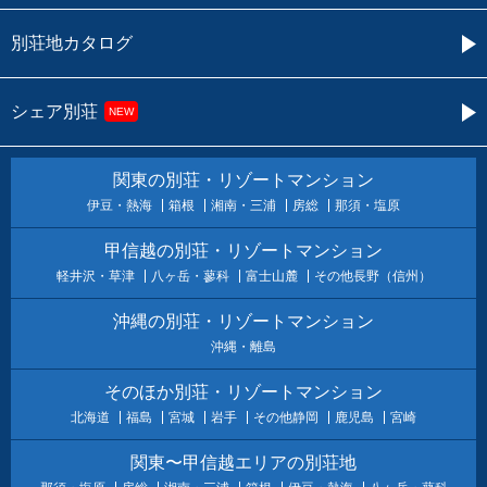
別荘地カタログ
シェア別荘
NEW
関東の別荘・リゾートマンション
伊豆・熱海
箱根
湘南・三浦
房総
那須・塩原
甲信越の別荘・リゾートマンション
軽井沢・草津
八ヶ岳・蓼科
富士山麓
その他長野（信州）
沖縄の別荘・リゾートマンション
沖縄・離島
そのほか別荘・リゾートマンション
北海道
福島
宮城
岩手
その他静岡
鹿児島
宮崎
関東〜甲信越エリアの別荘地