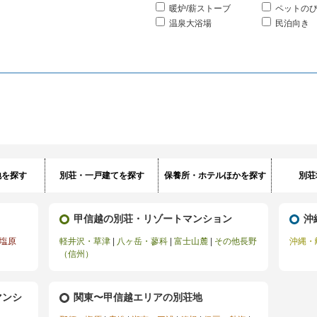
暖炉/薪ストーブ
ペットの
温泉大浴場
民泊向き
地を探す
別荘・一戸建てを探す
保養所・ホテルほかを探す
別荘
甲信越の別荘・リゾートマンション
沖
塩原
軽井沢・草津
|
八ヶ岳・蓼科
|
富士山麓
|
その他長野
沖縄・
（信州）
マンシ
関東〜甲信越エリアの別荘地