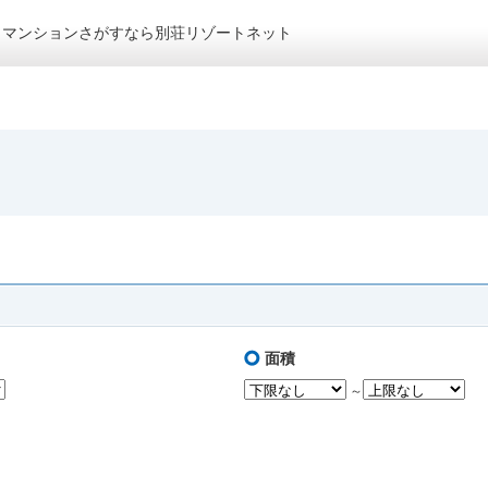
トマンションさがすなら別荘リゾートネット
面積
～