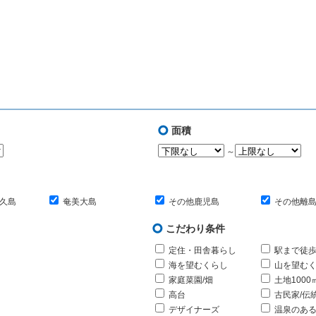
面積
～
久島
奄美大島
その他鹿児島
その他離
こだわり条件
定住・田舎暮らし
駅まで徒歩
海を望むくらし
山を望む
家庭菜園/畑
土地1000
高台
古民家/伝
デザイナーズ
温泉のあ