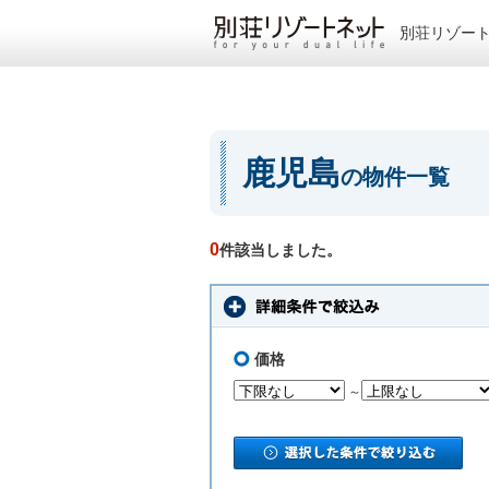
別荘リゾー
鹿児島
の物件一覧
0
件該当しました。
価格
～