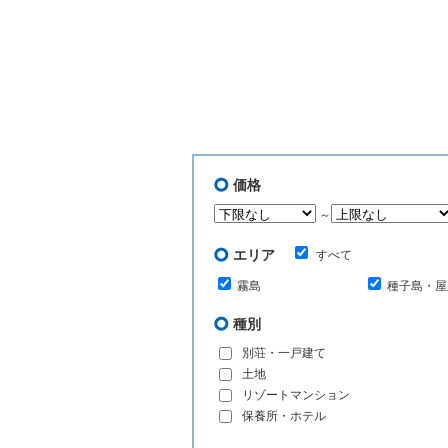
価格
～
エリア
すべて
霧島
種子島・屋
種別
別荘・一戸建て
土地
リゾートマンション
保養所・ホテル