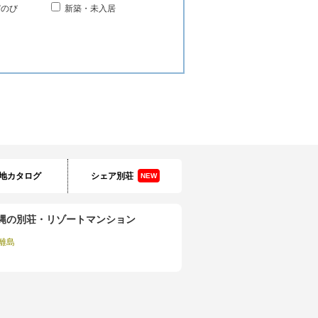
びのび
新築・未入居
地カタログ
シェア別荘
NEW
縄の別荘・リゾートマンション
離島