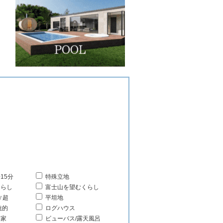
島
15分
特殊立地
くらし
富士山を望むくらし
㎡超
平坦地
統的
ログハウス
る家
ビューバス/露天風呂