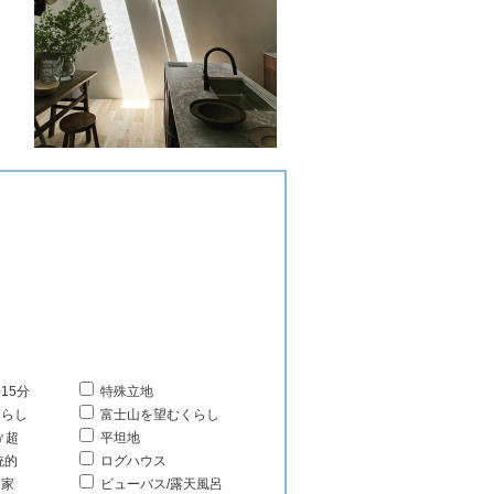
島
15分
特殊立地
くらし
富士山を望むくらし
㎡超
平坦地
統的
ログハウス
る家
ビューバス/露天風呂