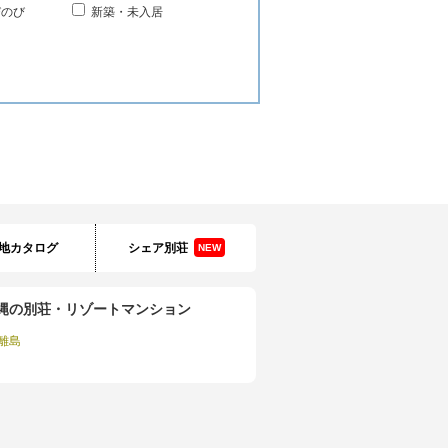
びのび
新築・未入居
地カタログ
シェア別荘
NEW
縄の別荘・リゾートマンション
離島