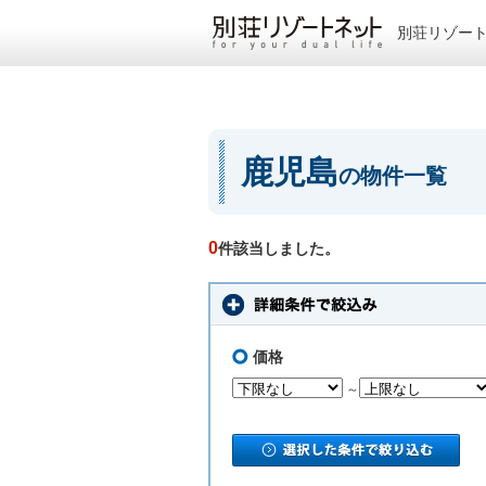
別荘リゾー
鹿児島
の物件一覧
0
件該当しました。
価格
～