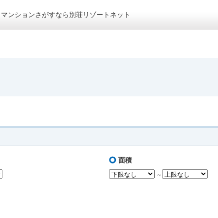
トマンションさがすなら別荘リゾートネット
面積
～