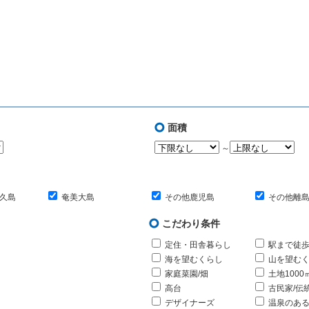
面積
～
久島
奄美大島
その他鹿児島
その他離
こだわり条件
定住・田舎暮らし
駅まで徒歩
海を望むくらし
山を望む
家庭菜園/畑
土地1000
高台
古民家/伝
デザイナーズ
温泉のあ