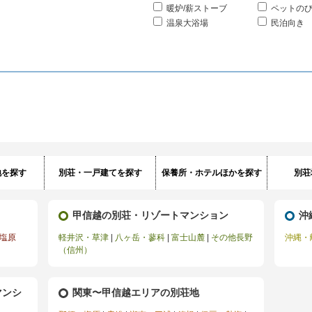
暖炉/薪ストーブ
ペットの
温泉大浴場
民泊向き
地を探す
別荘・一戸建てを探す
保養所・ホテルほかを探す
別荘
甲信越の別荘・リゾートマンション
沖
塩原
軽井沢・草津
|
八ヶ岳・蓼科
|
富士山麓
|
その他長野
沖縄・
（信州）
マンシ
関東〜甲信越エリアの別荘地