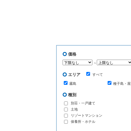
価格
～
エリア
すべて
霧島
種子島・屋
種別
別荘・一戸建て
土地
リゾートマンション
保養所・ホテル