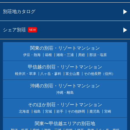
別荘地カタログ
シェア別荘
NEW
関東の別荘・リゾートマンション
伊豆・熱海
箱根
湘南・三浦
房総
那須・塩原
甲信越の別荘・リゾートマンション
軽井沢・草津
八ヶ岳・蓼科
富士山麓
その他長野（信州）
沖縄の別荘・リゾートマンション
沖縄・離島
そのほか別荘・リゾートマンション
北海道
福島
宮城
岩手
その他静岡
鹿児島
宮崎
関東〜甲信越エリアの別荘地