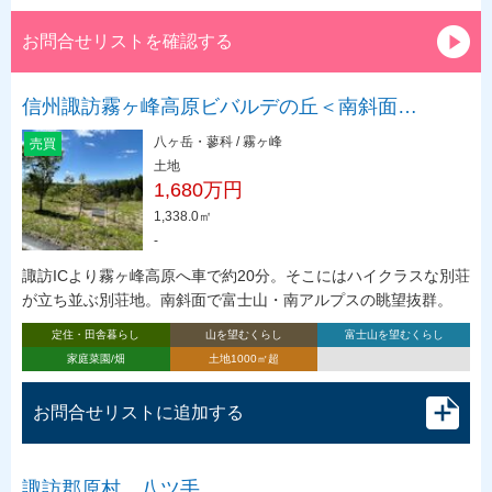
お問合せリストを確認する
信州諏訪霧ヶ峰高原ビバルデの丘＜南斜面…
八ヶ岳・蓼科 / 霧ヶ峰
売買
土地
1,680万円
1,338.0㎡
-
諏訪ICより霧ヶ峰高原へ車で約20分。そこにはハイクラスな別荘
が立ち並ぶ別荘地。南斜面で富士山・南アルプスの眺望抜群。
定住・田舎暮らし
山を望むくらし
富士山を望むくらし
家庭菜園/畑
土地1000㎡超
お問合せリストに追加する
諏訪郡原村 八ツ手