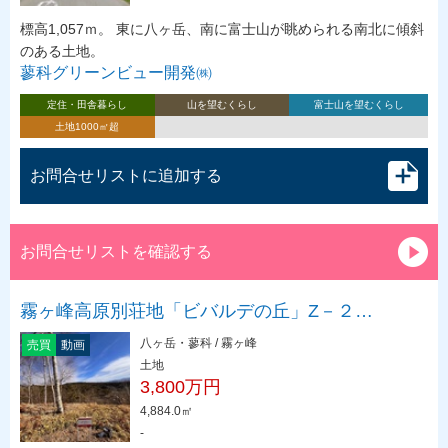
標高1,057ｍ。 東に八ヶ岳、南に富士山が眺められる南北に傾斜
のある土地。
蓼科グリーンビュー開発㈱
定住・田舎暮らし
山を望むくらし
富士山を望むくらし
土地1000㎡超
お問合せリストに追加する
お問合せリストを確認する
霧ヶ峰高原別荘地「ビバルデの丘」Z－２…
八ヶ岳・蓼科 / 霧ヶ峰
売買
動画
土地
3,800万円
4,884.0㎡
-