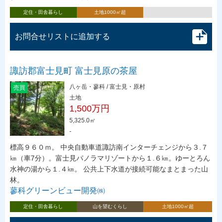
定住・田舎暮らし
土地1000㎡超
お問合せリストに追加する
諏訪郡富士見町 富士見原の茶屋
八ヶ岳・蓼科 / 富士見・原村
売買
土地
1,500万円
5,325.0㎡
-
標高９６０ｍ。 中央自動車道諏訪南インターチェンジから３.７
㎞（車7分）。富士見パノラマリゾートから１.６㎞。ゆーとろん
水神の湯から１.４㎞。 公共上下水道が接続可能なまとまった山
林。
蓼科グリーンビュー開発㈱
定住・田舎暮らし
山を望むくらし
土地1000㎡超