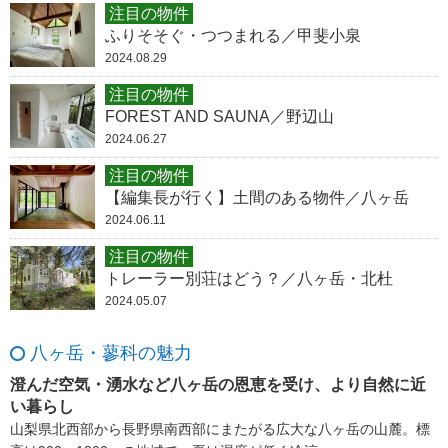
注目の物件
ふりそそぐ・つつまれる／甲斐小泉
2024.08.29
注目の物件
FOREST AND SAUNA／野辺山
2024.06.27
注目の物件
【編集長が行く】土間のある物件／八ヶ岳
2024.06.11
注目の物件
トレーラー別荘はどう？／八ヶ岳・北杜
2024.05.07
八ヶ岳・蓼科の魅力
澄んだ空気・湧水など八ヶ岳の恩恵を受け、より自然に近
い暮らし
山梨県北西部から長野県南西部にまたがる広大な八ヶ岳の山麓。標