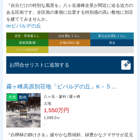
『自分だけの特別な風景を』八ヶ岳連峰全景が間近に迫る迫力の
ある区画です。全区画の東側に位置する特別感の高い敷地に別荘
を建ててみませんか。
㈱ビバルデの丘
定住・田舎暮らし
山を望むくらし
富士山を望むくらし
家庭菜園/畑
土地1000㎡超
高台
ペットのびのび
お問合せリストに追加する
霧ヶ峰高原別荘地「ビバルデの丘」K－５…
八ヶ岳・蓼科 / 霧ヶ峰
売買
動画
土地
1,550万円
1,098.0㎡
-
『白樺林の静けさを』緩やかな西傾斜、緑豊かなクマザサが足元