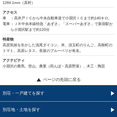
1284.1mm（原村）
アクセス
車
：高井戸ＩＣから中央自動車道で小淵沢ＩＣまで約140キロ。
電車
：ＪＲ中央本線特急「あずさ」「スーパーあずさ」で新宿駅か
ら小淵沢駅まで約120分
特産物
高原気候を生かした浅尾ダイコン、米、須玉町のりんご、高根町の
トマト、高原レタス、長坂のブルーベリが有名。
アクテビティ
小淵沢の乗馬、登山、農業（田んぼ・高原野菜）、木工・陶芸
ページの先頭に戻る
別荘・一戸建てを探す
別荘地・土地を探す