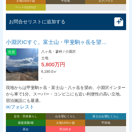
土地1000㎡超
平坦地
ログハウス
ペットのびのび
お問合せリストに追加する
小淵沢ICすぐ。富士山・甲斐駒ヶ岳を望…
八ヶ岳・蓼科 / 小淵沢
売買
土地
5,800万円
6,180.0㎡
-
現地からは甲斐駒ヶ岳・富士山・八ヶ岳を望め、小淵沢インター
から車で1分。スーパー・コンビニにも近い利便性の高い立地。
宿泊施設にも最適。
㈱フォレスト
定住・田舎暮らし
山を望むくらし
富士山を望むくらし
家庭菜園/畑
土地1000㎡超
平坦地
高台
民泊向き