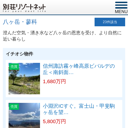
八ヶ岳・蓼科
23
件該当
澄んだ空気・湧き水など八ヶ岳の恩恵を受け、より自然に
近い暮らし
イチオシ物件
信州諏訪霧ヶ峰高原ビバルデの
売買
丘＜南斜面…
1,680万円
小淵沢ICすぐ。富士山・甲斐駒
売買
ヶ岳を望…
5,800万円