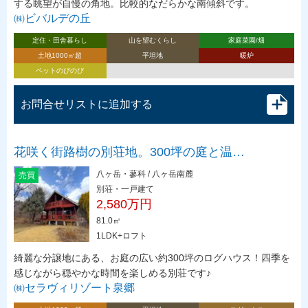
する眺望が自慢の角地。比較的なだらかな南傾斜です。
㈱ビバルデの丘
定住・田舎暮らし
山を望むくらし
家庭菜園/畑
土地1000㎡超
平坦地
暖炉
ペットのびのび
お問合せリストに追加する
花咲く街路樹の別荘地。300坪の庭と温…
八ヶ岳・蓼科 / 八ヶ岳南麓
売買
別荘・一戸建て
2,580万円
81.0㎡
1LDK+ロフト
綺麗な分譲地にある、お庭の広い約300坪のログハウス！四季を
感じながら穏やかな時間を楽しめる別荘です♪
㈱セラヴィリゾート泉郷