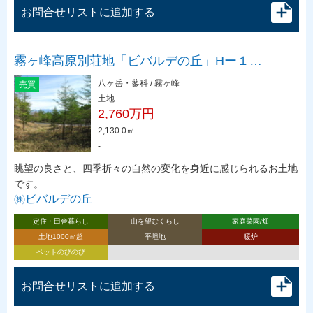
お問合せリストに追加する
霧ヶ峰高原別荘地「ビバルデの丘」Hー１…
八ヶ岳・蓼科 / 霧ヶ峰
売買
土地
2,760万円
2,130.0㎡
-
眺望の良さと、四季折々の自然の変化を身近に感じられるお土地
です。
㈱ビバルデの丘
定住・田舎暮らし
山を望むくらし
家庭菜園/畑
土地1000㎡超
平坦地
暖炉
ペットのびのび
お問合せリストに追加する