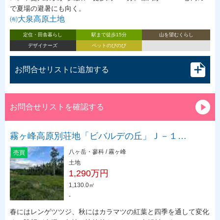
で夏場の避暑にも向く。
㈲大泉高原土地
定住・田舎暮らし
駅まで徒歩15分
山を望むくらし
デザイナーズ
ペットのびのび
お問合せリストに追加する
お問合せリストを確認する
霧ヶ峰高原別荘地「ビバルデの丘」Ｊ－１…
八ヶ岳・蓼科 / 霧ヶ峰
売買
土地
1,290万円
1,130.0㎡
-
春にはレンゲツツジ、秋にはカラマツの紅葉と四季を通して変化