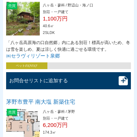
八ヶ岳・蓼科 / 野辺山・海ノ口
売買
別荘・一戸建て
1,100万円
40.6㎡
2SLDK
「八ヶ岳高原海の口自然郷」内にある別荘！標高が高いため、冬
は雪を楽しめ、夏は涼しく快適に過ごせる環境です。
㈱セラヴィリゾート泉郷
ペットのびのび
お問合せリストに追加する
茅野市豊平 南大塩 新築住宅
八ヶ岳・蓼科 / 茅野
売買
別荘・一戸建て
6,200万円
174.3㎡