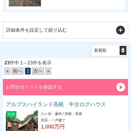
詳細条件を設定して絞り込む
23
件中 1～23件を表示
«
前へ
1
次へ
»
お問合せリストを確認する
アルプスハイランド高根 中古ログハウス
八ヶ岳・蓼科 / 高根・長坂
売買
別荘・一戸建て
1,000万円