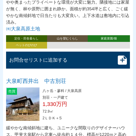
やや奥まったプライベートな環境が大変に魅力。隣接地には家屋
が無く、林や原野に囲まれ静か。面積が約354坪と広く、ごく緩
やかな南傾斜地で日当たりも大変良い。上下水道は敷地内に引込
済み。
㈲大泉高原土地
定住・田舎暮らし
山を望むくらし
家庭菜園/畑
ペットのびのび
お問合せリストに追加する
大泉町西井出 中古別荘
八ヶ岳・蓼科 / 大泉高原
売買
別荘・一戸建て
1,330万円
72.9㎡
2ＬＤＫ＋S
緩やかな南傾斜地に建ち、ユニークな間取りのデザイナーハウ
ス。甲斐大泉駅から北東へ徒歩約１４分。標高が1220ｍと高め