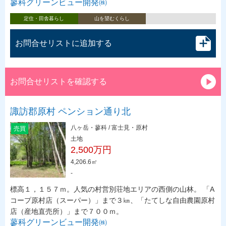
蓼科グリーンビュー開発㈱
定住・田舎暮らし
山を望むくらし
お問合せリストに追加する
お問合せリストを確認する
諏訪郡原村 ペンション通り北
八ヶ岳・蓼科 / 富士見・原村
売買
土地
2,500万円
4,206.6㎡
-
標高１，１５７ｍ。人気の村営別荘地エリアの西側の山林。 「A
コープ原村店（スーパー）」まで３㎞、「たてしな自由農園原村
店（産地直売所）」まで７００ｍ。
蓼科グリーンビュー開発㈱