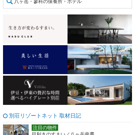
八ヶ岳・蓼科の保養所・ホテル
別荘リゾートネット 取材日記
注目の物件
目利きのすまい／八ヶ岳南麓