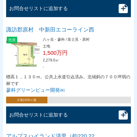
お問合せリストに追加する
諏訪郡原村 中新田エコーライン西
八ヶ岳・蓼科 / 富士見・原村
売買
土地
1,500万円
2,279.0㎡
-
標高１，１３０ｍ。公共上水道引込済み。北傾斜の７００坪弱の
林です
蓼科グリーンビュー開発㈱
土地1000㎡超
お問合せリストに追加する
アルプスハイランド清里（約220.22…