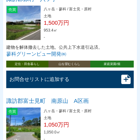
八ヶ岳・蓼科 / 富士見・原村
売買
土地
1,500万円
953.4㎡
-
建物を解体撤去した土地。公共上下水道引込済。
蓼科グリーンビュー開発㈱
定住・田舎暮らし
山を望むくらし
家庭菜園/畑
お問合せリストに追加する
諏訪郡富士見町 南原山 A区画
八ヶ岳・蓼科 / 富士見・原村
売買
土地
1,050万円
1,050.0㎡
-