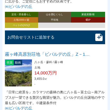
に広がる、ご定住にもおすすめの区画です。
㈱ビバルデの丘
定住・田舎暮らし
山を望むくらし
家庭菜園/畑
土地1000㎡超
平坦地
暖炉
ペットのびのび
お問合せリストに追加する
霧ヶ峰高原別荘地「ビバルデの丘」Z－1…
八ヶ岳・蓼科 / 霧ヶ峰
売買
動画
土地
14,000万円
3,455.0㎡
-
『日常に絶景を』カラマツの森林の奥に八ヶ岳～富士山～南アル
プスが一望できる贅沢な眺望が魅力。ビバルデの丘分譲地の中で
最も広い区画です。※建築条件付
㈱ビバルデの丘