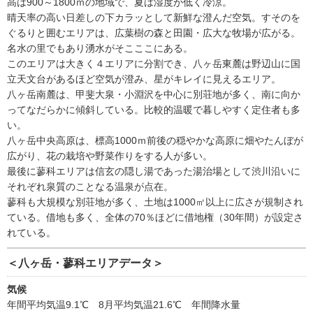
高は900～1800ｍの地域で、夏は湿度が低く冷涼。
晴天率の高い日差しの下カラッとして新鮮な澄んだ空気。すそのを
ぐるりと囲むエリアは、広葉樹の森と田園・広大な牧場が広がる。
名水の里でもあり湧水がそこここにある。
このエリアは大きく４エリアに分割でき、八ヶ岳東麓は野辺山に国
立天文台があるほど空気が澄み、星がキレイに見えるエリア。
八ヶ岳南麓は、甲斐大泉・小淵沢を中心に別荘地が多く、南に向か
ってなだらかに傾斜している。比較的温暖で暮しやすく定住者も多
い。
八ヶ岳中央高原は、標高1000ｍ前後の穏やかな高原に畑やたんぼが
広がり、花の栽培や野菜作りをする人が多い。
最後に蓼科エリアは信玄の隠し湯であった湯治場として渋川沿いに
それぞれ泉質のことなる温泉が点在。
蓼科も大規模な別荘地が多く、土地は1000㎡以上に広さが規制され
ている。借地も多く、全体の70％ほどに借地権（30年間）が設定さ
れている。
＜八ヶ岳・蓼科エリアデータ＞
気候
年間平均気温9.1℃ 8月平均気温21.6℃ 年間降水量