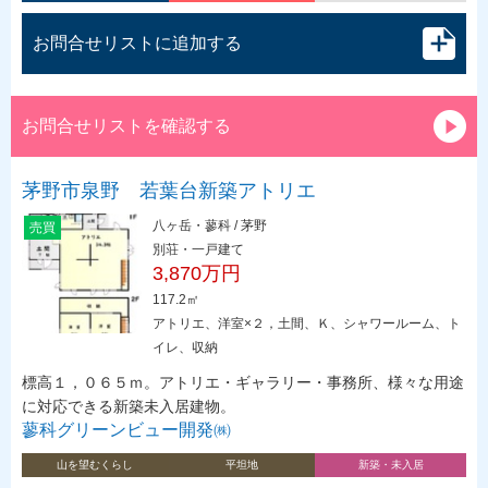
お問合せリストに追加する
お問合せリストを確認する
茅野市泉野 若葉台新築アトリエ
八ヶ岳・蓼科 / 茅野
売買
別荘・一戸建て
3,870万円
117.2㎡
アトリエ、洋室×２，土間、Ｋ、シャワールーム、ト
イレ、収納
標高１，０６５ｍ。アトリエ・ギャラリー・事務所、様々な用途
に対応できる新築未入居建物。
蓼科グリーンビュー開発㈱
山を望むくらし
平坦地
新築・未入居