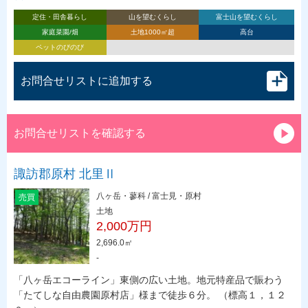
定住・田舎暮らし
山を望むくらし
富士山を望むくらし
家庭菜園/畑
土地1000㎡超
高台
ペットのびのび
お問合せリストに追加する
お問合せリストを確認する
諏訪郡原村 北里Ⅱ
八ヶ岳・蓼科 / 富士見・原村
売買
土地
2,000万円
2,696.0㎡
-
「八ヶ岳エコーライン」東側の広い土地。地元特産品で賑わう
「たてしな自由農園原村店」様まで徒歩６分。 （標高１，１２