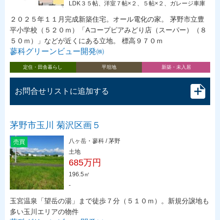
LDK３５帖、洋室７帖×２、５帖×２、ガレージ車庫
２０２５年１１月完成新築住宅。オール電化の家。 茅野市立豊
平小学校（５２０ｍ）「Aコープピアみどり店（スーパー）（８
５０ｍ）」などが近くにある立地。 標高９７０ｍ
蓼科グリーンビュー開発㈱
定住・田舎暮らし
平坦地
新築・未入居
お問合せリストに追加する
茅野市玉川 菊沢区画５
八ヶ岳・蓼科 / 茅野
売買
土地
685万円
196.5㎡
-
玉宮温泉「望岳の湯」まで徒歩７分（５１０ｍ）。新規分譲地も
多い玉川エリアの物件