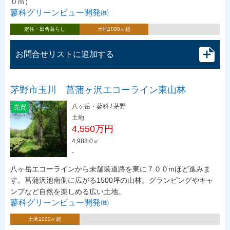
０ｍ）
蓼科グリーンビュー開発㈱
定住・田舎暮らし
土地1000㎡超
お問合せリストに追加する
茅野市玉川 菖蒲ヶ沢エコーライン東山林
八ヶ岳・蓼科 / 茅野
売買
土地
4,550万円
4,988.0㎡
-
八ヶ岳エコーラインから未舗装道路を東に７００mほど進みま
す。菖蒲沢池南側に広がる1500坪の山林。グランピングやキャ
ンプなど自然を楽しめる広い土地。
蓼科グリーンビュー開発㈱
土地1000㎡超