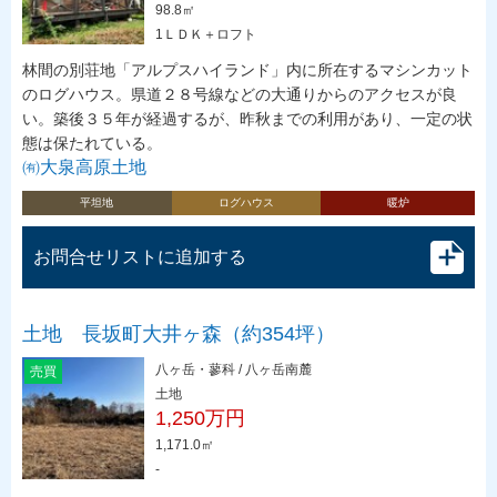
98.8㎡
1ＬＤＫ＋ロフト
林間の別荘地「アルプスハイランド」内に所在するマシンカット
のログハウス。県道２８号線などの大通りからのアクセスが良
い。築後３５年が経過するが、昨秋までの利用があり、一定の状
態は保たれている。
㈲大泉高原土地
平坦地
ログハウス
暖炉
お問合せリストに追加する
土地 長坂町大井ヶ森（約354坪）
八ヶ岳・蓼科 / 八ヶ岳南麓
売買
土地
1,250万円
1,171.0㎡
-