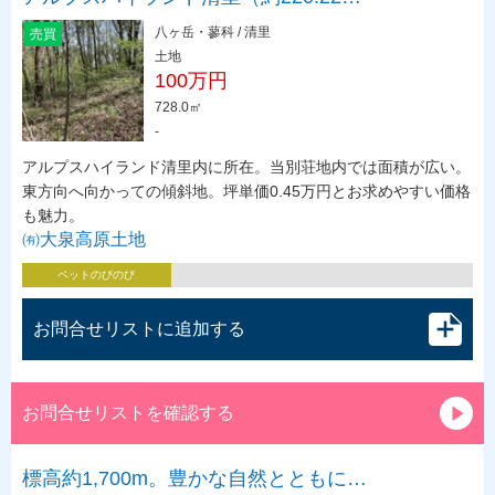
八ヶ岳・蓼科 / 清里
売買
土地
100万円
728.0㎡
-
アルプスハイランド清里内に所在。当別荘地内では面積が広い。
東方向へ向かっての傾斜地。坪単価0.45万円とお求めやすい価格
も魅力。
㈲大泉高原土地
ペットのびのび
お問合せリストに追加する
お問合せリストを確認する
標高約1,700m。豊かな自然とともに…