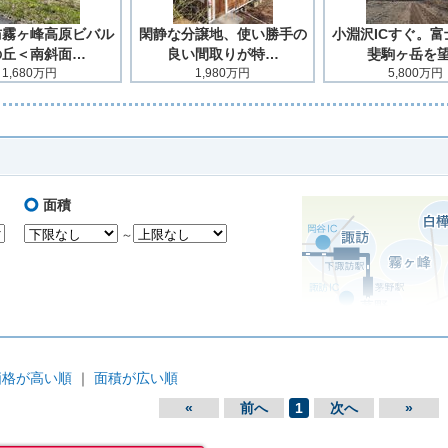
訪霧ヶ峰高原ビバル
閑静な分譲地、使い勝手の
小淵沢ICすぐ。富
の丘＜南斜面…
良い間取りが特…
斐駒ヶ岳を
1,680万円
1,980万円
5,800万円
面積
～
価格が高い順
｜
面積が広い順
«
前へ
1
次へ
»