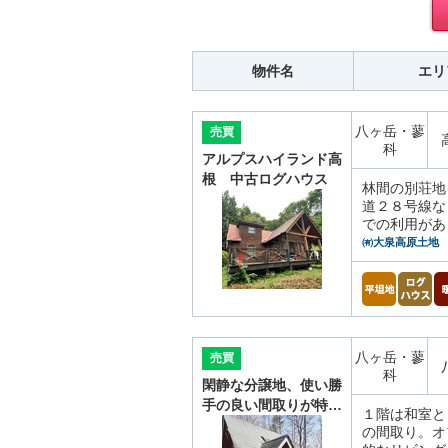
物件名
エリ
八ヶ岳・蓼
売買
科
アルプスハイランド高
根 中古ログハウス
林間の別荘地
道２８号線な
での利用があ
㈲大泉高原土地
八ヶ岳・蓼
売買
科
閑静な分譲地、使い勝
手の良い間取りが特…
１階は和室と
の間取り。オ