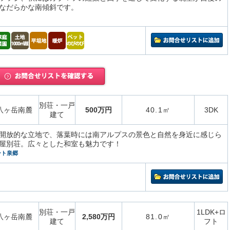
なだらかな南傾斜です。
別荘・一戸
八ヶ岳南麓
500万円
40.1㎡
3DK
建て
開放的な立地で、落葉時には南アルプスの景色と自然を身近に感じら
屋別荘。広々とした和室も魅力です！
ート泉郷
別荘・一戸
1LDK+ロ
八ヶ岳南麓
2,580万円
81.0㎡
建て
フト