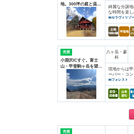
地。300坪の庭と温…
綺麗な分譲地
な時間を楽し
㈱セラヴィリゾ
八ヶ岳・蓼
売買
科
小淵沢ICすぐ。富士
山・甲斐駒ヶ岳を望…
現地からは甲
ーパー・コン
㈱フォレスト
売買