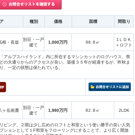
ア
種別
価格
面積
間取り
別荘・一戸
1ＬＤＫ
高根・長坂
1,000万円
98.8㎡
建て
＋ロフト
「アルプスハイランド」内に所在するマシンカットのログハウス。県
どの大通りからのアクセスが良い。築後３５年が経過するが、昨秋ま
り、一定の状態は保たれている。
別荘・一戸
八ヶ岳南麓
1,980万円
82.8㎡
2LDK
建て
リビング、２階は少し広めのロフトと和室という使い勝手の良い人気
プションとして１F和室をフローリングにすることで、より広く開放