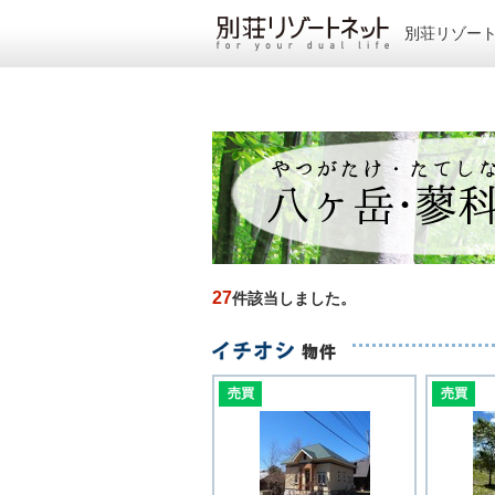
別荘リゾー
27
件該当しました。
売買
売買