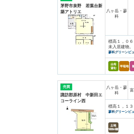
茅野市泉野 若葉台新
八ヶ岳・蓼
築アトリエ
科
標高１，０６
未入居建物。
蓼科グリーンビ
売買
八ヶ岳・蓼
富
科
諏訪郡原村 中新田エ
コーライン西
標高１，１３
蓼科グリーンビ