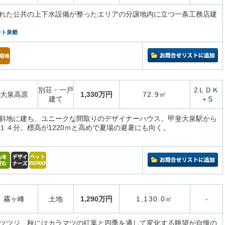
れた公共の上下水設備が整ったエリアの分譲地内に立つ一条工務店建
ート泉郷
別荘・一戸
2ＬＤＫ
大泉高原
1,330万円
72.9㎡
建て
＋S
斜地に建ち、ユニークな間取りのデザイナーハウス。甲斐大泉駅から
１４分。標高が1220ｍと高めで夏場の避暑にも向く。
霧ヶ峰
土地
1,290万円
1,130.0㎡
-
ツツジ、秋にはカラマツの紅葉と四季を通して変化する眺望が自慢の