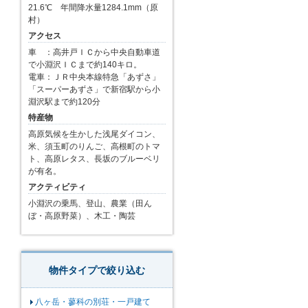
21.6℃ 年間降水量1284.1mm（原
村）
アクセス
車 ：高井戸ＩＣから中央自動車道
で小淵沢ＩＣまで約140キロ。
電車：ＪＲ中央本線特急「あずさ」
「スーパーあずさ」で新宿駅から小
淵沢駅まで約120分
特産物
高原気候を生かした浅尾ダイコン、
米、須玉町のりんご、高根町のトマ
ト、高原レタス、長坂のブルーベリ
が有名。
アクティビティ
小淵沢の乗馬、登山、農業（田ん
ぼ・高原野菜）、木工・陶芸
物件タイプで絞り込む
八ヶ岳・蓼科の別荘・一戸建て