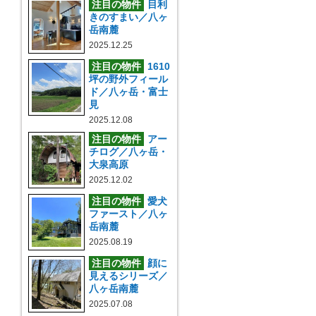
注目の物件
目利
きのすまい／八ヶ
岳南麓
2025.12.25
注目の物件
1610
坪の野外フィール
ド／八ヶ岳・富士
見
2025.12.08
注目の物件
アー
チログ／八ヶ岳・
大泉高原
2025.12.02
注目の物件
愛犬
ファースト／八ヶ
岳南麓
2025.08.19
注目の物件
顔に
見えるシリーズ／
八ヶ岳南麓
2025.07.08