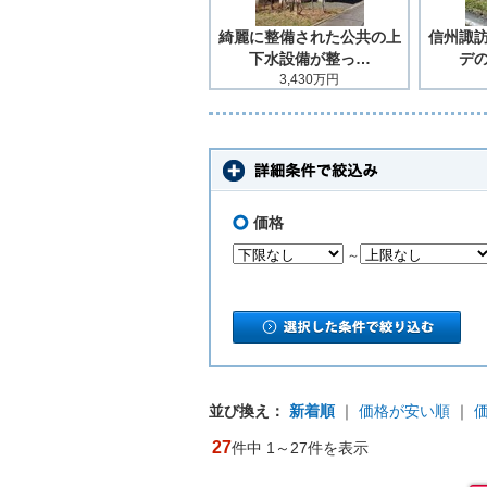
綺麗に整備された公共の上
信州諏
下水設備が整っ…
デ
3,430万円
価格
～
並び換え：
新着順
｜
価格が安い順
｜
27
件中 1～27件を表示