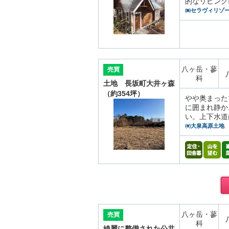
的なリビング
㈱セラヴィリゾ
八ヶ岳・蓼
売買
科
土地 長坂町大井ヶ森
（約354坪）
やや奥まった
に囲まれ静か
い。上下水道
㈲大泉高原土地
八ヶ岳・蓼
売買
科
綺麗に整備された公共