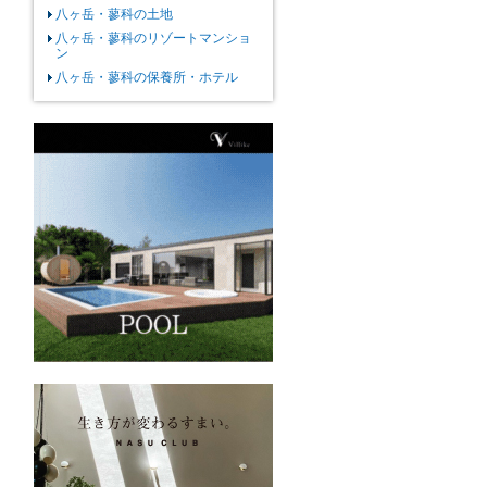
八ヶ岳・蓼科の土地
八ヶ岳・蓼科のリゾートマンショ
ン
八ヶ岳・蓼科の保養所・ホテル