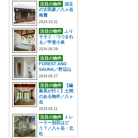
注目の物件
須玉
の古民家／八ヶ岳
南麓
2024.10.31
注目の物件
ふり
そそぐ・つつまれ
る／甲斐小泉
2024.08.29
注目の物件
FOREST AND
SAUNA／野辺山
2024.06.27
注目の物件
【編
集長が行く】土間
のある物件／八ヶ
岳
2024.06.11
注目の物件
トレ
ーラー別荘はど
う？／八ヶ岳・北
杜