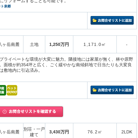
にリフォームすることも可能です。
ート泉郷
八ヶ岳南麓
土地
1,250万円
1,171.0㎡
-
プライベートな環境が大変に魅力。隣接地には家屋が無く、林や原野
。面積が約354坪と広く、ごく緩やかな南傾斜地で日当たりも大変良
は敷地内に引込済み。
別荘・一戸
八ヶ岳南麓
3,430万円
76.2㎡
2LDK
建て