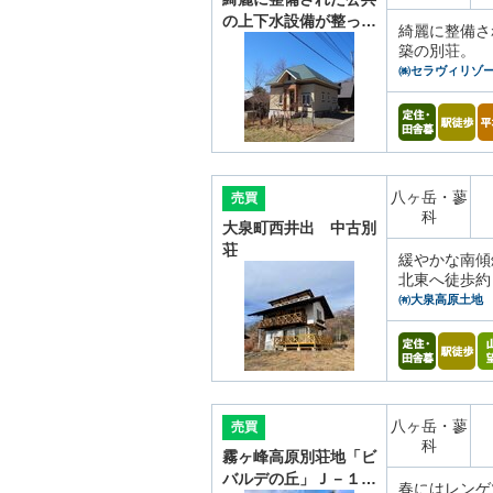
の上下水設備が整っ…
綺麗に整備さ
築の別荘。
㈱セラヴィリゾ
八ヶ岳・蓼
売買
科
大泉町西井出 中古別
荘
緩やかな南傾
北東へ徒歩約
㈲大泉高原土地
八ヶ岳・蓼
売買
科
霧ヶ峰高原別荘地「ビ
バルデの丘」Ｊ－１…
春にはレンゲ