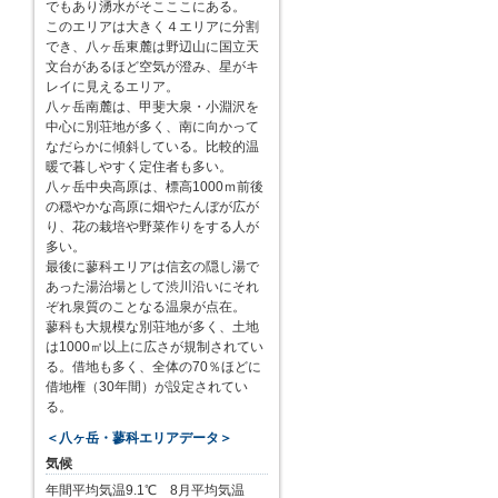
でもあり湧水がそこここにある。
このエリアは大きく４エリアに分割
でき、八ヶ岳東麓は野辺山に国立天
文台があるほど空気が澄み、星がキ
レイに見えるエリア。
八ヶ岳南麓は、甲斐大泉・小淵沢を
中心に別荘地が多く、南に向かって
なだらかに傾斜している。比較的温
暖で暮しやすく定住者も多い。
八ヶ岳中央高原は、標高1000ｍ前後
の穏やかな高原に畑やたんぼが広が
り、花の栽培や野菜作りをする人が
多い。
最後に蓼科エリアは信玄の隠し湯で
あった湯治場として渋川沿いにそれ
ぞれ泉質のことなる温泉が点在。
蓼科も大規模な別荘地が多く、土地
は1000㎡以上に広さが規制されてい
る。借地も多く、全体の70％ほどに
借地権（30年間）が設定されてい
る。
＜八ヶ岳・蓼科エリアデータ＞
気候
年間平均気温9.1℃ 8月平均気温