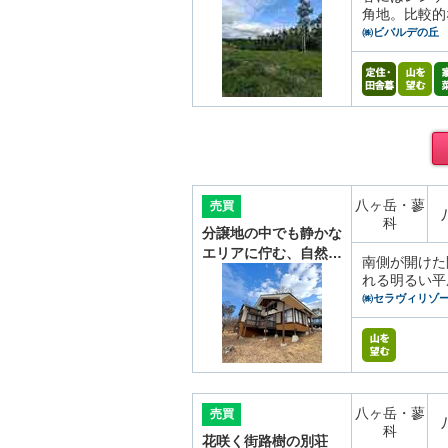
角地。比較的
㈱ビバルデの丘
八ヶ岳・蓼
売買
科
分譲地の中でも静かな
エリアに佇む、自然…
南側が開けた
れる明るい平
㈱セラヴィリゾ
八ヶ岳・蓼
売買
科
花咲く街路樹の別荘