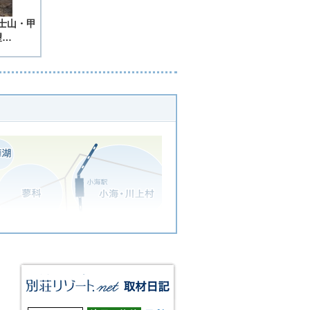
士山・甲
望…