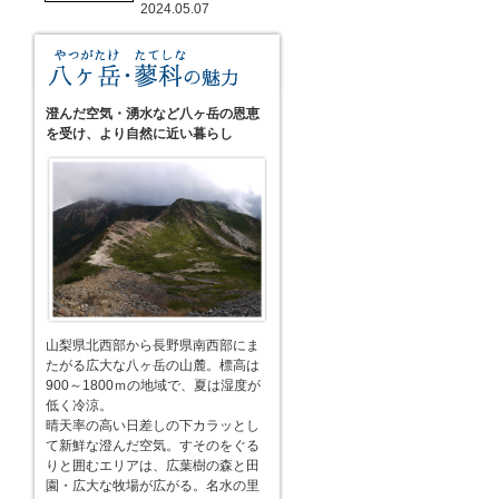
2024.05.07
澄んだ空気・湧水など八ヶ岳の恩恵
を受け、より自然に近い暮らし
山梨県北西部から長野県南西部にま
たがる広大な八ヶ岳の山麓。標高は
900～1800ｍの地域で、夏は湿度が
低く冷涼。
晴天率の高い日差しの下カラッとし
て新鮮な澄んだ空気。すそのをぐる
りと囲むエリアは、広葉樹の森と田
園・広大な牧場が広がる。名水の里