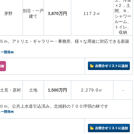
エ、洋室
×２，土
別荘・一戸
間、Ｋ、
茅野
3,870万円
117.2㎡
建て
シャワー
ルーム、
トイレ、
収納
５ｍ。アトリエ・ギャラリー・事務所、様々な用途に対応できる新築
ュー開発㈱
士見・原村
土地
1,500万円
2,279.0㎡
-
０ｍ。公共上水道引込済み。北傾斜の７００坪弱の林です
ュー開発㈱