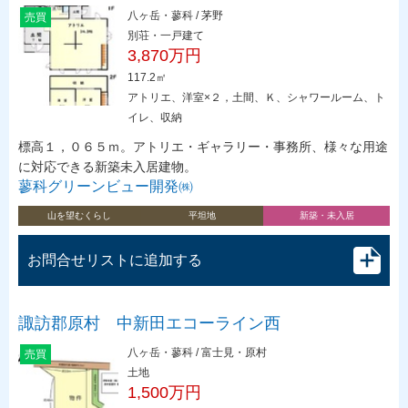
八ヶ岳・蓼科 / 茅野
売買
別荘・一戸建て
3,870万円
117.2㎡
アトリエ、洋室×２，土間、Ｋ、シャワールーム、ト
イレ、収納
標高１，０６５ｍ。アトリエ・ギャラリー・事務所、様々な用途
に対応できる新築未入居建物。
蓼科グリーンビュー開発㈱
山を望むくらし
平坦地
新築・未入居
お問合せリストに追加する
諏訪郡原村 中新田エコーライン西
八ヶ岳・蓼科 / 富士見・原村
売買
土地
1,500万円