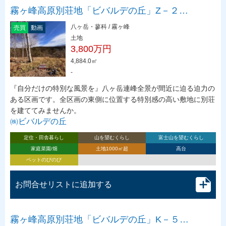
霧ヶ峰高原別荘地「ビバルデの丘」Z－２…
八ヶ岳・蓼科 / 霧ヶ峰
売買
動画
土地
3,800万円
4,884.0㎡
-
『自分だけの特別な風景を』八ヶ岳連峰全景が間近に迫る迫力の
ある区画です。全区画の東側に位置する特別感の高い敷地に別荘
を建ててみませんか。
㈱ビバルデの丘
定住・田舎暮らし
山を望むくらし
富士山を望むくらし
家庭菜園/畑
土地1000㎡超
高台
ペットのびのび
お問合せリストに追加する
霧ヶ峰高原別荘地「ビバルデの丘」K－５…