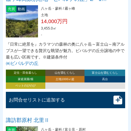
八ヶ岳・蓼科 / 霧ヶ峰
売買
動画
土地
14,000万円
3,455.0㎡
-
『日常に絶景を』カラマツの森林の奥に八ヶ岳～富士山～南アル
プスが一望できる贅沢な眺望が魅力。ビバルデの丘分譲地の中で
最も広い区画です。※建築条件付
㈱ビバルデの丘
定住・田舎暮らし
山を望むくらし
富士山を望むくらし
家庭菜園/畑
土地1000㎡超
高台
ペットのびのび
お問合せリストに追加する
諏訪郡原村 北里Ⅱ
八ヶ岳・蓼科 / 富士見・原村
売買