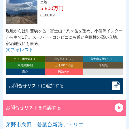
土地
5,800万円
6,180.0㎡
-
現地からは甲斐駒ヶ岳・富士山・八ヶ岳を望め、小淵沢インター
から車で1分。スーパー・コンビニにも近い利便性の高い立地。
宿泊施設にも最適。
㈱フォレスト
定住・田舎暮らし
山を望むくらし
富士山を望むくらし
家庭菜園/畑
土地1000㎡超
平坦地
高台
民泊向き
お問合せリストに追加する
お問合せリストを確認する
茅野市泉野 若葉台新築アトリエ