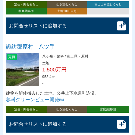
定住・田舎暮らし
山を望むくらし
富士山を望むくらし
家庭菜園/畑
土地1000㎡超
お問合せリストに追加する
諏訪郡原村 八ツ手
八ヶ岳・蓼科 / 富士見・原村
売買
土地
1,500万円
953.4㎡
-
建物を解体撤去した土地。公共上下水道引込済。
蓼科グリーンビュー開発㈱
定住・田舎暮らし
山を望むくらし
家庭菜園/畑
お問合せリストに追加する