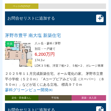
ペットのびのび
お問合せリストに追加する
茅野市豊平 南大塩 新築住宅
八ヶ岳・蓼科 / 茅野
売買
別荘・一戸建て
6,200万円
174.3㎡
LDK３５帖、洋室７帖×２、５帖×２、ガレージ車庫
２０２５年１１月完成新築住宅。オール電化の家。 茅野市立豊
平小学校（５２０ｍ）「Aコープピアみどり店（スーパー）（８
５０ｍ）」などが近くにある立地。 標高９７０ｍ
蓼科グリーンビュー開発㈱
定住・田舎暮らし
平坦地
新築・未入居
お問合せリストに追加する