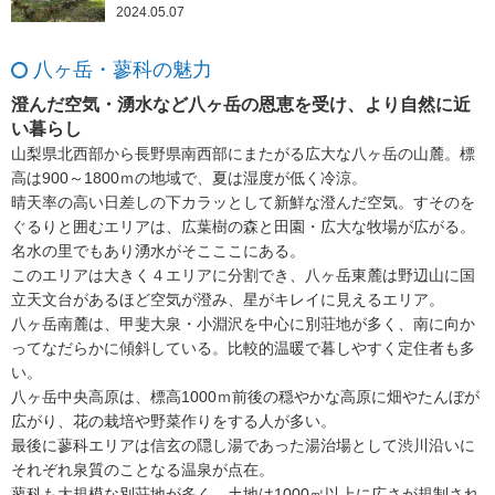
2024.05.07
八ヶ岳・蓼科の魅力
澄んだ空気・湧水など八ヶ岳の恩恵を受け、より自然に近
い暮らし
山梨県北西部から長野県南西部にまたがる広大な八ヶ岳の山麓。標
高は900～1800ｍの地域で、夏は湿度が低く冷涼。
晴天率の高い日差しの下カラッとして新鮮な澄んだ空気。すそのを
ぐるりと囲むエリアは、広葉樹の森と田園・広大な牧場が広がる。
名水の里でもあり湧水がそこここにある。
このエリアは大きく４エリアに分割でき、八ヶ岳東麓は野辺山に国
立天文台があるほど空気が澄み、星がキレイに見えるエリア。
八ヶ岳南麓は、甲斐大泉・小淵沢を中心に別荘地が多く、南に向か
ってなだらかに傾斜している。比較的温暖で暮しやすく定住者も多
い。
八ヶ岳中央高原は、標高1000ｍ前後の穏やかな高原に畑やたんぼが
広がり、花の栽培や野菜作りをする人が多い。
最後に蓼科エリアは信玄の隠し湯であった湯治場として渋川沿いに
それぞれ泉質のことなる温泉が点在。
蓼科も大規模な別荘地が多く、土地は1000㎡以上に広さが規制され