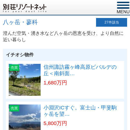
八ヶ岳・蓼科
27
件該当
澄んだ空気・湧き水など八ヶ岳の恩恵を受け、より自然に
近い暮らし
イチオシ物件
信州諏訪霧ヶ峰高原ビバルデの
売買
丘＜南斜面…
1,680万円
小淵沢ICすぐ。富士山・甲斐駒
売買
ヶ岳を望…
5,800万円