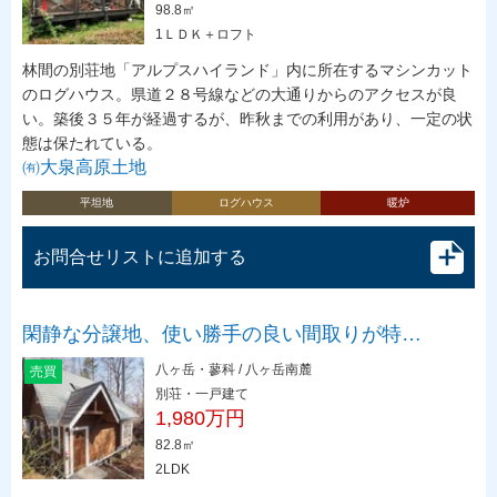
98.8㎡
1ＬＤＫ＋ロフト
林間の別荘地「アルプスハイランド」内に所在するマシンカット
のログハウス。県道２８号線などの大通りからのアクセスが良
い。築後３５年が経過するが、昨秋までの利用があり、一定の状
態は保たれている。
㈲大泉高原土地
平坦地
ログハウス
暖炉
お問合せリストに追加する
閑静な分譲地、使い勝手の良い間取りが特…
八ヶ岳・蓼科 / 八ヶ岳南麓
売買
別荘・一戸建て
1,980万円
82.8㎡
2LDK