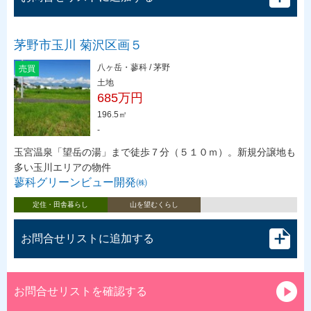
茅野市玉川 菊沢区画５
八ヶ岳・蓼科 / 茅野
売買
土地
685万円
196.5㎡
-
玉宮温泉「望岳の湯」まで徒歩７分（５１０ｍ）。新規分譲地も
多い玉川エリアの物件
蓼科グリーンビュー開発㈱
定住・田舎暮らし
山を望むくらし
お問合せリストに追加する
お問合せリストを確認する