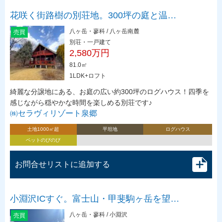
花咲く街路樹の別荘地。300坪の庭と温…
八ヶ岳・蓼科 / 八ヶ岳南麓
売買
別荘・一戸建て
2,580万円
81.0㎡
1LDK+ロフト
綺麗な分譲地にある、お庭の広い約300坪のログハウス！四季を
感じながら穏やかな時間を楽しめる別荘です♪
㈱セラヴィリゾート泉郷
土地1000㎡超
平坦地
ログハウス
ペットのびのび
お問合せリストに追加する
小淵沢ICすぐ。富士山・甲斐駒ヶ岳を望…
八ヶ岳・蓼科 / 小淵沢
売買