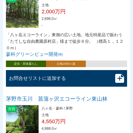
土地
2,000万円
2,696.0㎡
-
「八ヶ岳エコーライン」東側の広い土地。地元特産品で賑わう
「たてしな自由農園原村店」様まで徒歩６分。 （標高１，１２
０ｍ）
蓼科グリーンビュー開発㈱
定住・田舎暮らし
土地1000㎡超
お問合せリストに追加する
茅野市玉川 菖蒲ヶ沢エコーライン東山林
八ヶ岳・蓼科 / 茅野
売買
土地
4,550万円
4,988.0㎡