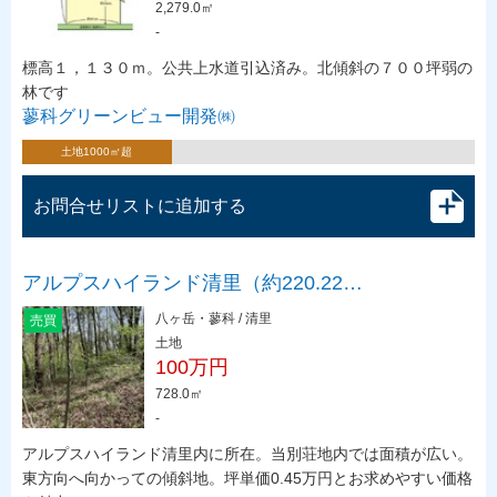
2,279.0㎡
-
標高１，１３０ｍ。公共上水道引込済み。北傾斜の７００坪弱の
林です
蓼科グリーンビュー開発㈱
土地1000㎡超
お問合せリストに追加する
アルプスハイランド清里（約220.22…
八ヶ岳・蓼科 / 清里
売買
土地
100万円
728.0㎡
-
アルプスハイランド清里内に所在。当別荘地内では面積が広い。
東方向へ向かっての傾斜地。坪単価0.45万円とお求めやすい価格