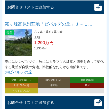
お問合せリストに追加する
霧ヶ峰高原別荘地「ビバルデの丘」Ｊ－１…
八ヶ岳・蓼科 / 霧ヶ峰
売買
土地
1,290万円
1,130.0㎡
-
春にはレンゲツツジ、秋にはカラマツの紅葉と四季を通して変化
する眺望が自慢の角地。比較的なだらかな南傾斜です。
㈱ビバルデの丘
定住・田舎暮らし
山を望むくらし
家庭菜園/畑
土地1000㎡超
平坦地
暖炉
ペットのびのび
お問合せリストに追加する