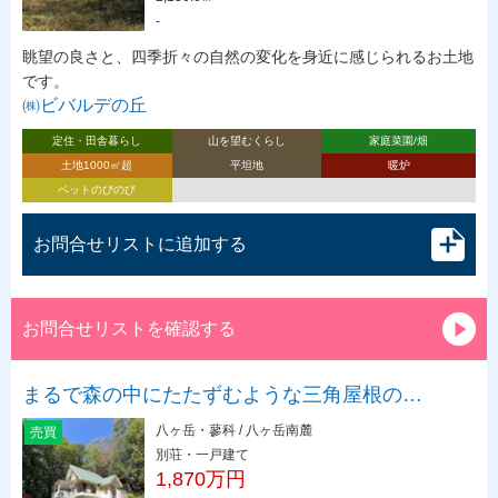
-
眺望の良さと、四季折々の自然の変化を身近に感じられるお土地
です。
㈱ビバルデの丘
定住・田舎暮らし
山を望むくらし
家庭菜園/畑
土地1000㎡超
平坦地
暖炉
ペットのびのび
お問合せリストに追加する
お問合せリストを確認する
まるで森の中にたたずむような三角屋根の…
八ヶ岳・蓼科 / 八ヶ岳南麓
売買
別荘・一戸建て
1,870万円