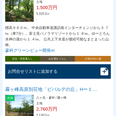
土地
1,500万円
5,325.0㎡
-
標高９６０ｍ。 中央自動車道諏訪南インターチェンジから３.７
㎞（車7分）。富士見パノラマリゾートから１.６㎞。ゆーとろん
水神の湯から１.４㎞。 公共上下水道が接続可能なまとまった山
林。
蓼科グリーンビュー開発㈱
定住・田舎暮らし
山を望むくらし
土地1000㎡超
お問合せリストに追加する
霧ヶ峰高原別荘地「ビバルデの丘」Hー１…
八ヶ岳・蓼科 / 霧ヶ峰
売買
土地
2,760万円
2,130.0㎡