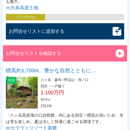
も魅力。
㈲大泉高原土地
ペットのびのび
お問合せリストに追加する
お問合せリストを確認する
標高約1,700m。豊かな自然とともに…
八ヶ岳・蓼科 / 野辺山・海ノ口
売買
別荘・一戸建て
1,100万円
40.6㎡
2SLDK
「八ヶ岳高原海の口自然郷」内にある別荘！標高が高いため、冬
は雪を楽しめ、夏は涼しく快適に過ごせる環境です。
㈱セラヴィリゾート泉郷