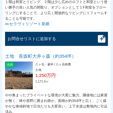
１階は和室とリビング、２階は少し広めのロフトと和室という使
い勝手の良い人気の間取り。オプションとして１F和室をフロー
リングにすることで、より広く開放的なリビングにリフォームす
ることも可能です。
㈱セラヴィリゾート泉郷
お問合せリストに追加する
土地 長坂町大井ヶ森（約354坪）
八ヶ岳・蓼科 / 八ヶ岳南麓
売買
土地
1,250万円
1,171.0㎡
-
やや奥まったプライベートな環境が大変に魅力。隣接地には家屋
が無く、林や原野に囲まれ静か。面積が約354坪と広く、ごく緩
やかな南傾斜地で日当たりも大変良い。上下水道は敷地内に引込
済み。