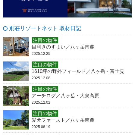
別荘リゾートネット 取材日記
注目の物件
目利きのすまい／八ヶ岳南麓
2025.12.25
注目の物件
1610坪の野外フィールド／八ヶ岳・富士見
2025.12.08
注目の物件
アーチログ／八ヶ岳・大泉高原
2025.12.02
注目の物件
愛犬ファースト／八ヶ岳南麓
2025.08.19