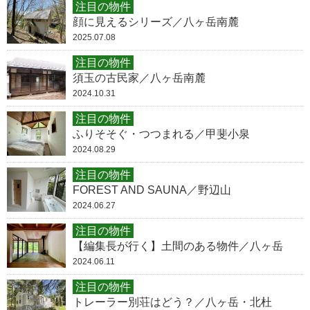
注目の物件
顔に見えるシリーズ／八ヶ岳南麓
2025.07.08
注目の物件
須玉の古民家／八ヶ岳南麓
2024.10.31
注目の物件
ふりそそぐ・つつまれる／甲斐小泉
2024.08.29
注目の物件
FOREST AND SAUNA／野辺山
2024.06.27
注目の物件
【編集長が行く】土間のある物件／八ヶ岳
2024.06.11
注目の物件
トレーラー別荘はどう？／八ヶ岳・北杜