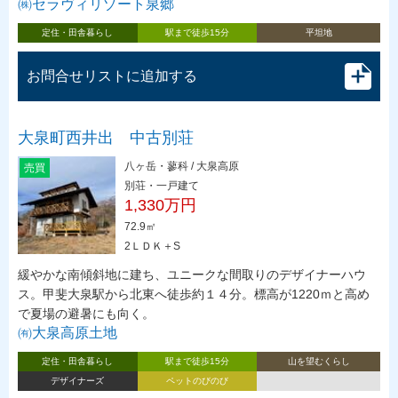
㈱セラヴィリゾート泉郷
定住・田舎暮らし
駅まで徒歩15分
平坦地
お問合せリストに追加する
大泉町西井出 中古別荘
八ヶ岳・蓼科 / 大泉高原
売買
別荘・一戸建て
1,330万円
72.9㎡
2ＬＤＫ＋S
緩やかな南傾斜地に建ち、ユニークな間取りのデザイナーハウ
ス。甲斐大泉駅から北東へ徒歩約１４分。標高が1220ｍと高め
で夏場の避暑にも向く。
㈲大泉高原土地
定住・田舎暮らし
駅まで徒歩15分
山を望むくらし
デザイナーズ
ペットのびのび