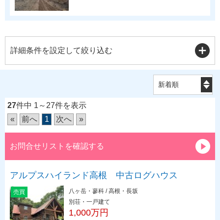
詳細条件を設定して絞り込む
27
件中 1～27件を表示
«
前へ
1
次へ
»
お問合せリストを確認する
アルプスハイランド高根 中古ログハウス
八ヶ岳・蓼科 / 高根・長坂
売買
別荘・一戸建て
1,000万円