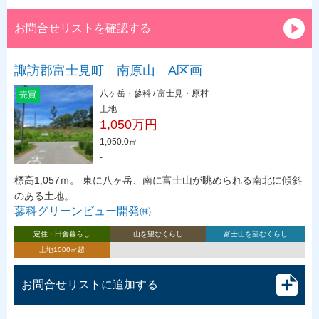
お問合せリストを確認する
諏訪郡富士見町 南原山 A区画
八ヶ岳・蓼科 / 富士見・原村
売買
土地
1,050万円
1,050.0㎡
-
標高1,057ｍ。 東に八ヶ岳、南に富士山が眺められる南北に傾斜
のある土地。
蓼科グリーンビュー開発㈱
定住・田舎暮らし
山を望むくらし
富士山を望むくらし
土地1000㎡超
お問合せリストに追加する