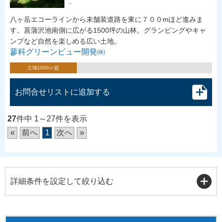
-
八ヶ岳エコーラインから未舗装道路を東に７００mほど進みま
す。菖蒲沢池南側に広がる1500坪の山林。グランピングやキャ
ンプなど自然を楽しめる広い土地。
蓼科グリーンビュー開発㈱
土地1000㎡超
お問合せリストに追加する
27
件中 1～27件を表示
«
前へ
1
次へ
»
詳細条件を設定して絞り込む