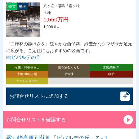
八ヶ岳・蓼科 / 霧ヶ峰
売買
動画
土地
1,550万円
1,098.0㎡
-
『白樺林の静けさを』緩やかな西傾斜、緑豊かなクマザサが足元
に広がる、ご定住にもおすすめの区画です。
㈱ビバルデの丘
定住・田舎暮らし
山を望むくらし
家庭菜園/畑
土地1000㎡超
平坦地
暖炉
ペットのびのび
お問合せリストに追加する
お問合せリストを確認する
霧ヶ峰高原別荘地「ビバルデの丘」Z－1…