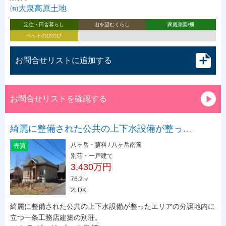
㈲大泉高原土地
定住・田舎暮らし
山を望むくらし
家庭菜園/畑
ペットのびのび
お問合せリストに追加する
お問合せリストを確認する
綺麗に整備された公共の上下水設備が整っ…
八ヶ岳・蓼科 / 八ヶ岳南麓
売買
別荘・一戸建て
3,430万円
76.2㎡
2LDK
綺麗に整備された公共の上下水設備が整ったエリアの分譲地内に
立つ一条工務店建築の別荘。