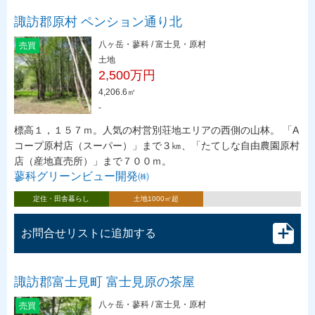
諏訪郡原村 ペンション通り北
八ヶ岳・蓼科 / 富士見・原村
売買
土地
2,500万円
4,206.6㎡
-
標高１，１５７ｍ。人気の村営別荘地エリアの西側の山林。 「A
コープ原村店（スーパー）」まで３㎞、「たてしな自由農園原村
店（産地直売所）」まで７００ｍ。
蓼科グリーンビュー開発㈱
定住・田舎暮らし
土地1000㎡超
お問合せリストに追加する
諏訪郡富士見町 富士見原の茶屋
八ヶ岳・蓼科 / 富士見・原村
売買