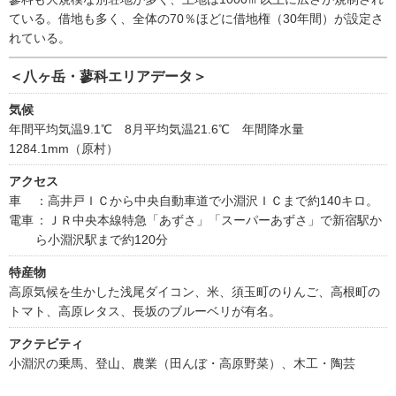
ている。借地も多く、全体の70％ほどに借地権（30年間）が設定さ
れている。
＜八ヶ岳・蓼科エリアデータ＞
気候
年間平均気温9.1℃ 8月平均気温21.6℃ 年間降水量
1284.1mm（原村）
アクセス
車
：高井戸ＩＣから中央自動車道で小淵沢ＩＣまで約140キロ。
電車
：ＪＲ中央本線特急「あずさ」「スーパーあずさ」で新宿駅か
ら小淵沢駅まで約120分
特産物
高原気候を生かした浅尾ダイコン、米、須玉町のりんご、高根町の
トマト、高原レタス、長坂のブルーベリが有名。
アクテビティ
小淵沢の乗馬、登山、農業（田んぼ・高原野菜）、木工・陶芸