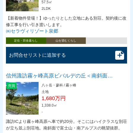
57.5㎡
2LDK
【新着物件登場！】ゆったりとした立地にある別荘。契約後に改
修工事を行い引き渡いします。
㈱セラヴィリゾート泉郷
定住・田舎暮らし
山を望むくらし
お問合せリストに追加する
信州諏訪霧ヶ峰高原ビバルデの丘＜南斜面…
八ヶ岳・蓼科 / 霧ヶ峰
売買
土地
1,680万円
1,338.0㎡
-
諏訪ICより霧ヶ峰高原へ車で約20分。そこにはハイクラスな別荘
が立ち並ぶ別荘地。南斜面で富士山・南アルプスの眺望抜群。