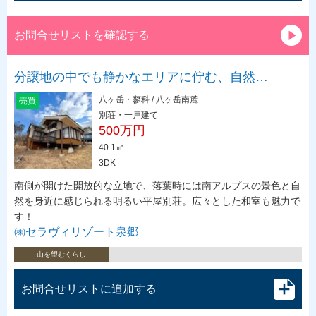
お問合せリストを確認する
分譲地の中でも静かなエリアに佇む、自然…
八ヶ岳・蓼科 / 八ヶ岳南麓
売買
別荘・一戸建て
500万円
40.1㎡
3DK
南側が開けた開放的な立地で、落葉時には南アルプスの景色と自
然を身近に感じられる明るい平屋別荘。広々とした和室も魅力で
す！
㈱セラヴィリゾート泉郷
山を望むくらし
お問合せリストに追加する