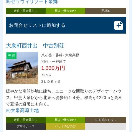
㈱セラヴィリゾート泉郷
定住・田舎暮らし
駅まで徒歩15分
平坦地
お問合せリストに追加する
大泉町西井出 中古別荘
八ヶ岳・蓼科 / 大泉高原
売買
別荘・一戸建て
1,330万円
72.9㎡
2ＬＤＫ＋S
緩やかな南傾斜地に建ち、ユニークな間取りのデザイナーハウ
ス。甲斐大泉駅から北東へ徒歩約１４分。標高が1220ｍと高め
で夏場の避暑にも向く。
㈲大泉高原土地
定住・田舎暮らし
駅まで徒歩15分
山を望むくらし
デザイナーズ
ペットのびのび