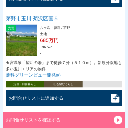
茅野市玉川 菊沢区画５
八ヶ岳・蓼科 / 茅野
売買
土地
685万円
196.5㎡
-
玉宮温泉「望岳の湯」まで徒歩７分（５１０ｍ）。新規分譲地も
多い玉川エリアの物件
蓼科グリーンビュー開発㈱
定住・田舎暮らし
山を望むくらし
お問合せリストに追加する
お問合せリストを確認する