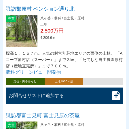
諏訪郡原村 ペンション通り北
八ヶ岳・蓼科 / 富士見・原村
売買
土地
2,500万円
4,206.6㎡
-
標高１，１５７ｍ。人気の村営別荘地エリアの西側の山林。 「A
コープ原村店（スーパー）」まで３㎞、「たてしな自由農園原村
店（産地直売所）」まで７００ｍ。
蓼科グリーンビュー開発㈱
定住・田舎暮らし
土地1000㎡超
お問合せリストに追加する
諏訪郡富士見町 富士見原の茶屋
八ヶ岳・蓼科 / 富士見・原村
売買