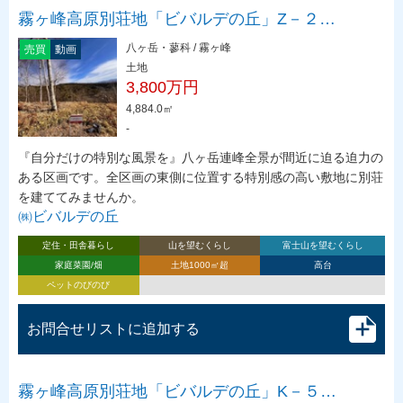
霧ヶ峰高原別荘地「ビバルデの丘」Z－２…
八ヶ岳・蓼科 / 霧ヶ峰
売買
動画
土地
3,800万円
4,884.0㎡
-
『自分だけの特別な風景を』八ヶ岳連峰全景が間近に迫る迫力の
ある区画です。全区画の東側に位置する特別感の高い敷地に別荘
を建ててみませんか。
㈱ビバルデの丘
定住・田舎暮らし
山を望むくらし
富士山を望むくらし
家庭菜園/畑
土地1000㎡超
高台
ペットのびのび
お問合せリストに追加する
霧ヶ峰高原別荘地「ビバルデの丘」K－５…