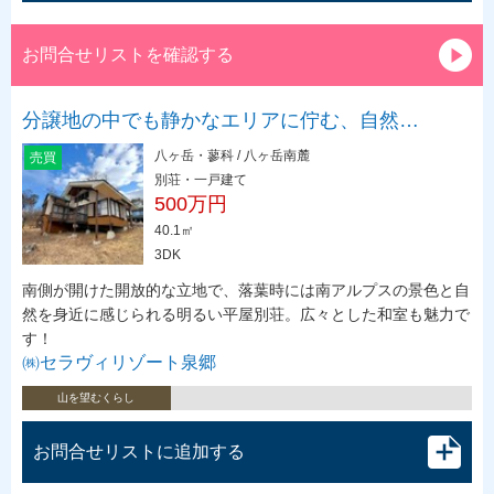
お問合せリストを確認する
分譲地の中でも静かなエリアに佇む、自然…
八ヶ岳・蓼科 / 八ヶ岳南麓
売買
別荘・一戸建て
500万円
40.1㎡
3DK
南側が開けた開放的な立地で、落葉時には南アルプスの景色と自
然を身近に感じられる明るい平屋別荘。広々とした和室も魅力で
す！
㈱セラヴィリゾート泉郷
山を望むくらし
お問合せリストに追加する