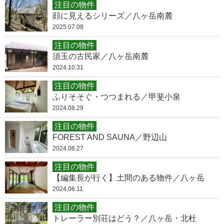
注目の物件
顔に見えるシリーズ／八ヶ岳南麓
2025.07.08
注目の物件
須玉の古民家／八ヶ岳南麓
2024.10.31
注目の物件
ふりそそぐ・つつまれる／甲斐小泉
2024.08.29
注目の物件
FOREST AND SAUNA／野辺山
2024.06.27
注目の物件
【編集長が行く】土間のある物件／八ヶ岳
2024.06.11
注目の物件
トレーラー別荘はどう？／八ヶ岳・北杜