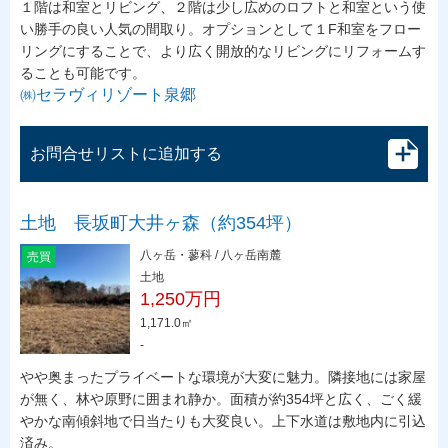
１階は和室とリビング、２階は少し広めのロフトと和室という使
い勝手の良い人気の間取り。オプションとして１F和室をフロー
リングにすることで、より広く開放的なリビングにリフォームす
ることも可能です。
㈱セラヴィリゾート泉郷
お問合せリストに追加する
土地 長坂町大井ヶ森（約354坪）
八ヶ岳・蓼科 / 八ヶ岳南麓
売買
土地
1,250万円
1,171.0㎡
-
やや奥まったプライベートな環境が大変に魅力。隣接地には家屋
が無く、林や原野に囲まれ静か。面積が約354坪と広く、ごく緩
やかな南傾斜地で日当たりも大変良い。上下水道は敷地内に引込
済み。