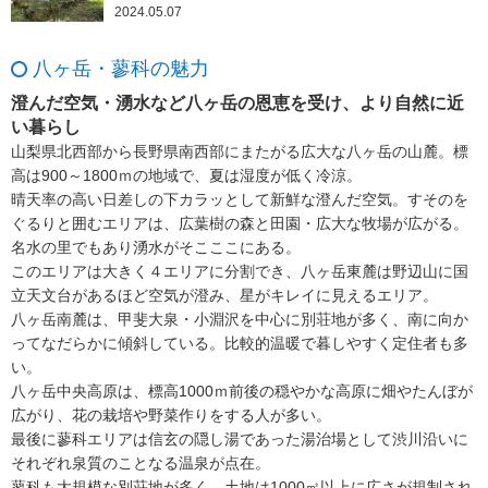
2024.05.07
八ヶ岳・蓼科の魅力
澄んだ空気・湧水など八ヶ岳の恩恵を受け、より自然に近
い暮らし
山梨県北西部から長野県南西部にまたがる広大な八ヶ岳の山麓。標
高は900～1800ｍの地域で、夏は湿度が低く冷涼。
晴天率の高い日差しの下カラッとして新鮮な澄んだ空気。すそのを
ぐるりと囲むエリアは、広葉樹の森と田園・広大な牧場が広がる。
名水の里でもあり湧水がそこここにある。
このエリアは大きく４エリアに分割でき、八ヶ岳東麓は野辺山に国
立天文台があるほど空気が澄み、星がキレイに見えるエリア。
八ヶ岳南麓は、甲斐大泉・小淵沢を中心に別荘地が多く、南に向か
ってなだらかに傾斜している。比較的温暖で暮しやすく定住者も多
い。
八ヶ岳中央高原は、標高1000ｍ前後の穏やかな高原に畑やたんぼが
広がり、花の栽培や野菜作りをする人が多い。
最後に蓼科エリアは信玄の隠し湯であった湯治場として渋川沿いに
それぞれ泉質のことなる温泉が点在。
蓼科も大規模な別荘地が多く、土地は1000㎡以上に広さが規制され