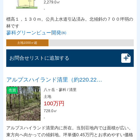
2,279.0㎡
-
標高１，１３０ｍ。公共上水道引込済み。北傾斜の７００坪弱の
林です
蓼科グリーンビュー開発㈱
土地1000㎡超
お問合せリストに追加する
アルプスハイランド清里（約220.22…
八ヶ岳・蓼科 / 清里
売買
土地
100万円
728.0㎡
-
アルプスハイランド清里内に所在。当別荘地内では面積が広い。
東方向へ向かっての傾斜地。坪単価0.45万円とお求めやすい価格