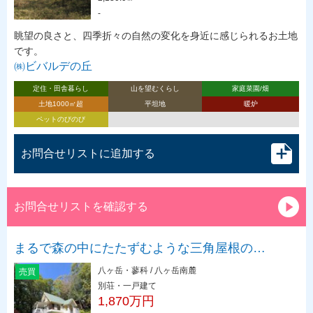
-
眺望の良さと、四季折々の自然の変化を身近に感じられるお土地
です。
㈱ビバルデの丘
定住・田舎暮らし
山を望むくらし
家庭菜園/畑
土地1000㎡超
平坦地
暖炉
ペットのびのび
お問合せリストに追加する
お問合せリストを確認する
まるで森の中にたたずむような三角屋根の…
八ヶ岳・蓼科 / 八ヶ岳南麓
売買
別荘・一戸建て
1,870万円