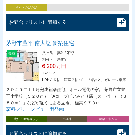
ペットのびのび
お問合せリストに追加する
茅野市豊平 南大塩 新築住宅
八ヶ岳・蓼科 / 茅野
売買
別荘・一戸建て
6,200万円
174.3㎡
LDK３５帖、洋室７帖×２、５帖×２、ガレージ車庫
２０２５年１１月完成新築住宅。オール電化の家。 茅野市立豊
平小学校（５２０ｍ）「Aコープピアみどり店（スーパー）（８
５０ｍ）」などが近くにある立地。 標高９７０ｍ
蓼科グリーンビュー開発㈱
定住・田舎暮らし
平坦地
新築・未入居
お問合せリストに追加する