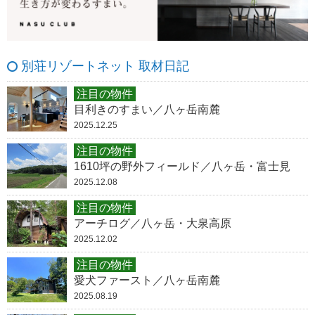
別荘リゾートネット 取材日記
注目の物件
目利きのすまい／八ヶ岳南麓
2025.12.25
注目の物件
1610坪の野外フィールド／八ヶ岳・富士見
2025.12.08
注目の物件
アーチログ／八ヶ岳・大泉高原
2025.12.02
注目の物件
愛犬ファースト／八ヶ岳南麓
2025.08.19