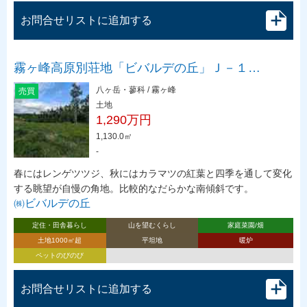
お問合せリストに追加する
霧ヶ峰高原別荘地「ビバルデの丘」Ｊ－１…
八ヶ岳・蓼科 / 霧ヶ峰
売買
土地
1,290万円
1,130.0㎡
-
春にはレンゲツツジ、秋にはカラマツの紅葉と四季を通して変化
する眺望が自慢の角地。比較的なだらかな南傾斜です。
㈱ビバルデの丘
定住・田舎暮らし
山を望むくらし
家庭菜園/畑
土地1000㎡超
平坦地
暖炉
ペットのびのび
お問合せリストに追加する