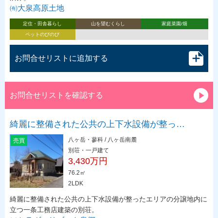
㈲大泉高原土地
定住・田舎暮らし
山を望むくらし
家庭菜園/畑
ペットのびのび
お問合せリストに追加する
お問合せリストを確認する
綺麗に整備された公共の上下水設備が整っ…
八ヶ岳・蓼科 / 八ヶ岳南麓
売買
別荘・一戸建て
3,430万円
76.2㎡
2LDK
綺麗に整備された公共の上下水設備が整ったエリアの分譲地内に
立つ一条工務店建築の別荘。