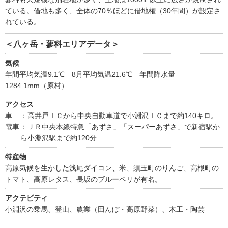
ている。借地も多く、全体の70％ほどに借地権（30年間）が設定さ
れている。
＜八ヶ岳・蓼科エリアデータ＞
気候
年間平均気温9.1℃ 8月平均気温21.6℃ 年間降水量
1284.1mm（原村）
アクセス
車
：高井戸ＩＣから中央自動車道で小淵沢ＩＣまで約140キロ。
電車
：ＪＲ中央本線特急「あずさ」「スーパーあずさ」で新宿駅か
ら小淵沢駅まで約120分
特産物
高原気候を生かした浅尾ダイコン、米、須玉町のりんご、高根町の
トマト、高原レタス、長坂のブルーベリが有名。
アクテビティ
小淵沢の乗馬、登山、農業（田んぼ・高原野菜）、木工・陶芸