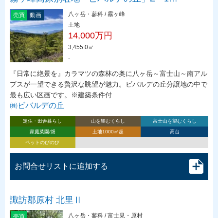
八ヶ岳・蓼科 / 霧ヶ峰
売買
動画
土地
14,000万円
3,455.0㎡
-
『日常に絶景を』カラマツの森林の奥に八ヶ岳～富士山～南アル
プスが一望できる贅沢な眺望が魅力。ビバルデの丘分譲地の中で
最も広い区画です。※建築条件付
㈱ビバルデの丘
定住・田舎暮らし
山を望むくらし
富士山を望むくらし
家庭菜園/畑
土地1000㎡超
高台
ペットのびのび
お問合せリストに追加する
諏訪郡原村 北里Ⅱ
八ヶ岳・蓼科 / 富士見・原村
売買