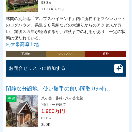
98.8㎡
1ＬＤＫ＋ロフト
林間の別荘地「アルプスハイランド」内に所在するマシンカット
のログハウス。県道２８号線などの大通りからのアクセスが良
い。築後３５年が経過するが、昨秋までの利用があり、一定の状
態は保たれている。
㈲大泉高原土地
平坦地
ログハウス
暖炉
お問合せリストに追加する
閑静な分譲地、使い勝手の良い間取りが特…
八ヶ岳・蓼科 / 八ヶ岳南麓
売買
別荘・一戸建て
1,980万円
82.8㎡
2LDK