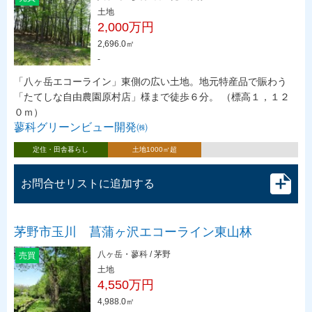
土地
2,000万円
2,696.0㎡
-
「八ヶ岳エコーライン」東側の広い土地。地元特産品で賑わう
「たてしな自由農園原村店」様まで徒歩６分。 （標高１，１２
０ｍ）
蓼科グリーンビュー開発㈱
定住・田舎暮らし
土地1000㎡超
お問合せリストに追加する
茅野市玉川 菖蒲ヶ沢エコーライン東山林
八ヶ岳・蓼科 / 茅野
売買
土地
4,550万円
4,988.0㎡