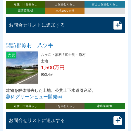
定住・田舎暮らし
山を望むくらし
富士山を望むくらし
家庭菜園/畑
土地1000㎡超
お問合せリストに追加する
諏訪郡原村 八ツ手
八ヶ岳・蓼科 / 富士見・原村
売買
土地
1,500万円
953.4㎡
-
建物を解体撤去した土地。公共上下水道引込済。
蓼科グリーンビュー開発㈱
定住・田舎暮らし
山を望むくらし
家庭菜園/畑
お問合せリストに追加する