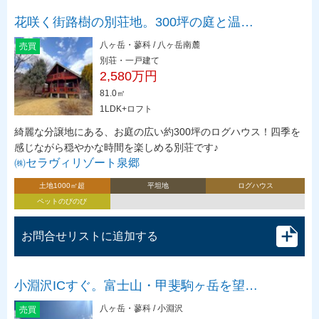
花咲く街路樹の別荘地。300坪の庭と温…
八ヶ岳・蓼科 / 八ヶ岳南麓
売買
別荘・一戸建て
2,580万円
81.0㎡
1LDK+ロフト
綺麗な分譲地にある、お庭の広い約300坪のログハウス！四季を
感じながら穏やかな時間を楽しめる別荘です♪
㈱セラヴィリゾート泉郷
土地1000㎡超
平坦地
ログハウス
ペットのびのび
お問合せリストに追加する
小淵沢ICすぐ。富士山・甲斐駒ヶ岳を望…
八ヶ岳・蓼科 / 小淵沢
売買