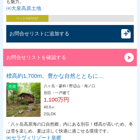
も魅力。
㈲大泉高原土地
ペットのびのび
お問合せリストに追加する
お問合せリストを確認する
標高約1,700m。豊かな自然とともに…
八ヶ岳・蓼科 / 野辺山・海ノ口
売買
別荘・一戸建て
1,100万円
40.6㎡
2SLDK
「八ヶ岳高原海の口自然郷」内にある別荘！標高が高いため、冬
は雪を楽しめ、夏は涼しく快適に過ごせる環境です。
㈱セラヴィリゾート泉郷