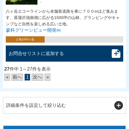
-
八ヶ岳エコーラインから未舗装道路を東に７００mほど進みま
す。菖蒲沢池南側に広がる1500坪の山林。グランピングやキャ
ンプなど自然を楽しめる広い土地。
蓼科グリーンビュー開発㈱
土地1000㎡超
お問合せリストに追加する
27
件中 1～27件を表示
«
前へ
1
次へ
»
詳細条件を設定して絞り込む