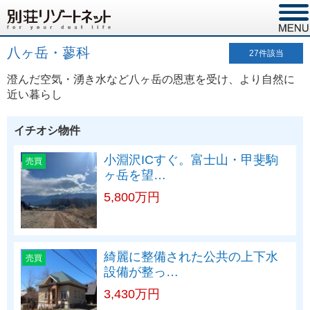
八ヶ岳・蓼科
27
件該当
澄んだ空気・湧き水など八ヶ岳の恩恵を受け、より自然に
近い暮らし
イチオシ物件
小淵沢ICすぐ。富士山・甲斐駒
売買
ヶ岳を望…
5,800万円
綺麗に整備された公共の上下水
売買
設備が整っ…
3,430万円