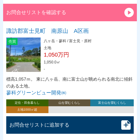
お問合せリストを確認する
諏訪郡富士見町 南原山 A区画
八ヶ岳・蓼科 / 富士見・原村
売買
土地
1,050万円
1,050.0㎡
-
標高1,057ｍ。 東に八ヶ岳、南に富士山が眺められる南北に傾斜
のある土地。
蓼科グリーンビュー開発㈱
定住・田舎暮らし
山を望むくらし
富士山を望むくらし
土地1000㎡超
お問合せリストに追加する