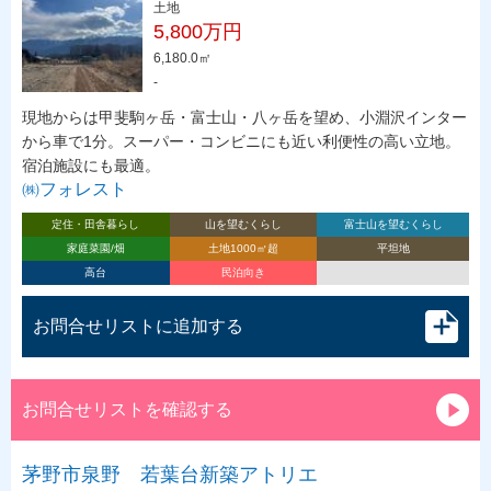
土地
5,800万円
6,180.0㎡
-
現地からは甲斐駒ヶ岳・富士山・八ヶ岳を望め、小淵沢インター
から車で1分。スーパー・コンビニにも近い利便性の高い立地。
宿泊施設にも最適。
㈱フォレスト
定住・田舎暮らし
山を望むくらし
富士山を望むくらし
家庭菜園/畑
土地1000㎡超
平坦地
高台
民泊向き
お問合せリストに追加する
お問合せリストを確認する
茅野市泉野 若葉台新築アトリエ