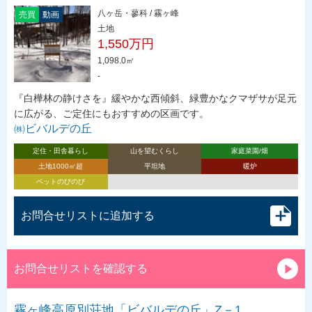
八ヶ岳・蓼科 / 霧ヶ峰
売買
動画
土地
1,550万円
1,098.0㎡
-
『白樺林の静けさを』緩やかな西傾斜、緑豊かなクマザサが足元
に広がる、ご定住にもおすすめの区画です。
㈱ビバルデの丘
定住・田舎暮らし
山を望むくらし
家庭菜園/畑
土地1000㎡超
平坦地
暖炉
ペットのびのび
お問合せリストに追加する
お問合せリストを確認する
霧ヶ峰高原別荘地「ビバルデの丘」Z－1…