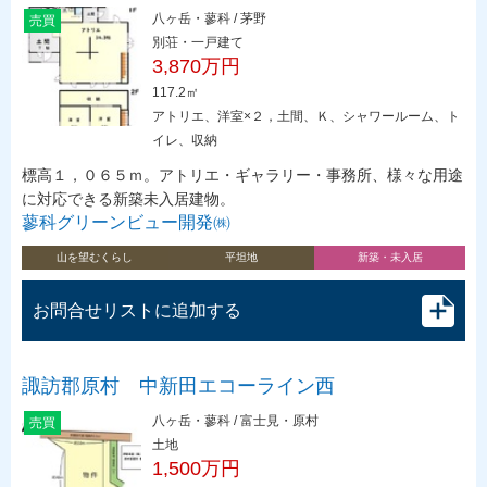
八ヶ岳・蓼科 / 茅野
売買
別荘・一戸建て
3,870万円
117.2㎡
アトリエ、洋室×２，土間、Ｋ、シャワールーム、ト
イレ、収納
標高１，０６５ｍ。アトリエ・ギャラリー・事務所、様々な用途
に対応できる新築未入居建物。
蓼科グリーンビュー開発㈱
山を望むくらし
平坦地
新築・未入居
お問合せリストに追加する
諏訪郡原村 中新田エコーライン西
八ヶ岳・蓼科 / 富士見・原村
売買
土地
1,500万円