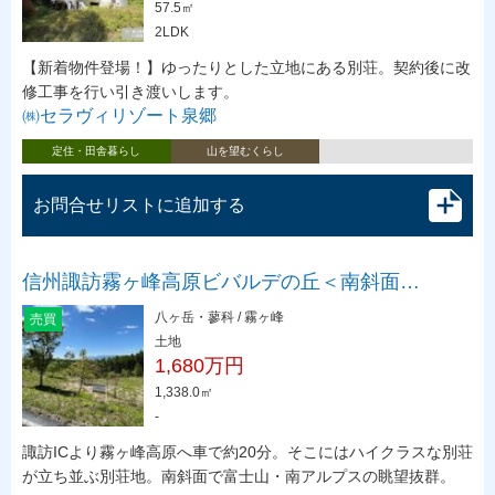
57.5㎡
2LDK
【新着物件登場！】ゆったりとした立地にある別荘。契約後に改
修工事を行い引き渡いします。
㈱セラヴィリゾート泉郷
定住・田舎暮らし
山を望むくらし
お問合せリストに追加する
信州諏訪霧ヶ峰高原ビバルデの丘＜南斜面…
八ヶ岳・蓼科 / 霧ヶ峰
売買
土地
1,680万円
1,338.0㎡
-
諏訪ICより霧ヶ峰高原へ車で約20分。そこにはハイクラスな別荘
が立ち並ぶ別荘地。南斜面で富士山・南アルプスの眺望抜群。