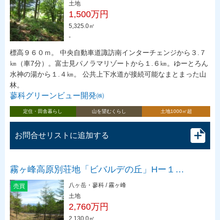
土地
1,500万円
5,325.0㎡
-
標高９６０ｍ。 中央自動車道諏訪南インターチェンジから３.７
㎞（車7分）。富士見パノラマリゾートから１.６㎞。ゆーとろん
水神の湯から１.４㎞。 公共上下水道が接続可能なまとまった山
林。
蓼科グリーンビュー開発㈱
定住・田舎暮らし
山を望むくらし
土地1000㎡超
お問合せリストに追加する
霧ヶ峰高原別荘地「ビバルデの丘」Hー１…
八ヶ岳・蓼科 / 霧ヶ峰
売買
土地
2,760万円
2,130.0㎡