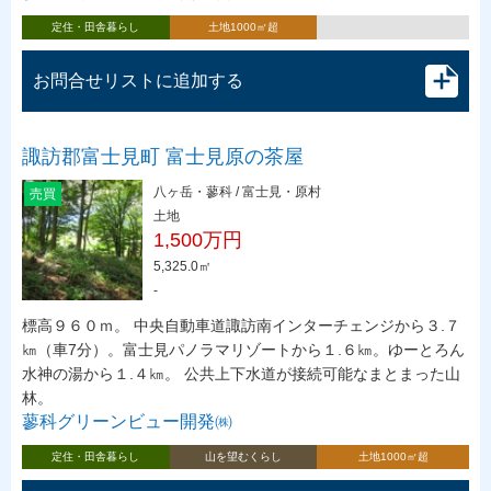
定住・田舎暮らし
土地1000㎡超
お問合せリストに追加する
諏訪郡富士見町 富士見原の茶屋
八ヶ岳・蓼科 / 富士見・原村
売買
土地
1,500万円
5,325.0㎡
-
標高９６０ｍ。 中央自動車道諏訪南インターチェンジから３.７
㎞（車7分）。富士見パノラマリゾートから１.６㎞。ゆーとろん
水神の湯から１.４㎞。 公共上下水道が接続可能なまとまった山
林。
蓼科グリーンビュー開発㈱
定住・田舎暮らし
山を望むくらし
土地1000㎡超