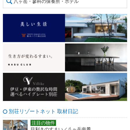
八ヶ岳・蓼科の保養所・ホテル
別荘リゾートネット 取材日記
注目の物件
目利きのすまい／八ヶ岳南麓