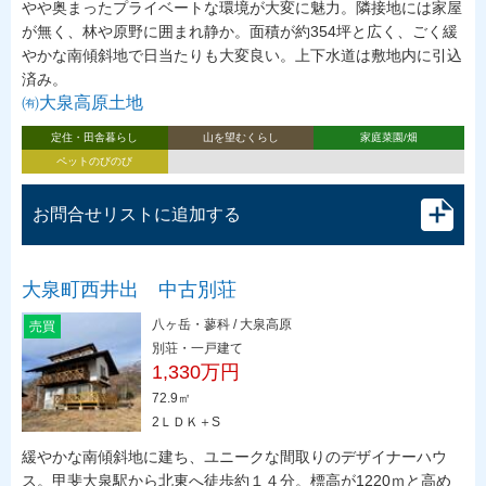
やや奥まったプライベートな環境が大変に魅力。隣接地には家屋
が無く、林や原野に囲まれ静か。面積が約354坪と広く、ごく緩
やかな南傾斜地で日当たりも大変良い。上下水道は敷地内に引込
済み。
㈲大泉高原土地
定住・田舎暮らし
山を望むくらし
家庭菜園/畑
ペットのびのび
お問合せリストに追加する
大泉町西井出 中古別荘
八ヶ岳・蓼科 / 大泉高原
売買
別荘・一戸建て
1,330万円
72.9㎡
2ＬＤＫ＋S
緩やかな南傾斜地に建ち、ユニークな間取りのデザイナーハウ
ス。甲斐大泉駅から北東へ徒歩約１４分。標高が1220ｍと高め