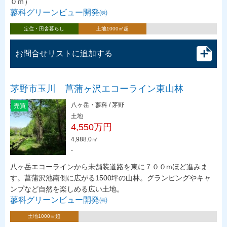
０ｍ）
蓼科グリーンビュー開発㈱
定住・田舎暮らし
土地1000㎡超
お問合せリストに追加する
茅野市玉川 菖蒲ヶ沢エコーライン東山林
八ヶ岳・蓼科 / 茅野
売買
土地
4,550万円
4,988.0㎡
-
八ヶ岳エコーラインから未舗装道路を東に７００mほど進みま
す。菖蒲沢池南側に広がる1500坪の山林。グランピングやキャ
ンプなど自然を楽しめる広い土地。
蓼科グリーンビュー開発㈱
土地1000㎡超