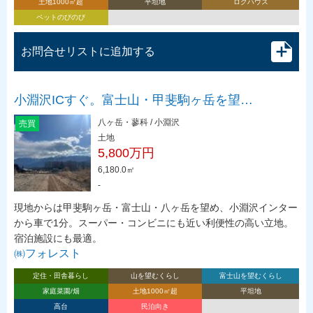
土地1000㎡超
平坦地
ログハウス
ペットのびのび
お問合せリストに追加する
小淵沢ICすぐ。富士山・甲斐駒ヶ岳を望…
八ヶ岳・蓼科 / 小淵沢
売買
土地
5,800万円
6,180.0㎡
-
現地からは甲斐駒ヶ岳・富士山・八ヶ岳を望め、小淵沢インター
から車で1分。スーパー・コンビニにも近い利便性の高い立地。
宿泊施設にも最適。
㈱フォレスト
定住・田舎暮らし
山を望むくらし
富士山を望むくらし
家庭菜園/畑
土地1000㎡超
平坦地
高台
民泊向き