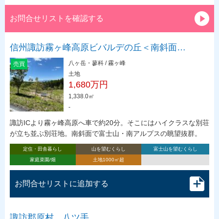
お問合せリストを確認する
信州諏訪霧ヶ峰高原ビバルデの丘＜南斜面…
八ヶ岳・蓼科 / 霧ヶ峰
売買
土地
1,680万円
1,338.0㎡
-
諏訪ICより霧ヶ峰高原へ車で約20分。そこにはハイクラスな別荘
が立ち並ぶ別荘地。南斜面で富士山・南アルプスの眺望抜群。
定住・田舎暮らし
山を望むくらし
富士山を望むくらし
家庭菜園/畑
土地1000㎡超
お問合せリストに追加する
諏訪郡原村 八ツ手