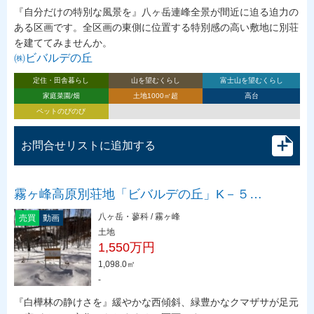
『自分だけの特別な風景を』八ヶ岳連峰全景が間近に迫る迫力の
ある区画です。全区画の東側に位置する特別感の高い敷地に別荘
を建ててみませんか。
㈱ビバルデの丘
定住・田舎暮らし
山を望むくらし
富士山を望むくらし
家庭菜園/畑
土地1000㎡超
高台
ペットのびのび
お問合せリストに追加する
霧ヶ峰高原別荘地「ビバルデの丘」K－５…
八ヶ岳・蓼科 / 霧ヶ峰
売買
動画
土地
1,550万円
1,098.0㎡
-
『白樺林の静けさを』緩やかな西傾斜、緑豊かなクマザサが足元