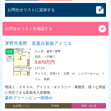
お問合せリストに追加する
お問合せリストを確認する
茅野市泉野 若葉台新築アトリエ
八ヶ岳・蓼科 / 茅野
売買
別荘・一戸建て
3,870万円
117.2㎡
アトリエ、洋室×２，土間、Ｋ、シャワールーム、ト
イレ、収納
標高１，０６５ｍ。アトリエ・ギャラリー・事務所、様々な用途
に対応できる新築未入居建物。
蓼科グリーンビュー開発㈱
山を望むくらし
平坦地
新築・未入居