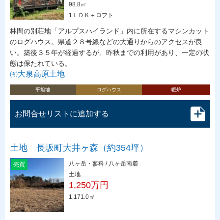
98.8㎡
1ＬＤＫ＋ロフト
林間の別荘地「アルプスハイランド」内に所在するマシンカット
のログハウス。県道２８号線などの大通りからのアクセスが良
い。築後３５年が経過するが、昨秋までの利用があり、一定の状
態は保たれている。
㈲大泉高原土地
平坦地
ログハウス
暖炉
お問合せリストに追加する
土地 長坂町大井ヶ森（約354坪）
八ヶ岳・蓼科 / 八ヶ岳南麓
売買
土地
1,250万円
1,171.0㎡
-