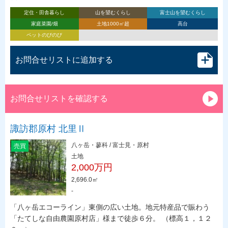
定住・田舎暮らし
山を望むくらし
富士山を望むくらし
家庭菜園/畑
土地1000㎡超
高台
ペットのびのび
お問合せリストに追加する
お問合せリストを確認する
諏訪郡原村 北里Ⅱ
八ヶ岳・蓼科 / 富士見・原村
売買
土地
2,000万円
2,696.0㎡
-
「八ヶ岳エコーライン」東側の広い土地。地元特産品で賑わう
「たてしな自由農園原村店」様まで徒歩６分。 （標高１，１２