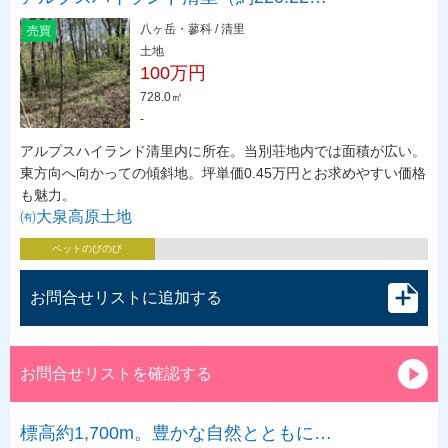
八ヶ岳・蓼科 / 清里
売買
土地
100万円
728.0㎡
-
アルプスハイランド清里内に所在。当別荘地内では面積が広い。
東方向へ向かっての傾斜地。坪単価0.45万円とお求めやすい価格
も魅力。
㈲大泉高原土地
ペットのびのび
お問合せリストに追加する
お問合せリストを確認する
標高約1,700m。豊かな自然とともに…