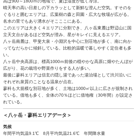
高は900～1800ｍの地域で、夏は湿度が低く冷涼。
晴天率の高い日差しの下カラッとして新鮮な澄んだ空気。すそのを
ぐるりと囲むエリアは、広葉樹の森と田園・広大な牧場が広がる。
名水の里でもあり湧水がそこここにある。
このエリアは大きく４エリアに分割でき、八ヶ岳東麓は野辺山に国
立天文台があるほど空気が澄み、星がキレイに見えるエリア。
八ヶ岳南麓は、甲斐大泉・小淵沢を中心に別荘地が多く、南に向か
ってなだらかに傾斜している。比較的温暖で暮しやすく定住者も多
い。
八ヶ岳中央高原は、標高1000ｍ前後の穏やかな高原に畑やたんぼが
広がり、花の栽培や野菜作りをする人が多い。
最後に蓼科エリアは信玄の隠し湯であった湯治場として渋川沿いに
それぞれ泉質のことなる温泉が点在。
蓼科も大規模な別荘地が多く、土地は1000㎡以上に広さが規制され
ている。借地も多く、全体の70％ほどに借地権（30年間）が設定さ
れている。
＜八ヶ岳・蓼科エリアデータ＞
気候
年間平均気温9.1℃ 8月平均気温21.6℃ 年間降水量