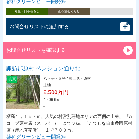
蓼科グリーンビュー開発㈱
定住・田舎暮らし
山を望むくらし
お問合せリストに追加する
お問合せリストを確認する
諏訪郡原村 ペンション通り北
八ヶ岳・蓼科 / 富士見・原村
売買
土地
2,500万円
4,206.6㎡
-
標高１，１５７ｍ。人気の村営別荘地エリアの西側の山林。 「A
コープ原村店（スーパー）」まで３㎞、「たてしな自由農園原村
店（産地直売所）」まで７００ｍ。
蓼科グリーンビュー開発㈱