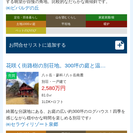
する眺望が自慢の角地。比較的なだらかな南傾斜です。
㈱ビバルデの丘
定住・田舎暮らし
山を望むくらし
家庭菜園/畑
土地1000㎡超
平坦地
暖炉
ペットのびのび
お問合せリストに追加する
花咲く街路樹の別荘地。300坪の庭と温…
八ヶ岳・蓼科 / 八ヶ岳南麓
売買
別荘・一戸建て
2,580万円
81.0㎡
1LDK+ロフト
綺麗な分譲地にある、お庭の広い約300坪のログハウス！四季を
感じながら穏やかな時間を楽しめる別荘です♪
㈱セラヴィリゾート泉郷