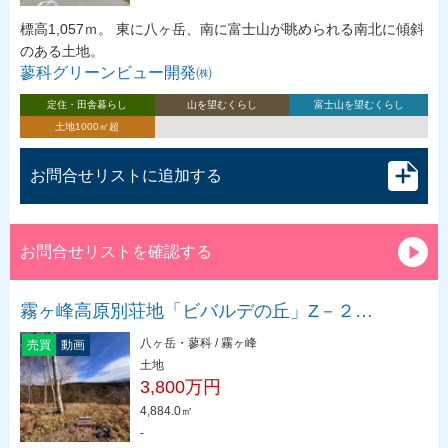
標高1,057ｍ。 東に八ヶ岳、南に富士山が眺められる南北に傾斜
のある土地。
蓼科グリーンビュー開発㈱
定住・田舎暮らし
山を望むくらし
富士山を望むくらし
土地1000㎡超
お問合せリストに追加する
お問合せリストを確認する
霧ヶ峰高原別荘地「ビバルデの丘」Z－２…
八ヶ岳・蓼科 / 霧ヶ峰
売買
動画
土地
3,800万円
4,884.0㎡
-