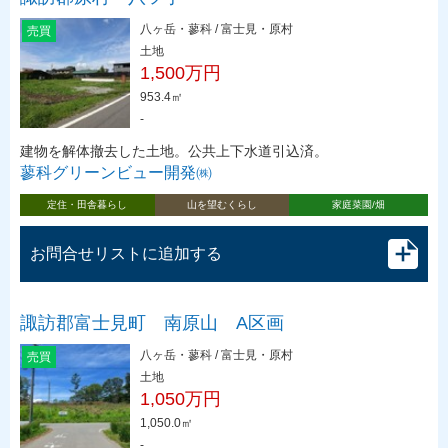
八ヶ岳・蓼科 / 富士見・原村
売買
土地
1,500万円
953.4㎡
-
建物を解体撤去した土地。公共上下水道引込済。
蓼科グリーンビュー開発㈱
定住・田舎暮らし
山を望むくらし
家庭菜園/畑
お問合せリストに追加する
諏訪郡富士見町 南原山 A区画
八ヶ岳・蓼科 / 富士見・原村
売買
土地
1,050万円
1,050.0㎡
-