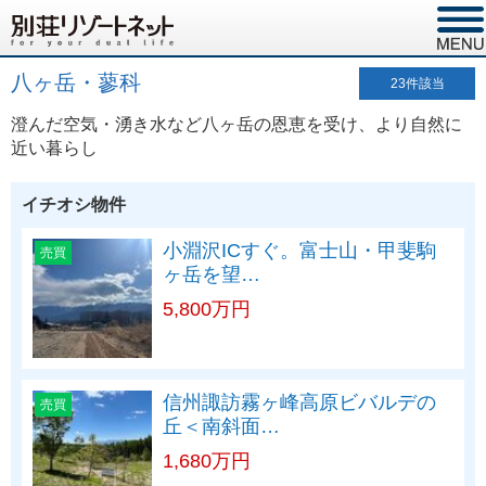
八ヶ岳・蓼科
23
件該当
澄んだ空気・湧き水など八ヶ岳の恩恵を受け、より自然に
近い暮らし
イチオシ物件
小淵沢ICすぐ。富士山・甲斐駒
売買
ヶ岳を望…
5,800万円
信州諏訪霧ヶ峰高原ビバルデの
売買
丘＜南斜面…
1,680万円