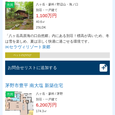
八ヶ岳・蓼科 / 野辺山・海ノ口
売買
別荘・一戸建て
1,100万円
40.6㎡
2SLDK
「八ヶ岳高原海の口自然郷」内にある別荘！標高が高いため、冬
は雪を楽しめ、夏は涼しく快適に過ごせる環境です。
㈱セラヴィリゾート泉郷
ペットのびのび
お問合せリストに追加する
茅野市豊平 南大塩 新築住宅
八ヶ岳・蓼科 / 茅野
売買
別荘・一戸建て
6,200万円
174.3㎡