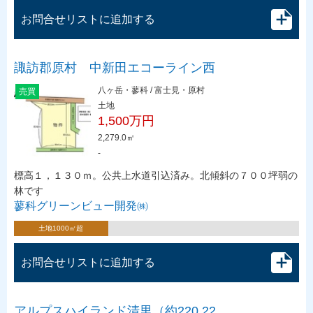
お問合せリストに追加する
諏訪郡原村 中新田エコーライン西
八ヶ岳・蓼科 / 富士見・原村
売買
土地
1,500万円
2,279.0㎡
-
標高１，１３０ｍ。公共上水道引込済み。北傾斜の７００坪弱の
林です
蓼科グリーンビュー開発㈱
土地1000㎡超
お問合せリストに追加する
アルプスハイランド清里（約220.22…