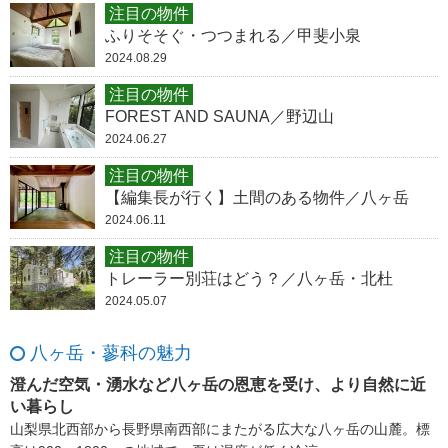
注目の物件
ふりそそぐ・つつまれる／甲斐小泉
2024.08.29
注目の物件
FOREST AND SAUNA／野辺山
2024.06.27
注目の物件
【編集長が行く】土間のある物件／八ヶ岳
2024.06.11
注目の物件
トレーラー別荘はどう？／八ヶ岳・北杜
2024.05.07
八ヶ岳・蓼科の魅力
澄んだ空気・湧水など八ヶ岳の恩恵を受け、より自然に近
い暮らし
山梨県北西部から長野県南西部にまたがる広大な八ヶ岳の山麓。標