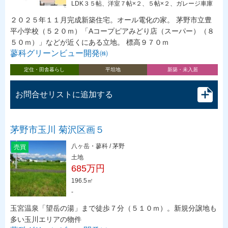
LDK３５帖、洋室７帖×２、５帖×２、ガレージ車庫
２０２５年１１月完成新築住宅。オール電化の家。 茅野市立豊
平小学校（５２０ｍ）「Aコープピアみどり店（スーパー）（８
５０ｍ）」などが近くにある立地。 標高９７０ｍ
蓼科グリーンビュー開発㈱
定住・田舎暮らし
平坦地
新築・未入居
お問合せリストに追加する
茅野市玉川 菊沢区画５
八ヶ岳・蓼科 / 茅野
売買
土地
685万円
196.5㎡
-
玉宮温泉「望岳の湯」まで徒歩７分（５１０ｍ）。新規分譲地も
多い玉川エリアの物件