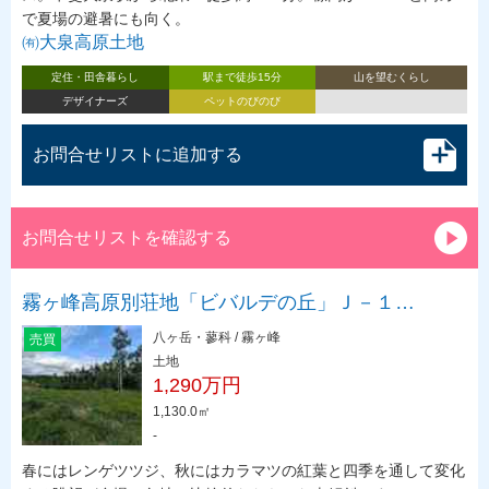
で夏場の避暑にも向く。
㈲大泉高原土地
定住・田舎暮らし
駅まで徒歩15分
山を望むくらし
デザイナーズ
ペットのびのび
お問合せリストに追加する
お問合せリストを確認する
霧ヶ峰高原別荘地「ビバルデの丘」Ｊ－１…
八ヶ岳・蓼科 / 霧ヶ峰
売買
土地
1,290万円
1,130.0㎡
-
春にはレンゲツツジ、秋にはカラマツの紅葉と四季を通して変化