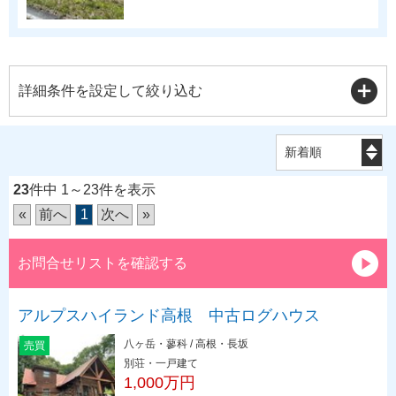
詳細条件を設定して絞り込む
23
件中 1～23件を表示
«
前へ
1
次へ
»
お問合せリストを確認する
アルプスハイランド高根 中古ログハウス
八ヶ岳・蓼科 / 高根・長坂
売買
別荘・一戸建て
1,000万円