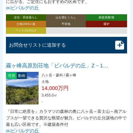
に広がる、ご定住にもおすすめの区画です。
㈱ビバルデの丘
定住・田舎暮らし
山を望むくらし
家庭菜園/畑
土地1000㎡超
平坦地
暖炉
ペットのびのび
お問合せリストに追加する
霧ヶ峰高原別荘地「ビバルデの丘」Z－1…
八ヶ岳・蓼科 / 霧ヶ峰
売買
動画
土地
14,000万円
3,455.0㎡
-
『日常に絶景を』カラマツの森林の奥に八ヶ岳～富士山～南アル
プスが一望できる贅沢な眺望が魅力。ビバルデの丘分譲地の中で
最も広い区画です。※建築条件付
㈱ビバルデの丘