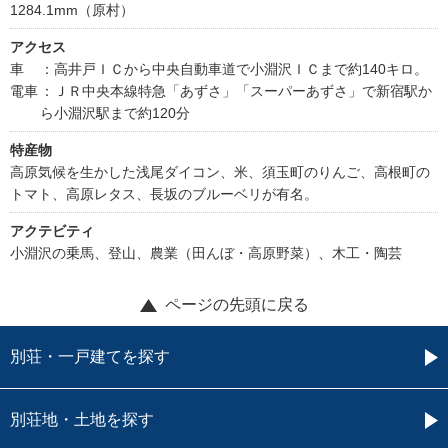
1284.1mm（原村）
アクセス
車
：高井戸ＩＣから中央自動車道で小淵沢ＩＣまで約140キロ。
電車
：ＪＲ中央本線特急「あずさ」「スーパーあずさ」で新宿駅か
ら小淵沢駅まで約120分
特産物
高原気候を生かした浅尾ダイコン、米、須玉町のりんご、高根町の
トマト、高原レタス、長坂のブルーベリが有名。
アクテビティ
小淵沢の乗馬、登山、農業（田んぼ・高原野菜）、木工・陶芸
ページの先頭に戻る
別荘・一戸建てを探す
別荘地・土地を探す