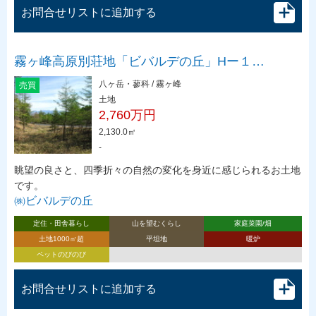
お問合せリストに追加する
霧ヶ峰高原別荘地「ビバルデの丘」Hー１…
八ヶ岳・蓼科 / 霧ヶ峰
売買
土地
2,760万円
2,130.0㎡
-
眺望の良さと、四季折々の自然の変化を身近に感じられるお土地
です。
㈱ビバルデの丘
定住・田舎暮らし
山を望むくらし
家庭菜園/畑
土地1000㎡超
平坦地
暖炉
ペットのびのび
お問合せリストに追加する