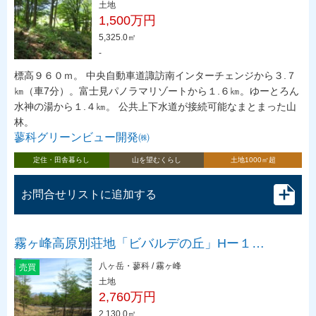
土地
1,500万円
5,325.0㎡
-
標高９６０ｍ。 中央自動車道諏訪南インターチェンジから３.７
㎞（車7分）。富士見パノラマリゾートから１.６㎞。ゆーとろん
水神の湯から１.４㎞。 公共上下水道が接続可能なまとまった山
林。
蓼科グリーンビュー開発㈱
定住・田舎暮らし
山を望むくらし
土地1000㎡超
お問合せリストに追加する
霧ヶ峰高原別荘地「ビバルデの丘」Hー１…
八ヶ岳・蓼科 / 霧ヶ峰
売買
土地
2,760万円
2,130.0㎡