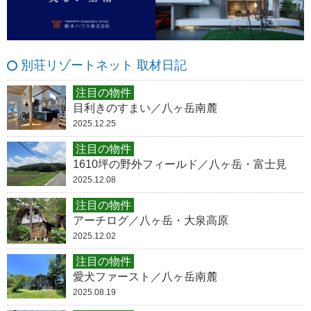
別荘リゾートネット 取材日記
注目の物件
目利きのすまい／八ヶ岳南麓
2025.12.25
注目の物件
1610坪の野外フィールド／八ヶ岳・富士見
2025.12.08
注目の物件
アーチログ／八ヶ岳・大泉高原
2025.12.02
注目の物件
愛犬ファースト／八ヶ岳南麓
2025.08.19