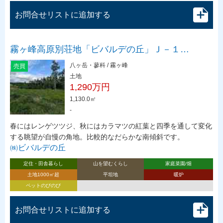
お問合せリストに追加する
霧ヶ峰高原別荘地「ビバルデの丘」Ｊ－１…
八ヶ岳・蓼科 / 霧ヶ峰
売買
土地
1,290万円
1,130.0㎡
-
春にはレンゲツツジ、秋にはカラマツの紅葉と四季を通して変化
する眺望が自慢の角地。比較的なだらかな南傾斜です。
㈱ビバルデの丘
定住・田舎暮らし
山を望むくらし
家庭菜園/畑
土地1000㎡超
平坦地
暖炉
ペットのびのび
お問合せリストに追加する