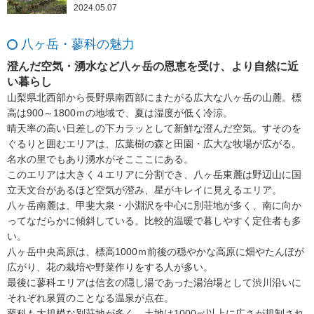
2024.05.07
八ヶ岳・蓼科の魅力
澄んだ空気・湧水など八ヶ岳の恩恵を受け、より自然に近
い暮らし
山梨県北西部から長野県南西部にまたがる広大な八ヶ岳の山麓。標
高は900～1800ｍの地域で、夏は湿度が低く冷涼。
晴天率の高い日差しの下カラッとして新鮮な澄んだ空気。すそのを
ぐるりと囲むエリアは、広葉樹の森と田園・広大な牧場が広がる。
名水の里でもあり湧水がそこここにある。
このエリアは大きく４エリアに分割でき、八ヶ岳東麓は野辺山に国
立天文台があるほど空気が澄み、星がキレイに見えるエリア。
八ヶ岳南麓は、甲斐大泉・小淵沢を中心に別荘地が多く、南に向か
ってなだらかに傾斜している。比較的温暖で暮しやすく定住者も多
い。
八ヶ岳中央高原は、標高1000ｍ前後の穏やかな高原に畑やたんぼが
広がり、花の栽培や野菜作りをする人が多い。
最後に蓼科エリアは信玄の隠し湯であった湯治場として渋川沿いに
それぞれ泉質のことなる温泉が点在。
蓼科も大規模な別荘地が多く、土地は1000㎡以上に広さが規制され