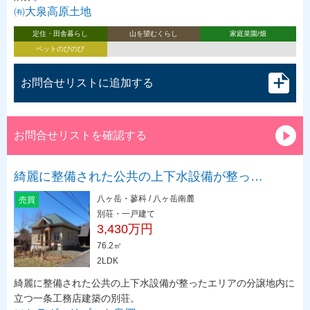
㈲大泉高原土地
定住・田舎暮らし
山を望むくらし
家庭菜園/畑
ペットのびのび
お問合せリストに追加する
お問合せリストを確認する
綺麗に整備された公共の上下水設備が整っ…
八ヶ岳・蓼科 / 八ヶ岳南麓
売買
別荘・一戸建て
3,430万円
76.2㎡
2LDK
綺麗に整備された公共の上下水設備が整ったエリアの分譲地内に
立つ一条工務店建築の別荘。