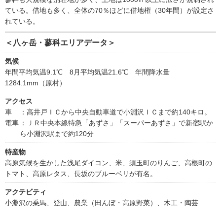
ている。借地も多く、全体の70％ほどに借地権（30年間）が設定さ
れている。
＜八ヶ岳・蓼科エリアデータ＞
気候
年間平均気温9.1℃ 8月平均気温21.6℃ 年間降水量
1284.1mm（原村）
アクセス
車
：高井戸ＩＣから中央自動車道で小淵沢ＩＣまで約140キロ。
電車
：ＪＲ中央本線特急「あずさ」「スーパーあずさ」で新宿駅か
ら小淵沢駅まで約120分
特産物
高原気候を生かした浅尾ダイコン、米、須玉町のりんご、高根町の
トマト、高原レタス、長坂のブルーベリが有名。
アクテビティ
小淵沢の乗馬、登山、農業（田んぼ・高原野菜）、木工・陶芸