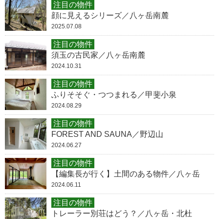
注目の物件
顔に見えるシリーズ／八ヶ岳南麓
2025.07.08
注目の物件
須玉の古民家／八ヶ岳南麓
2024.10.31
注目の物件
ふりそそぐ・つつまれる／甲斐小泉
2024.08.29
注目の物件
FOREST AND SAUNA／野辺山
2024.06.27
注目の物件
【編集長が行く】土間のある物件／八ヶ岳
2024.06.11
注目の物件
トレーラー別荘はどう？／八ヶ岳・北杜