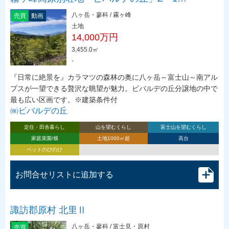
八ヶ岳・蓼科 / 霧ヶ峰
売買
動画
土地
14,000万円
3,455.0㎡
-
『日常に絶景を』カラマツの森林の奥に八ヶ岳～富士山～南アル
プスが一望できる贅沢な眺望が魅力。ビバルデの丘分譲地の中で
最も広い区画です。※建築条件付
㈱ビバルデの丘
定住・田舎暮らし
山を望むくらし
富士山を望むくらし
家庭菜園/畑
土地1000㎡超
高台
ペットのびのび
お問合せリストに追加する
諏訪郡原村 北里Ⅱ
八ヶ岳・蓼科 / 富士見・原村
売買