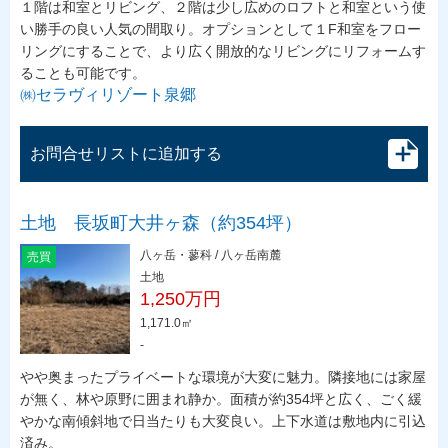
１階は和室とリビング、２階は少し広めのロフトと和室という使
い勝手の良い人気の間取り。オプションとして１F和室をフロー
リングにすることで、より広く開放的なリビングにリフォームす
ることも可能です。
㈱セラヴィリゾート泉郷
お問合せリストに追加する
土地 長坂町大井ヶ森（約354坪）
八ヶ岳・蓼科 / 八ヶ岳南麓
売買
土地
1,250万円
1,171.0㎡
-
やや奥まったプライベートな環境が大変に魅力。隣接地には家屋
が無く、林や原野に囲まれ静か。面積が約354坪と広く、ごく緩
やかな南傾斜地で日当たりも大変良い。上下水道は敷地内に引込
済み。