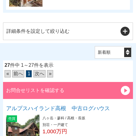
詳細条件を設定して絞り込む
27
件中 1～27件を表示
«
前へ
1
次へ
»
お問合せリストを確認する
アルプスハイランド高根 中古ログハウス
八ヶ岳・蓼科 / 高根・長坂
売買
別荘・一戸建て
1,000万円