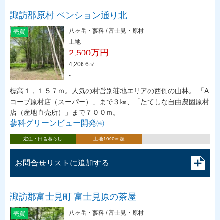
諏訪郡原村 ペンション通り北
八ヶ岳・蓼科 / 富士見・原村
売買
土地
2,500万円
4,206.6㎡
-
標高１，１５７ｍ。人気の村営別荘地エリアの西側の山林。 「A
コープ原村店（スーパー）」まで３㎞、「たてしな自由農園原村
店（産地直売所）」まで７００ｍ。
蓼科グリーンビュー開発㈱
定住・田舎暮らし
土地1000㎡超
お問合せリストに追加する
諏訪郡富士見町 富士見原の茶屋
八ヶ岳・蓼科 / 富士見・原村
売買