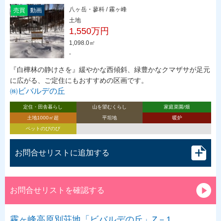
八ヶ岳・蓼科 / 霧ヶ峰
売買
動画
土地
1,550万円
1,098.0㎡
-
『白樺林の静けさを』緩やかな西傾斜、緑豊かなクマザサが足元
に広がる、ご定住にもおすすめの区画です。
㈱ビバルデの丘
定住・田舎暮らし
山を望むくらし
家庭菜園/畑
土地1000㎡超
平坦地
暖炉
ペットのびのび
お問合せリストに追加する
お問合せリストを確認する
霧ヶ峰高原別荘地「ビバルデの丘」Z－1…