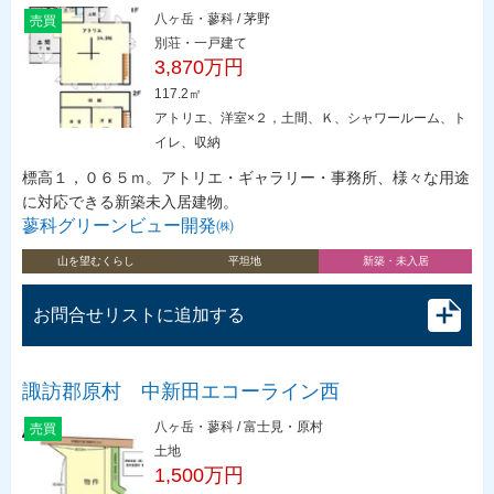
八ヶ岳・蓼科 / 茅野
売買
別荘・一戸建て
3,870万円
117.2㎡
アトリエ、洋室×２，土間、Ｋ、シャワールーム、ト
イレ、収納
標高１，０６５ｍ。アトリエ・ギャラリー・事務所、様々な用途
に対応できる新築未入居建物。
蓼科グリーンビュー開発㈱
山を望むくらし
平坦地
新築・未入居
お問合せリストに追加する
諏訪郡原村 中新田エコーライン西
八ヶ岳・蓼科 / 富士見・原村
売買
土地
1,500万円