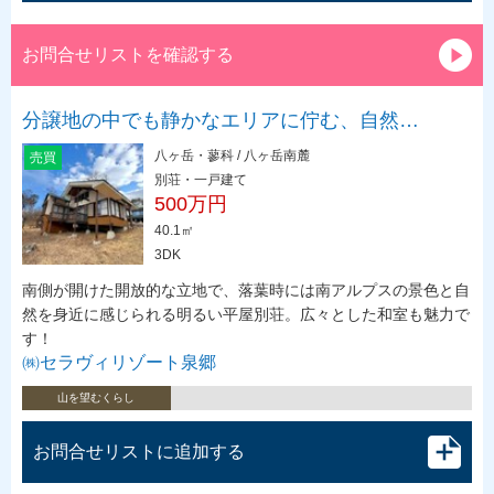
お問合せリストを確認する
分譲地の中でも静かなエリアに佇む、自然…
八ヶ岳・蓼科 / 八ヶ岳南麓
売買
別荘・一戸建て
500万円
40.1㎡
3DK
南側が開けた開放的な立地で、落葉時には南アルプスの景色と自
然を身近に感じられる明るい平屋別荘。広々とした和室も魅力で
す！
㈱セラヴィリゾート泉郷
山を望むくらし
お問合せリストに追加する