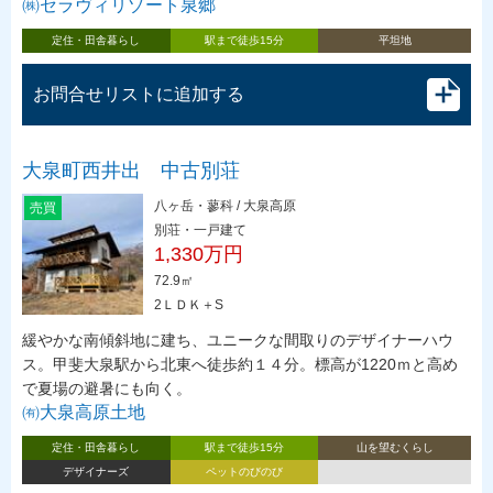
㈱セラヴィリゾート泉郷
定住・田舎暮らし
駅まで徒歩15分
平坦地
お問合せリストに追加する
大泉町西井出 中古別荘
八ヶ岳・蓼科 / 大泉高原
売買
別荘・一戸建て
1,330万円
72.9㎡
2ＬＤＫ＋S
緩やかな南傾斜地に建ち、ユニークな間取りのデザイナーハウ
ス。甲斐大泉駅から北東へ徒歩約１４分。標高が1220ｍと高め
で夏場の避暑にも向く。
㈲大泉高原土地
定住・田舎暮らし
駅まで徒歩15分
山を望むくらし
デザイナーズ
ペットのびのび