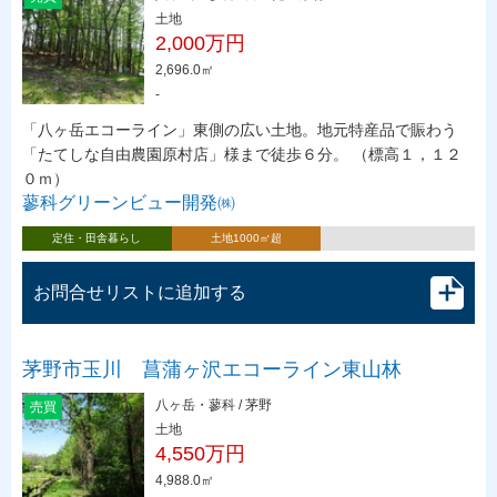
土地
2,000万円
2,696.0㎡
-
「八ヶ岳エコーライン」東側の広い土地。地元特産品で賑わう
「たてしな自由農園原村店」様まで徒歩６分。 （標高１，１２
０ｍ）
蓼科グリーンビュー開発㈱
定住・田舎暮らし
土地1000㎡超
お問合せリストに追加する
茅野市玉川 菖蒲ヶ沢エコーライン東山林
八ヶ岳・蓼科 / 茅野
売買
土地
4,550万円
4,988.0㎡