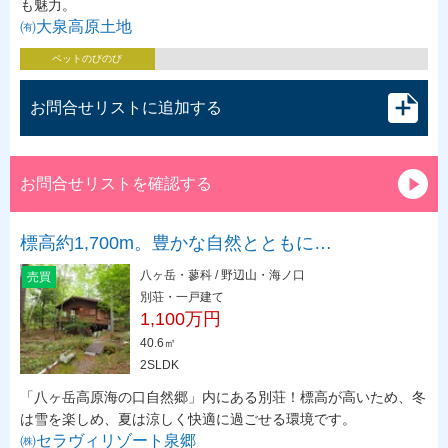
も魅力。
㈲大泉高原土地
ペットのびのび
お問合せリストに追加する
お問合せリストを確認する
標高約1,700m。豊かな自然とともに…
八ヶ岳・蓼科 / 野辺山・海ノ口
売買
別荘・一戸建て
1,100万円
40.6㎡
2SLDK
「八ヶ岳高原海の口自然郷」内にある別荘！標高が高いため、冬
は雪を楽しめ、夏は涼しく快適に過ごせる環境です。
㈱セラヴィリゾート泉郷