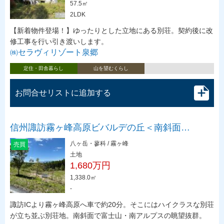
57.5㎡
2LDK
【新着物件登場！】ゆったりとした立地にある別荘。契約後に改
修工事を行い引き渡いします。
㈱セラヴィリゾート泉郷
定住・田舎暮らし
山を望むくらし
お問合せリストに追加する
信州諏訪霧ヶ峰高原ビバルデの丘＜南斜面…
八ヶ岳・蓼科 / 霧ヶ峰
売買
土地
1,680万円
1,338.0㎡
-
諏訪ICより霧ヶ峰高原へ車で約20分。そこにはハイクラスな別荘
が立ち並ぶ別荘地。南斜面で富士山・南アルプスの眺望抜群。