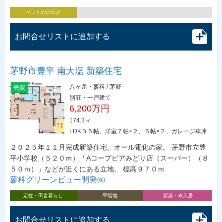
ペットのびのび
お問合せリストに追加する
茅野市豊平 南大塩 新築住宅
八ヶ岳・蓼科 / 茅野
売買
別荘・一戸建て
6,200万円
174.3㎡
LDK３５帖、洋室７帖×２、５帖×２、ガレージ車庫
２０２５年１１月完成新築住宅。オール電化の家。 茅野市立豊
平小学校（５２０ｍ）「Aコープピアみどり店（スーパー）（８
５０ｍ）」などが近くにある立地。 標高９７０ｍ
蓼科グリーンビュー開発㈱
定住・田舎暮らし
平坦地
新築・未入居
お問合せリストに追加する