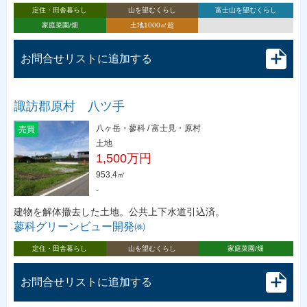
定住・田舎暮らし
山を望むくらし
富士山を望むくらし
家庭菜園/畑
土地1000㎡超
お問合せリストに追加する
諏訪郡原村 八ツ手
八ヶ岳・蓼科 / 富士見・原村
売買
土地
1,500万円
953.4㎡
-
建物を解体撤去した土地。公共上下水道引込済。
蓼科グリーンビュー開発㈱
定住・田舎暮らし
山を望むくらし
家庭菜園/畑
お問合せリストに追加する