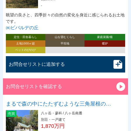
-
眺望の良さと、四季折々の自然の変化を身近に感じられるお土地
です。
㈱ビバルデの丘
定住・田舎暮らし
山を望むくらし
家庭菜園/畑
土地1000㎡超
平坦地
暖炉
ペットのびのび
お問合せリストに追加する
お問合せリストを確認する
まるで森の中にたたずむような三角屋根の…
八ヶ岳・蓼科 / 八ヶ岳南麓
売買
別荘・一戸建て
1,870万円