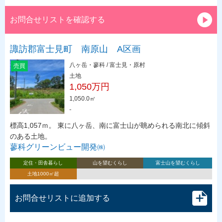
お問合せリストを確認する
諏訪郡富士見町 南原山 A区画
八ヶ岳・蓼科 / 富士見・原村
売買
土地
1,050万円
1,050.0㎡
-
標高1,057ｍ。 東に八ヶ岳、南に富士山が眺められる南北に傾斜
のある土地。
蓼科グリーンビュー開発㈱
定住・田舎暮らし
山を望むくらし
富士山を望むくらし
土地1000㎡超
お問合せリストに追加する