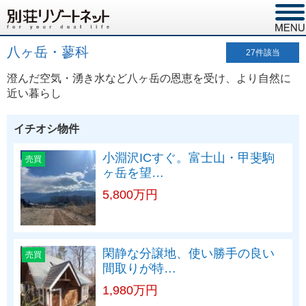
八ヶ岳・蓼科
27
件該当
澄んだ空気・湧き水など八ヶ岳の恩恵を受け、より自然に
近い暮らし
イチオシ物件
小淵沢ICすぐ。富士山・甲斐駒
売買
ヶ岳を望…
5,800万円
閑静な分譲地、使い勝手の良い
売買
間取りが特…
1,980万円