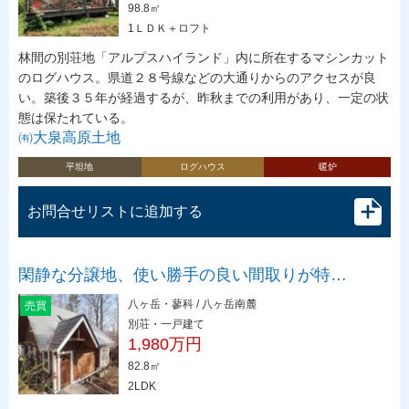
98.8㎡
1ＬＤＫ＋ロフト
林間の別荘地「アルプスハイランド」内に所在するマシンカット
のログハウス。県道２８号線などの大通りからのアクセスが良
い。築後３５年が経過するが、昨秋までの利用があり、一定の状
態は保たれている。
㈲大泉高原土地
平坦地
ログハウス
暖炉
お問合せリストに追加する
閑静な分譲地、使い勝手の良い間取りが特…
八ヶ岳・蓼科 / 八ヶ岳南麓
売買
別荘・一戸建て
1,980万円
82.8㎡
2LDK