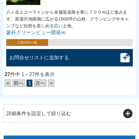
-
八ヶ岳エコーラインから未舗装道路を東に７００mほど進みま
す。菖蒲沢池南側に広がる1500坪の山林。グランピングやキャ
ンプなど自然を楽しめる広い土地。
蓼科グリーンビュー開発㈱
土地1000㎡超
お問合せリストに追加する
27
件中 1～27件を表示
«
前へ
1
次へ
»
詳細条件を設定して絞り込む