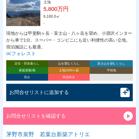
土地
5,800万円
6,180.0㎡
-
現地からは甲斐駒ヶ岳・富士山・八ヶ岳を望め、小淵沢インター
から車で1分。スーパー・コンビニにも近い利便性の高い立地。
宿泊施設にも最適。
㈱フォレスト
定住・田舎暮らし
山を望むくらし
富士山を望むくらし
家庭菜園/畑
土地1000㎡超
平坦地
高台
民泊向き
お問合せリストに追加する
お問合せリストを確認する
茅野市泉野 若葉台新築アトリエ