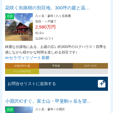
花咲く街路樹の別荘地。300坪の庭と温…
八ヶ岳・蓼科 / 八ヶ岳南麓
売買
別荘・一戸建て
2,580万円
81.0㎡
1LDK+ロフト
綺麗な分譲地にある、お庭の広い約300坪のログハウス！四季を
感じながら穏やかな時間を楽しめる別荘です♪
㈱セラヴィリゾート泉郷
土地1000㎡超
平坦地
ログハウス
ペットのびのび
お問合せリストに追加する
小淵沢ICすぐ。富士山・甲斐駒ヶ岳を望…
八ヶ岳・蓼科 / 小淵沢
売買