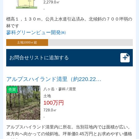
2,279.0㎡
-
標高１，１３０ｍ。公共上水道引込済み。北傾斜の７００坪弱の
林です
蓼科グリーンビュー開発㈱
土地1000㎡超
お問合せリストに追加する
アルプスハイランド清里（約220.22…
八ヶ岳・蓼科 / 清里
売買
土地
100万円
728.0㎡
-
アルプスハイランド清里内に所在。当別荘地内では面積が広い。
東方向へ向かっての傾斜地。坪単価0.45万円とお求めやすい価格