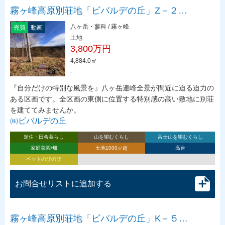
霧ヶ峰高原別荘地「ビバルデの丘」Z－２…
八ヶ岳・蓼科 / 霧ヶ峰
売買
動画
土地
3,800万円
4,884.0㎡
-
『自分だけの特別な風景を』八ヶ岳連峰全景が間近に迫る迫力の
ある区画です。全区画の東側に位置する特別感の高い敷地に別荘
を建ててみませんか。
㈱ビバルデの丘
定住・田舎暮らし
山を望むくらし
富士山を望むくらし
家庭菜園/畑
土地1000㎡超
高台
ペットのびのび
お問合せリストに追加する
霧ヶ峰高原別荘地「ビバルデの丘」K－５…