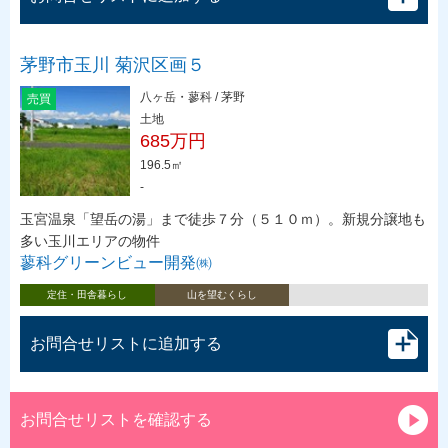
茅野市玉川 菊沢区画５
八ヶ岳・蓼科 / 茅野
売買
土地
685万円
196.5㎡
-
玉宮温泉「望岳の湯」まで徒歩７分（５１０ｍ）。新規分譲地も
多い玉川エリアの物件
蓼科グリーンビュー開発㈱
定住・田舎暮らし
山を望むくらし
お問合せリストに追加する
お問合せリストを確認する