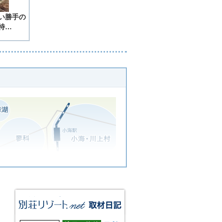
い勝手の
特…