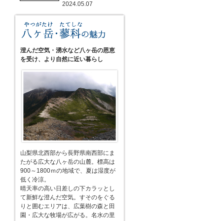
2024.05.07
澄んだ空気・湧水など八ヶ岳の恩恵
を受け、より自然に近い暮らし
山梨県北西部から長野県南西部にま
たがる広大な八ヶ岳の山麓。標高は
900～1800ｍの地域で、夏は湿度が
低く冷涼。
晴天率の高い日差しの下カラッとし
て新鮮な澄んだ空気。すそのをぐる
りと囲むエリアは、広葉樹の森と田
園・広大な牧場が広がる。名水の里