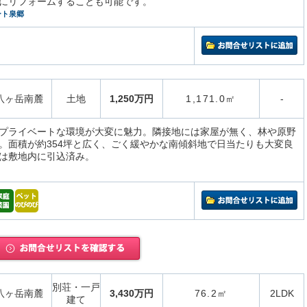
にリフォームすることも可能です。
ート泉郷
八ヶ岳南麓
土地
1,250万円
1,171.0㎡
-
プライベートな環境が大変に魅力。隣接地には家屋が無く、林や原野
。面積が約354坪と広く、ごく緩やかな南傾斜地で日当たりも大変良
は敷地内に引込済み。
別荘・一戸
八ヶ岳南麓
3,430万円
76.2㎡
2LDK
建て