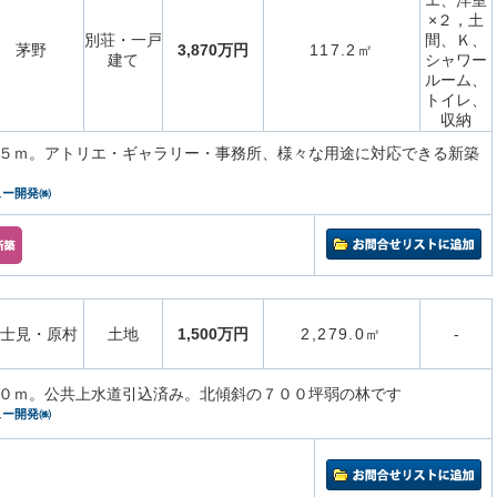
エ、洋室
×２，土
別荘・一戸
間、Ｋ、
茅野
3,870万円
117.2㎡
建て
シャワー
ルーム、
トイレ、
収納
５ｍ。アトリエ・ギャラリー・事務所、様々な用途に対応できる新築
ュー開発㈱
士見・原村
土地
1,500万円
2,279.0㎡
-
０ｍ。公共上水道引込済み。北傾斜の７００坪弱の林です
ュー開発㈱