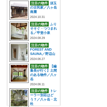
注目の物件
須玉
の古民家／八ヶ岳
南麓
2024.10.31
注目の物件
ふり
そそぐ・つつまれ
る／甲斐小泉
2024.08.29
注目の物件
FOREST AND
SAUNA／野辺山
2024.06.27
注目の物件
【編
集長が行く】土間
のある物件／八ヶ
岳
2024.06.11
注目の物件
トレ
ーラー別荘はど
う？／八ヶ岳・北
杜