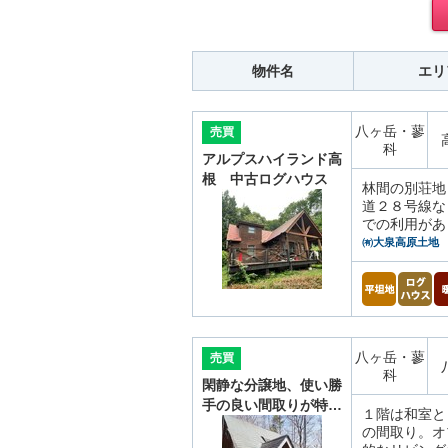
物件名
エリ
八ヶ岳・蓼
売買
科
アルプスハイランド高
根 中古ログハウス
林間の別荘地
道２８号線な
での利用があ
㈲大泉高原土地
八ヶ岳・蓼
売買
科
閑静な分譲地、使い勝
手の良い間取りが特…
１階は和室と
の間取り。オ