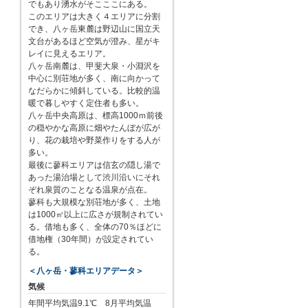
でもあり湧水がそこここにある。
このエリアは大きく４エリアに分割
でき、八ヶ岳東麓は野辺山に国立天
文台があるほど空気が澄み、星がキ
レイに見えるエリア。
八ヶ岳南麓は、甲斐大泉・小淵沢を
中心に別荘地が多く、南に向かって
なだらかに傾斜している。比較的温
暖で暮しやすく定住者も多い。
八ヶ岳中央高原は、標高1000ｍ前後
の穏やかな高原に畑やたんぼが広が
り、花の栽培や野菜作りをする人が
多い。
最後に蓼科エリアは信玄の隠し湯で
あった湯治場として渋川沿いにそれ
ぞれ泉質のことなる温泉が点在。
蓼科も大規模な別荘地が多く、土地
は1000㎡以上に広さが規制されてい
る。借地も多く、全体の70％ほどに
借地権（30年間）が設定されてい
る。
＜八ヶ岳・蓼科エリアデータ＞
気候
年間平均気温9.1℃ 8月平均気温