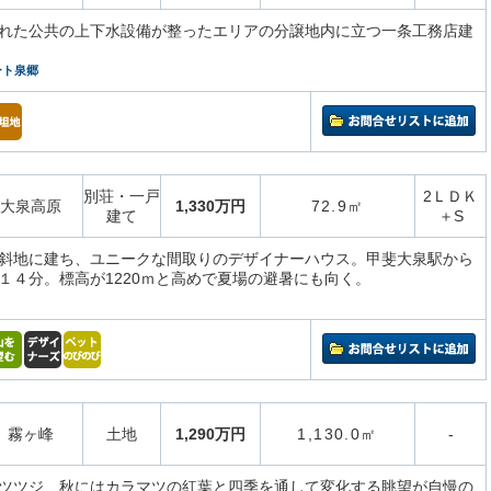
れた公共の上下水設備が整ったエリアの分譲地内に立つ一条工務店建
ート泉郷
別荘・一戸
2ＬＤＫ
大泉高原
1,330万円
72.9㎡
建て
＋S
斜地に建ち、ユニークな間取りのデザイナーハウス。甲斐大泉駅から
１４分。標高が1220ｍと高めで夏場の避暑にも向く。
霧ヶ峰
土地
1,290万円
1,130.0㎡
-
ツツジ、秋にはカラマツの紅葉と四季を通して変化する眺望が自慢の