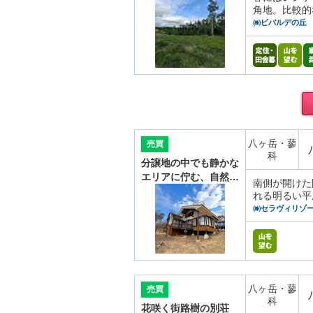
角地。比較的
㈱ビバルデの丘
八ヶ岳・蓼
売買
科
分譲地の中でも静かな
エリアに佇む、自然…
南側が開けた
れる明るい平
㈱セラヴィリゾ
八ヶ岳・蓼
売買
科
花咲く街路樹の別荘