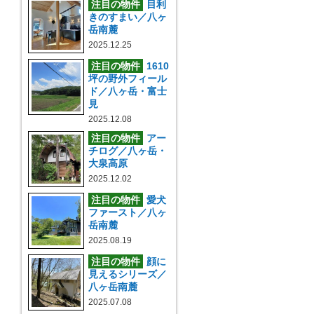
注目の物件
目利
きのすまい／八ヶ
岳南麓
2025.12.25
注目の物件
1610
坪の野外フィール
ド／八ヶ岳・富士
見
2025.12.08
注目の物件
アー
チログ／八ヶ岳・
大泉高原
2025.12.02
注目の物件
愛犬
ファースト／八ヶ
岳南麓
2025.08.19
注目の物件
顔に
見えるシリーズ／
八ヶ岳南麓
2025.07.08