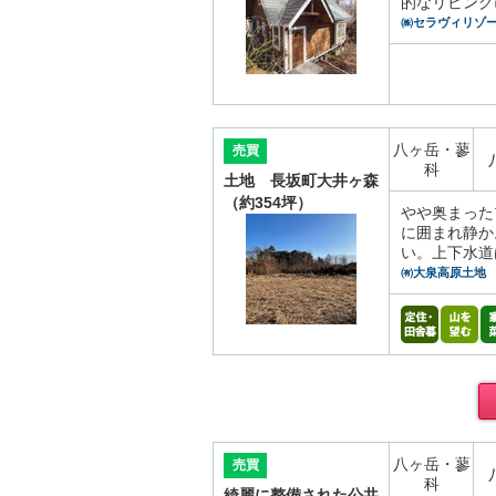
的なリビング
㈱セラヴィリゾ
八ヶ岳・蓼
売買
科
土地 長坂町大井ヶ森
（約354坪）
やや奥まった
に囲まれ静か
い。上下水道
㈲大泉高原土地
八ヶ岳・蓼
売買
科
綺麗に整備された公共