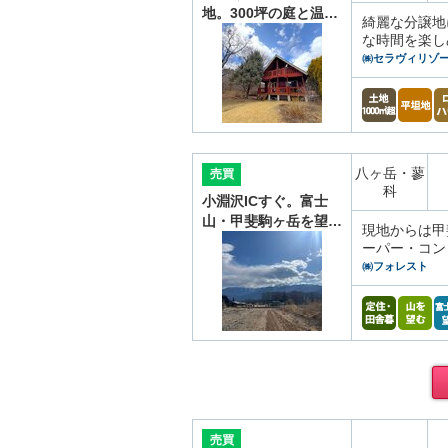
地。300坪の庭と温…
綺麗な分譲地
な時間を楽し
㈱セラヴィリゾ
八ヶ岳・蓼
売買
科
小淵沢ICすぐ。富士
山・甲斐駒ヶ岳を望…
現地からは甲
ーパー・コン
㈱フォレスト
売買