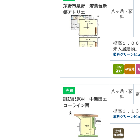
茅野市泉野 若葉台新
八ヶ岳・蓼
築アトリエ
科
標高１，０６
未入居建物。
蓼科グリーンビ
売買
八ヶ岳・蓼
富
科
諏訪郡原村 中新田エ
コーライン西
標高１，１３
蓼科グリーンビ