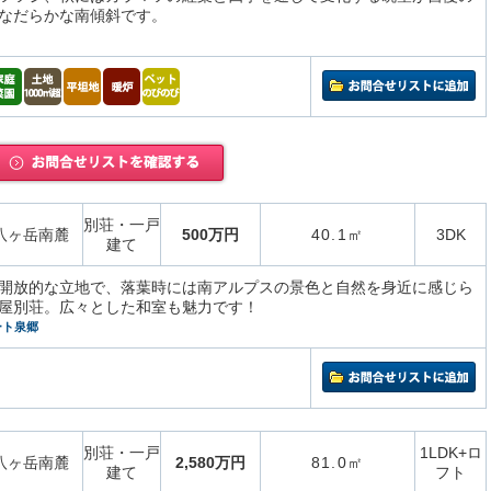
なだらかな南傾斜です。
別荘・一戸
八ヶ岳南麓
500万円
40.1㎡
3DK
建て
開放的な立地で、落葉時には南アルプスの景色と自然を身近に感じら
屋別荘。広々とした和室も魅力です！
ート泉郷
別荘・一戸
1LDK+ロ
八ヶ岳南麓
2,580万円
81.0㎡
建て
フト