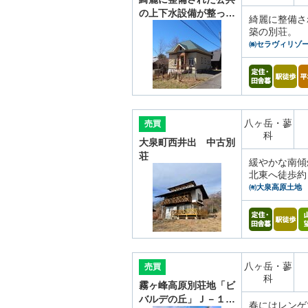
の上下水設備が整っ…
綺麗に整備さ
築の別荘。
㈱セラヴィリゾ
八ヶ岳・蓼
売買
科
大泉町西井出 中古別
荘
緩やかな南傾
北東へ徒歩約
㈲大泉高原土地
八ヶ岳・蓼
売買
科
霧ヶ峰高原別荘地「ビ
バルデの丘」Ｊ－１…
春にはレンゲ