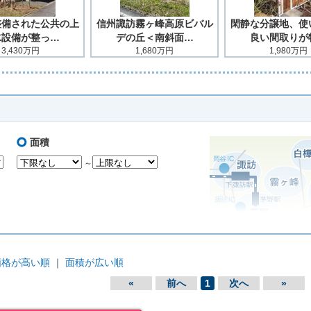
整備された公共の上
信州諏訪霧ヶ峰高原ビバル
閑静な分譲地、使
水設備が整っ…
デの丘＜南斜面…
良い間取りが
3,430万円
1,680万円
1,980万円
面積
～
価格が高い順
｜
面積が広い順
«
前へ
1
次へ
»