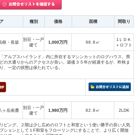
ア
種別
価格
面積
間取り
別荘・一戸
1ＬＤＫ
高根・長坂
1,000万円
98.8㎡
建て
＋ロフト
「アルプスハイランド」内に所在するマシンカットのログハウス。県
どの大通りからのアクセスが良い。築後３５年が経過するが、昨秋ま
り、一定の状態は保たれている。
別荘・一戸
八ヶ岳南麓
1,980万円
82.8㎡
2LDK
建て
リビング、２階は少し広めのロフトと和室という使い勝手の良い人気
プションとして１F和室をフローリングにすることで、より広く開放