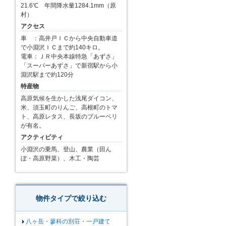
21.6℃ 年間降水量1284.1mm（原
村）
アクセス
車 ：高井戸ＩＣから中央自動車道
で小淵沢ＩＣまで約140キロ。
電車：ＪＲ中央本線特急「あずさ」
「スーパーあずさ」で新宿駅から小
淵沢駅まで約120分
特産物
高原気候を生かした浅尾ダイコン、
米、須玉町のりんご、高根町のトマ
ト、高原レタス、長坂のブルーベリ
が有名。
アクティビティ
小淵沢の乗馬、登山、農業（田ん
ぼ・高原野菜）、木工・陶芸
物件タイプで絞り込む
八ヶ岳・蓼科の別荘・一戸建て