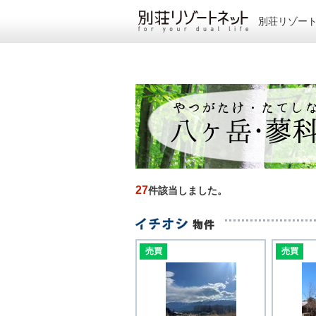
別荘リゾー
27
件該当しました。
売買
売買