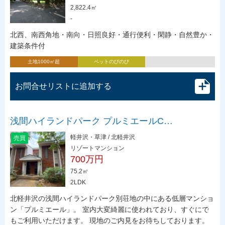
2,822.4㎡
-
北西、南西角地・南向・日照良好・通行便利・閑静・自然豊か・
建築条件付
土地1000㎡超
ペットのびのび
お問合せリストに追加する
浅間ハイランドパーク プルミエールC…
軽井沢・草津 / 北軽井沢
売買
リゾートマンション
700万円
75.2㎡
2LDK
北軽井沢の浅間ハイランドパーク別荘地の中にある低層マンショ
ン「プルミエール」。 室内大変綺麗に使われており、すぐにで
もご利用いただけます。 現地のご内見をお待ちしております。