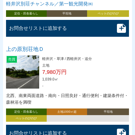
軽井沢別荘チャンネル／第一観光開発㈱
定住・田舎暮らし
平坦地
ペットのびのび
お問合せリストに追加する
上の原別荘地Ｄ
軽井沢・草津 / 西軽井沢・追分
売買
土地
7,980万円
1,039.0㎡
-
北西、南東両面道路・南向・日照良好・通行便利・建築条件付・
森林浴を満喫
定住・田舎暮らし
土地1000㎡超
平坦地
ペットのびのび
お問合せリストに追加する