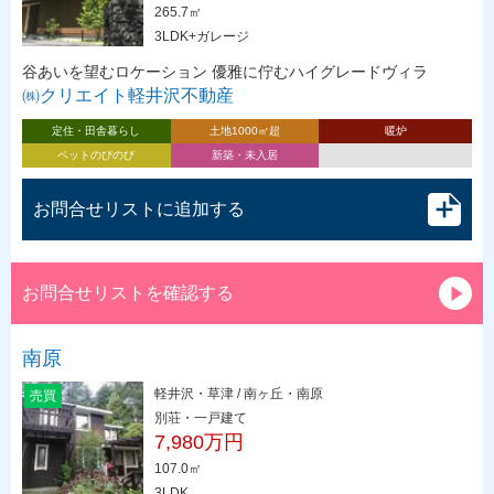
265.7㎡
3LDK+ガレージ
谷あいを望むロケーション 優雅に佇むハイグレードヴィラ
㈱クリエイト軽井沢不動産
定住・田舎暮らし
土地1000㎡超
暖炉
ペットのびのび
新築・未入居
お問合せリストに追加する
お問合せリストを確認する
南原
軽井沢・草津 / 南ヶ丘・南原
売買
別荘・一戸建て
7,980万円
107.0㎡
3LDK