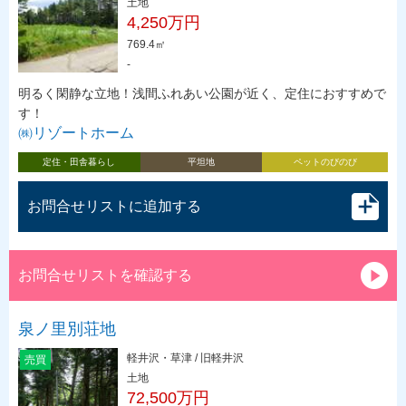
土地
4,250万円
769.4㎡
-
明るく閑静な立地！浅間ふれあい公園が近く、定住におすすめで
す！
㈱リゾートホーム
定住・田舎暮らし
平坦地
ペットのびのび
お問合せリストに追加する
お問合せリストを確認する
泉ノ里別荘地
軽井沢・草津 / 旧軽井沢
売買
土地
72,500万円