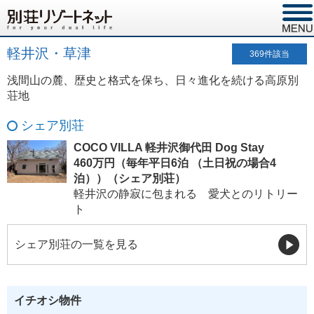
軽井沢・草津
369
件該当
浅間山の麓、歴史と格式を保ち、日々進化を続ける高原別
荘地
シェア別荘
COCO VILLA 軽井沢御代田 Dog Stay
460万円（毎年平日6泊 （土日祝の場合4
泊））（シェア別荘）
軽井沢の静寂に包まれる 愛犬とのリトリー
ト
シェア別荘の一覧を見る
イチオシ物件