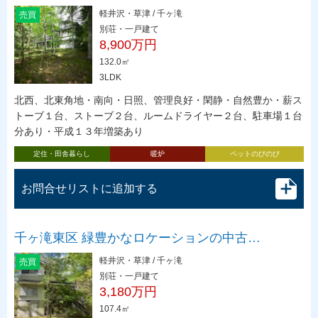
軽井沢・草津 / 千ヶ滝
売買
別荘・一戸建て
8,900万円
132.0㎡
3LDK
北西、北東角地・南向・日照、管理良好・閑静・自然豊か・薪ス
トーブ１台、ストーブ２台、ルームドライヤー２台、駐車場１台
分あり・平成１３年増築あり
定住・田舎暮らし
暖炉
ペットのびのび
お問合せリストに追加する
千ヶ滝東区 緑豊かなロケーションの中古…
軽井沢・草津 / 千ヶ滝
売買
別荘・一戸建て
3,180万円
107.4㎡