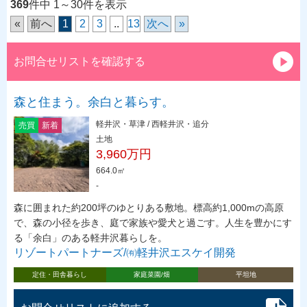
369
件中 1～30件を表示
«
前へ
1
2
3
..
13
次へ
»
お問合せリストを確認する
森と住まう。余白と暮らす。
軽井沢・草津 / 西軽井沢・追分
売買
新着
土地
3,960万円
664.0㎡
-
森に囲まれた約200坪のゆとりある敷地。標高約1,000mの高原
で、森の小径を歩き、庭で家族や愛犬と過ごす。人生を豊かにす
る「余白」のある軽井沢暮らしを。
リゾートパートナーズ/㈲軽井沢エスケイ開発
定住・田舎暮らし
家庭菜園/畑
平坦地