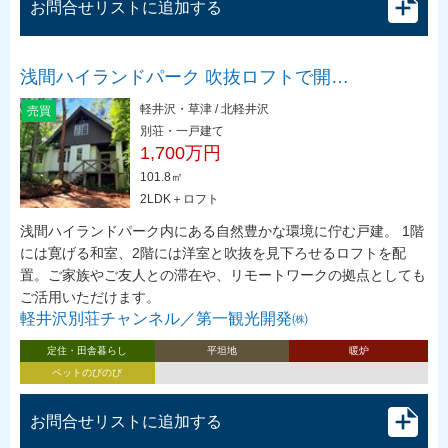
お問合せリストに追加する
浅間ハイランドパーク 吹抜ロフトで開…
軽井沢・草津 / 北軽井沢
売買
別荘・一戸建て
1,700万円
101.8㎡
2LDK＋ロフト
浅間ハイランドパーク内にある自然豊かな環境に佇む戸建。 1階
には寛げる和室、2階には洋室と吹抜を見下ろせるロフトを配
置。ご家族やご友人との滞在や、リモートワークの拠点としても
ご活用いただけます。
軽井沢別荘チャンネル／第一観光開発㈱
定住・田舎暮らし
平坦地
暖炉
ペットのびのび
お問合せリストに追加する