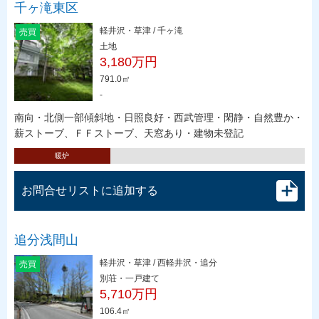
千ヶ滝東区
軽井沢・草津 / 千ヶ滝
売買
土地
3,180万円
791.0㎡
-
南向・北側一部傾斜地・日照良好・西武管理・閑静・自然豊か・
薪ストーブ、ＦＦストーブ、天窓あり・建物未登記
暖炉
お問合せリストに追加する
追分浅間山
軽井沢・草津 / 西軽井沢・追分
売買
別荘・一戸建て
5,710万円
106.4㎡