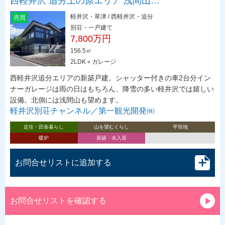
西軽井沢 追分上の原エリア 浅間山…
軽井沢・草津 / 西軽井沢・追分
売買
別荘・一戸建て
7,800万円
156.5㎡
2LDK＋ガレージ
西軽井沢追分エリアの新築戸建。シャッター付きの車2台分イン
ナーガレージは雨の日はもちろん、降雪の多い軽井沢では嬉しい
設備。北側には浅間山も望めます。
軽井沢別荘チャンネル／第一観光開発㈱
定住・田舎暮らし
山を望むくらし
平坦地
暖炉
新築・未入居
お問合せリストに追加する
お問合せリストを確認する