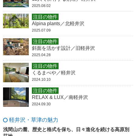
2025.08.02
注目の物件
Alpina plants／北軽井沢
2025.07.09
注目の物件
斜面を活かす設計／旧軽井沢
2025.04.28
注目の物件
くるまべや／軽井沢
2024.10.10
注目の物件
RELAX & LUX／南軽井沢
2024.09.30
軽井沢・草津の魅力
浅間山の麓、歴史と格式を保ち、日々進化を続ける高原別