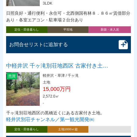
3LDK
日照良好・通行便利・永住可・北西側国有林８．８６㎡賃借部分
あり・各室エアコン・駐車場２台分あり
定住・田舎暮らし
平坦地
新築・未入居
お問合せリストに追加する
中軽井沢 千ヶ滝別荘地西区 古家付き土…
軽井沢・草津 / 千ヶ滝
売買
土地
15,000万円
2,572.0㎡
-
千ヶ滝別荘地西区の黒橋近くにある古家付き土地。
軽井沢別荘チャンネル／第一観光開発㈱
定住・田舎暮らし
土地1000㎡超