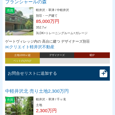
ブランシャールの森
軽井沢・草津 / 中軽井沢
売買
別荘・一戸建て
85,000万円
352.7㎡
3LDK+トレーニングルーム+ガレージ
ゲートヴィレッジ内の 高台に建つ デザイナーズ別荘
㈱クリエイト軽井沢不動産
土地1000㎡超
デザイナーズ
暖炉
ペットのびのび
お問合せリストに追加する
中軽井沢北 売り土地2,300万円
軽井沢・草津 / 千ヶ滝
売買
土地
2,300万円