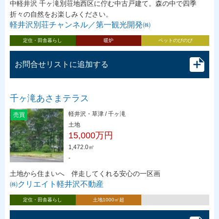
中軽井沢 千ヶ滝別荘地西区に佇む中古戸建て。森の中で四季
折々の自然をお楽しみください。
軽井沢別荘チャンネル／第一観光開発㈱
定住・田舎暮らし
暖炉
ペットのびのび
お問合せリストに追加する
千ヶ滝あさまテラス
軽井沢・草津 / 千ヶ滝
売買
土地
15,000万円
1,472.0㎡
-
土地から住まいへ 伴走してくれる安心の一区画
㈱クリエイト軽井沢不動産
定住・田舎暮らし
土地1000㎡超