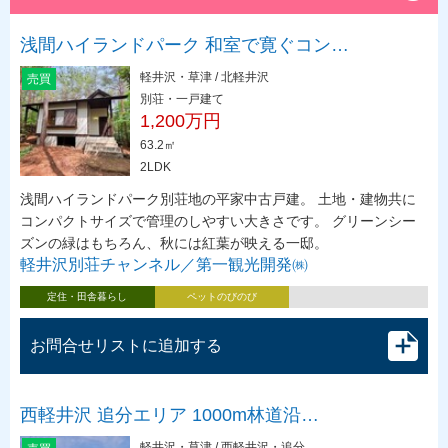
浅間ハイランドパーク 和室で寛ぐコン…
軽井沢・草津 / 北軽井沢
売買
別荘・一戸建て
1,200万円
63.2㎡
2LDK
浅間ハイランドパーク別荘地の平家中古戸建。 土地・建物共に
コンパクトサイズで管理のしやすい大きさです。 グリーンシー
ズンの緑はもちろん、秋には紅葉が映える一邸。
軽井沢別荘チャンネル／第一観光開発㈱
定住・田舎暮らし
ペットのびのび
お問合せリストに追加する
西軽井沢 追分エリア 1000m林道沿…
軽井沢・草津 / 西軽井沢・追分