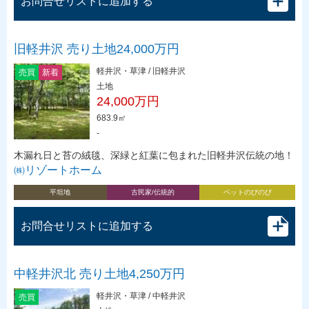
お問合せリストに追加する
旧軽井沢 売り土地24,000万円
軽井沢・草津 / 旧軽井沢
売買
新着
土地
24,000万円
683.9㎡
-
木漏れ日と苔の絨毯、深緑と紅葉に包まれた旧軽井沢伝統の地！
㈱リゾートホーム
平坦地
古民家/伝統的
ペットのびのび
お問合せリストに追加する
中軽井沢北 売り土地4,250万円
軽井沢・草津 / 中軽井沢
売買