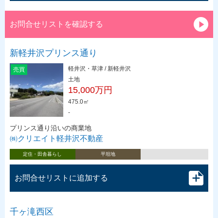
お問合せリストを確認する
新軽井沢プリンス通り
軽井沢・草津 / 新軽井沢
売買
土地
15,000万円
475.0㎡
-
プリンス通り沿いの商業地
㈱クリエイト軽井沢不動産
定住・田舎暮らし
平坦地
お問合せリストに追加する
千ヶ滝西区