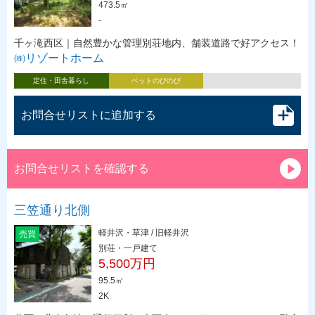
473.5㎡
-
千ヶ滝西区｜自然豊かな管理別荘地内、舗装道路で好アクセス！
㈱リゾートホーム
定住・田舎暮らし
ペットのびのび
お問合せリストに追加する
お問合せリストを確認する
三笠通り北側
軽井沢・草津 / 旧軽井沢
売買
別荘・一戸建て
5,500万円
95.5㎡
2K