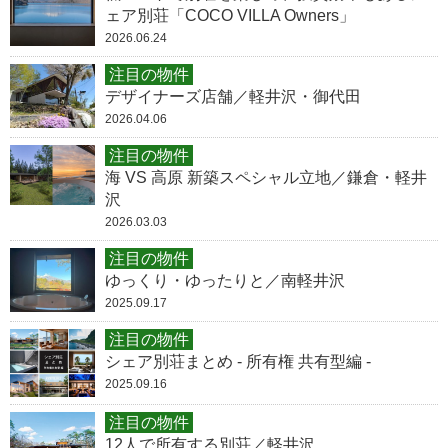
ェア別荘「COCO VILLA Owners」
2026.06.24
注目の物件
デザイナーズ店舗／軽井沢・御代田
2026.04.06
注目の物件
海 VS 高原 新築スペシャル立地／鎌倉・軽井
沢
2026.03.03
注目の物件
ゆっくり・ゆったりと／南軽井沢
2025.09.17
注目の物件
シェア別荘まとめ - 所有権 共有型編 -
2025.09.16
注目の物件
12人で所有する別荘／軽井沢