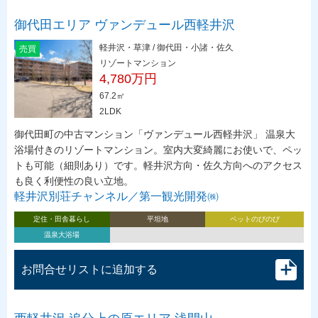
御代田エリア ヴァンデュール西軽井沢
軽井沢・草津 / 御代田・小諸・佐久
売買
リゾートマンション
4,780万円
67.2㎡
2LDK
御代田町の中古マンション「ヴァンデュール西軽井沢」 温泉大
浴場付きのリゾートマンション。室内大変綺麗にお使いで、ペッ
トも可能（細則あり）です。軽井沢方向・佐久方向へのアクセス
も良く利便性の良い立地。
軽井沢別荘チャンネル／第一観光開発㈱
定住・田舎暮らし
平坦地
ペットのびのび
温泉大浴場
お問合せリストに追加する