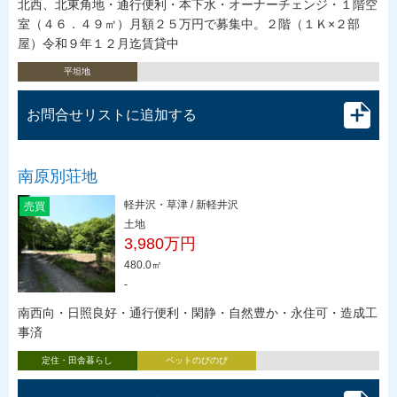
北西、北東角地・通行便利・本下水・オーナーチェンジ・１階空
室（４６．４９㎡）月額２５万円で募集中。２階（１Ｋ×２部
屋）令和９年１２月迄賃貸中
平坦地
お問合せリストに追加する
南原別荘地
軽井沢・草津 / 新軽井沢
売買
土地
3,980万円
480.0㎡
-
南西向・日照良好・通行便利・閑静・自然豊か・永住可・造成工
事済
定住・田舎暮らし
ペットのびのび