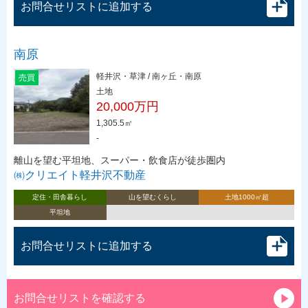
お問合せリストに追加する
南原
軽井沢・草津 / 南ヶ丘・南原
売買
土地
20,000万円
1,305.5㎡
-
離山を望む平坦地、スーパー・飲食店が徒歩圏内
㈱クリエイト軽井沢不動産
定住・田舎暮らし
山を望むくらし
土地1000㎡超
平坦地
お問合せリストに追加する
お問合せリストを確認する