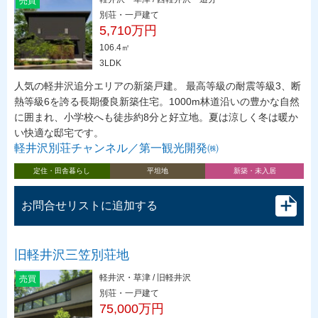
売買
別荘・一戸建て
5,710万円
106.4㎡
3LDK
人気の軽井沢追分エリアの新築戸建。 最高等級の耐震等級3、断
熱等級6を誇る長期優良新築住宅。1000m林道沿いの豊かな自然
に囲まれ、小学校へも徒歩約8分と好立地。夏は涼しく冬は暖か
い快適な邸宅です。
軽井沢別荘チャンネル／第一観光開発㈱
定住・田舎暮らし
平坦地
新築・未入居
お問合せリストに追加する
旧軽井沢三笠別荘地
軽井沢・草津 / 旧軽井沢
売買
別荘・一戸建て
75,000万円