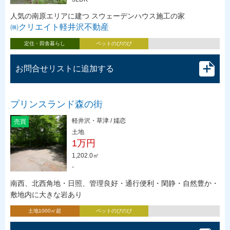
人気の南原エリアに建つ スウェーデンハウス施工の家
㈱クリエイト軽井沢不動産
定住・田舎暮らし
ペットのびのび
お問合せリストに追加する
プリンスランド森の街
軽井沢・草津 / 嬬恋
売買
土地
1万円
1,202.0㎡
-
南西、北西角地・日照、管理良好・通行便利・閑静・自然豊か・
敷地内に大きな岩あり
土地1000㎡超
ペットのびのび