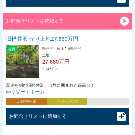
お問合せリストを確認する
旧軽井沢 売り土地27,680万円
軽井沢・草津 / 旧軽井沢
売買
土地
27,680万円
1,145.0㎡
-
歴史を刻む旧軽井沢、自然に囲まれた緩高台！
㈱リゾートホーム
土地1000㎡超
ペットのびのび
お問合せリストに追加する