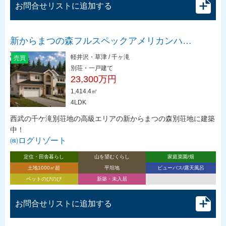
お問合せリストに追加する
新からまつの森フルスペックアメリカンハ…
軽井沢・草津 / 千ヶ滝
売買
別荘・一戸建て
23,300万円
1,414.4㎡
4LDK
西武の千ケ滝別荘地の高級エリアの新からまつの森別荘地に建築
中！
㈱ログリゾート
定住・田舎暮らし
山を望むくらし
家庭菜園/畑
土地1000㎡超
平坦地
ビューバス/露天風呂
ペットのびのび
新築・未入居
お問合せリストに追加する