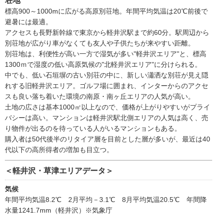
荘地
標高900～1000mに広がる高原別荘地。年間平均気温は20℃前後で
避暑には最適。
アクセスも長野新幹線で東京から軽井沢駅まで約60分。駅周辺から
別荘地が広がり車がなくても友人や子供たちが来やすい距離。
別荘地は、利便性が高い一方で湿気が多い"軽井沢エリア"と、標高
1300ｍで湿度の低い高原気候の"北軽井沢エリア"に分けられる。
中でも、低い石垣塀の古い別荘の中に、新しい瀟洒な別荘が見え隠
れする旧軽井沢エリア。ゴルフ場に囲まれ、インターからのアクセ
スも良い落ち着いた環境の南原・南ヶ丘エリアの人気が高い。
土地の広さは基本1000㎡以上なので、価格が上がりやすいがプライ
バシーは高い。マンションは軽井沢駅北側エリアの人気は高く、売
り物件が出るのを待っている人がいるマンションもある。
購入者は50代後半のリタイア層を目前とした層が多いが、最近は40
代以下の高所得者の増加も目立つ。
＜軽井沢・草津エリアデータ＞
気候
年間平均気温8.2℃ 2月平均－3.1℃ 8月平均気温20.5℃ 年間降
水量1241.7mm（軽井沢）※気象庁