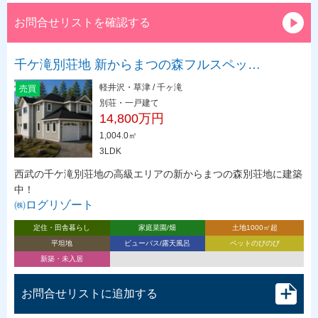
お問合せリストを確認する
千ケ滝別荘地 新からまつの森フルスペッ…
軽井沢・草津 / 千ヶ滝
売買
別荘・一戸建て
14,800万円
1,004.0㎡
3LDK
西武の千ケ滝別荘地の高級エリアの新からまつの森別荘地に建築
中！
㈱ログリゾート
定住・田舎暮らし
家庭菜園/畑
土地1000㎡超
平坦地
ビューバス/露天風呂
ペットのびのび
新築・未入居
お問合せリストに追加する