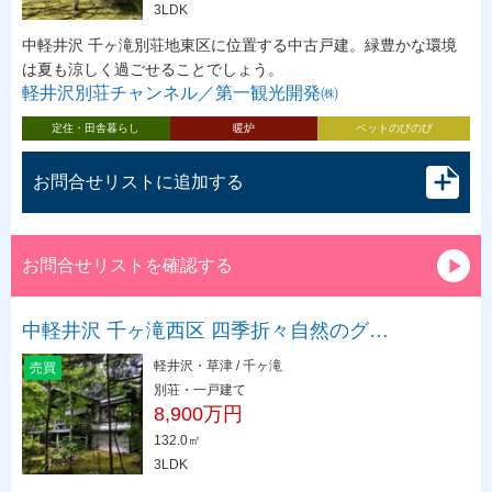
3LDK
中軽井沢 千ヶ滝別荘地東区に位置する中古戸建。緑豊かな環境
は夏も涼しく過ごせることでしょう。
軽井沢別荘チャンネル／第一観光開発㈱
定住・田舎暮らし
暖炉
ペットのびのび
お問合せリストに追加する
お問合せリストを確認する
中軽井沢 千ヶ滝西区 四季折々自然のグ…
軽井沢・草津 / 千ヶ滝
売買
別荘・一戸建て
8,900万円
132.0㎡
3LDK