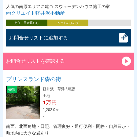
人気の南原エリアに建つ スウェーデンハウス施工の家
㈱クリエイト軽井沢不動産
定住・田舎暮らし
ペットのびのび
お問合せリストに追加する
お問合せリストを確認する
プリンスランド森の街
軽井沢・草津 / 嬬恋
売買
土地
1万円
1,202.0㎡
-
南西、北西角地・日照、管理良好・通行便利・閑静・自然豊か・
敷地内に大きな岩あり