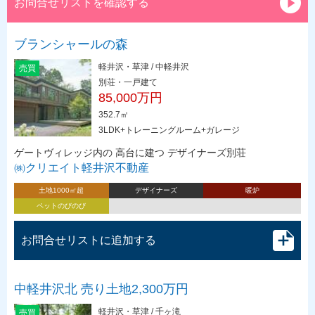
お問合せリストを確認する
ブランシャールの森
軽井沢・草津 / 中軽井沢
売買
別荘・一戸建て
85,000万円
352.7㎡
3LDK+トレーニングルーム+ガレージ
ゲートヴィレッジ内の 高台に建つ デザイナーズ別荘
㈱クリエイト軽井沢不動産
土地1000㎡超
デザイナーズ
暖炉
ペットのびのび
お問合せリストに追加する
中軽井沢北 売り土地2,300万円
軽井沢・草津 / 千ヶ滝
売買