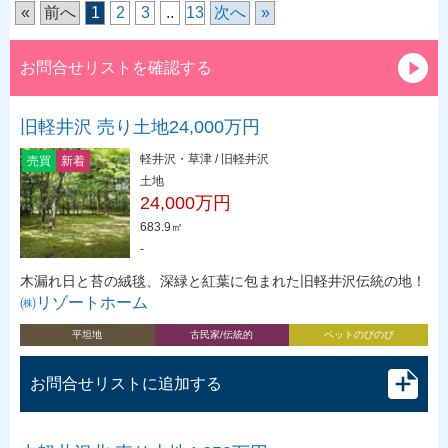
«
前へ
1
2
3
..
13
次へ
»
お問合せリストを確認する
旧軽井沢 売り土地24,000万円
軽井沢・草津 / 旧軽井沢
売買
新着
土地
24,000万円
683.9㎡
-
木漏れ日と苔の絨毯、深緑と紅葉に包まれた旧軽井沢伝統の地！
㈱リゾートホーム
平坦地
古民家/伝統的
ペットのびのび
お問合せリストに追加する