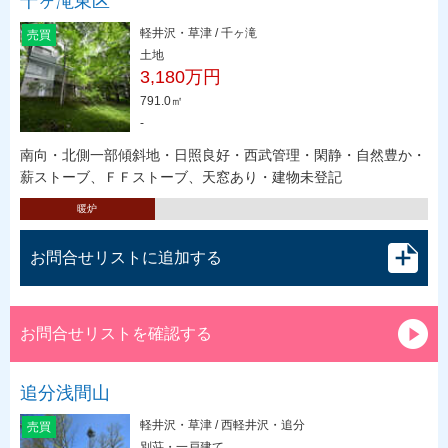
千ヶ滝東区
軽井沢・草津 / 千ヶ滝
売買
土地
3,180万円
791.0㎡
-
南向・北側一部傾斜地・日照良好・西武管理・閑静・自然豊か・
薪ストーブ、ＦＦストーブ、天窓あり・建物未登記
暖炉
お問合せリストに追加する
お問合せリストを確認する
追分浅間山
軽井沢・草津 / 西軽井沢・追分
売買
別荘・一戸建て