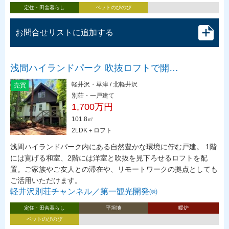
定住・田舎暮らし
ペットのびのび
お問合せリストに追加する
浅間ハイランドパーク 吹抜ロフトで開…
軽井沢・草津 / 北軽井沢
売買
別荘・一戸建て
1,700万円
101.8㎡
2LDK＋ロフト
浅間ハイランドパーク内にある自然豊かな環境に佇む戸建。 1階
には寛げる和室、2階には洋室と吹抜を見下ろせるロフトを配
置。ご家族やご友人との滞在や、リモートワークの拠点としても
ご活用いただけます。
軽井沢別荘チャンネル／第一観光開発㈱
定住・田舎暮らし
平坦地
暖炉
ペットのびのび