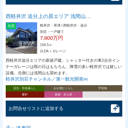
西軽井沢 追分上の原エリア 浅間山…
軽井沢・草津 / 西軽井沢・追分
売買
別荘・一戸建て
7,800万円
156.5㎡
2LDK＋ガレージ
西軽井沢追分エリアの新築戸建。シャッター付きの車2台分イン
ナーガレージは雨の日はもちろん、降雪の多い軽井沢では嬉しい
設備。北側には浅間山も望めます。
軽井沢別荘チャンネル／第一観光開発㈱
定住・田舎暮らし
山を望むくらし
平坦地
暖炉
新築・未入居
お問合せリストに追加する