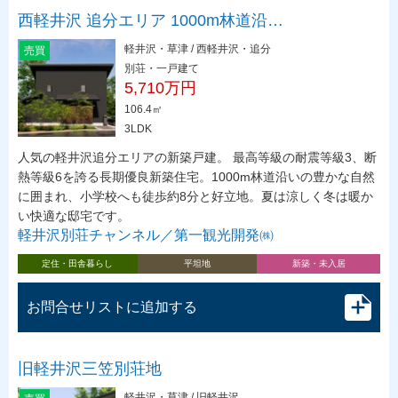
西軽井沢 追分エリア 1000m林道沿…
軽井沢・草津 / 西軽井沢・追分
売買
別荘・一戸建て
5,710万円
106.4㎡
3LDK
人気の軽井沢追分エリアの新築戸建。 最高等級の耐震等級3、断
熱等級6を誇る長期優良新築住宅。1000m林道沿いの豊かな自然
に囲まれ、小学校へも徒歩約8分と好立地。夏は涼しく冬は暖か
い快適な邸宅です。
軽井沢別荘チャンネル／第一観光開発㈱
定住・田舎暮らし
平坦地
新築・未入居
お問合せリストに追加する
旧軽井沢三笠別荘地
軽井沢・草津 / 旧軽井沢