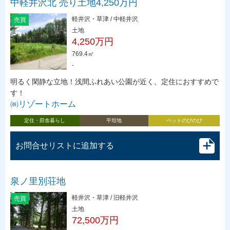
中軽井沢北 売り土地4,250万円
軽井沢・草津 / 中軽井沢
売買
土地
4,250万円
769.4㎡
-
明るく閑静な立地！浅間ふれあい公園が近く、定住におすすめで
す！
㈱リゾートホーム
定住・田舎暮らし
平坦地
ペットのびのび
お問合せリストに追加する
泉ノ里別荘地
軽井沢・草津 / 旧軽井沢
売買
土地
72,500万円