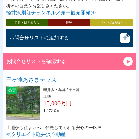
折々の自然をお楽しみください。
軽井沢別荘チャンネル／第一観光開発㈱
定住・田舎暮らし
暖炉
ペットのびのび
お問合せリストに追加する
お問合せリストを確認する
千ヶ滝あさまテラス
軽井沢・草津 / 千ヶ滝
売買
土地
15,000万円
1,472.0㎡
-
土地から住まいへ 伴走してくれる安心の一区画
㈱クリエイト軽井沢不動産