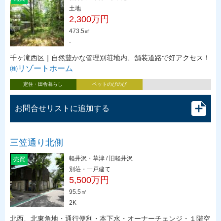
土地
2,300万円
473.5㎡
-
千ヶ滝西区｜自然豊かな管理別荘地内、舗装道路で好アクセス！
㈱リゾートホーム
定住・田舎暮らし
ペットのびのび
お問合せリストに追加する
三笠通り北側
軽井沢・草津 / 旧軽井沢
売買
別荘・一戸建て
5,500万円
95.5㎡
2K
北西、北東角地・通行便利・本下水・オーナーチェンジ・１階空