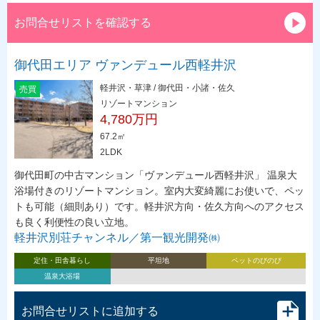
お問合せリストを確認する
御代田エリア ヴァンデュール西軽井沢
軽井沢・草津 / 御代田・小諸・佐久
売買
リゾートマンション
4,780万円
67.2㎡
2LDK
御代田町の中古マンション「ヴァンデュール西軽井沢」 温泉大
浴場付きのリゾートマンション。室内大変綺麗にお使いで、ペッ
トも可能（細則あり）です。軽井沢方向・佐久方向へのアクセス
も良く利便性の良い立地。
軽井沢別荘チャンネル／第一観光開発㈱
定住・田舎暮らし
平坦地
ペットのびのび
温泉大浴場
お問合せリストに追加する