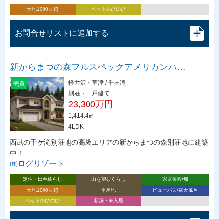
土地1000㎡超
ペットのびのび
お問合せリストに追加する
新からまつの森フルスペックアメリカンハ…
軽井沢・草津 / 千ヶ滝
売買
別荘・一戸建て
23,300万円
1,414.4㎡
4LDK
西武の千ケ滝別荘地の高級エリアの新からまつの森別荘地に建築
中！
㈱ログリゾート
定住・田舎暮らし
山を望むくらし
家庭菜園/畑
土地1000㎡超
平坦地
ビューバス/露天風呂
ペットのびのび
新築・未入居