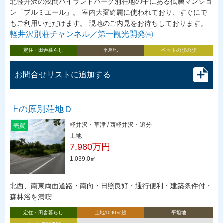
北軽井沢の浅間ハイランドパーク別荘地の中にある低層マンショ
ン「プルミエール」。 室内大変綺麗に使われており、すぐにで
もご利用いただけます。 現地のご内見をお待ちしております。
軽井沢別荘チャンネル／第一観光開発㈱
定住・田舎暮らし
平坦地
ペットのびのび
お問合せリストに追加する
上の原別荘地Ｄ
軽井沢・草津 / 西軽井沢・追分
売買
土地
7,980万円
1,039.0㎡
-
北西、南東両面道路・南向・日照良好・通行便利・建築条件付・
森林浴を満喫
定住・田舎暮らし
土地1000㎡超
平坦地