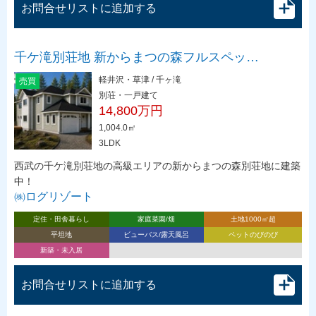
お問合せリストに追加する
千ケ滝別荘地 新からまつの森フルスペッ…
軽井沢・草津 / 千ヶ滝
売買
別荘・一戸建て
14,800万円
1,004.0㎡
3LDK
西武の千ケ滝別荘地の高級エリアの新からまつの森別荘地に建築
中！
㈱ログリゾート
定住・田舎暮らし
家庭菜園/畑
土地1000㎡超
平坦地
ビューバス/露天風呂
ペットのびのび
新築・未入居
お問合せリストに追加する