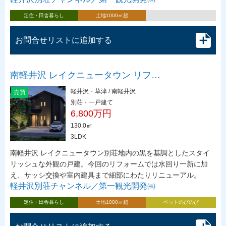
定住・田舎暮らし
土地1000㎡超
お問合せリストに追加する
南軽井沢 レイクニュータウン リフ…
軽井沢・草津 / 南軽井沢
売買
別荘・一戸建て
6,800万円
130.0㎡
3LDK
南軽井沢 レイクニュータウン別荘地内の黒を基調としたスタイ
リッシュな外観の戸建。今回のリフォームでは水回り一新に加
え、サッシ交換や室内建具まで細部にわたりリニューアル。
軽井沢別荘チャンネル／第一観光開発㈱
定住・田舎暮らし
土地1000㎡超
ペットのびのび