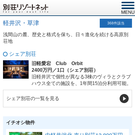
軽井沢・草津
368
件該当
浅間山の麓、歴史と格式を保ち、日々進化を続ける高原別
荘地
シェア別荘
旧軽愛宕 Club Orbit
2400万円／1口（シェア別荘）
旧軽井沢で個性が異なる3棟のヴィラとクラブ
ハウス全ての施設を、1年間15泊分利用可能。
シェア別荘の一覧を見る
イチオシ物件