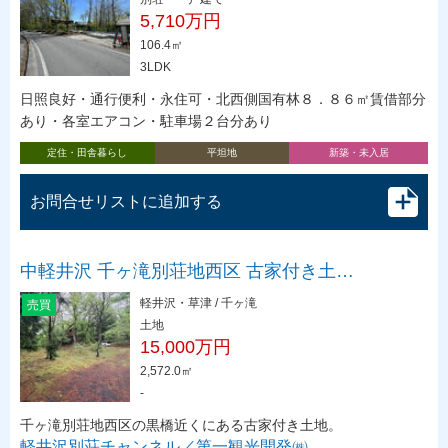
5,710万円
106.4㎡
3LDK
日照良好・通行便利・永住可・北西側国有林８．８６㎡賃借部分
あり・各室エアコン・駐車場２台分あり
定住・田舎暮らし
平坦地
新築・未入居
お問合せリストに追加する
中軽井沢 千ヶ滝別荘地西区 古家付き土…
軽井沢・草津 / 千ヶ滝
売買
土地
15,000万円
2,572.0㎡
-
千ヶ滝別荘地西区の黒橋近くにある古家付き土地。
軽井沢別荘チャンネル／第一観光開発㈱