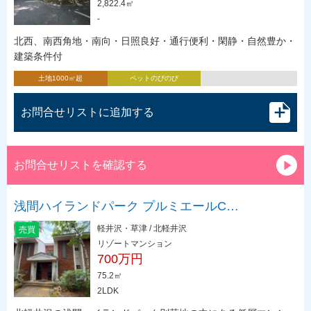
2,822.4㎡
-
北西、南西角地・南向・日照良好・通行便利・閑静・自然豊か・
建築条件付
土地1000㎡超
ペットのびのび
お問合せリストに追加する
お問合せリストを確認する
浅間ハイランドパーク プルミエールC…
軽井沢・草津 / 北軽井沢
売買
リゾートマンション
700万円
75.2㎡
2LDK