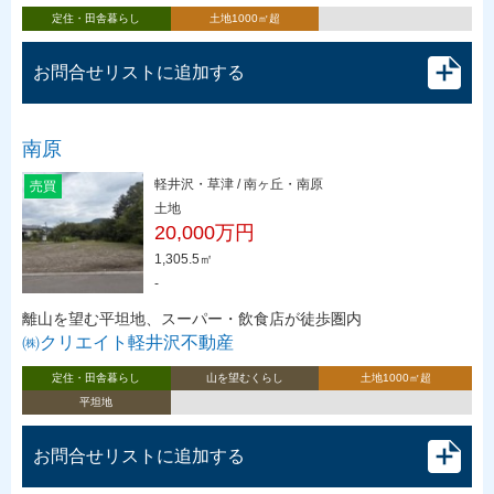
定住・田舎暮らし
土地1000㎡超
お問合せリストに追加する
南原
軽井沢・草津 / 南ヶ丘・南原
売買
土地
20,000万円
1,305.5㎡
-
離山を望む平坦地、スーパー・飲食店が徒歩圏内
㈱クリエイト軽井沢不動産
定住・田舎暮らし
山を望むくらし
土地1000㎡超
平坦地
お問合せリストに追加する