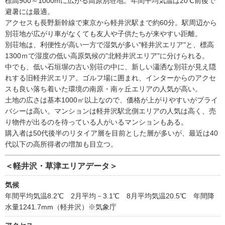
標高900～1000mに広がる高原別荘地。年間平均気温は20℃前後で
避暑には最適。
アクセスも長野新幹線で東京から軽井沢駅まで約60分。駅周辺から
別荘地が広がり車がなくても友人や子供たちが来やすい距離。
別荘地は、利便性が高い一方で湿気が多い"軽井沢エリア"と、標高
1300ｍで湿度の低い高原気候の"北軽井沢エリア"に分けられる。
中でも、低い石垣塀の古い別荘の中に、新しい瀟洒な別荘が見え隠
れする旧軽井沢エリア。ゴルフ場に囲まれ、インターからのアクセ
スも良い落ち着いた環境の南原・南ヶ丘エリアの人気が高い。
土地の広さは基本1000㎡以上なので、価格が上がりやすいがプライ
バシーは高い。マンションは軽井沢駅北側エリアの人気は高く、売
り物件が出るのを待っている人がいるマンションもある。
購入者は50代後半のリタイア層を目前とした層が多いが、最近は40
代以下の高所得者の増加も目立つ。
＜軽井沢・草津エリアデータ＞
気候
年間平均気温8.2℃ 2月平均－3.1℃ 8月平均気温20.5℃ 年間降
水量1241.7mm（軽井沢）※気象庁