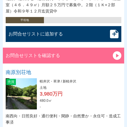
室（４６．４９㎡）月額２５万円で募集中。２階（１Ｋ×２部
屋）令和９年１２月迄賃貸中
平坦地
お問合せリストに追加する
お問合せリストを確認する
南原別荘地
軽井沢・草津 / 新軽井沢
売買
土地
3,980万円
480.0㎡
-
南西向・日照良好・通行便利・閑静・自然豊か・永住可・造成工
事済