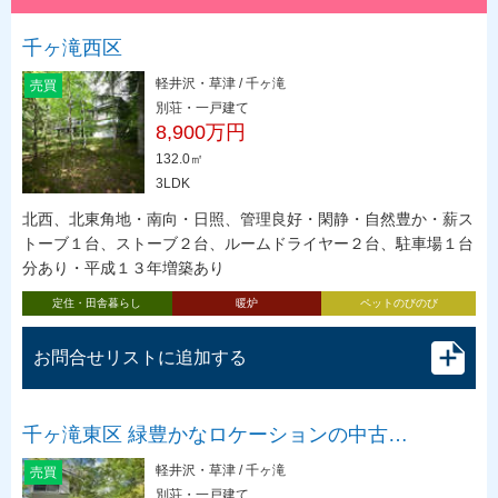
千ヶ滝西区
軽井沢・草津 / 千ヶ滝
売買
別荘・一戸建て
8,900万円
132.0㎡
3LDK
北西、北東角地・南向・日照、管理良好・閑静・自然豊か・薪ス
トーブ１台、ストーブ２台、ルームドライヤー２台、駐車場１台
分あり・平成１３年増築あり
定住・田舎暮らし
暖炉
ペットのびのび
お問合せリストに追加する
千ヶ滝東区 緑豊かなロケーションの中古…
軽井沢・草津 / 千ヶ滝
売買
別荘・一戸建て