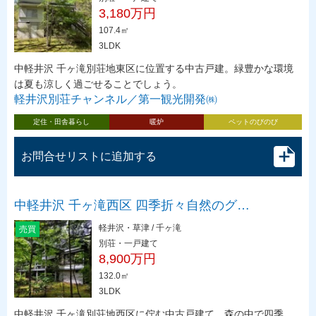
3,180万円
107.4㎡
3LDK
中軽井沢 千ヶ滝別荘地東区に位置する中古戸建。緑豊かな環境
は夏も涼しく過ごせることでしょう。
軽井沢別荘チャンネル／第一観光開発㈱
定住・田舎暮らし
暖炉
ペットのびのび
お問合せリストに追加する
中軽井沢 千ヶ滝西区 四季折々自然のグ…
軽井沢・草津 / 千ヶ滝
売買
別荘・一戸建て
8,900万円
132.0㎡
3LDK
中軽井沢 千ヶ滝別荘地西区に佇む中古戸建て。森の中で四季