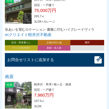
売買
別荘・一戸建て
75,000万円
265.7㎡
3LDK+ガレージ
谷あいを望むロケーション 優雅に佇むハイグレードヴィラ
㈱クリエイト軽井沢不動産
定住・田舎暮らし
土地1000㎡超
暖炉
ペットのびのび
新築・未入居
お問合せリストに追加する
南原
軽井沢・草津 / 南ヶ丘・南原
売買
別荘・一戸建て
7,980万円
107.0㎡
3LDK