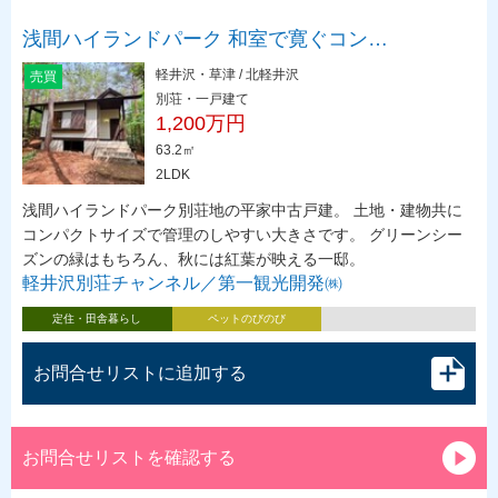
浅間ハイランドパーク 和室で寛ぐコン…
軽井沢・草津 / 北軽井沢
売買
別荘・一戸建て
1,200万円
63.2㎡
2LDK
浅間ハイランドパーク別荘地の平家中古戸建。 土地・建物共に
コンパクトサイズで管理のしやすい大きさです。 グリーンシー
ズンの緑はもちろん、秋には紅葉が映える一邸。
軽井沢別荘チャンネル／第一観光開発㈱
定住・田舎暮らし
ペットのびのび
お問合せリストに追加する
お問合せリストを確認する