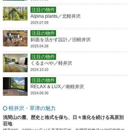
注目の物件
Alpina plants／北軽井沢
2025.07.09
注目の物件
斜面を活かす設計／旧軽井沢
2025.04.28
注目の物件
くるまべや／軽井沢
2024.10.10
注目の物件
RELAX & LUX／南軽井沢
2024.09.30
軽井沢・草津の魅力
浅間山の麓、歴史と格式を保ち、日々進化を続ける高原別
荘地