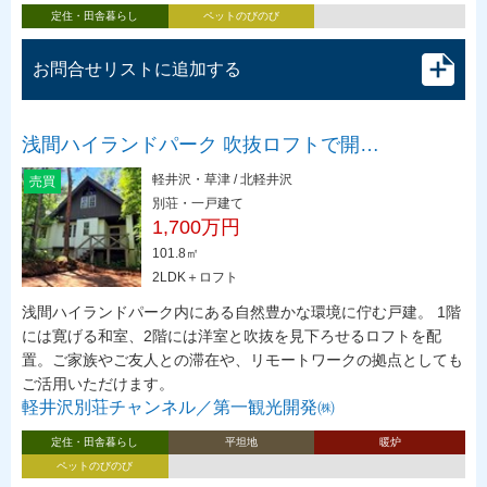
定住・田舎暮らし
ペットのびのび
お問合せリストに追加する
浅間ハイランドパーク 吹抜ロフトで開…
軽井沢・草津 / 北軽井沢
売買
別荘・一戸建て
1,700万円
101.8㎡
2LDK＋ロフト
浅間ハイランドパーク内にある自然豊かな環境に佇む戸建。 1階
には寛げる和室、2階には洋室と吹抜を見下ろせるロフトを配
置。ご家族やご友人との滞在や、リモートワークの拠点としても
ご活用いただけます。
軽井沢別荘チャンネル／第一観光開発㈱
定住・田舎暮らし
平坦地
暖炉
ペットのびのび