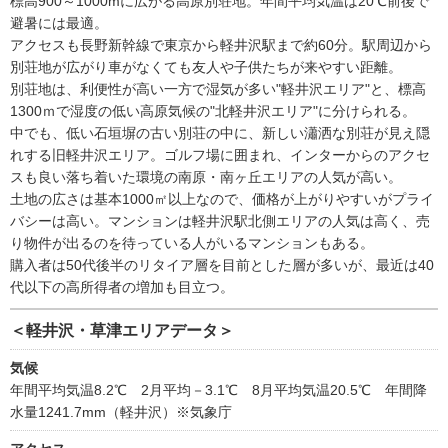
標高900～1000mに広がる高原別荘地。年間平均気温は20℃前後で
避暑には最適。
アクセスも長野新幹線で東京から軽井沢駅まで約60分。駅周辺から
別荘地が広がり車がなくても友人や子供たちが来やすい距離。
別荘地は、利便性が高い一方で湿気が多い"軽井沢エリア"と、標高
1300ｍで湿度の低い高原気候の"北軽井沢エリア"に分けられる。
中でも、低い石垣塀の古い別荘の中に、新しい瀟洒な別荘が見え隠
れする旧軽井沢エリア。ゴルフ場に囲まれ、インターからのアクセ
スも良い落ち着いた環境の南原・南ヶ丘エリアの人気が高い。
土地の広さは基本1000㎡以上なので、価格が上がりやすいがプライ
バシーは高い。マンションは軽井沢駅北側エリアの人気は高く、売
り物件が出るのを待っている人がいるマンションもある。
購入者は50代後半のリタイア層を目前とした層が多いが、最近は40
代以下の高所得者の増加も目立つ。
＜軽井沢・草津エリアデータ＞
気候
年間平均気温8.2℃ 2月平均－3.1℃ 8月平均気温20.5℃ 年間降
水量1241.7mm（軽井沢）※気象庁