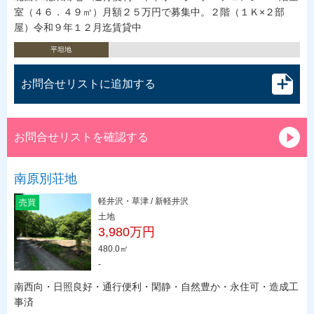
室（４６．４９㎡）月額２５万円で募集中。２階（１Ｋ×２部
屋）令和９年１２月迄賃貸中
平坦地
お問合せリストに追加する
お問合せリストを確認する
南原別荘地
軽井沢・草津 / 新軽井沢
売買
土地
3,980万円
480.0㎡
-
南西向・日照良好・通行便利・閑静・自然豊か・永住可・造成工
事済