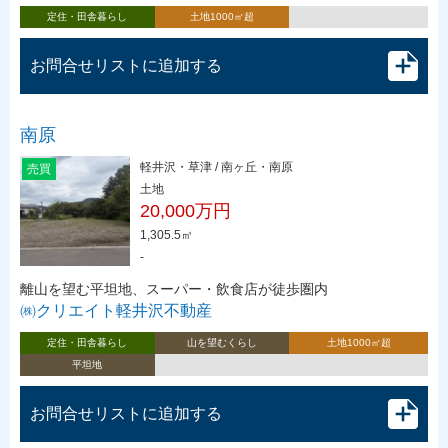
定住・田舎暮らし
土地1000㎡超
お問合せリストに追加する
南原
軽井沢・草津 / 南ヶ丘・南原
売買
土地
20,000万円
1,305.5㎡
-
離山を望む平坦地、スーパー・飲食店が徒歩圏内
㈱クリエイト軽井沢不動産
定住・田舎暮らし
山を望むくらし
土地1000㎡超
平坦地
お問合せリストに追加する