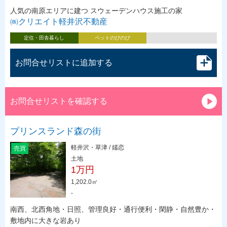
人気の南原エリアに建つ スウェーデンハウス施工の家
㈱クリエイト軽井沢不動産
定住・田舎暮らし
ペットのびのび
お問合せリストに追加する
お問合せリストを確認する
プリンスランド森の街
軽井沢・草津 / 嬬恋
売買
土地
1万円
1,202.0㎡
-
南西、北西角地・日照、管理良好・通行便利・閑静・自然豊か・
敷地内に大きな岩あり