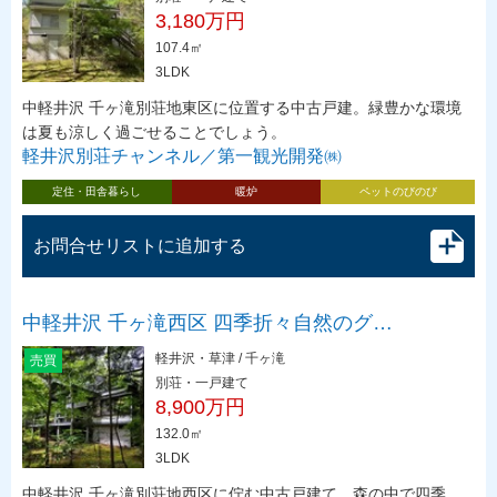
3,180万円
107.4㎡
3LDK
中軽井沢 千ヶ滝別荘地東区に位置する中古戸建。緑豊かな環境
は夏も涼しく過ごせることでしょう。
軽井沢別荘チャンネル／第一観光開発㈱
定住・田舎暮らし
暖炉
ペットのびのび
お問合せリストに追加する
中軽井沢 千ヶ滝西区 四季折々自然のグ…
軽井沢・草津 / 千ヶ滝
売買
別荘・一戸建て
8,900万円
132.0㎡
3LDK
中軽井沢 千ヶ滝別荘地西区に佇む中古戸建て。森の中で四季