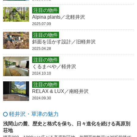
注目の物件
Alpina plants／北軽井沢
2025.07.09
注目の物件
斜面を活かす設計／旧軽井沢
2025.04.28
注目の物件
くるまべや／軽井沢
2024.10.10
注目の物件
RELAX & LUX／南軽井沢
2024.09.30
軽井沢・草津の魅力
浅間山の麓、歴史と格式を保ち、日々進化を続ける高原別
荘地