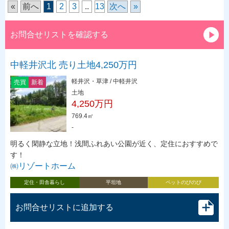
«
前へ
1
2
3
..
13
次へ
»
お問合せリストを確認する
中軽井沢北 売り土地4,250万円
軽井沢・草津 / 中軽井沢
売買
新着
土地
4,250万円
769.4㎡
-
明るく閑静な立地！浅間ふれあい公園が近く、定住におすすめで
す！
㈱リゾートホーム
定住・田舎暮らし
平坦地
ペットのびのび
お問合せリストに追加する