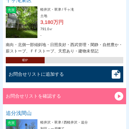
千ヶ滝東区
軽井沢・草津 / 千ヶ滝
売買
土地
3,180万円
791.0㎡
-
南向・北側一部傾斜地・日照良好・西武管理・閑静・自然豊か・
薪ストーブ、ＦＦストーブ、天窓あり・建物未登記
暖炉
お問合せリストに追加する
お問合せリストを確認する
追分浅間山
軽井沢・草津 / 西軽井沢・追分
売買
別荘・一戸建て