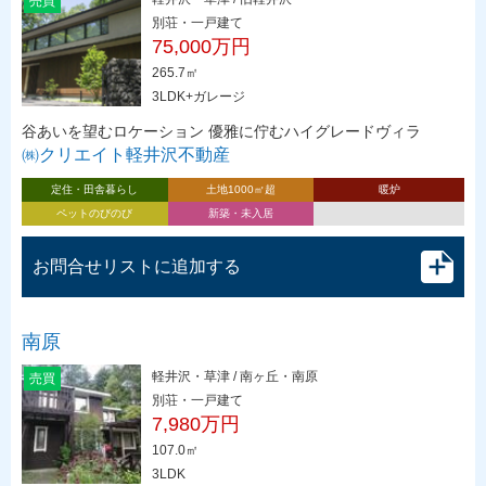
売買
別荘・一戸建て
75,000万円
265.7㎡
3LDK+ガレージ
谷あいを望むロケーション 優雅に佇むハイグレードヴィラ
㈱クリエイト軽井沢不動産
定住・田舎暮らし
土地1000㎡超
暖炉
ペットのびのび
新築・未入居
お問合せリストに追加する
南原
軽井沢・草津 / 南ヶ丘・南原
売買
別荘・一戸建て
7,980万円
107.0㎡
3LDK