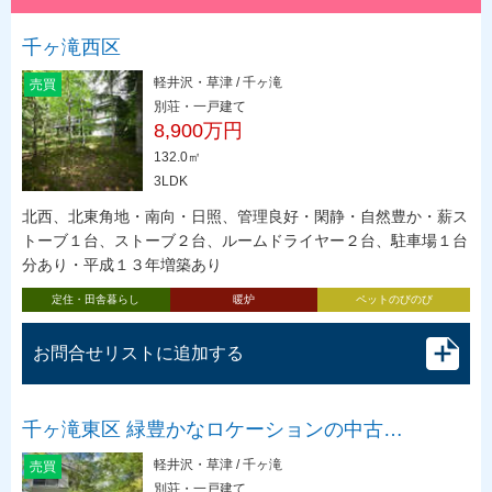
千ヶ滝西区
軽井沢・草津 / 千ヶ滝
売買
別荘・一戸建て
8,900万円
132.0㎡
3LDK
北西、北東角地・南向・日照、管理良好・閑静・自然豊か・薪ス
トーブ１台、ストーブ２台、ルームドライヤー２台、駐車場１台
分あり・平成１３年増築あり
定住・田舎暮らし
暖炉
ペットのびのび
お問合せリストに追加する
千ヶ滝東区 緑豊かなロケーションの中古…
軽井沢・草津 / 千ヶ滝
売買
別荘・一戸建て