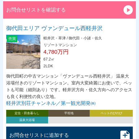
お問合せリストを確認する
御代田エリア ヴァンデュール西軽井沢
軽井沢・草津 / 御代田・小諸・佐久
売買
リゾートマンション
4,780万円
67.2㎡
2LDK
御代田町の中古マンション「ヴァンデュール西軽井沢」 温泉大
浴場付きのリゾートマンション。室内大変綺麗にお使いで、ペッ
トも可能（細則あり）です。軽井沢方向・佐久方向へのアクセス
も良く利便性の良い立地。
軽井沢別荘チャンネル／第一観光開発㈱
定住・田舎暮らし
平坦地
ペットのびのび
温泉大浴場
お問合せリストに追加する