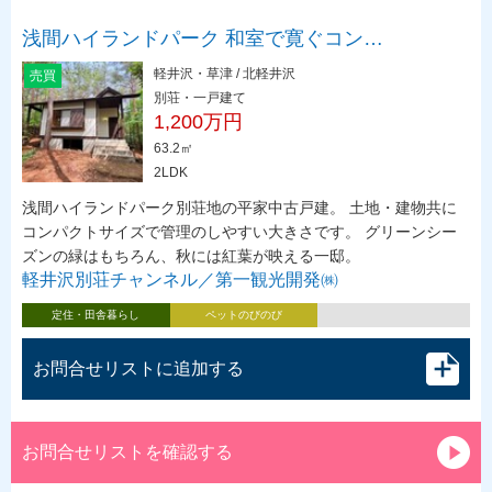
浅間ハイランドパーク 和室で寛ぐコン…
軽井沢・草津 / 北軽井沢
売買
別荘・一戸建て
1,200万円
63.2㎡
2LDK
浅間ハイランドパーク別荘地の平家中古戸建。 土地・建物共に
コンパクトサイズで管理のしやすい大きさです。 グリーンシー
ズンの緑はもちろん、秋には紅葉が映える一邸。
軽井沢別荘チャンネル／第一観光開発㈱
定住・田舎暮らし
ペットのびのび
お問合せリストに追加する
お問合せリストを確認する