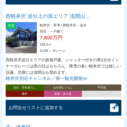
西軽井沢 追分上の原エリア 浅間山…
軽井沢・草津 / 西軽井沢・追分
売買
別荘・一戸建て
7,800万円
156.5㎡
2LDK＋ガレージ
西軽井沢追分エリアの新築戸建。シャッター付きの車2台分イン
ナーガレージは雨の日はもちろん、降雪の多い軽井沢では嬉しい
設備。北側には浅間山も望めます。
軽井沢別荘チャンネル／第一観光開発㈱
定住・田舎暮らし
山を望むくらし
平坦地
暖炉
新築・未入居
お問合せリストに追加する