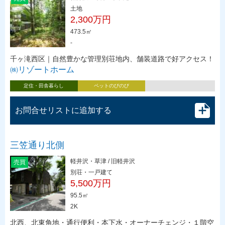
土地
2,300万円
473.5㎡
-
千ヶ滝西区｜自然豊かな管理別荘地内、舗装道路で好アクセス！
㈱リゾートホーム
定住・田舎暮らし
ペットのびのび
お問合せリストに追加する
三笠通り北側
軽井沢・草津 / 旧軽井沢
売買
別荘・一戸建て
5,500万円
95.5㎡
2K
北西、北東角地・通行便利・本下水・オーナーチェンジ・１階空