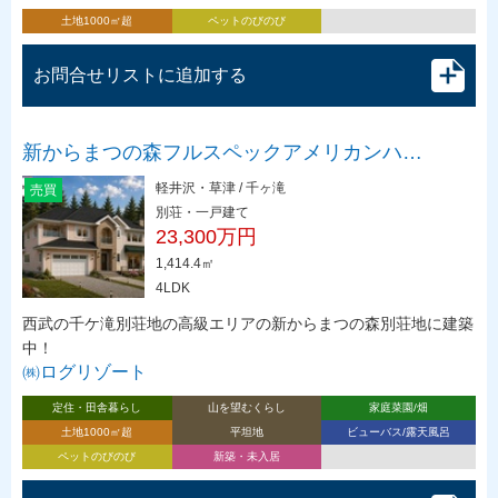
土地1000㎡超
ペットのびのび
お問合せリストに追加する
新からまつの森フルスペックアメリカンハ…
軽井沢・草津 / 千ヶ滝
売買
別荘・一戸建て
23,300万円
1,414.4㎡
4LDK
西武の千ケ滝別荘地の高級エリアの新からまつの森別荘地に建築
中！
㈱ログリゾート
定住・田舎暮らし
山を望むくらし
家庭菜園/畑
土地1000㎡超
平坦地
ビューバス/露天風呂
ペットのびのび
新築・未入居