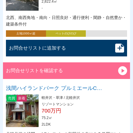
2,822.4㎡
-
北西、南西角地・南向・日照良好・通行便利・閑静・自然豊か・
建築条件付
土地1000㎡超
ペットのびのび
お問合せリストに追加する
お問合せリストを確認する
浅間ハイランドパーク プルミエールC…
軽井沢・草津 / 北軽井沢
売買
新着
リゾートマンション
700万円
75.2㎡
2LDK