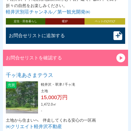
折々の自然をお楽しみください。
軽井沢別荘チャンネル／第一観光開発㈱
定住・田舎暮らし
暖炉
ペットのびのび
お問合せリストに追加する
お問合せリストを確認する
千ヶ滝あさまテラス
軽井沢・草津 / 千ヶ滝
売買
土地
15,000万円
1,472.0㎡
-
土地から住まいへ 伴走してくれる安心の一区画
㈱クリエイト軽井沢不動産