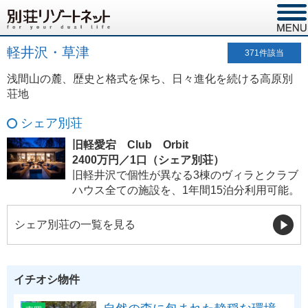
軽井沢・草津
371
件該当
浅間山の麓、歴史と格式を保ち、日々進化を続ける高原別
荘地
シェア別荘
旧軽愛宕 Club Orbit
2400万円／1口（シェア別荘）
旧軽井沢で個性が異なる3棟のヴィラとクラブ
ハウス全ての施設を、1年間15泊分利用可能。
シェア別荘の一覧を見る
イチオシ物件