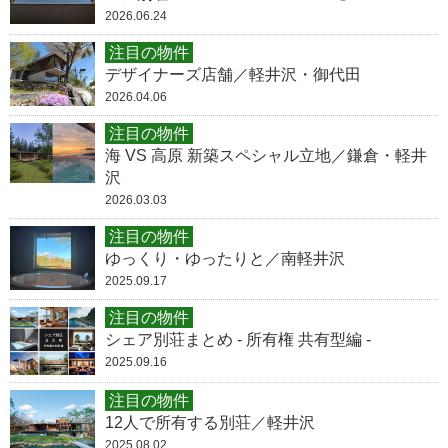
2026.06.24
注目の物件
デザイナーズ店舗／軽井沢・御代田
2026.04.06
注目の物件
海 VS 高原 新築スペシャル立地／鎌倉・軽井
沢
2026.03.03
注目の物件
ゆっくり・ゆったりと／南軽井沢
2025.09.17
注目の物件
シェア別荘まとめ - 所有権 共有型編 -
2025.09.16
注目の物件
12人で所有する別荘／軽井沢
2025.08.02