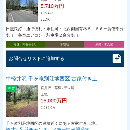
5,710万円
106.4㎡
3LDK
日照良好・通行便利・永住可・北西側国有林８．８６㎡賃借部分
あり・各室エアコン・駐車場２台分あり
定住・田舎暮らし
平坦地
新築・未入居
お問合せリストに追加する
中軽井沢 千ヶ滝別荘地西区 古家付き土…
軽井沢・草津 / 千ヶ滝
売買
土地
15,000万円
2,572.0㎡
-
千ヶ滝別荘地西区の黒橋近くにある古家付き土地。
軽井沢別荘チャンネル／第一観光開発㈱