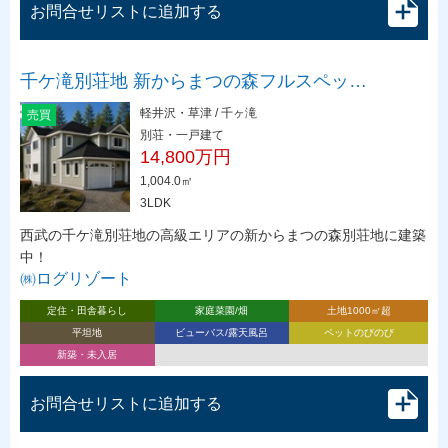
お問合せリストに追加する
千ケ滝別荘地 新からまつの森フルスペッ…
軽井沢・草津 / 千ヶ滝
売買
別荘・一戸建て
14,800万円
1,004.0㎡
3LDK
西武の千ケ滝別荘地の高級エリアの新からまつの森別荘地に建築
中！
㈱ログリゾート
定住・田舎暮らし
家庭菜園/畑
土地1000㎡超
平坦地
ビューバス/露天風呂
ペットのびのび
新築・未入居
お問合せリストに追加する