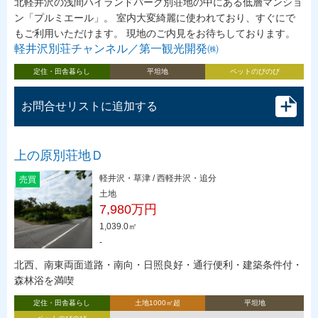
北軽井沢の浅間ハイランドパーク別荘地の中にある低層マンショ
ン「プルミエール」。 室内大変綺麗に使われており、すぐにで
もご利用いただけます。 現地のご内見をお待ちしております。
軽井沢別荘チャンネル／第一観光開発㈱
定住・田舎暮らし
平坦地
ペットのびのび
お問合せリストに追加する
上の原別荘地Ｄ
軽井沢・草津 / 西軽井沢・追分
売買
土地
7,980万円
1,039.0㎡
-
北西、南東両面道路・南向・日照良好・通行便利・建築条件付・
森林浴を満喫
定住・田舎暮らし
土地1000㎡超
平坦地