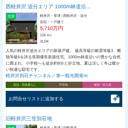
西軽井沢 追分エリア 1000m林道沿…
軽井沢・草津 / 西軽井沢・追分
売買
別荘・一戸建て
5,710万円
106.4㎡
3LDK
人気の軽井沢追分エリアの新築戸建。 最高等級の耐震等級3、断
熱等級6を誇る長期優良新築住宅。1000m林道沿いの豊かな自然
に囲まれ、小学校へも徒歩約8分と好立地。夏は涼しく冬は暖か
い快適な邸宅です。
軽井沢別荘チャンネル／第一観光開発㈱
定住・田舎暮らし
平坦地
新築・未入居
お問合せリストに追加する
旧軽井沢三笠別荘地
軽井沢・草津 / 旧軽井沢