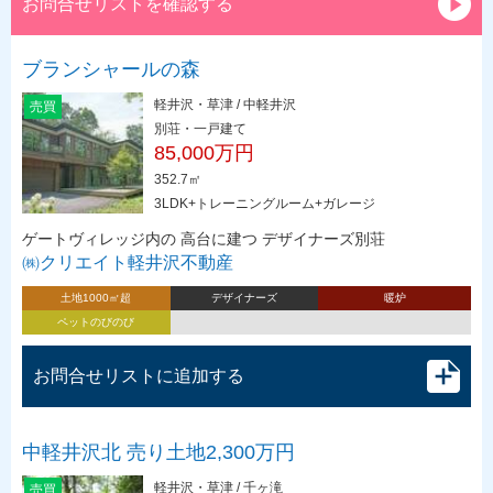
お問合せリストを確認する
ブランシャールの森
軽井沢・草津 / 中軽井沢
売買
別荘・一戸建て
85,000万円
352.7㎡
3LDK+トレーニングルーム+ガレージ
ゲートヴィレッジ内の 高台に建つ デザイナーズ別荘
㈱クリエイト軽井沢不動産
土地1000㎡超
デザイナーズ
暖炉
ペットのびのび
お問合せリストに追加する
中軽井沢北 売り土地2,300万円
軽井沢・草津 / 千ヶ滝
売買