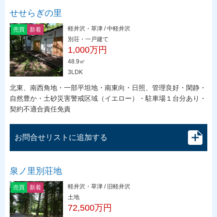
せせらぎの里
軽井沢・草津 / 中軽井沢
売買
新着
別荘・一戸建て
1,000万円
48.9㎡
3LDK
北東、南西角地・一部平坦地・南東向・日照、管理良好・閑静・
自然豊か・土砂災害警戒区域（イエロー）・駐車場１台分あり・
契約不適合責任免責
お問合せリストに追加する
泉ノ里別荘地
軽井沢・草津 / 旧軽井沢
売買
新着
土地
72,500万円