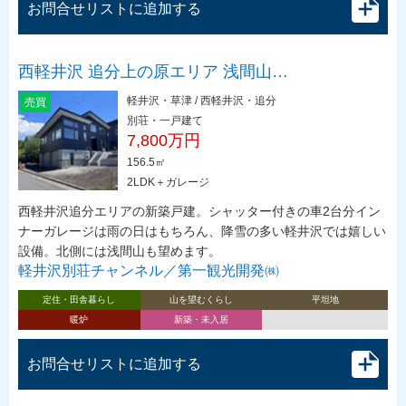
お問合せリストに追加する
西軽井沢 追分上の原エリア 浅間山…
軽井沢・草津 / 西軽井沢・追分
売買
別荘・一戸建て
7,800万円
156.5㎡
2LDK＋ガレージ
西軽井沢追分エリアの新築戸建。シャッター付きの車2台分イン
ナーガレージは雨の日はもちろん、降雪の多い軽井沢では嬉しい
設備。北側には浅間山も望めます。
軽井沢別荘チャンネル／第一観光開発㈱
定住・田舎暮らし
山を望むくらし
平坦地
暖炉
新築・未入居
お問合せリストに追加する