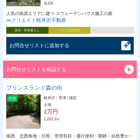
3LDK
人気の南原エリアに建つ スウェーデンハウス施工の家
㈱クリエイト軽井沢不動産
定住・田舎暮らし
ペットのびのび
お問合せリストに追加する
お問合せリストを確認する
プリンスランド森の街
軽井沢・草津 / 嬬恋
売買
土地
1万円
1,202.0㎡
-
南西、北西角地・日照、管理良好・通行便利・閑静・自然豊か・