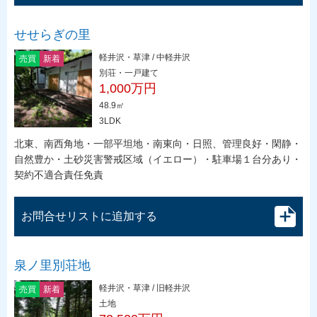
せせらぎの里
軽井沢・草津 / 中軽井沢
売買
新着
別荘・一戸建て
1,000万円
48.9㎡
3LDK
北東、南西角地・一部平坦地・南東向・日照、管理良好・閑静・
自然豊か・土砂災害警戒区域（イエロー）・駐車場１台分あり・
契約不適合責任免責
お問合せリストに追加する
泉ノ里別荘地
軽井沢・草津 / 旧軽井沢
売買
新着
土地