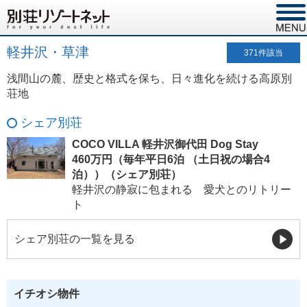
軽井沢・草津
371
件該当
浅間山の麓、歴史と格式を保ち、日々進化を続ける高原別
荘地
シェア別荘
COCO VILLA 軽井沢御代田 Dog Stay
460万円（毎年平日6泊 （土日祝の場合4
泊））（シェア別荘）
軽井沢の静寂に包まれる 愛犬とのリトリー
ト
シェア別荘の一覧を見る
イチオシ物件