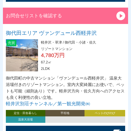
お問合せリストを確認する
御代田エリア ヴァンデュール西軽井沢
軽井沢・草津 / 御代田・小諸・佐久
売買
リゾートマンション
4,780万円
67.2㎡
2LDK
御代田町の中古マンション「ヴァンデュール西軽井沢」 温泉大
浴場付きのリゾートマンション。室内大変綺麗にお使いで、ペッ
トも可能（細則あり）です。軽井沢方向・佐久方向へのアクセス
も良く利便性の良い立地。
軽井沢別荘チャンネル／第一観光開発㈱
定住・田舎暮らし
平坦地
ペットのびのび
温泉大浴場