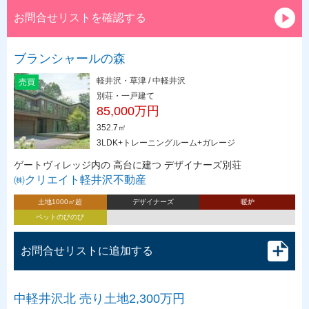
お問合せリストを確認する
ブランシャールの森
軽井沢・草津 / 中軽井沢
売買
別荘・一戸建て
85,000万円
352.7㎡
3LDK+トレーニングルーム+ガレージ
ゲートヴィレッジ内の 高台に建つ デザイナーズ別荘
㈱クリエイト軽井沢不動産
土地1000㎡超
デザイナーズ
暖炉
ペットのびのび
お問合せリストに追加する
中軽井沢北 売り土地2,300万円