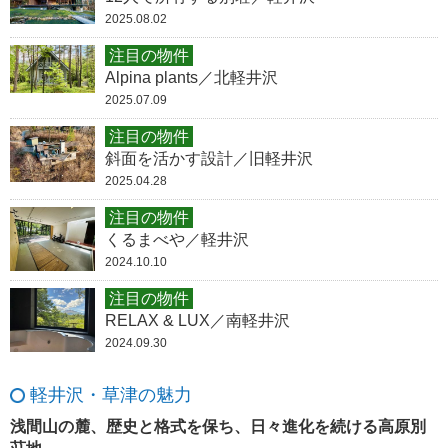
2025.08.02
注目の物件
Alpina plants／北軽井沢
2025.07.09
注目の物件
斜面を活かす設計／旧軽井沢
2025.04.28
注目の物件
くるまべや／軽井沢
2024.10.10
注目の物件
RELAX & LUX／南軽井沢
2024.09.30
軽井沢・草津の魅力
浅間山の麓、歴史と格式を保ち、日々進化を続ける高原別