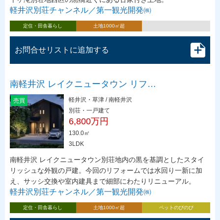
軽井沢別荘チャンネル／第一観光開発㈱
定住・田舎暮らし
土地1000㎡超
お問合せリストに追加する
南軽井沢 レイクニュータウン リフ…
軽井沢・草津 / 南軽井沢
売買
別荘・一戸建て
6,800万円
130.0㎡
3LDK
南軽井沢 レイクニュータウン別荘地内の黒を基調としたスタイ
リッシュな外観の戸建。今回のリフォームでは水回り一新に加
え、サッシ交換や室内建具まで細部にわたりリニューアル。
軽井沢別荘チャンネル／第一観光開発㈱
定住・田舎暮らし
土地1000㎡超
ペットのびのび