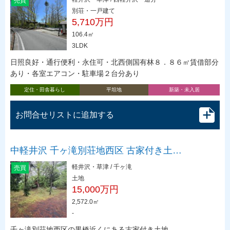
売買
別荘・一戸建て
5,710万円
106.4㎡
3LDK
日照良好・通行便利・永住可・北西側国有林８．８６㎡賃借部分
あり・各室エアコン・駐車場２台分あり
定住・田舎暮らし
平坦地
新築・未入居
お問合せリストに追加する
中軽井沢 千ヶ滝別荘地西区 古家付き土…
軽井沢・草津 / 千ヶ滝
売買
土地
15,000万円
2,572.0㎡
-
千ヶ滝別荘地西区の黒橋近くにある古家付き土地。