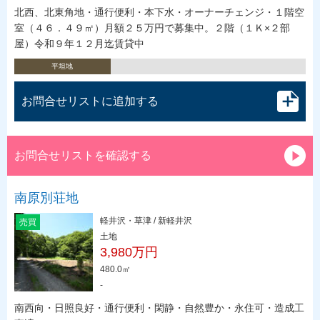
北西、北東角地・通行便利・本下水・オーナーチェンジ・１階空
室（４６．４９㎡）月額２５万円で募集中。２階（１Ｋ×２部
屋）令和９年１２月迄賃貸中
平坦地
お問合せリストに追加する
お問合せリストを確認する
南原別荘地
軽井沢・草津 / 新軽井沢
売買
土地
3,980万円
480.0㎡
-
南西向・日照良好・通行便利・閑静・自然豊か・永住可・造成工