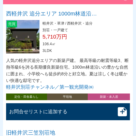
西軽井沢 追分エリア 1000m林道沿…
軽井沢・草津 / 西軽井沢・追分
売買
別荘・一戸建て
5,710万円
106.4㎡
3LDK
人気の軽井沢追分エリアの新築戸建。 最高等級の耐震等級3、断
熱等級6を誇る長期優良新築住宅。1000m林道沿いの豊かな自然
に囲まれ、小学校へも徒歩約8分と好立地。夏は涼しく冬は暖か
い快適な邸宅です。
軽井沢別荘チャンネル／第一観光開発㈱
定住・田舎暮らし
平坦地
新築・未入居
お問合せリストに追加する
旧軽井沢三笠別荘地