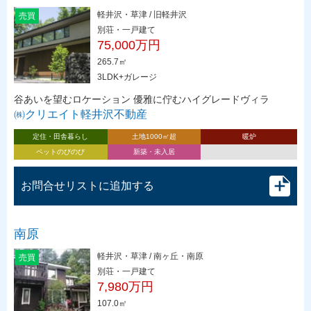
軽井沢・草津 / 旧軽井沢
売買
別荘・一戸建て
75,000万円
265.7㎡
3LDK+ガレージ
谷あいを望むロケーション 優雅に佇むハイグレードヴィラ
㈱クリエイト軽井沢不動産
定住・田舎暮らし
土地1000㎡超
暖炉
ペットのびのび
新築・未入居
お問合せリストに追加する
南原
軽井沢・草津 / 南ヶ丘・南原
売買
別荘・一戸建て
7,980万円
107.0㎡