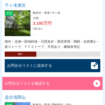
千ヶ滝東区
軽井沢・草津 / 千ヶ滝
売買
土地
3,180万円
791.0㎡
-
南向・北側一部傾斜地・日照良好・西武管理・閑静・自然豊か・
薪ストーブ、ＦＦストーブ、天窓あり・建物未登記
暖炉
お問合せリストに追加する
お問合せリストを確認する
追分浅間山
軽井沢・草津 / 西軽井沢・追分