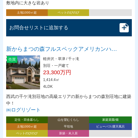
敷地内に大きな岩あり
土地1000㎡超
ペットのびのび
お問合せリストに追加する
新からまつの森フルスペックアメリカンハ…
軽井沢・草津 / 千ヶ滝
売買
別荘・一戸建て
23,300万円
1,414.4㎡
4LDK
西武の千ケ滝別荘地の高級エリアの新からまつの森別荘地に建築
中！
㈱ログリゾート
定住・田舎暮らし
山を望むくらし
家庭菜園/畑
土地1000㎡超
平坦地
ビューバス/露天風呂
ペットのびのび
新築・未入居