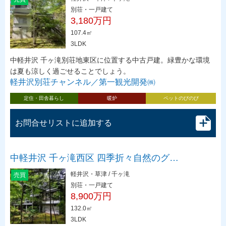
別荘・一戸建て
3,180万円
107.4㎡
3LDK
中軽井沢 千ヶ滝別荘地東区に位置する中古戸建。緑豊かな環境
は夏も涼しく過ごせることでしょう。
軽井沢別荘チャンネル／第一観光開発㈱
定住・田舎暮らし
暖炉
ペットのびのび
お問合せリストに追加する
中軽井沢 千ヶ滝西区 四季折々自然のグ…
軽井沢・草津 / 千ヶ滝
売買
別荘・一戸建て
8,900万円
132.0㎡
3LDK