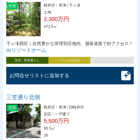
軽井沢・草津 / 千ヶ滝
売買
土地
2,300万円
473.5㎡
-
千ヶ滝西区｜自然豊かな管理別荘地内、舗装道路で好アクセス！
㈱リゾートホーム
定住・田舎暮らし
ペットのびのび
お問合せリストに追加する
三笠通り北側
軽井沢・草津 / 旧軽井沢
売買
別荘・一戸建て
5,500万円
95.5㎡
2K