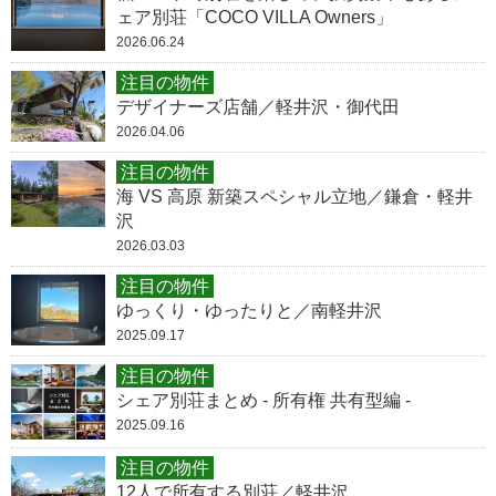
ェア別荘「COCO VILLA Owners」
2026.06.24
注目の物件
デザイナーズ店舗／軽井沢・御代田
2026.04.06
注目の物件
海 VS 高原 新築スペシャル立地／鎌倉・軽井
沢
2026.03.03
注目の物件
ゆっくり・ゆったりと／南軽井沢
2025.09.17
注目の物件
シェア別荘まとめ - 所有権 共有型編 -
2025.09.16
注目の物件
12人で所有する別荘／軽井沢