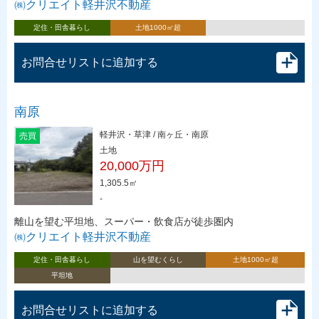
㈱クリエイト軽井沢不動産
定住・田舎暮らし
土地1000㎡超
お問合せリストに追加する
南原
軽井沢・草津 / 南ヶ丘・南原
売買
土地
20,000万円
1,305.5㎡
-
離山を望む平坦地、スーパー・飲食店が徒歩圏内
㈱クリエイト軽井沢不動産
定住・田舎暮らし
山を望むくらし
土地1000㎡超
平坦地
お問合せリストに追加する