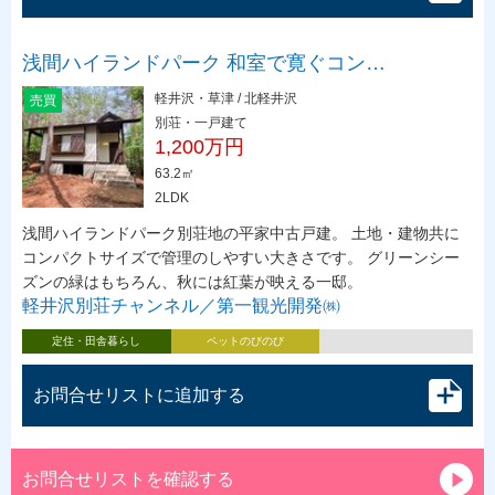
浅間ハイランドパーク 和室で寛ぐコン…
軽井沢・草津 / 北軽井沢
売買
別荘・一戸建て
1,200万円
63.2㎡
2LDK
浅間ハイランドパーク別荘地の平家中古戸建。 土地・建物共に
コンパクトサイズで管理のしやすい大きさです。 グリーンシー
ズンの緑はもちろん、秋には紅葉が映える一邸。
軽井沢別荘チャンネル／第一観光開発㈱
定住・田舎暮らし
ペットのびのび
お問合せリストに追加する
お問合せリストを確認する