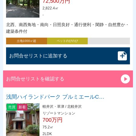
72,500万円
2,822.4㎡
-
北西、南西角地・南向・日照良好・通行便利・閑静・自然豊か・
建築条件付
土地1000㎡超
ペットのびのび
お問合せリストに追加する
お問合せリストを確認する
浅間ハイランドパーク プルミエールC…
軽井沢・草津 / 北軽井沢
売買
新着
リゾートマンション
700万円
75.2㎡
2LDK