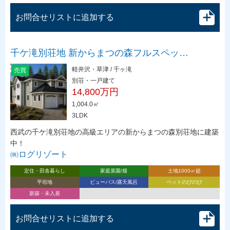
お問合せリストに追加する
千ケ滝別荘地 新からまつの森フルスペッ…
軽井沢・草津 / 千ヶ滝
売買
別荘・一戸建て
14,800万円
1,004.0㎡
3LDK
西武の千ケ滝別荘地の高級エリアの新からまつの森別荘地に建築
中！
㈱ログリゾート
定住・田舎暮らし
家庭菜園/畑
土地1000㎡超
平坦地
ビューバス/露天風呂
ペットのびのび
新築・未入居
お問合せリストに追加する