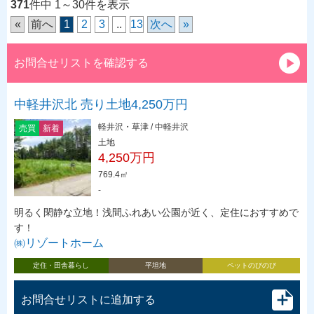
371
件中 1～30件を表示
«
前へ
1
2
3
..
13
次へ
»
お問合せリストを確認する
中軽井沢北 売り土地4,250万円
軽井沢・草津 / 中軽井沢
売買
新着
土地
4,250万円
769.4㎡
-
明るく閑静な立地！浅間ふれあい公園が近く、定住におすすめで
す！
㈱リゾートホーム
定住・田舎暮らし
平坦地
ペットのびのび
お問合せリストに追加する