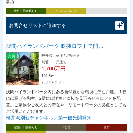
事済
定住・田舎暮らし
ペットのびのび
お問合せリストに追加する
浅間ハイランドパーク 吹抜ロフトで開…
軽井沢・草津 / 北軽井沢
売買
別荘・一戸建て
1,700万円
101.8㎡
2LDK＋ロフト
浅間ハイランドパーク内にある自然豊かな環境に佇む戸建。 1階
には寛げる和室、2階には洋室と吹抜を見下ろせるロフトを配
置。ご家族やご友人との滞在や、リモートワークの拠点としても
ご活用いただけます。
軽井沢別荘チャンネル／第一観光開発㈱
定住・田舎暮らし
平坦地
暖炉