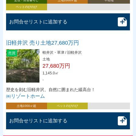
定住・田舎暮らし
土地1000㎡超
平坦地
ペットのびのび
お問合せリストに追加する
旧軽井沢 売り土地27,680万円
軽井沢・草津 / 旧軽井沢
売買
土地
27,680万円
1,145.0㎡
-
歴史を刻む旧軽井沢、自然に囲まれた緩高台！
㈱リゾートホーム
土地1000㎡超
ペットのびのび
お問合せリストに追加する