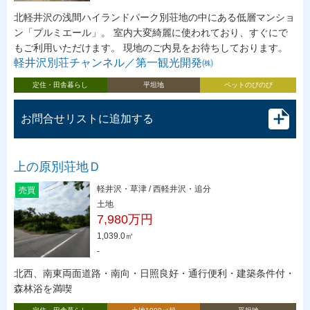
北軽井沢の浅間ハイランドパーク別荘地の中にある低層マンショ
ン「プルミエール」。 室内大変綺麗に使われており、すぐにで
もご利用いただけます。 現地のご内見をお待ちしております。
軽井沢別荘チャンネル／第一観光開発㈱
定住・田舎暮らし
平坦地
ペットのびのび
お問合せリストに追加する
上の原別荘地Ｄ
軽井沢・草津 / 西軽井沢・追分
売買
土地
7,980万円
1,039.0㎡
-
北西、南東両面道路・南向・日照良好・通行便利・建築条件付・
森林浴を満喫