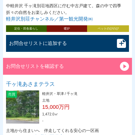
中軽井沢 千ヶ滝別荘地西区に佇む中古戸建て。森の中で四季
折々の自然をお楽しみください。
軽井沢別荘チャンネル／第一観光開発㈱
定住・田舎暮らし
暖炉
ペットのびのび
お問合せリストに追加する
お問合せリストを確認する
千ヶ滝あさまテラス
軽井沢・草津 / 千ヶ滝
売買
土地
15,000万円
1,472.0㎡
-
土地から住まいへ 伴走してくれる安心の一区画