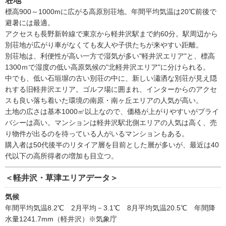
荘地
標高900～1000mに広がる高原別荘地。年間平均気温は20℃前後で
避暑には最適。
アクセスも長野新幹線で東京から軽井沢駅まで約60分。駅周辺から
別荘地が広がり車がなくても友人や子供たちが来やすい距離。
別荘地は、利便性が高い一方で湿気が多い"軽井沢エリア"と、標高
1300ｍで湿度の低い高原気候の"北軽井沢エリア"に分けられる。
中でも、低い石垣塀の古い別荘の中に、新しい瀟洒な別荘が見え隠
れする旧軽井沢エリア。ゴルフ場に囲まれ、インターからのアクセ
スも良い落ち着いた環境の南原・南ヶ丘エリアの人気が高い。
土地の広さは基本1000㎡以上なので、価格が上がりやすいがプライ
バシーは高い。マンションは軽井沢駅北側エリアの人気は高く、売
り物件が出るのを待っている人がいるマンションもある。
購入者は50代後半のリタイア層を目前とした層が多いが、最近は40
代以下の高所得者の増加も目立つ。
＜軽井沢・草津エリアデータ＞
気候
年間平均気温8.2℃ 2月平均－3.1℃ 8月平均気温20.5℃ 年間降
水量1241.7mm（軽井沢）※気象庁