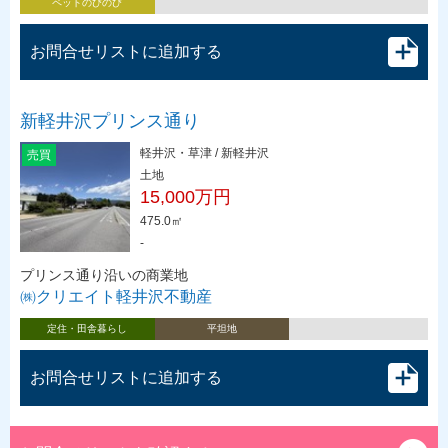
ペットのびのび
お問合せリストに追加する
新軽井沢プリンス通り
軽井沢・草津 / 新軽井沢
売買
土地
15,000万円
475.0㎡
-
プリンス通り沿いの商業地
㈱クリエイト軽井沢不動産
定住・田舎暮らし
平坦地
お問合せリストに追加する