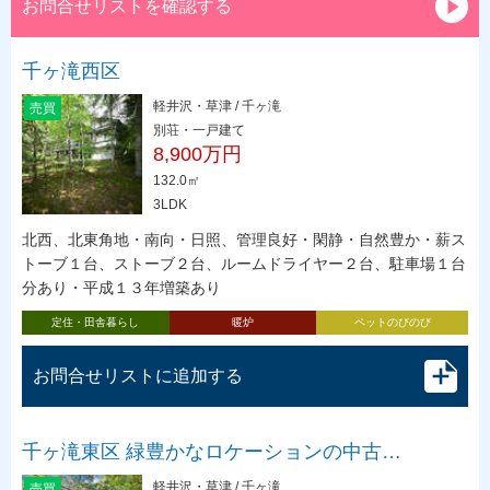
お問合せリストを確認する
千ヶ滝西区
軽井沢・草津 / 千ヶ滝
売買
別荘・一戸建て
8,900万円
132.0㎡
3LDK
北西、北東角地・南向・日照、管理良好・閑静・自然豊か・薪ス
トーブ１台、ストーブ２台、ルームドライヤー２台、駐車場１台
分あり・平成１３年増築あり
定住・田舎暮らし
暖炉
ペットのびのび
お問合せリストに追加する
千ヶ滝東区 緑豊かなロケーションの中古…
軽井沢・草津 / 千ヶ滝
売買