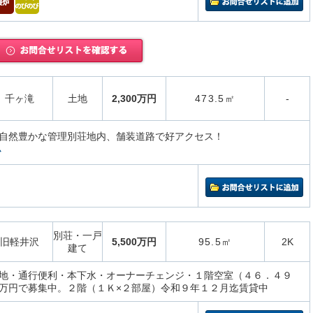
千ヶ滝
土地
2,300万円
473.5㎡
-
自然豊かな管理別荘地内、舗装道路で好アクセス！
ム
別荘・一戸
旧軽井沢
5,500万円
95.5㎡
2K
建て
地・通行便利・本下水・オーナーチェンジ・１階空室（４６．４９
万円で募集中。２階（１Ｋ×２部屋）令和９年１２月迄賃貸中