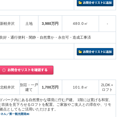
新軽井沢
土地
3,980万円
480.0㎡
-
良好・通行便利・閑静・自然豊か・永住可・造成工事済
別荘・一戸
2LDK＋
北軽井沢
1,700万円
101.8㎡
建て
ロフト
ドパーク内にある自然豊かな環境に佇む戸建。 1階には寛げる和室、
と吹抜を見下ろせるロフトを配置。ご家族やご友人との滞在や、リモ
拠点としてもご活用いただけます。
ンネル／第一観光開発㈱