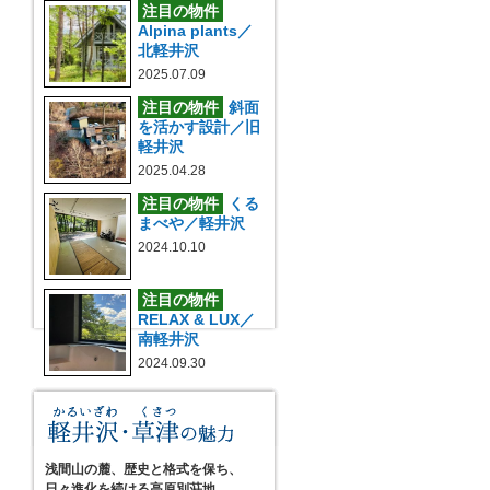
注目の物件
Alpina plants／
北軽井沢
2025.07.09
注目の物件
斜面
を活かす設計／旧
軽井沢
2025.04.28
注目の物件
くる
まべや／軽井沢
2024.10.10
注目の物件
RELAX & LUX／
南軽井沢
2024.09.30
浅間山の麓、歴史と格式を保ち、
日々進化を続ける高原別荘地