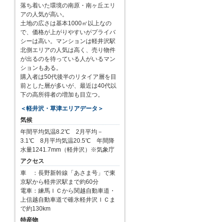
落ち着いた環境の南原・南ヶ丘エリ
アの人気が高い。
土地の広さは基本1000㎡以上なの
で、価格が上がりやすいがプライバ
シーは高い。マンションは軽井沢駅
北側エリアの人気は高く、売り物件
が出るのを待っている人がいるマン
ションもある。
購入者は50代後半のリタイア層を目
前とした層が多いが、最近は40代以
下の高所得者の増加も目立つ。
＜軽井沢・草津エリアデータ＞
気候
年間平均気温8.2℃ 2月平均－
3.1℃ 8月平均気温20.5℃ 年間降
水量1241.7mm（軽井沢）※気象庁
アクセス
車 ：長野新幹線「あさま号」で東
京駅から軽井沢駅まで約60分
電車：練馬ＩＣから関越自動車道・
上信越自動車道で碓氷軽井沢ＩＣま
で約130km
特産物