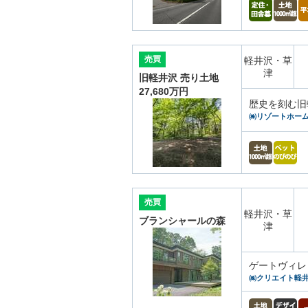
売買
軽井沢・草
津
旧軽井沢 売り土地
27,680万円
歴史を刻む旧
㈱リゾートホー
売買
軽井沢・草
ブランシャールの森
津
ゲートヴィレ
㈱クリエイト軽