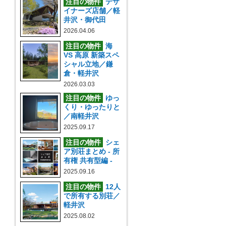
注目の物件
デザ
イナーズ店舗／軽
井沢・御代田
2026.04.06
注目の物件
海
VS 高原 新築スペ
シャル立地／鎌
倉・軽井沢
2026.03.03
注目の物件
ゆっ
くり・ゆったりと
／南軽井沢
2025.09.17
注目の物件
シェ
ア別荘まとめ - 所
有権 共有型編 -
2025.09.16
注目の物件
12人
で所有する別荘／
軽井沢
2025.08.02