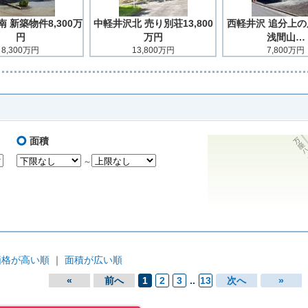
 新築物件8,300万
中軽井沢北 売り別荘13,800
西軽井沢 追分上
円
万円
浅間山…
8,300万円
13,800万円
7,800万円
面積
～
価格が高い順
｜
面積が広い順
«
前へ
1
2
3
..
13
次へ
»