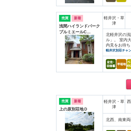
軽井沢・草
売買
新着
津
浅間ハイランドパーク
プルミエールC…
北軽井沢の浅
ル」。 室内
内見をお待ち
軽井沢別荘チャ
売買
新着
軽井沢・草
西
津
上の原別荘地Ｄ
北西、南東両