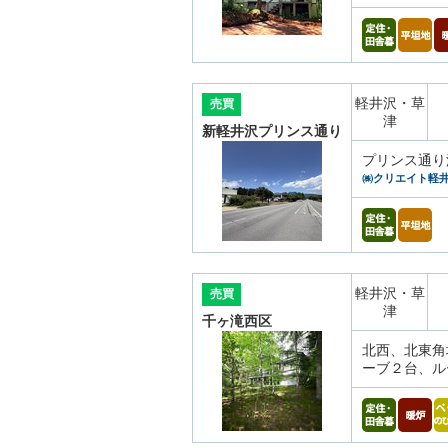
軽井沢・草
売買
津
新軽井沢プリンス通り
プリンス通り
㈱クリエイト軽
軽井沢・草
売買
津
千ヶ滝西区
北西、北東角
ーブ２台、ル