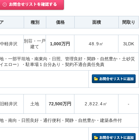
ア
種別
価格
面積
間取り
別荘・一戸
中軽井沢
1,000万円
48.9㎡
3LDK
建て
地・一部平坦地・南東向・日照、管理良好・閑静・自然豊か・土砂災
イエロー）・駐車場１台分あり・契約不適合責任免責
旧軽井沢
土地
72,500万円
2,822.4㎡
-
地・南向・日照良好・通行便利・閑静・自然豊か・建築条件付