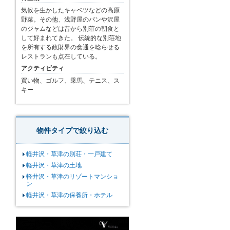
気候を生かしたキャベツなどの高原
野菜。その他、浅野屋のパンや沢屋
のジャムなどは昔から別荘の朝食と
して好まれてきた。 伝統的な別荘地
を所有する政財界の食通を唸らせる
レストランも点在している。
アクティビティ
買い物、ゴルフ、乗馬、テニス、ス
キー
物件タイプで絞り込む
軽井沢・草津の別荘・一戸建て
軽井沢・草津の土地
軽井沢・草津のリゾートマンショ
ン
軽井沢・草津の保養所・ホテル