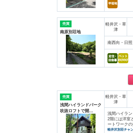
売買
軽井沢・草
津
南原別荘地
南西向・日照
軽井沢・草
売買
津
浅間ハイランドパーク
吹抜ロフトで開…
浅間ハイラン
2階には洋室
ートワークの
軽井沢別荘チャ