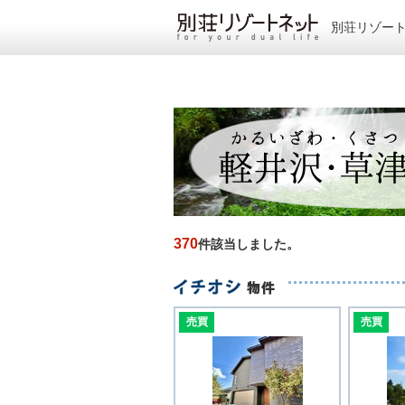
別荘リゾー
370
件該当しました。
売買
売買