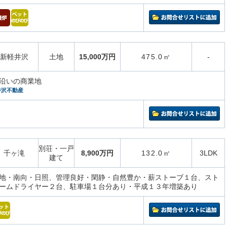
新軽井沢
土地
15,000万円
475.0㎡
-
沿いの商業地
井沢不動産
別荘・一戸
千ヶ滝
8,900万円
132.0㎡
3LDK
建て
地・南向・日照、管理良好・閑静・自然豊か・薪ストーブ１台、スト
ームドライヤー２台、駐車場１台分あり・平成１３年増築あり