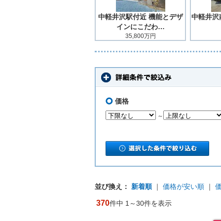
中軽井沢駅付近 機能とデザ
中軽井沢南
インにこだわ…
35,800万円
価格
～
並び換え：
新着順
｜
価格が安い順
｜
370
件中 1～30件を表示