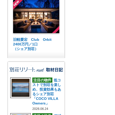
旧軽愛宕 Club Orbit
2400万円／1口
（シェア別荘）
注目の物件
低コ
ストで別荘を楽し
め、投資効果もあ
るシェア別荘
「COCO VILLA
Owners」
2026.06.24