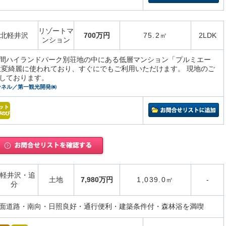
リゾートマ
北軽井沢
700万円
75.2㎡
2LDK
ンション
間ハイランドパーク別荘地の中にある低層マンション「プルミエー
大変綺麗に使われており、すぐにでもご利用いただけます。 現地のご
しております。
ンネル／第一観光開発㈱
軽井沢・追
土地
7,980万円
1,039.0㎡
-
分
面道路・南向・日照良好・通行便利・建築条件付・森林浴を満喫