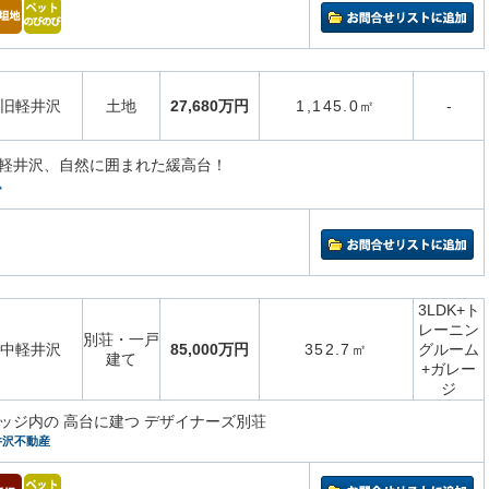
旧軽井沢
土地
27,680万円
1,145.0㎡
-
軽井沢、自然に囲まれた緩高台！
ム
3LDK+ト
レーニン
別荘・一戸
中軽井沢
85,000万円
352.7㎡
グルーム
建て
+ガレー
ジ
ッジ内の 高台に建つ デザイナーズ別荘
井沢不動産