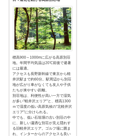
標高900～1000mに広がる高原別荘
地。年間平均気温は20℃前後で避暑
には最適。
アクセスも長野新幹線で東京から軽
井沢駅まで約60分。駅周辺から別荘
地が広がり車がなくても友人や子供
たちが来やすい距離。
別荘地は、利便性が高い一方で湿気
が多い"軽井沢エリア"と、標高1300
ｍで湿度の低い高原気候の"北軽井沢
エリア"に分けられる。
中でも、低い石垣塀の古い別荘の中
に、新しい瀟洒な別荘が見え隠れす
る旧軽井沢エリア。ゴルフ場に囲ま
れ、インターからのアクセスも良い