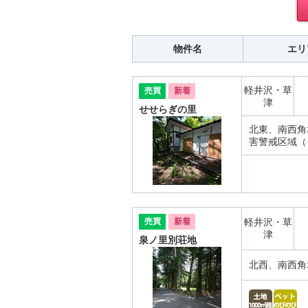
物件名
エリ
軽井沢・草
売買
新着
津
せせらぎの里
北東、南西角
害警戒区域（
売買
新着
軽井沢・草
津
泉ノ里別荘地
北西、南西角