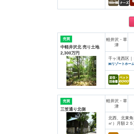
売買
軽井沢・草
津
中軽井沢北 売り土地
2,300万円
千ヶ滝西区｜
㈱リゾートホー
軽井沢・草
売買
津
三笠通り北側
北西、北東角
㎡）月額２５