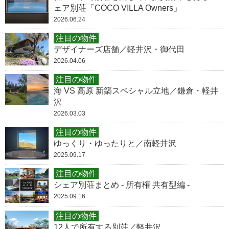
ェア別荘「COCO VILLA Owners」
2026.06.24
注目の物件
デザイナーズ店舗／軽井沢・御代田
2026.04.06
注目の物件
海 VS 高原 新築スペシャル立地／鎌倉・軽井
沢
2026.03.03
注目の物件
ゆっくり・ゆったりと／南軽井沢
2025.09.17
注目の物件
シェア別荘まとめ - 所有権 共有型編 -
2025.09.16
注目の物件
12人で所有する別荘／軽井沢