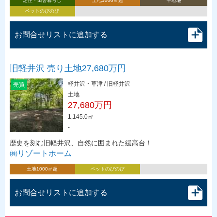
定住・田舎暮らし
土地1000㎡超
平坦地
ペットのびのび
お問合せリストに追加する
旧軽井沢 売り土地27,680万円
軽井沢・草津 / 旧軽井沢
売買
土地
27,680万円
1,145.0㎡
-
歴史を刻む旧軽井沢、自然に囲まれた緩高台！
㈱リゾートホーム
土地1000㎡超
ペットのびのび
お問合せリストに追加する