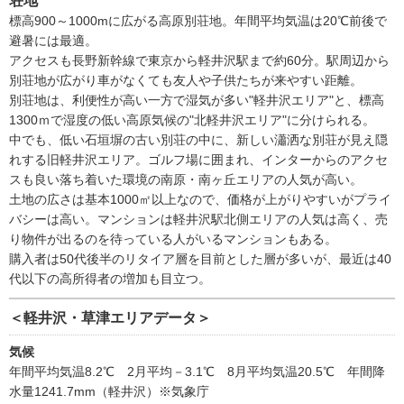
荘地
標高900～1000mに広がる高原別荘地。年間平均気温は20℃前後で
避暑には最適。
アクセスも長野新幹線で東京から軽井沢駅まで約60分。駅周辺から
別荘地が広がり車がなくても友人や子供たちが来やすい距離。
別荘地は、利便性が高い一方で湿気が多い"軽井沢エリア"と、標高
1300ｍで湿度の低い高原気候の"北軽井沢エリア"に分けられる。
中でも、低い石垣塀の古い別荘の中に、新しい瀟洒な別荘が見え隠
れする旧軽井沢エリア。ゴルフ場に囲まれ、インターからのアクセ
スも良い落ち着いた環境の南原・南ヶ丘エリアの人気が高い。
土地の広さは基本1000㎡以上なので、価格が上がりやすいがプライ
バシーは高い。マンションは軽井沢駅北側エリアの人気は高く、売
り物件が出るのを待っている人がいるマンションもある。
購入者は50代後半のリタイア層を目前とした層が多いが、最近は40
代以下の高所得者の増加も目立つ。
＜軽井沢・草津エリアデータ＞
気候
年間平均気温8.2℃ 2月平均－3.1℃ 8月平均気温20.5℃ 年間降
水量1241.7mm（軽井沢）※気象庁