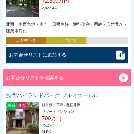
72,500万円
2,822.4㎡
-
北西、南西角地・南向・日照良好・通行便利・閑静・自然豊か・
建築条件付
土地1000㎡超
ペットのびのび
お問合せリストに追加する
お問合せリストを確認する
浅間ハイランドパーク プルミエールC…
軽井沢・草津 / 北軽井沢
売買
新着
リゾートマンション
700万円
75.2㎡
2LDK