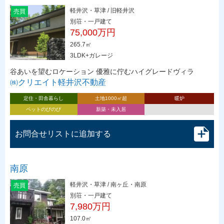
軽井沢・草津 / 旧軽井沢
売買
別荘・一戸建て
75,000万円
265.7㎡
3LDK+ガレージ
谷あいを望むロケーション 優雅に佇むハイグレードヴィラ
㈱クリエイト軽井沢不動産
定住・田舎暮らし
土地1000㎡超
暖炉
ペットのびのび
新築・未入居
お問合せリストに追加する
南原
軽井沢・草津 / 南ヶ丘・南原
売買
別荘・一戸建て
7,980万円
107.0㎡