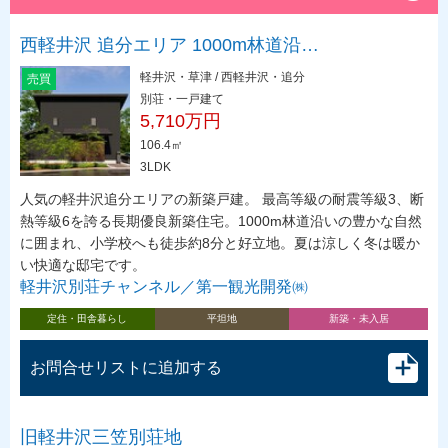
西軽井沢 追分エリア 1000m林道沿…
軽井沢・草津 / 西軽井沢・追分
売買
別荘・一戸建て
5,710万円
106.4㎡
3LDK
人気の軽井沢追分エリアの新築戸建。 最高等級の耐震等級3、断
熱等級6を誇る長期優良新築住宅。1000m林道沿いの豊かな自然
に囲まれ、小学校へも徒歩約8分と好立地。夏は涼しく冬は暖か
い快適な邸宅です。
軽井沢別荘チャンネル／第一観光開発㈱
定住・田舎暮らし
平坦地
新築・未入居
お問合せリストに追加する
旧軽井沢三笠別荘地