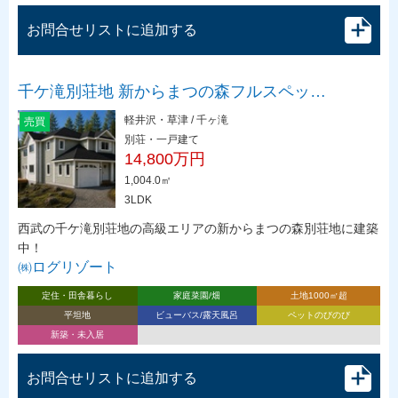
お問合せリストに追加する
千ケ滝別荘地 新からまつの森フルスペッ…
軽井沢・草津 / 千ヶ滝
売買
別荘・一戸建て
14,800万円
1,004.0㎡
3LDK
西武の千ケ滝別荘地の高級エリアの新からまつの森別荘地に建築
中！
㈱ログリゾート
定住・田舎暮らし
家庭菜園/畑
土地1000㎡超
平坦地
ビューバス/露天風呂
ペットのびのび
新築・未入居
お問合せリストに追加する