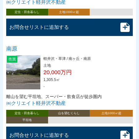
㈱クリエイト軽井沢不動産
定住・田舎暮らし
土地1000㎡超
お問合せリストに追加する
南原
軽井沢・草津 / 南ヶ丘・南原
売買
土地
20,000万円
1,305.5㎡
-
離山を望む平坦地、スーパー・飲食店が徒歩圏内
㈱クリエイト軽井沢不動産
定住・田舎暮らし
山を望むくらし
土地1000㎡超
平坦地
お問合せリストに追加する