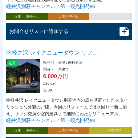
軽井沢別荘チャンネル／第一観光開発㈱
定住・田舎暮らし
土地1000㎡超
お問合せリストに追加する
南軽井沢 レイクニュータウン リフ…
軽井沢・草津 / 南軽井沢
売買
別荘・一戸建て
6,800万円
130.0㎡
3LDK
南軽井沢 レイクニュータウン別荘地内の黒を基調としたスタイ
リッシュな外観の戸建。今回のリフォームでは水回り一新に加
え、サッシ交換や室内建具まで細部にわたりリニューアル。
軽井沢別荘チャンネル／第一観光開発㈱
定住・田舎暮らし
土地1000㎡超
ペットのびのび