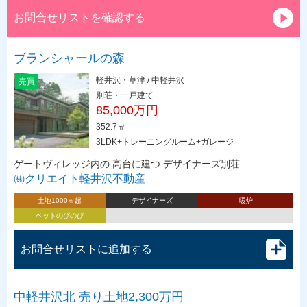
お問合せリストを確認する
ブランシャールの森
軽井沢・草津 / 中軽井沢
売買
別荘・一戸建て
85,000万円
352.7㎡
3LDK+トレーニングルーム+ガレージ
ゲートヴィレッジ内の 高台に建つ デザイナーズ別荘
㈱クリエイト軽井沢不動産
土地1000㎡超
デザイナーズ
暖炉
ペットのびのび
お問合せリストに追加する
中軽井沢北 売り土地2,300万円