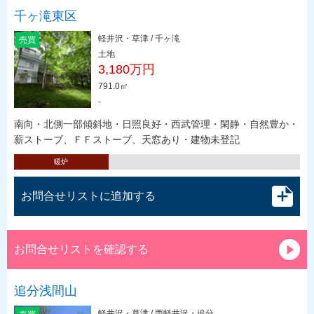
千ヶ滝東区
軽井沢・草津 / 千ヶ滝
売買
土地
3,180万円
791.0㎡
-
南向・北側一部傾斜地・日照良好・西武管理・閑静・自然豊か・
薪ストーブ、ＦＦストーブ、天窓あり・建物未登記
暖炉
お問合せリストに追加する
お問合せリストを確認する
追分浅間山
軽井沢・草津 / 西軽井沢・追分