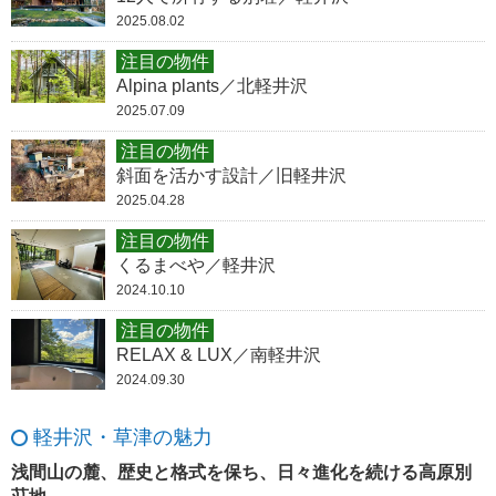
2025.08.02
注目の物件
Alpina plants／北軽井沢
2025.07.09
注目の物件
斜面を活かす設計／旧軽井沢
2025.04.28
注目の物件
くるまべや／軽井沢
2024.10.10
注目の物件
RELAX & LUX／南軽井沢
2024.09.30
軽井沢・草津の魅力
浅間山の麓、歴史と格式を保ち、日々進化を続ける高原別