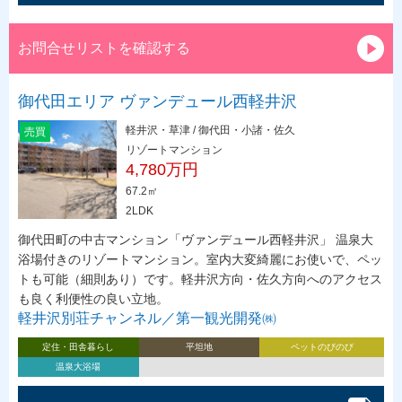
お問合せリストを確認する
御代田エリア ヴァンデュール西軽井沢
軽井沢・草津 / 御代田・小諸・佐久
売買
リゾートマンション
4,780万円
67.2㎡
2LDK
御代田町の中古マンション「ヴァンデュール西軽井沢」 温泉大
浴場付きのリゾートマンション。室内大変綺麗にお使いで、ペッ
トも可能（細則あり）です。軽井沢方向・佐久方向へのアクセス
も良く利便性の良い立地。
軽井沢別荘チャンネル／第一観光開発㈱
定住・田舎暮らし
平坦地
ペットのびのび
温泉大浴場