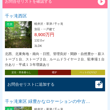
お問合せリストを確認する
千ヶ滝西区
軽井沢・草津 / 千ヶ滝
売買
別荘・一戸建て
8,900万円
132.0㎡
3LDK
北西、北東角地・南向・日照、管理良好・閑静・自然豊か・薪ス
トーブ１台、ストーブ２台、ルームドライヤー２台、駐車場１台
分あり・平成１３年増築あり
定住・田舎暮らし
暖炉
ペットのびのび
お問合せリストに追加する
千ヶ滝東区 緑豊かなロケーションの中古…
軽井沢・草津 / 千ヶ滝
売買