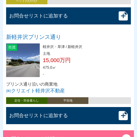
ペットのびのび
お問合せリストに追加する
新軽井沢プリンス通り
軽井沢・草津 / 新軽井沢
売買
土地
15,000万円
475.0㎡
-
プリンス通り沿いの商業地
㈱クリエイト軽井沢不動産
定住・田舎暮らし
平坦地
お問合せリストに追加する