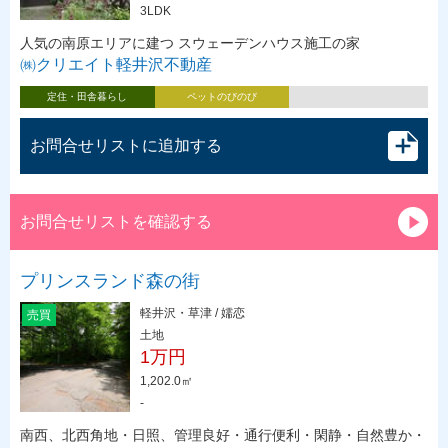
3LDK
人気の南原エリアに建つ スウェーデンハウス施工の家
㈱クリエイト軽井沢不動産
定住・田舎暮らし
ペットのびのび
お問合せリストに追加する
お問合せリストを確認する
プリンスランド森の街
軽井沢・草津 / 嬬恋
売買
土地
1万円
1,202.0㎡
-
南西、北西角地・日照、管理良好・通行便利・閑静・自然豊か・