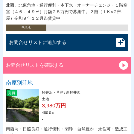
北西、北東角地・通行便利・本下水・オーナーチェンジ・１階空
室（４６．４９㎡）月額２５万円で募集中。２階（１Ｋ×２部
屋）令和９年１２月迄賃貸中
平坦地
お問合せリストに追加する
お問合せリストを確認する
南原別荘地
軽井沢・草津 / 新軽井沢
売買
土地
3,980万円
480.0㎡
-
南西向・日照良好・通行便利・閑静・自然豊か・永住可・造成工