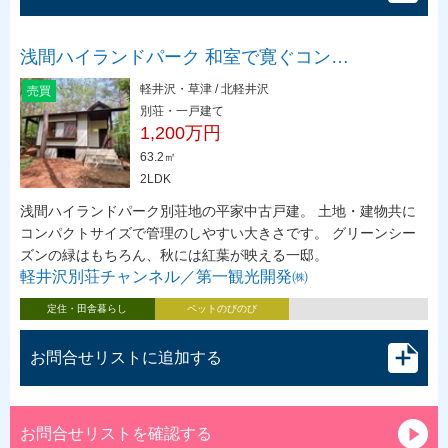
浅間ハイランドパーク 和室で寛ぐコン…
軽井沢・草津 / 北軽井沢
売買
別荘・一戸建て
1,200万円
63.2㎡
2LDK
浅間ハイランドパーク別荘地の平家中古戸建。 土地・建物共に
コンパクトサイズで管理のしやすい大きさです。 グリーンシー
ズンの緑はもちろん、秋には紅葉が映える一邸。
軽井沢別荘チャンネル／第一観光開発㈱
定住・田舎暮らし
ペットのびのび
お問合せリストに追加する
お問合せリストを確認する