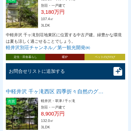
別荘・一戸建て
3,180万円
107.4㎡
3LDK
中軽井沢 千ヶ滝別荘地東区に位置する中古戸建。緑豊かな環境
は夏も涼しく過ごせることでしょう。
軽井沢別荘チャンネル／第一観光開発㈱
定住・田舎暮らし
暖炉
ペットのびのび
お問合せリストに追加する
中軽井沢 千ヶ滝西区 四季折々自然のグ…
軽井沢・草津 / 千ヶ滝
売買
別荘・一戸建て
8,900万円
132.0㎡
3LDK