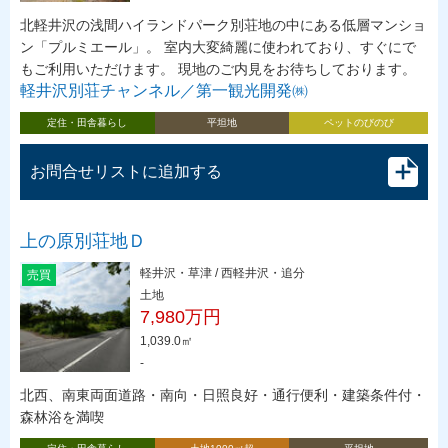
北軽井沢の浅間ハイランドパーク別荘地の中にある低層マンショ
ン「プルミエール」。 室内大変綺麗に使われており、すぐにで
もご利用いただけます。 現地のご内見をお待ちしております。
軽井沢別荘チャンネル／第一観光開発㈱
定住・田舎暮らし
平坦地
ペットのびのび
お問合せリストに追加する
上の原別荘地Ｄ
軽井沢・草津 / 西軽井沢・追分
売買
土地
7,980万円
1,039.0㎡
-
北西、南東両面道路・南向・日照良好・通行便利・建築条件付・
森林浴を満喫