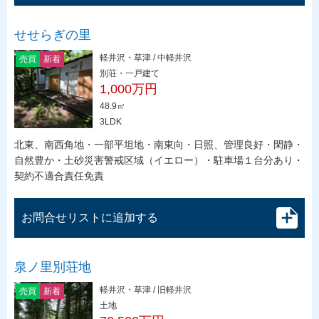
せせらぎの里
軽井沢・草津 / 中軽井沢
売買
新着
別荘・一戸建て
1,000万円
48.9㎡
3LDK
北東、南西角地・一部平坦地・南東向・日照、管理良好・閑静・
自然豊か・土砂災害警戒区域（イエロー）・駐車場１台分あり・
契約不適合責任免責
お問合せリストに追加する
泉ノ里別荘地
軽井沢・草津 / 旧軽井沢
売買
新着
土地