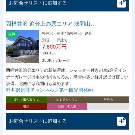
お問合せリストに追加する
西軽井沢 追分上の原エリア 浅間山…
軽井沢・草津 / 西軽井沢・追分
売買
別荘・一戸建て
7,800万円
156.5㎡
2LDK＋ガレージ
西軽井沢追分エリアの新築戸建。シャッター付きの車2台分イン
ナーガレージは雨の日はもちろん、降雪の多い軽井沢では嬉しい
設備。北側には浅間山も望めます。
軽井沢別荘チャンネル／第一観光開発㈱
定住・田舎暮らし
山を望むくらし
平坦地
暖炉
新築・未入居
お問合せリストに追加する