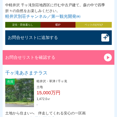
中軽井沢 千ヶ滝別荘地西区に佇む中古戸建て。森の中で四季
折々の自然をお楽しみください。
軽井沢別荘チャンネル／第一観光開発㈱
定住・田舎暮らし
暖炉
ペットのびのび
お問合せリストに追加する
お問合せリストを確認する
千ヶ滝あさまテラス
軽井沢・草津 / 千ヶ滝
売買
土地
15,000万円
1,472.0㎡
-
土地から住まいへ 伴走してくれる安心の一区画