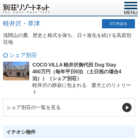
軽井沢・草津
371
件該当
浅間山の麓、歴史と格式を保ち、日々進化を続ける高原別
荘地
シェア別荘
COCO VILLA 軽井沢御代田 Dog Stay
460万円（毎年平日6泊 （土日祝の場合4
泊））（シェア別荘）
軽井沢の静寂に包まれる 愛犬とのリトリー
ト
シェア別荘の一覧を見る
イチオシ物件