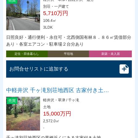
売買
別荘・一戸建て
5,710万円
106.4㎡
3LDK
日照良好・通行便利・永住可・北西側国有林８．８６㎡賃借部分
あり・各室エアコン・駐車場２台分あり
定住・田舎暮らし
平坦地
新築・未入居
お問合せリストに追加する
中軽井沢 千ヶ滝別荘地西区 古家付き土…
軽井沢・草津 / 千ヶ滝
売買
土地
15,000万円
2,572.0㎡
-
千ヶ滝別荘地西区の黒橋近くにある古家付き土地。