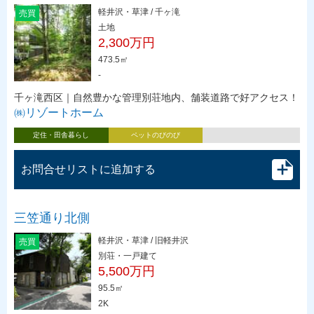
軽井沢・草津 / 千ヶ滝
売買
土地
2,300万円
473.5㎡
-
千ヶ滝西区｜自然豊かな管理別荘地内、舗装道路で好アクセス！
㈱リゾートホーム
定住・田舎暮らし
ペットのびのび
お問合せリストに追加する
三笠通り北側
軽井沢・草津 / 旧軽井沢
売買
別荘・一戸建て
5,500万円
95.5㎡
2K