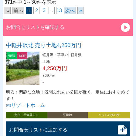
371
件中 1～30件を表示
«
前へ
1
2
3
..
13
次へ
»
お問合せリストを確認する
中軽井沢北 売り土地4,250万円
軽井沢・草津 / 中軽井沢
売買
新着
土地
4,250万円
769.4㎡
-
明るく閑静な立地！浅間ふれあい公園が近く、定住におすすめで
す！
㈱リゾートホーム
定住・田舎暮らし
平坦地
ペットのびのび
お問合せリストに追加する