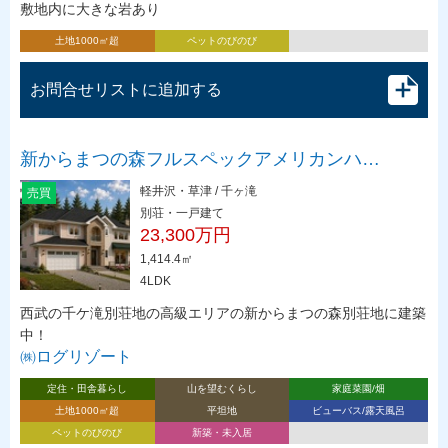
敷地内に大きな岩あり
土地1000㎡超
ペットのびのび
お問合せリストに追加する
新からまつの森フルスペックアメリカンハ…
軽井沢・草津 / 千ヶ滝
売買
別荘・一戸建て
23,300万円
1,414.4㎡
4LDK
西武の千ケ滝別荘地の高級エリアの新からまつの森別荘地に建築
中！
㈱ログリゾート
定住・田舎暮らし
山を望むくらし
家庭菜園/畑
土地1000㎡超
平坦地
ビューバス/露天風呂
ペットのびのび
新築・未入居