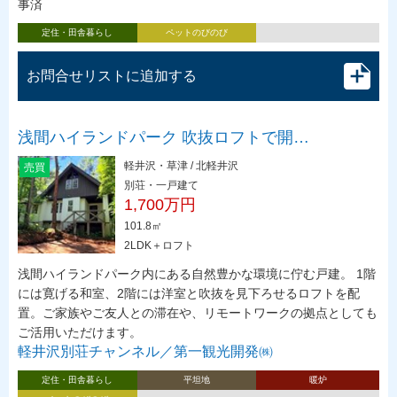
事済
定住・田舎暮らし
ペットのびのび
お問合せリストに追加する
浅間ハイランドパーク 吹抜ロフトで開…
軽井沢・草津 / 北軽井沢
売買
別荘・一戸建て
1,700万円
101.8㎡
2LDK＋ロフト
浅間ハイランドパーク内にある自然豊かな環境に佇む戸建。 1階
には寛げる和室、2階には洋室と吹抜を見下ろせるロフトを配
置。ご家族やご友人との滞在や、リモートワークの拠点としても
ご活用いただけます。
軽井沢別荘チャンネル／第一観光開発㈱
定住・田舎暮らし
平坦地
暖炉